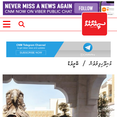
/
މުނިފޫހިފިލުވުން
ބޮލީވުޑް