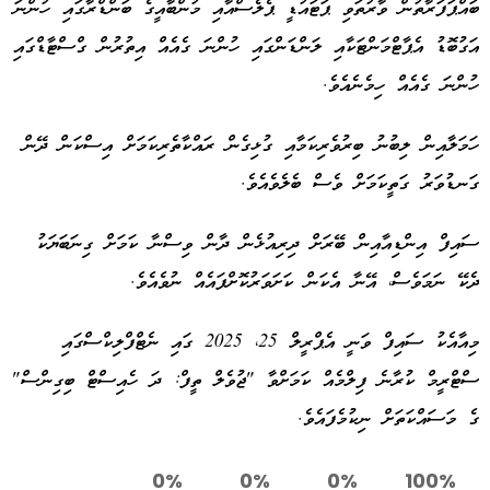
ބައްޕަފަރާތުން ވާރުތަވި ޕަޓައުޑީ ޕެލެސްއާއި މުންބާއީގެ ބަންޑްރާގައި ހުންނަ
އަގުބޮޑު އެޕާޓްމަންޓަކާއި ލަންޑަންގައި ހުންނަ ގެއެއް އިތުރުން ގްސްޓާޑްގައި
ހުންނަ ގެއެއް ހިމެނެއެވެ.
ހަމަލާއިން ލިބުނު ބިރުވެރިކަމާއި ގުޅިގެން ރައްކާތެރިކަމަށް އިސްކަން ދޭން
ގަނޑުވަރު ގަތީކަމަށް ވެސް ބެލެވެއެވެ.
ސައިފް އިންޑިއާއިން ބޭރަށް ދިރިއުޅެން ދާން ވިސްނާ ކަމަށް ގިނަބަޔަކު
ދެކޭ ނަމަވެސް، އޭނާ އެކަން ކަށަވަރުކޮށްފައެއް ނުވެއެވެ.
މިއާއެކު ސައިފް ވަނީ އެޕްރީލް 25، 2025 ގައި ނެޓްފްލިކްސްގައި
ސްޓްރީމް ކުރާނެ ފިލްމެއް ކަމަށްވާ "ޖުވެލް ތީފް: ދަ ހެއިސްޓް ބިގިންސް"
ގެ މަސައްކަތަށް ނިކުމެފައެވެ.
0%
0%
0%
100%