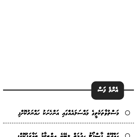
އެންމެ ފަސް
މަސްތުވާތަކެތީގެ މައްސަލައެއްގައި އަންހެނަކު ހައްޔަރުކޮށްފި
ގައްދޫން ޕާސްޕޯޓު ހިދުމަތް ލިބޭނެ އިންތިޒާމު ތައާރަފުކޮށްފި