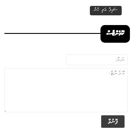
ސައިފް އަލީ ހާން
ކޮމެންޓްސް
ފޮނުވާ