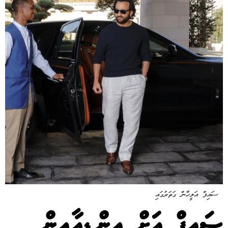
ސައިފް އަލީހާން ގަތަރުގައި
ސައިފް އަށް އިންޑިއާއިން