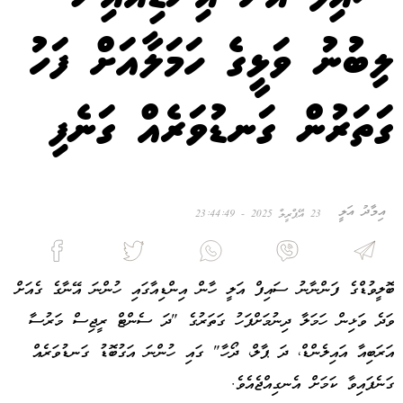
ލިބުނު ވަޅީގެ ހަމަލާއަށް ފަހު
ގަތަރުން ގަނޑުވަރެއް ގަނެފި
އިމާދު އަލީ
23 އޭޕްރީލް 2025 - 23:44:49
ބޮލީވުޑްގެ ފަންނާނު ސައިފް އަލީ ހާން އިންޑިއާގައި ހުންނަ އޭނާގެ ގެއަށް
ވަދެ ވަޅިން ހަމަލާ ދިނުމަށްފަހު ގަތަރުގެ "ދަ ސެންޓް ރީޖިސް މަރުސާ
އަރަބިއާ އައިލެންޑް، ދަ ޕާލް، ދޯހާ" ގައި ހުންނަ އަގުބޮޑު ގަނޑުވަރެއް
ގަނެފައިވާ ކަމަށް އެނގިއްޖެއެވެ.