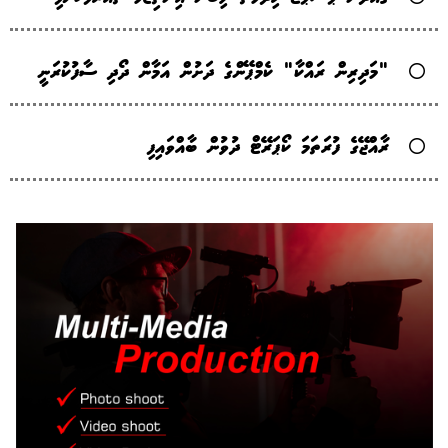
"މަދިރިން ރައްކާ" ކެމްޕޭންގެ ދަށުން އަމާން ދޯދި ސާފުކުރަނީ
ރާއްޖޭގެ ފުރަތަމަ ކޯޕަރޭޓް ދުވުން ބާއްވައިފި