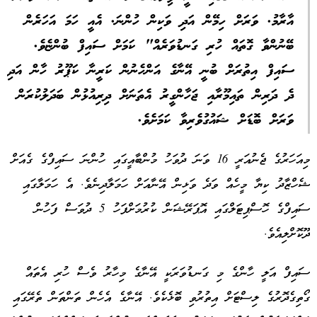
އާރާމު. ވަރަށް ހިމޭން އަދި ވަކިން ހުންނަ. އެއީ ހަމަ އަހަރެން
ބޭނުންވާ ގޮތައް ހުރި ގަނޑުވަރެއް" ކަމަށް ސައިފް ބުންޏެވެ.
ސައިފް އިތުރަށް ބުނީ އޭނާގެ އަންހެނުން ކަރީނާ ކަޕޫރު ހާން އަދި
ދެ ދަރިން ތައިމޫރާއި ޖަހާންގީރު އެތަނަށް ދިރިއުޅުން ބަދަލުކުރަން
ވަރަށް ބޮޑަށް ޝައުގުވެރިވާ ކަމަށެވެ.
މިއަހަރުގެ ޖެނުއަރީ 16 ވަނަ ދުވަހު މުންބާއީގައި ހުންނަ ސައިފްގެ ގެއަށް
ޝެހްޒާދު ކިޔާ މީހެއް ވަދެ ވަޅިން އޭނާއަށް ހަމަލާދިނެވެ. އެ ހަމަލާގައި
ސައިފްގެ ހޮސްޕިޓަލްގައި އޮޕަރޭޝަން ކުރުމަށްފަހު 5 ދުވަސް ފަހުން
ދޫކޮށްލިއެވެ.
ސައިފް އަލީ ހާންގެ މި ގަނޑުވަރަކީ އޭނާގެ މިހާރު ވެސް ހުރި އެތައް
ގޯތިގެދޮރުގެ ލިސްޓަށް އިތުރުވި ބޮޅެކެވެ. އޭނާގެ އެހެން ތަންތަން ތެރޭގައި