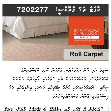
ސައިފް އަލީ ހާން އަލްފަރުދާން ގުރޫޕުން ބޭއްވި ނޫސްވެރިންގެ
ބައްދަލުވުމުގައި ވާހަކަދައްކަމުން ބުނީ ގަތަރުގައި ގޯތިގެދޮރު ގަންނަން
Advertisement
ނިންމީ ސަލާމަތްތެރިކަމާއި އާރާމު ލިބޭތީއާއި ގަތަރަކީ އިންޑިއާއާއި ގާތް
ހިސާބެއްގައި އޮންނަ ތަނަކަށްވާތީކަމަށެވެ.
"އަހަރެން އެ ގޭގައި ހުރީ ފިލްމެއްގެ މަސައްކަތެއް ކުރަން. ވަރަށް