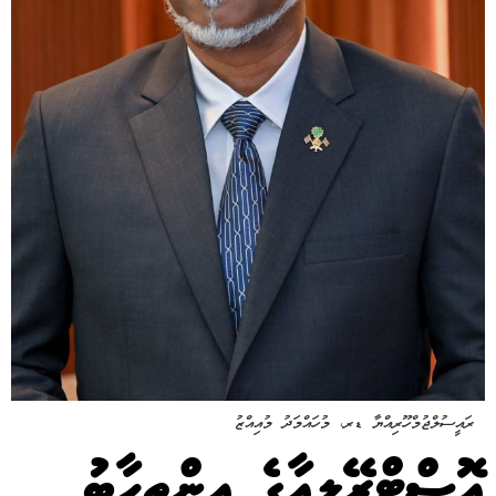
ރައީސުލްޖުމްހޫރިއްޔާ ޑރ، މުހައްމަދު މުއިއްޒު
އޮސްޓްރޭލިއާގެ އިންތިހާބު