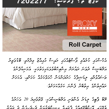
އެކްސްގައި ކުރެއްވި ޕޯސްޓެއްގައި ރައީސް މުއިއްޒު ވިދާޅުވީ، ބޮޑުވަޒީރު
އަލްބަނީސް ދެވަނަ ދައުރަށް އިންތިހާބުވެވަޑައިގަތުމަކީ، އެމަނިކުފާނުގެ
Advertisement
ތަސައްވުރާއި ލީޑަޝިޕްގެ ހަރުދަނާކަން ހާމަވާކަމެއް ކަމަށާއި، އެކަމަށް
ރައްޔިތުންގެ އިތުބާރު ފެންނަ ކަމެއްކަމަށެވެ.
ލޭބާ ޕާޓީގެ ލީޑަރު އެންތަނީ އަލްބަނީސްއަކީ، ވޭތުވެދިޔަ 20 އަހަރުގެ
ތެރޭގައި އޮސްޓްރޭލިއާގެ ޕްރައިމް މިނިސްޓަރުކަން ޖެހިޖެހިގެން ދެ ދައުރު