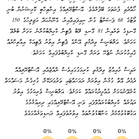
ހޯއްދެވި ފުރަތަމަ ބޭފުޅާއެވެ. އޮސްޓްރޭލިއާގެ އިންތިހާބީ ކޮމިޝަނުން ބުނީ
ވޯޓުގެ 68 ޕަސަންޓު ގުނާ ނިމިފައިވާއިރު، ގާނޫނުހަދާ މަޖިލީހުގެ 150
ގޮނޑީގެ ތެރެއިން 81 ގޮނޑި ލޭބާ ޕާޓީން ކާމިޔާބުކުރާނެ ކަމަށް ބެލެވޭ
ކަމަށެވެ. އަލްބަނީސް ވިދާޅުވީ އޭނާގެ ޕާޓީން އިތުރު ޕާޓީއަކާ އިއްތިހާދެއް
ގާއިމުކުރަން ނުޖެހޭ ވަރަށް ގޮނޑި ކާމިޔާބުވެފައިވާ ކަމަށެވެ.
ރައީސް މުއިއްޒު ވިދާޅުވީ ކުރިމަގުގައިވެސް ރާއްޖެއާއި އޮސްޓްރޭލިއާއާ
ދެމެދު އޮތް ގުޅުން އިތުރަށް ދަމަހައްޓައި ވަރުގަދަކޮށް، ގުޅިގެން މަސައްކަތް
ކުރެވޭނެކަމަށް އުއްމީދުކުރައްވާ ކަމަށެވެ. އަލްބަނީސް ވެރިކަމުގެ އިތުރު
ދައުރެއް ކާމިޔާބުކުރައްވާފައި ވަނީ އޮސްޓްރޭލިއާގައި ދިރިއުޅުމުގެ
އަގުބޮޑުވުމާމެދު ކަންބޮޑުވުންތައް އިތުރުވެފައިވާ ދަނޑިވަޅެއްގައެވެ
0%
0%
0%
0%