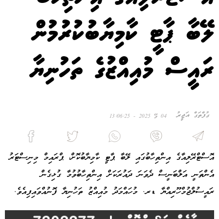
ލޭބާ ޕާޓީ ކާމިޔާބުކުރުމުން
ރައީސް މުއިއްޒުގެ ތަހުނިޔާ
ގުފްތަގް އަޖީރު
04 މޭ 2025 - 13:06:25
އޮސްޓްރޭލިއާގެ އިންތިހާބުގައި ލޭބާ ޕާޓީ ކާމިޔާބުކޮށް، ޕްރައިމް މިނިސްޓަރު
އެންތަނީ އަލްބަނީސް ދެވަނަ ދައުރަކަށް އިންތިހާބުވުމާ ގުޅިގެން
ރައީސުލްޖުމްހޫރިއްޔާ ޑރ. މުހައްމަދު މުއިއްޒު ތަހުނިޔާ ފޮނުއްވައިފިއެވެ.