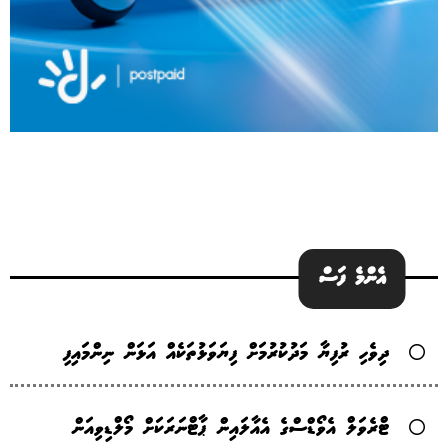
އެންމެ ފަސް
ދިވެހި ރުފިޔާ މަދުކުރުމަށް ފިޔަވަޅުތަކެއް އަޅަން ނިންމައިފި
ޓްރެވަލް އެވޯޑްސްގެ އެއާލައިން ޕާޓްނަރަކަށް މޯލްޑިވިއަން