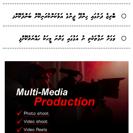
ބްރިޖު ދަށުގައި ހިންދޫ ދީނުގެ އަޅުކަންކުރަނިކޮށް ބަންދުކޮށްފ
ވަގަށް ނަގާތަކެތި ނު އަގުގައި ގަންނަ މީހަކު ހައްޔަރުކޮށްފި