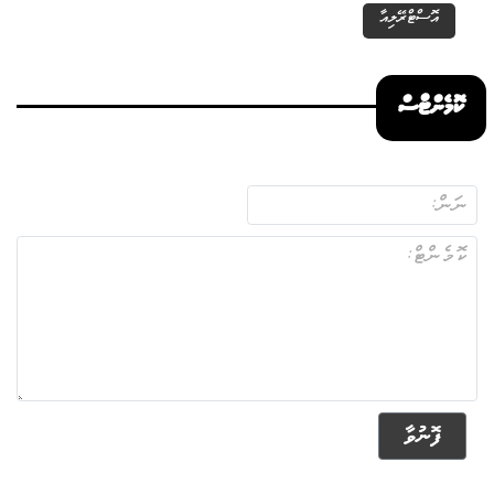
އޮސްޓްރޭލިއާ
ކޮމެންޓްސް
ފޮނުވާ