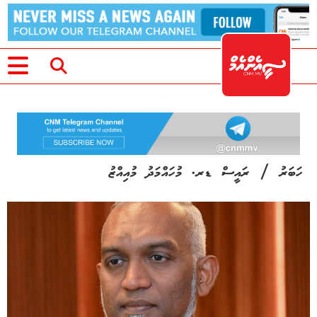
/
ހަބަރު
ރައީސް ޑރ. މުހައްމަދު މުއިއްޒު