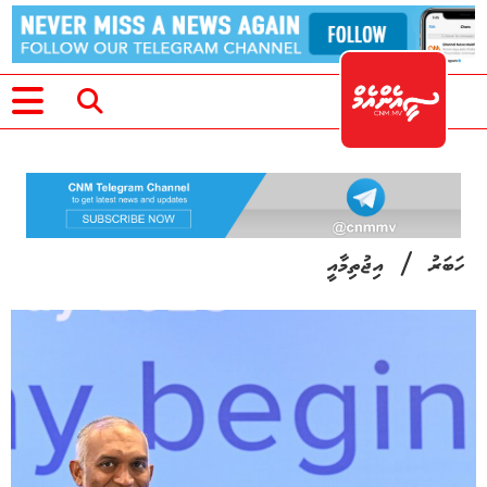
/
ހަބަރު
އިޖުތިމާއީ