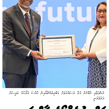
ދުންފަތާއި ދެކޮޅަށް ކުރާ މަސައްކަތަށް ޑަބްލިޔުއެޗްއޯއިން ހާއްސަ އެވޯޑެއް ރައީސަށް
އަރުއްވަނީ