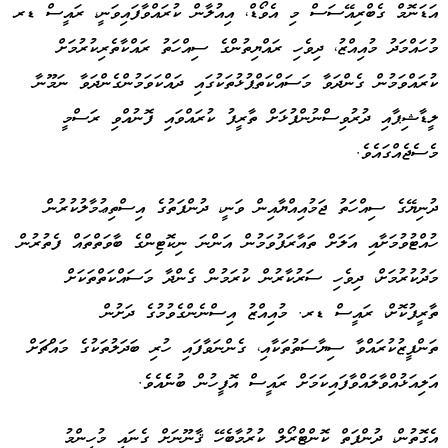
އަޑަނޮމް ގެބްރިއޭސަސް މި އެވޯޑް، އިއުލާން ކުރައްވާފައިވަނީ، ރައީސް ޑރ
މުހައްމަދު މުއިއްޒު، ދިވެހި ރައްޔިތުންގެ ސިއްހަތު ރައްކާތެރިކުރުމަށް
ކުރައްވަމުން ގެންދަވާ މަސައްކަތްޕުޅުތަކުގައި ދައްކަވަމުންގެންދަވާ ނަމޫނާ
ލީޑާޝިޕާއި ދުރުވިސްނުންފުޅަށް ތާރީފު ކުރައްވައި ފޮނުއްވި ރަސްމީ
މެސެޖެއްގައެވެ.
ދުނިޔޭގެ ސިއްހަތު ޖަމުއިއްޔާއިން ވަނީ، ދުންފަތުގެ އިސްތިޢުމާލުކުރުން
ހުއްޓުވުމަށާއި އަލަށް ތައާރަފުވަމުން އަންނަ ނިކޮޓިންގެ ބާވަތްތައް ފެތުރުން
މަދުކުރުމަށް، ދިވެހި ސަރުކާރުން ކުރަމުން ގެންދާ މަސައްކަތްތަކަށް
ތާރީފުކޮށް، ރައީސް ޑރ. މުއިއްޒު އިސްނެންގެވުމުގެ ދަށުން
ތަންފީޒުކުރައްވާ ސިޔާސަތުތަކާއި، ގެންނަވާފައި ހުރި ބަދަލުތަކުގެ މައްޗަށް
އަލިއަޅުއްވާލައްވާފައިކަމަށް ރައީސް އޮފީހުން ބުނެެއެވެ.
އެގޮތުން، ދުންފަތް ކޮންޓްރޯލް ކުރުމާބެހޭ ޤާނޫނަށް ގެނައި މުހިންމު