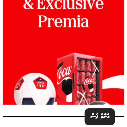
އެންމެ ފަސް