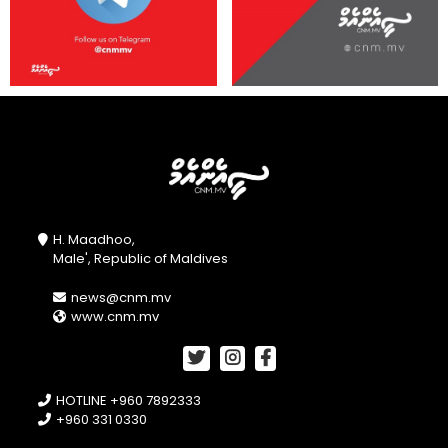
H. Maadhoo,
Male', Republic of Maldives
news@cnm.mv
www.cnm.mv
HOTLINE +960 7892333
+960 331 0330