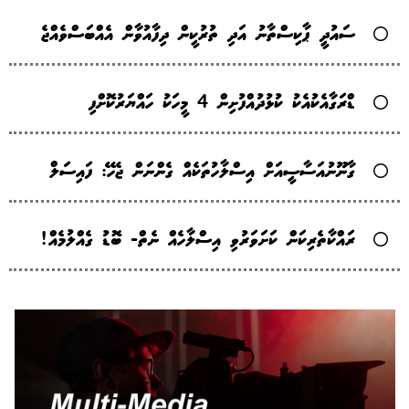
ސައުދީ ޕާކިސްތާނު އަދި ތުރުކީން ދިފާއުވާން އެއްބަސްވެއްޖެ
ޑްރަގާއެކުއެކު ކުޅުދުއްފުށިން 4 މީހަކު ހައްޔަރުކޮށްފި
ގާނޫނުއަސާސީއަށް އިސްލާހުތަކެއް ގެންނަން ޖެހޭ: ފައިސަލް
ރައްކާތެރިކަން ކަށަވަރުވި އިސްލާހެއް ނެތް- ބޮޑު ގެއްލުމެއް!