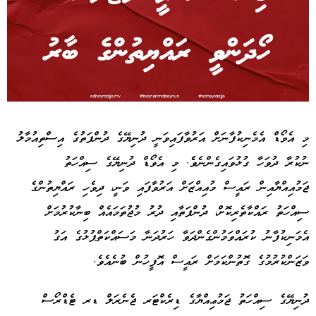
Advertisement
މި އެވޯޑް އެމެނިކުފާނަށް އަރުވާފައިވަނީ ދުނިޔޭގެ ދުންފަތުގެ އިސްތިއުމާލު
ނުކުރާ ދުވަހާ ގުޅުވައިގެންނެވެެ. މި އެވޯޑް ދުނިޔޭގެ ސިއްހަތު
ޖަމުއިއްޔާއިން ރައީސް މުއިއްޒަށް އަރުވާފައި ވަނީ، ދިވެހި ރައްޔިތުންގެ
ސިއްހަތު ރައްކާތެރިކޮށް، ދުންފަތާއި ދުރު މުޖުތަމައެއް ބިނާކުރުމަށް
އެމަނިކުފާނު ކުރައްވަމުންގެންދަވާ ހަރުދަނާ މަސައްކަތްޕުޅުގެ އަގު
ވަޒަންކުރުމުގެ ގޮތުންކަމަށް ރައީސް އޮފީހުން ބުނެއެވެ.
ދުނިޔޭގެ ސިއްހަތު ޖަމުޢިއްޔާގެ ޑިރެކްޓަރ ޖެނެރަލް ޑރ ޓެޑްރޯސް