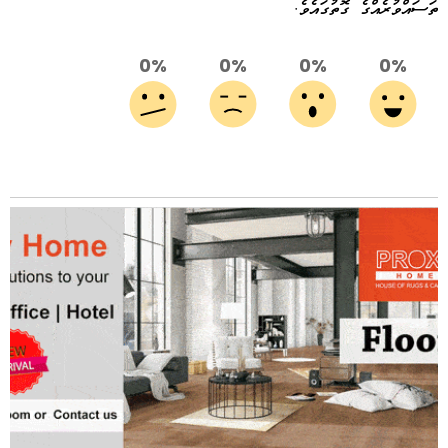
ތަސައްވުރެއްގެ ގޮތުގައެވެ.
0%
0%
0%
0%