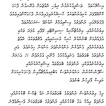
އިސްލާހުތައް ތަސްދީގުކުރުމުން ދިވެހި ރާއްޖެއަށް އެރޮނގުން ފާހަގަ
ކޮށްލެވޭފަދަ ކުރިއެރުންތަކެއް ހާސިލުކުރެވިފައިވާކަން ފާހަގަކޮށްފައިވެއެވެ.
އޭގެތެރޭގައި، ދުންފަތުގެ އިސްތިއުމާލު ނުކުރެވޭ ސަރަހައްދުތައް
އިތުރުކުރުމާއި، އިލެކްޓްރޯނިކް ސިނގިރޭޓާއި ވޭޕާއި އެފަދަ ތަކެތި
އުފެއްދުމަށް ބޭނުންކުރާ ހުރިހާ މެޝިނަރީއާއި އާލާތްތަކެއް، ރާއްޖެ
އެތެރެކުރުމާއި ގެންގުޅުން މަނާކުރުންފަދަ ކަންކަން ހިމެނެއެވެ. އަދި
ދުންފަތުގެ ބާވަތްތައް ގަނެވިއްކުމުގެ ގާނޫނީ އުމުރުފުރާ، 21 އަހަރަށް
އިތުރުކުރެއްވުމާއި، ދުންފަތުގެ ބާވަތްތައް އިޝްތިހާރުކުރުމާއި
ސްޕޮންސާކުރުން، މަނާކުރުންވެސް ޑަބްލިއއުއެޗްއޯއިން ފާހަގަކުރިކަމަށް
ރައީސް އޮފީހުން ބުނެެއެވެ.
މީގެ އިތުރުންވެސް، ދުންފަތުގެ ބާވަތްތަކުން ނަގާ ޓެކްސް ބޮޑުކުރުމާއި،
ދުންފަތް ވިއްކާ އަގު ބޮޑުކުރުމާއި ދުންފަތުގެ ބާވަތްތަކަށް ވާސިލުވެވޭނެ