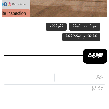
ރައީސް ޑރ. މުއިއްޒު
ޑަބްލިއުއެޗްއޯ
ދުންފަތުގެ އިސްތިއުމާލުކުރުން
ކޮމެންޓްސް