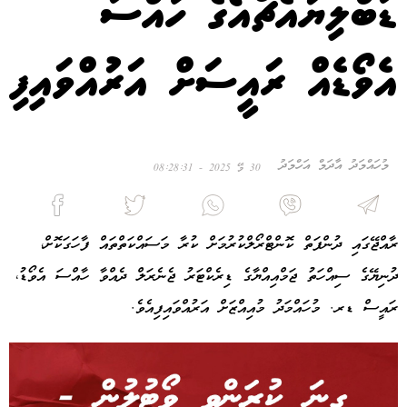
ޑަބްލިޔުއެޗްއޯގެ ހާއްސަ
އެވޯޑެއް ރައީސަށް އަރުއްވައިފި
މުހައްމަދު އާދަމް އަހްމަދު
30 މޭ 2025 - 08:28:31
ރާއްޖޭގައި ދުންފަތް ކޮންޓްރޯލްކުރުމަށް ކުރާ މަސައްކަތްތައް ފާހަގަކޮށް،
ދުނިޔޭގެ ސިއްހަތު ޖަމްއިއްޔާގެ ޑިރެކްޓަރު ޖެނެރަލް ދެއްވާ ހާއްސަ އެވޯޑު،
ރައީސް ޑރ. މުހައްމަދު މުއިއްޒަށް އަރުއްވައިފިއެވެ.