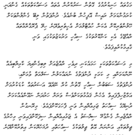
މަގުތައް ހަނިކުރުމުގެ ގޮތުން ސަރުކާރުން އެތައް މަސައްކަތްތަކެއް ގެންދަނީ
ކުރަމުންކަމަށް ރައީސް އޮފީހުން ބުނެއެވެ. ދުންފަތުން ލިބޭ ގެންލުންތަކަށް
ހޭލުންތެރިކޮށް އެކަން ހުއްޓާލުމަށް އެހީތެރިވެދޭނެ ހިލޭ ޕްރޮގްރާމްތައް
ރާއްޖޭގެ އެކި ކަންކޮޅުތަކުގެ ސިއްހީ މަރުކަޒުތަކުގައި ވަނީ
ގާއިމުކުރެވިފައެވެ.
މި މަސައްކަތްތަކަކީ ހަމައެކަނި ދިވެހި ރާއްޖެއަށް ލިބިގެންދިޔަ ކާމިޔާބީއެއް
ނޫންކަމަށާއި މި ކަމަކީ ދުންފަތުގެ ނުރައްކަލުން ސަލާމަތް ވުމަށާއި،
ދުންފަތުގެ ސަބަބުން ސިއްހީ ގޮތުން ކުރާ ނޭދެވޭ އަސަރުތައް ކުޑަކުރުމަށް
އަމާޒުހިފާފައިވާ އެހެން ޤައުމުތަކަށްވެސް ވަރަށް ހަރުދަނާ ނަމޫނާއެއްކަމަށް
ދުނިޔޭގެ ސިއްހަތު ޖަމިއްޔާއިން ވަނީ ފާހަގަކޮށްފައެވެ. މިރޮނގުން
ރާއްޖެއިން ގެންގުޅޭ ސިޔާސަތު އެ ޖަމުއިއްޔާއިން ސިފަކޮށްފައިވަނީ މިހާރުގެ
ޖީލުތަކާއި އަންނަން އޮތް ޖީލުތަކުގެ ސިއްހަތާއި ދުޅަހެޔޮކަން އިތުރުކޮށްދޭނެ