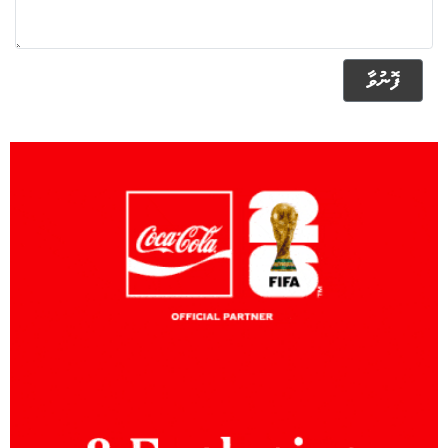
ފޮނުވާ