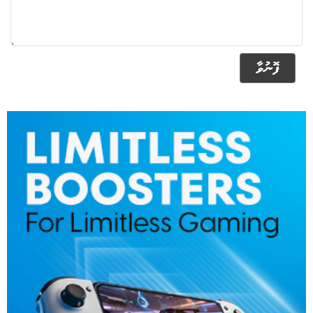
ފޮނުވާ