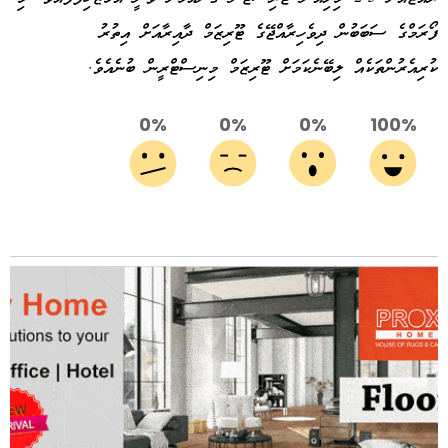
ފޯރަމްގެ ސަބަބުން ދިވެހިރާއްޖޭގެ ޓޫރިޒަމް ދާއިރާއަށް އިތުރު
ކުރިއެރުންތަކެއް ލިބޭނެކަމަށް ޓޫރިޒަމް މިނިސްޓްރީން ބުނެއެވެ.
0%
0%
0%
100%