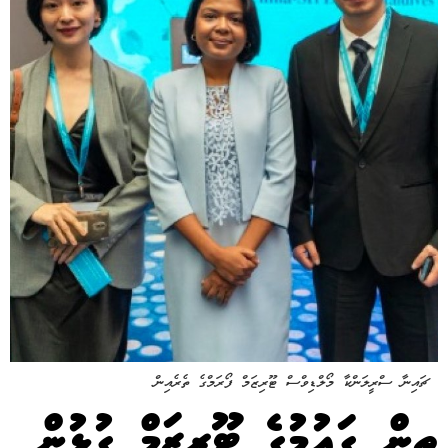
ޗައިނާ ސްރީލަންކާ މޯލްޑިވްސް ޓޫރިޒަމް ފޯރަމްގެ ތެރެއިން
ތިން ގައުމުގެ ޓޫރިޒަމް ގުޅުން