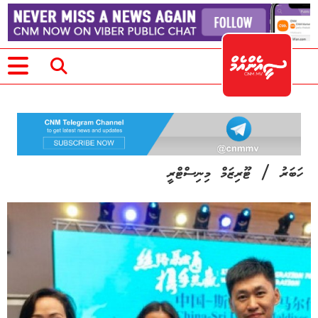
/
ހަބަރު
ޓޫރިޒަމް މިނިސްޓްރީ