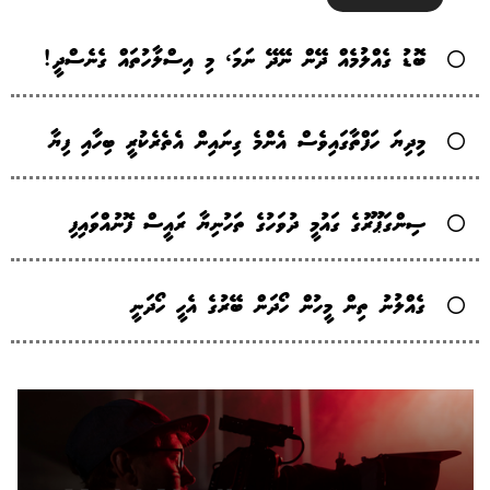
ބޮޑު ގެއްލުމެއް ދޭން ނޭދޭ ނަމަ، މި އިސްލާހުތައް ގެނެސްދީ!
މިދިޔަ ހަފްތާގައިވެސް އެންމެ ގިނައިން އެތެރެކުރީ ބިހާއި ފިޔާ
ސިންގަޕޫރުގެ ގައުމީ ދުވަހުގެ ތަހުނިޔާ ރައީސް ފޮނުއްވައިފި
ގެއްލުނު ތިން މީހުން ހޯދަން ބޭރުގެ އެހީ ހޯދަނީ