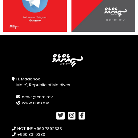
H. Maadhoo,
Male', Republic of Maldives
news@cnm.mv
www.cnm.mv
HOTLINE +960 7892333
+960 331 0330