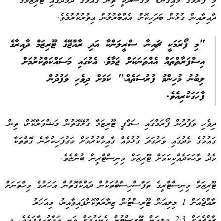
މި ފޯރަމްގެ މައިގަނޑު މަގްސަދަކީ ތިން ގައުމުގެ ދެމެދުގައި ޓޫރިޒަމްގެ
ދާއިރާއިން ގުޅުން ބަދަހިކޮށް، އެއްބާރުލުން އިތުރުކުރުމެވެ.
"މި ފޯރަމަކީ ޗައިނާ، ސްރީލަންކާ އަދި ރާއްޖޭގެ ޓޫރިޒަމް ދާއިރާގެ
އިސްފަރާތްތައް އެއްތަނަކަށް ޖަމާވެ، އެކުގައި މަސައްކަތްކުރުމަށް
ލިބުނު މުހިންމު ފުރުސަތެއް،" ކަމަށް ދިވެހި ވަފުދުން
ފާހަގަކުރިއެވެ.
ދިވެހި ވަފުދުން ފޯރަމްގައި ސަގާފީ ޓޫރިޒަމާ ގުޅޭގޮތުން މަޝްވަރާކޮށް، ތިން
ގައުމުގެ މެދުގައި ވަރުގަދަ ގުޅުމެއް ގާއިމްކުރުމަށް މަގުފަހިކުރާނެ ގޮތްތަކާ
މެދު ވާހަކަދެއްކިކަމަށް ޓޫރިޒަމް މިނިސްޓްރީން ބުންޏެވެ.
ޓޫރިޒަމް މިނިސްޓްރީގެ ތަފާސްހިސާބުތަކުން ދައްކާގޮތުން އަހަރުގެ މިހާތަނަށް
ރާއްޖެއަށް 1 މިލިއަން ޓޫރިސްޓުން ޒިޔާރަތްކޮށްފައިވާއިރު، މިއަހަރު
ރާއްޖެއަށް 2.3 މިލިއަން ޓޫރިސްޓުން ގެނައުމަށް ވަނީ އަމާޒުހިފާފައެވެ. މި