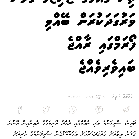
ވަރުގަދަކުރަން ބޭއްވި
ފޯރަމްގައި ރާއްޖެ
ބައިވެރިވެއްޖެ
ގުފްތަގް އަޖީރު
18 ޖޫން 2025 - 13:55:36
ޗައިނާ، ސްރީލަންކާ އަދި ރާއްޖެއާއި ދެމެދު ޓޫރިޒަމްގެ ދާއިރާއިން އޮންނަ
ގުޅުން އިތުރަށް ވަރުގަދަކުރުމަށް އަމާޒުކޮށްގެން ސްރީލަންކާގެ ވެރިރަށް