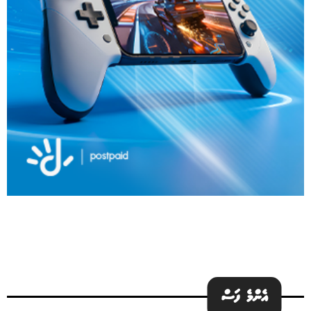
އެންމެ ފަސް