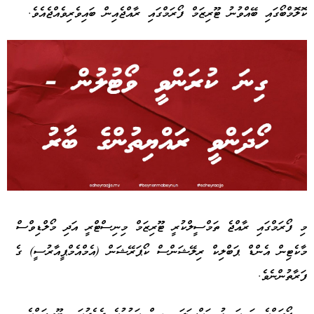
ކޮލޮމްބޯގައި ބޭއްވުނު ޓޫރިޒަމް ފޯރަމްގައި ރާއްޖެއިން ބައިވެރިވެއްޖެއެވެ.
Advertisement
މި ފޯރަމްގައި ރާއްޖެ ތަމްސީލްކުރީ ޓޫރިޒަމް މިނިސްޓްރީ އަދި މޯލްޑިވްސް
މާކެޓިން އެންޑް ޕަބްލިކް ރިލޭޝަންސް ކޯޕަރޭޝަން (އެމްއެމްޕީއާރުސީ) ގެ
ފަރާތުންނެވެ.