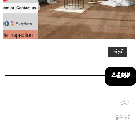
ޓޫރިޒަމް
ކޮމެންޓްސް