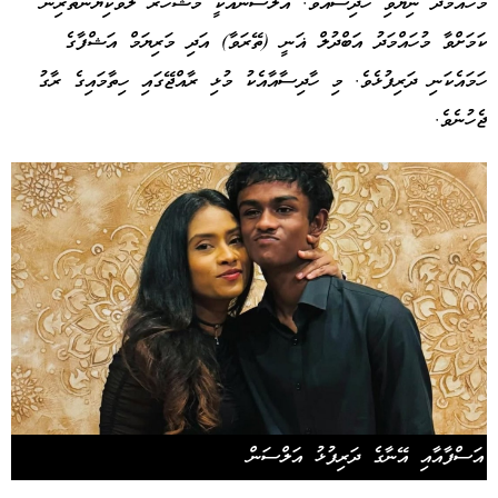
މުހައްމަދު ނިޔާވި ހާދިސާއެވެ. އަލްސަންއަކީ މަޝްހޫރު ލަވަކިޔުންތެރިން
ކަމަށްވާ މުހައްމަދު އަބްދުލް ޣަނީ (ތޭރަވާ) އަދި މަރިޔަމް އަޝްފާގެ
ހަމައެކަނި ދަރިފުޅެވެ. މި ހާދިސާއާއެކު މުޅި ރާއްޖޭގައި ހިތާމައިގެ ރާގު
ޖެހުނެވެ.
އަސްފާއާއި އޭނާގެ ދަރިފުޅު އަލްސަން