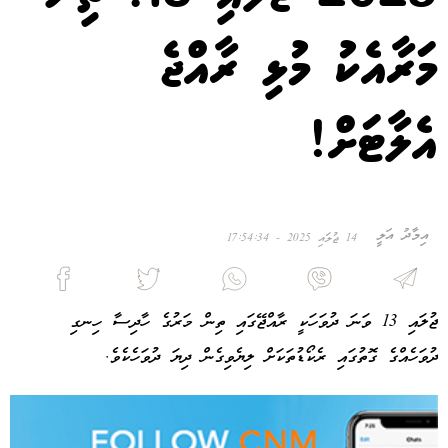
މަރާއެކު މުޅި ރާއްޖެ
އެލާޓަށް!
އިމާދު އަލީ
14 ޖުލައި 2025 - 17:54:34
ޖުލައި 13 ވަނަ ދުވަހަކީ ރާއްޖޭގައި ތިން މަރުގެ ހާދިސާ ހިނގި
ދުވަހެއްގެ ގޮތުގައި ރެކޯޑުތަކަށް ލިޔެވިގެން ދިޔަ ދުވަހެކެވެ.