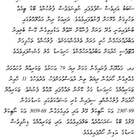
ސަބަބު އަދިވެސް ސާފުވެފައި ނުވިނަމަވެސް، ފުލުހުންގެ ބޮޑު ޓީމެއް
ތަހުގީގަށް މާޅޮހަށް ފޮނުވާފައިވެއެވެ. ދަރިއަކު ދިން މައުލޫމާތުގައި
ބުނެފައިވަނީ އެރޭ ވަރަށް ފުންކޮށް ނޭވާލާ އަޑުއިވިގެން ގޮސް ބެލިއިރު
އަބްދުއްރަހުމާން ހުރީ މަރަށް ތެޅެމުންކަމަށެވެ. ފުލުހުންގެ ތަހުގީގަށް
އޮޓޮޕްސީ ހެދުމަށް އަބްދުއްރަހުމާންގެ ހަށިގަނޑު މާލެ ގެނެސްފައިވެއެވެ.
ގދ. ގައްދޫން ފުރައިގެން ގަމަށް ދިޔަ 79 އަހަރުގެ ޒަކަރިއްޔާ މުހައްމަދު
ގެއްލިގެން ހޯދަމުން ދިޔަތާ ތިން ދުވަސްވުމަށްފަހު، އެދުވަހުގެ 11 ހާއިރު
ޒަކަރިއްޔާގެ ހަށިގަނޑު ގަމު ކޮޅުން ލައްގާފައި އޮއްވާ ފެނުނެވެ. ޒަކަރިއްޔާ
ހޯދުމަށް ފުލުހުންނާއި ސިފައިން ކުރި މަސައްކަތުގައި ކަނޑުމަގުން
2307.99 އަކަ ނޯޓިކަލް މޭލު އަދި ވައިގެމަގުން 3039.68 އަކަ ނޯޓިކަލް
މޭލުގެ ބޮޑު ސަރަހައްދެއް ބަލާފައިވެއެވެ. އަދި، ޒަކަރިއްޔާގެ ޑިންގީވެސް،
ކަނޑުގެ އަޑިން ހޯދާފައިވެއެވެ.