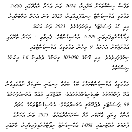
ތަފާސް ހިސާބުތަކަށް ބަލާއިރު، 2024 ވަނަ އަހަރު ރާއްޖޭގައި 2,886
މަގުމަތީ އެކްސިޑެންޓް ހިނގާފައިވާއިރު، 2023 ވަނަ އަހަރާ އަޅާބަލާއިރު
މިއީ 25 ޕަސަންޓުގެ އިތުރުވުމެކެވެ. 2023 ވަނަ އަހަރު
ރިކޯޑްކުރެވިފައިވަނީ 2,299 އެކްސިޑެންޓެވެ. ފާއިތުވި 5 އަހަރު ތެރޭގައި
އެވްރެޖްކޮށް އަހަރަކު 9 މީހުން މަގުމަތީގެ އެކްސިޑެންޓުގައި
ނިޔާވެފައިވެއެވެ. މިއީ ކޮންމެ 100,000 މީހުންގެ ތެރެއިން 1.6 މީހުންގެ
ނިސްބަތެވެ.
މަގުމަތީގެ އެކްސިޑެންޓްތަކުގެ ބޮޑު ބައެއް ހިނގަނީ ސައިކަލް ދުއްވައިގެން
އުޅޭ ފަރާތްތަކުގެ ބައިވެރިވުމާއެކުގައެވެ. ރާއްޖޭގައި ދުއްވާ އުޅަނދުފަހަރުގެ
89 ޕަސަންޓަކީ ދެފުރޮޅުލީ އުޅަނދުތަކެވެ. އެކްސިޑެންޓްތަކުގެ އަދަދު
އެންމެ ގިނައީ ގްރޭޓަރ މާލެ ސަރަހައްދުގައެވެ. 2025 ވަނަ އަހަރުގެ
ފުރަތަމަ ކުއާޓަރގައި 1,068 އެކްސިޑެންޓް ރިޕޯޓްކުރެވިފައިވާއިރު، މާލޭގައި