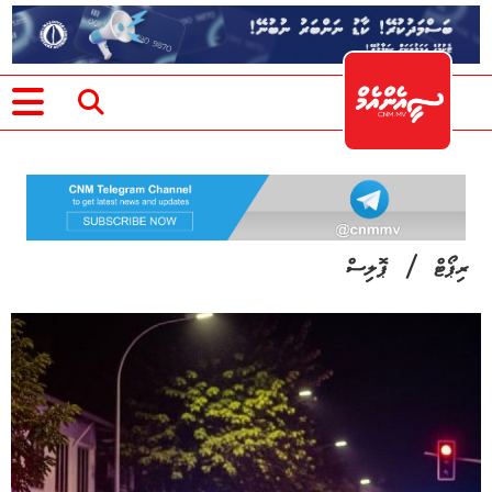
/
ރިޕޯޓް
ޕޮލިސް