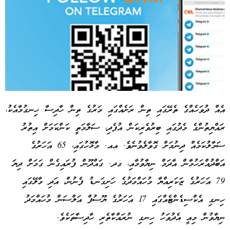
އެއް ދުވަހެއްގެ ތެރޭގައި ތިން ރަށެއްގައި މަރުގެ ތިން ހާދިސާ ހިނގުމާއެކު،
ރައްޔިތުންގެ މެދުގައި ބިރުވެރިކަން އުފެދި، ސަލާމަތީ ކަންކަމަށް އިތުރު
Advertisement
ސަމާލުކަމެއް ދިނުމަށް ގޮވާލެވުނެވެ. އއ. މާޅޮހުގައި، 65 އަހަރުގެ
އަބްދުއްރަހުމާން އާދަމް ނިޔާވުމާއި، ގދ. ގައްދޫން ފުރައިގެން ގަމަށް ދިޔަ
79 އަހަރުގެ ޒަކަރިއްޔާ މުހައްމަދުގެ ހަށިގަނޑު ފެނުން، އަދި މާލޭގައި
ހިނގި އެކްސިޑެންޓެއްގައި 17 އަހަރުގެ ޔޫސުފް އަލްސަން މުހައްމަދު
ނިޔާވުން މިއީ އެދުވަހު ހިނގި ނުރައްކާތެރި ހާދިސާތަކެވެ.