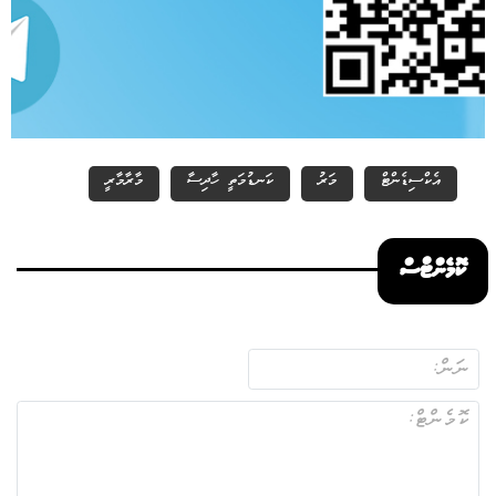
އެކްސިޑެންޓް
މަރު
ކަނޑުމަތީ ހާދިސާ
މާރާމާރީ
ކޮމެންޓްސް