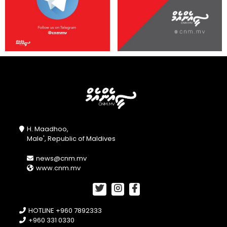
H. Maadhoo,
Male', Republic of Maldives
news@cnm.mv
www.cnm.mv
HOTLINE +960 7892333
+960 331 0330