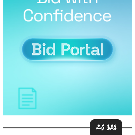
އެންމެ ފަސް