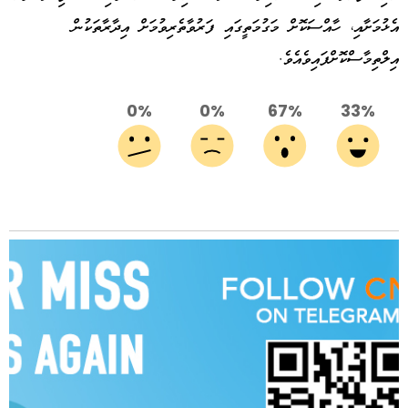
އެޅުމަށާއި، ހާއްސަކޮށް މަގުމަތީގައި ފަރުވާތެރިވުމަށް އިދާރާތަކުން
އިލްތިމާސްކޮށްފައިވެއެވެ.
0%
0%
67%
33%