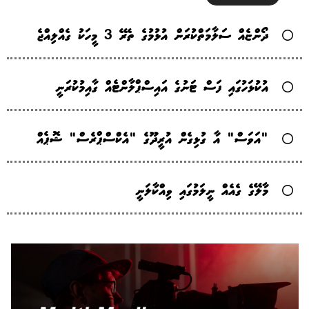
ދޯންޏެއް ސަލާމަތްކުރަން އުޅުމުގެ ތެރޭ 3 މީހަކު ގެއްލިއްޖެ
އުކުޅަހުގައި ފަސް ޓަނުގެ އައިސްޕްލާންޓެއް ގާއިމުކުރަނީ
"އަވަސް" އާ ގުޅިގެން އުރީދޫގެ "އެކްސްޕްރެސް" ޝޮޕެއް
މާލޭގެ ގެއެއް ނީލަމުގައި ވިއްކާލަނީ