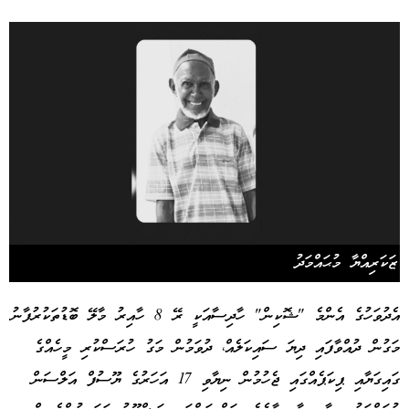
ޒަކަރިއްޔާ މުޙައްމަދު
އެދުވަހުގެ އެންމެ "ޝޮކިން" ހާދިސާއަކީ ރޭ 8 ހާއިރު މާލޭ ބޮޑުތަކުރުފާނު
މަގުން ދުއްވާފައި ދިޔަ ސައިކަލެއް، ދުވަމުން މަގު ހުރަސްކުރި މީހެއްގެ
ގައިގަޔާއި ޕިކަޕެއްގައި ޖެހުމުން ނިޔާވި 17 އަހަރުގެ ޔޫސުފް އަލްސަން