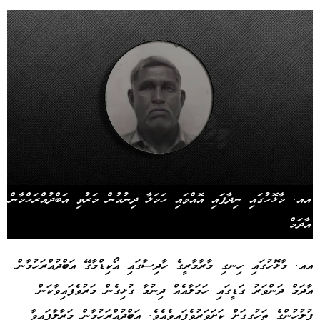
އއ. މާޅޮހުގައި ނިދާފައި އޮއްވައި ހަމަލާ ދިނުމުން މަރުވި އަބްދުއްރަހްމާން
އާދަމް
އއ. މާޅޮހުގައި ހިނގި މާރާމާރީގެ ހާދިސާގައި އޯކިޑްމާގޭ އަބްދުއްރަހުމާން
އާދަމް ދަންވަރު ގަޑީގައި ހަމަލާއެއް ދިނުމާ ގުޅިގެން މަރުވެފައިވާކަން
ފުލުހުންގެ ތަހުގީގަށް ކަށަވަރުވެފައިވެއެވެ. އަބްދުއްރަހުމާން މަރާލާފައިވާ