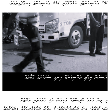
561 އެކްސިޑެންޓާއި ހުޅުމާލޭގައި 454 އެކްސިޑެންޓް ހިނގާފައިވެއެވެ.
އަސްލަން ނިޔާވި އެކްސިޑެންޓް ހިނގި ސަރަހަދުގެ ފޮޓޯއެއް
މި ތިން މަރުގެ ހާދިސާތަކާ ގުޅިގެން، މުޅި ގައުމުވަނީ އެލާޓަށް
އައިސްފައެވެ. ގިނަ ރައްޔިތުންނަށްވެސް އިތުރު ރައްކާތެރިކަމުގެ ފިޔަވަޅުތައް