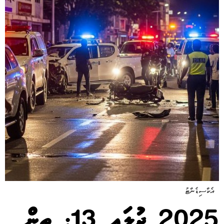
އެކްސިޑެންޓު
2025 ޖުލައި 13: ތިން