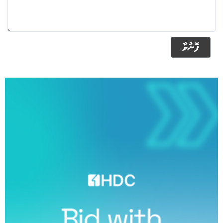
ފޮނުވާ