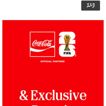
ފޮނުވާ