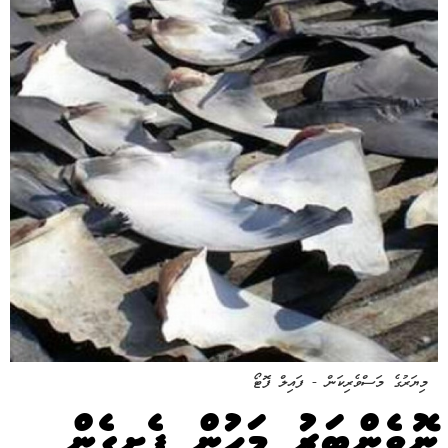
މިޔަރުގެ މަސްވެރިކަން - ފައިލް ފޮޓޯ
ނޮވެންބަރު މަހުން ފެށިގެން