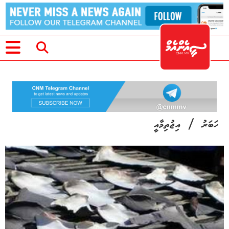
/
ހަބަރު
އިޖުތިމާއީ