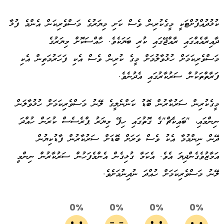
ކުޅުދުއްފުށްޓަކީ މީގެކުރިން ވެސް ކަށި މިޔަރުގެ މަސްވެރިކަން އެންމެ ފުޅާ
ދާއިރާއެއްގައި ރާއްޖޭގައި ކުރި ބަޔަކެވެ. ހާއްސަކޮށް މިޔަރުގެ
މަސްވެރިކަމަށް ހުޅުވާލުމަށް މީގެ ކުރިން ވެސް އެކި ފަހަރުމަތިން އެކި
ފަރާތްތަކުން ސަރުކާރުގައި އެދުނެވެ.
މީގެކުރިން ސަރުކާރުން ބޮޑު ކަންނެލީގެ ލޭނު މަސްވެރިކަމަށް ހުޅުވާލަން
ނިންމައި، "ބައިކެޗް"ގެ ގޮތުގައި ހިފޭ މިޔަރު ޕްރެސެސް ކުރަން ހުއްދަ
ދޭން ނިންމުމާ އެކު ވެސް ވަރަށް ބޮޑަށް ސަރުކާރުން ފާޑުކިޔުން
އަމާޒުވެގެންދިޔަ އެވެ. އެކަމާ ގުޅިގެން އެންމެފަހުން ސަރުކާރުން ނިންމީ
ލޭނު މަސްވެރިކަމަށް ހުއްދަ ނުދިނުމަށެވެ.
0%
0%
0%
0%