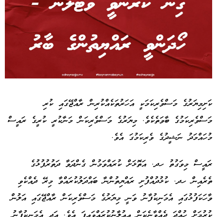
Advertisement
ކަށިމިޔަރުގެ މަސްވެރިކަމަކީ އަހަރުތަކެއްކުރިން ރާއްޖޭގައި ކުރި
މަސްވެރިކަމުގެ ބާވަތެކެވެ. މިޔަރުގެ މަސްވެރިކަން މަނާކުރީ ކުރީގެ ރައީސް
މުހައްމަދު ނަޝީދުގެ ވެރިކަމުގަ އެވެ.
ރައީސް މިވަގުތު ހދ. އަތޮޅަށް ކުރައްވަމުން ގެންދަވާ ދަތުރުފުޅުގެ
ތެރެއިން ހދ. ކުޅުދުއްފުށި ރައްޔިތުންނާ ބައްދަލުކުރައްވާ މިރޭ ދެއްކެވި
ވާހަކަފުޅުގައި އެމަނިކުފާނު ވަނީ މިޔަރުގެ މަސްވެރިކަން ރާއްޖޭގައި އަލުން
ކުރުމަށް ހުއްދަ ދެއްވާނެކަން އިއުލާނުކުރައްވައިފަ އެވެ. އަދި އެމަނިކުފާނު