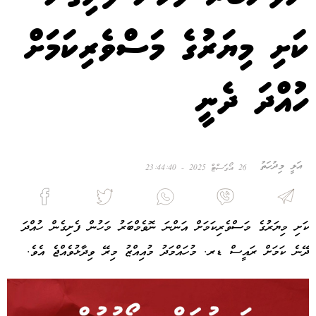
ކަށި މިޔަރުގެ މަސްވެރިކަމަށް
ހުއްދަ ދެނީ
އަލީ މިދުހަތު
26 އޯގަސްޓް 2025 - 23:44:40
ކަށި މިޔަރުގެ މަސްވެރިކަމަށް އަންނަ ނޮވެމްބަރު މަހުން ފެށިގެން ހުއްދަ
ދޭނެ ކަމަށް ރައީސް ޑރ. މުހައްމަދު މުއިއްޒު މިރޭ ވިދާޅުވެއްޖެ އެވެ.