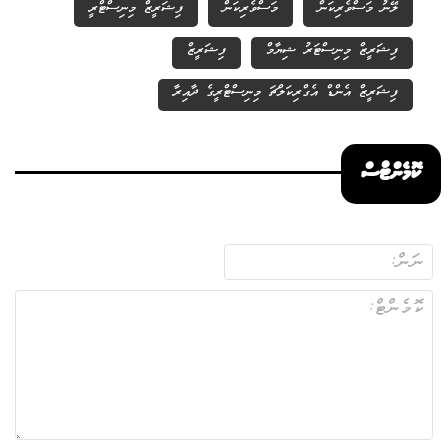
ލޭނު މަސްވެރިކަން
މަސްވެރިކަން
ފިޝަރީޒް މިނިސްޓްރީ
ފިޝަރީޒް މިނިސްޓަރު ޝިޔާމް
ފިޝަރީޒް
ފިޝަރީޒް އެންޑް އެގްރިކަލްޗަ މިނިސްޓްރީގެ ދާއިރާ
ކޮމެންޓްސް