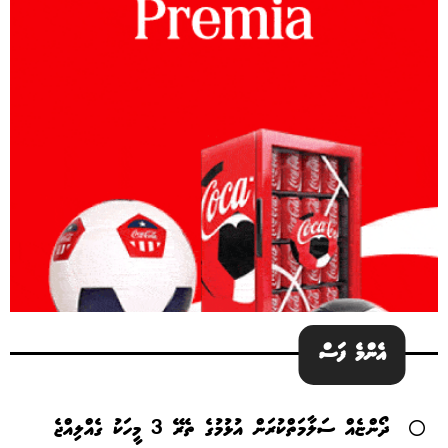
އެންމެ ފަސް
ދޯންޏެއް ސަލާމަތްކުރަން އުޅުމުގެ ތެރޭ 3 މީހަކު ގެއްލިއްޖެ