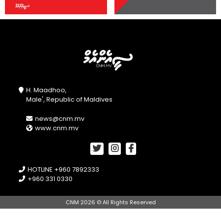
H. Maadhoo,
Male', Republic of Maldives
news@cnm.mv
www.cnm.mv
HOTLINE +960 7892333
+960 331 0330
CNM 2026 © All Rights Reserved
//openPhotoSwipe();