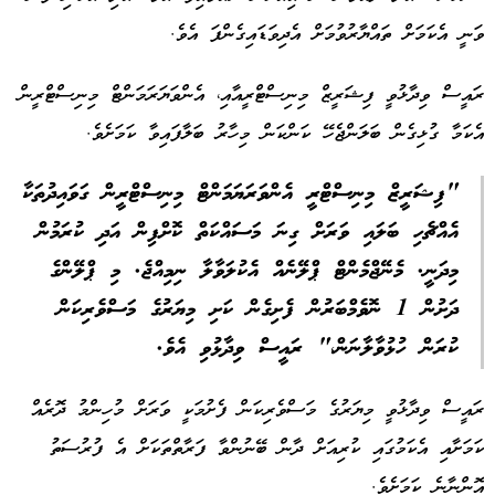
ވަނީ އެކަމަށް ތައްޔާރުވުމަށް އެދިވަޑައިގެންފަ އެވެ.
ރައީސް ވިދާޅުވީ ފިޝަރީޒް މިނިސްޓްރީއާއި، އެންވަޔަރަމަންޓް މިނިސްޓްރީން
އެކަމާ ގުޅިގެން ބަލަންޖެހޭ ކަންކަން މިހާރު ބަލާފައިވާ ކަމަށެވެ.
"ފިޝަރީޒް މިނިސްޓްރީ އެންވަރަޔަމަންޓް މިނިސްޓްރީން ގަވައިދުތަކާ
އެއްޗެހި ބަލައި ވަރަށް ގިނަ މަސައްކަތް ކޮށްފިން އަދި ކުރަމުން
މިދަނީ. މެނޭޖްމެންޓް ޕްލޭނެއް އެކުލަވާލާ ނިމިއްޖެ. މި ޕްލޭންގެ
ދަށުން 1 ނޮވެމްބަރުން ފެށިގެން ކަށި މިޔަރުގެ މަސްވެރިކަން
ކުރަން ހުޅުވާލާނަން،" ރައީސް ވިދާޅުވި އެވެ.
ރައީސް ވިދާޅުވީ މިޔަރުގެ މަސްވެރިކަން ފެށުމަކީ ވަރަށް މުހިންމު ދޮރެއް
ކަމަށާއި އެކަމުގައި ކުރިއަށް ދާން ބޭނުންވާ ފަރާތްތަކަށް އެ ފުރުސަތު
އޮންނާނެ ކަމަށެވެ.