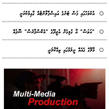
އުކުޅަހުގައި ފަސް ޓަނުގެ އައިސްޕްލާންޓެއް ގާއިމުކުރަނީ
"އަވަސް" އާ ގުޅިގެން އުރީދޫގެ "އެކްސްޕްރެސް" ޝޮޕެއް
މާލޭގެ ގެއެއް ނީލަމުގައި ވިއްކާލަނީ