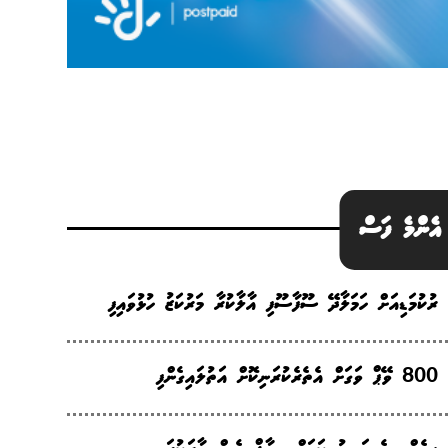
އެންމެ ފަސް
ރުކުމަޑިއަށް ހަމަލާދޭ ސޫފާސޫފި އާލާކުރާ މަރުކަޒު ހުޅުވައިފި
800 ވޭޕް ވަގަށް އެތެރެކުރަނިކޮށް އަތުލައިގެންފި