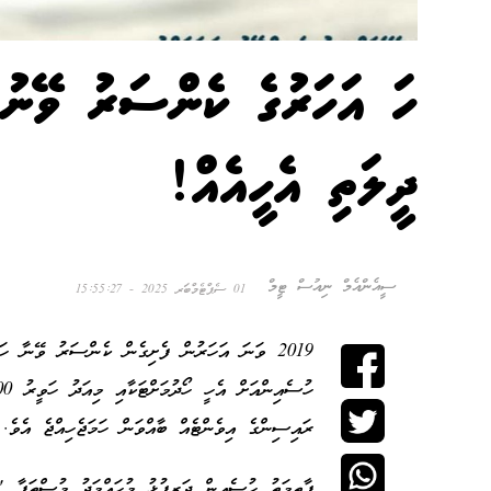
ހަ އަހަރުގެ ކެންސަރު ވޭނުގަ
ދީލަތި އެހީއެއް!
ސީއެންއެމް ނިއުސް ޓީމް
01 ސެޕްޓެމްބަރ 2025 - 15:55:27
2019 ވަނަ އަހަރުން ފެށިގެން ކެންސަރު ވޭނާ 
ރައިސިންގެ އިވެންޓެއް ބާއްވަން ހަމަޖެހިއްޖެ އެވެ.