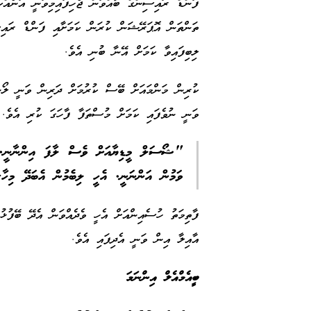
ފަންޑް ރައިސިންގް ބާއްވަން ޖެހިފައިމިވަނީ އަނެއްކ
ތަންތަން އޮޕަރޭޝަން ކުރަން ކަމަށާއި ފަންޑް ރައިސ
ލިބިފައިވާ ކަމަށް އޭނާ ބުނި އެވެ.
ކުރިން މަންމައަށް ބޭސް ކުރުމަށް ދަރިން ވަނީ ލޯނު
ވަނީ ނުވެފައި ކަމަށް މުސްތަފާ ފާހަގަ ކުރި އެވެ
"ޝޯސަލް މީޑިޔާއަށް ވެސް ލާފަ އިންނާނީ. ދ
ވަމުން އަންނަނީ. އެހީ ލިބެމުން އެބަދޭ މިހާ
ފާތިމަތު ހުސެއިންއަށް އެހީ ވެދެއްވަން އެދޭ ބޭފުޅު
އާއިލާ އިން ވަނީ އެދިފައި އެވެ.
ބީއެމްއެލް އިންނަމަ