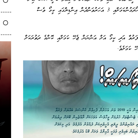
ފެށިގެން އޭނާގެ މަންމަ ދަނީ ކެންސަރަށް ފަރުވާ ހޯދަމުންކަމަށާއި 3 އަހަރުވަންދެން އިންޑިޔާގައި ކީމޯ ވެސް
ަކުން މާލެ އަށް ފަރުވާ އަދި ކީމޯ އަށް އަންނަން ޖެހޭ ކަމަށާއި ކޮންމެ ދަތުރަކަށް