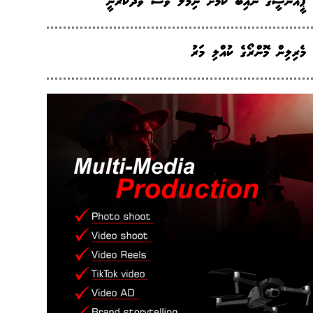
ޕީއެންސީގެ ނައިބު ކަމަށް ނިމާލް ވެސް ވާދަކުރަނީ
މެރިލިން މޮންރޯގެ ކުއްލި މަރު