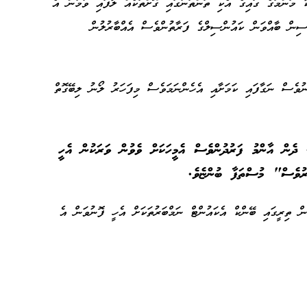
ާ މަންމަގެ ގައިގެ އެކި ތަންތަނުގައި ގޮށްތަކެއް ލާފައި ވުމުން އެ
ިން ބާއްވަން ކައުންސިލްގެ ފަރާތުންވެސް އެއްބާރުލުން
ވެސް ނަގާފައި ކަމަށާއި އެހެންނަމަވެސް މިފަހަރު ލޯނު ލިބޭގޮތް
.
ެން އާންމު ފަރުދުންވެސް އެމީހަކަށް ވެވުން ވަރަކުން އެހީ
ރުވެސް" މުސްތަފާ ބުންޏެވެ.
ން ތިރީގައި ބޭންކް އެކައުންޓް ނަމްބަރުތަކަށް އެހީ ފޮނުވަން އެ