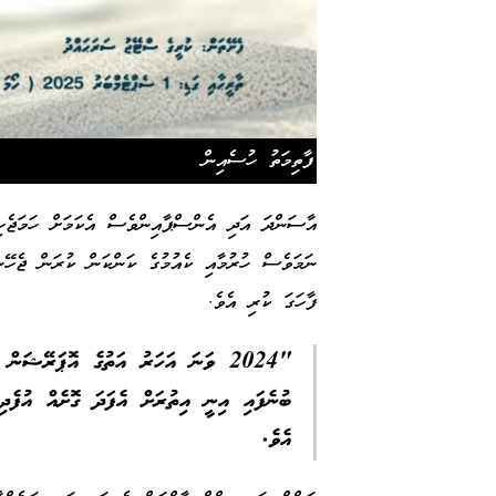
ފާތިމަތު ހުސެއިން
އާސަންދަ އަދި އެންސްޕާއިންވެސް އެކަމަށް ހަމަޖެހިފ
ނަމަވެސް ހުރުމާއި ކެއުމުގެ ކަންކަން ކުރަން ޖެހޭނ
ފާހަގަ ކުރި އެވެ.
"2024 ވަނަ އަހަރު އަތުގެ އޮޕަރޭޝަން
ބުނެފައި އިނީ އިތުރަށް އެފަދަ ގޮށެއް އުފެދި
އެވެ.