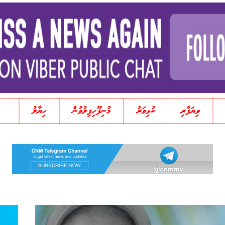
ވިޔަފާރި
ކުޅިވަރު
މުނިފޫހިފިލުވުން
ހިޔާލު