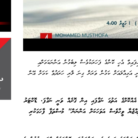
ައިވާ އެހީ ކޮންމެ ފަހަރަކުވެސް ލިބެމުން އަންނަކަމަށާއި
ީ އަމިއްލައަށް ކަމުން ވަރަށް ގިނަ ލާރި ހަރަދުވާ ކަމަށް އޭނާ
 އެއްކޮށްގެ އަތުގަ ނަގާފައި އިން ގޮށެއް ވަނީ ނަގާފަ. ޑޮކްޓަރު
އްޖެޔާ ވީހާވެސް އަވަހަކަށް އަންނަން" މުސްތަފާ ފާހަގަކުރި