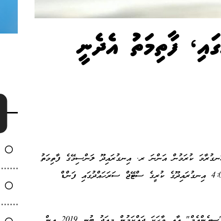
އި، ފާތިމަތު އެދެނީ
ހަނގުރާމަ ކުރަމުން އަންނަ ރ. އިނގުރައިދޫ ލަންސިމޭގެ ފާތިމަތު
ހުސެއިންއަށް އެހީ ހޯދުމަށްޓަކާއި މިއަދު ހަވީރު 4:00 އިނގުރައިދޫގެ ކުރީގެ ސްޓޭޖް ސަރަހައްދުގައި ފަންޑް
ފާތިމަތު ހުސެއިން ދަރިފުޅު މުހައްމަދު މުސްތަފާ "ސީއެންއެމް" އާއި ވާހަކަ ދައްކަމުން މިއަދު ބުނީ 2019 އިން