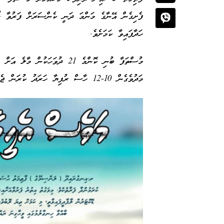
ހަދާފައިވާ ކަމަށެވެ.
މުސްތަފާ ބުނި ކޮންމެ 21 ދުވަހ
މަދުވެގެން 10-12 ހާސް ރުފިޔާ ހަރަދު ކުރަން ޖެހޭ ކަމަށެވެ.