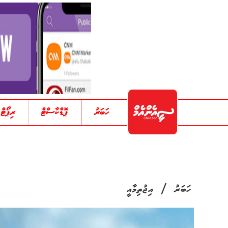
ހަބަރު
ޕޮޑްކާސްޓް
ރިޕޯޓް
/
ހަބަރު
އިޖުތިމާއީ