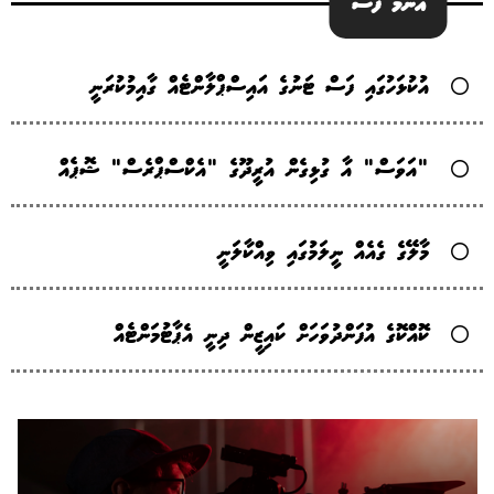
އެންމެ ފަސް
އުކުޅަހުގައި ފަސް ޓަނުގެ އައިސްޕްލާންޓެއް ގާއިމުކުރަނީ
"އަވަސް" އާ ގުޅިގެން އުރީދޫގެ "އެކްސްޕްރެސް" ޝޮޕެއް
މާލޭގެ ގެއެއް ނީލަމުގައި ވިއްކާލަނީ
ކޮއްކޮގެ އުފަންދުވަހަށް ކައިޒީން ދިނީ އެޕާޓުމަންޓެއް