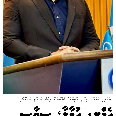
އެމްޓީޑީ އުވާލާ، ސިޔާސީ ޕާޓީތަކުގެ ދަފްތަރުން މިއަދު އެ ޕާޓީ އުނިކޮށްފި
އެމްޓީޑީ އުވާލާ، ސިޔާސީ