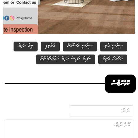
ސިޔާސީ ޕާޓީ
ސިޔާސީ މަޝްވަރާ
އެމްޓީޑީ
ޓީމް އަދީބު
އަހުމަދު އަދީބު
ނައިބު ރައީސް އަދީބު ހައްޔަރުކުރުން
ކޮމެންޓްސް