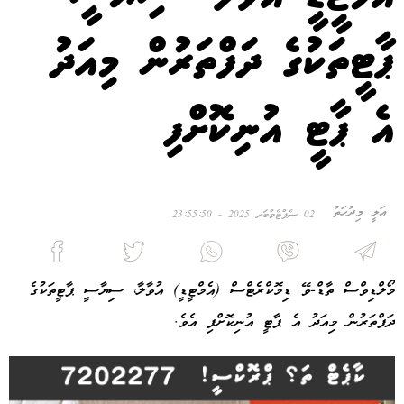
ޕާޓީތަކުގެ ދަފްތަރުން މިއަދު
އެ ޕާޓީ އުނިކޮށްފި
އަލީ މިދުހަތު
02 ސެޕްޓެމްބަރ 2025 - 23:55:50
މޯލްޑިވްސް ތާޑް-ވޭ ޑިމޮކްރެޓްސް (އެމްޓީޑީ) އުވާލާ، ސިޔާސީ ޕާޓީތަކުގެ
ދަފްތަރުން މިއަދު އެ ޕާޓީ އުނިކޮށްފި އެވެ.