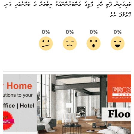
ބައިވެރިން ޕާޓީ އާއި ޕާޓީގެ މެންބަރުންނާއެކު ތިބުމަށް އެ ބަޔާނުގައި ވަނީ
ގޮވާލާފަ އެވެ.
0%
0%
0%
0%