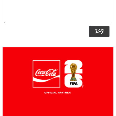
ފޮނުވާ