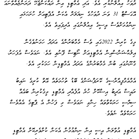
ދުވަހު އިއުލާނުކުރި އެވެ. އަދި އެމްޓީޑީ އިން ދައްކަންޖެހޭ ދަރަންޏެއްވާނަމަ
އޮގަސްޓް 31 ވަނަ ދުވަހުގެ ނިޔަލަށް އެކަން އެޕާޓީއަށް ހުށަހަޅައި
ނިންމުމަށްވެސް އީސީގެ އިއުލާނުގައި އެދިފައިވެ އެވެ.
މީގެ ކުރިން 2022ގައި ވެސް މެމްބަރުންގެ އަދަދު ހަމަނުވެގެން
އިލެކްޝަންސްއިން އެމްޓީޑީއަށް ނޯޓިސް ފޮނުވި އެވެ. ނަމަވެސް އެފަހަރު،
ގާނޫނުގައި ބުނާ މެމްބަރުންގެ އަދަދު އެމްޓީޑީން ހަމަކުރި އެވެ.
އެމްއެމްޕީއާރްސީގެ ކޮރަޕްޝަންގެ ބޮޑު ތުހުމަތެއް އޮތް ކުރީގެ ނައިބު
ރައީސް އަދީބު އިސްކޮށް ހުރެ އުފެއްދި އެމްޓީޑީ މީގެކުރިން ބައެއް
ސިޔާސީ ހަރަކާތްތައް ހިންގި ނަމަވެސް، މި ފަހުން އެ ޕާޓީގެ އެއްވެސް
ހަރަކާތެއް ނެތެވެ.
އެމްޓީޑީ އުވާލަން އީސީ އިން ނިންމުމުން އެކަން ކުށްވެރިކޮށް އެމްޓީޑީ