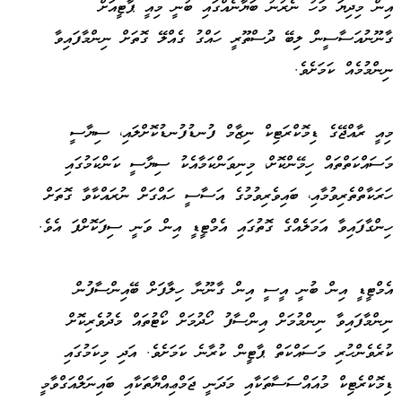
އިން މިދިޔަ މަހު ނެރުނު ބަޔާނެއްގައި ބުނީ މިއީ ޕާޓީއަށް
ގާނޫނުއަސާސީން ލިބޭ ދުސްތޫރީ ހައްގު ގެއްލޭ ގޮތަށް ނިންމާފައިވާ
ނިންމުމެއް ކަމަށެވެ.
މިއީ ރާއްޖޭގެ ޑިމޮކްރަޓިކް ނިޒާމް ފުނޑުފުނޑުކޮށްލައި، ސިޔާސީ
މަސައްކަތްތައް ހިމޭންކޮށް، މިނިވަންކަމާއެކު ސިޔާސީ ކަންކަމުގައި
ހަރަކާތްތެރިވުމާއި، ބައިވެރިވުމުގެ އަސާސީ ހައްގަށް ނުރައްކާވާ ގޮތަށް
ހިންގާފައިވާ އަމަލެއްގެ ގޮތުގައި އެމްޓީޑީ އިން ވަނީ ސިފަކޮށްފަ އެވެ.
އެމްޓީޑީ އިން ބުނީ އީސީ އިން ގާނޫނާ ހިލާފަށް ބޭއިންސާފުން
ނިންމާފައިވާ ނިންމުމަށް އިންސާފު ހޯދުމަށް ކޯޓުތައް މެދުވެރިކޮށް
ކުރެވެންހުރި މަސައްކަތް ޕާޓީން ކުރާނެ ކަމަށެވެ. އަދި މިކަމުގައި
ޑިމޮކްރެޓިކް މުއައްސަސާތަކާއި މަދަނީ ޖަމްޢިއްޔާތަކާއި ބައިނަލްއަގްވާމީ