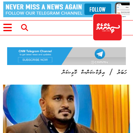
/
ހަބަރު
އިލެކްޝަންސް ކޮމިޝަން