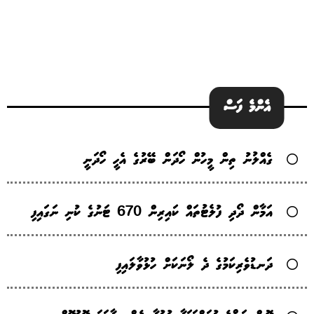
އެންމެ ފަސް
ގެއްލުނު ތިން މީހުން ހޯދަން ބޭރުގެ އެހީ ހޯދަނީ
އަމާން ދޯދި ފުލެޓުތައް ކައިރިން 670 ޓަނުގެ ކުނި ނަގައިފި
ދަނޑުވެރިކަމުގެ ދެ ލޯނަކަށް ހުޅުވާލައިފި