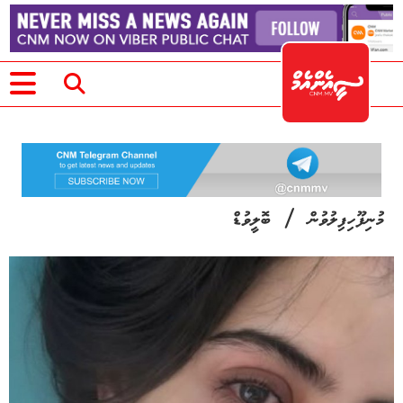
/
މުނިފޫހިފިލުވުން
ބޮލީވުޑް