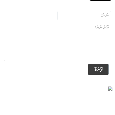
ފޮނުވާ