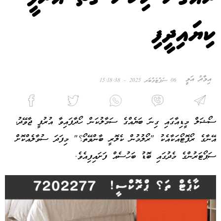
ކިޔައިދީފި
އިމާދު އަލީ
06 ސެޕްޓެމްބަރ 2025 - 15:18:38
ސޯޝަލް މީޑިއާގައި ގިނަ ބަޔެއްގެ ސަމާލުކަން ހޯދާފައިވާ އުރުފީ ޖާވޭދު،
އޭނާގެ ރޯފޮޓޯއަކާއެކު "ރޯލުމުން ކެލޮރީ ބާންވޭތޯ؟" މިފަދަ ސުވާލެއްކޮށް
ސަޕޯޓަރުންގެ މެދުގައި ބޮޑު ބަހުސެއް ފަށައިފިއެވެ.