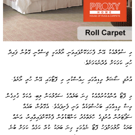
މި ސުވާލާއެކު އޭނާ ފާހަގަކޮށްފައިވަނީ ރޯލުމަކީ ޖިސްމާނީ ގޮތުން ފައިދާ
ހުރި ކަމަކަށް ވެދާނެކަމަށެވެ.
Advertisement
އުރުފީ ސޯޝަލް މީޑިއާގައި ހިއްސާކުރި މި ފޮޓޯގައި އޭނާ ހުރީ ރޯށެވެ.
މި ފޮޓޯ އާންމުކުރުމާއެކު ގިނަ ބަޔެއްގެ ސަމާލުކަން ލިބި، އެކަމާ ގުޅިގެން
މީސް މީޑިއާގައި ބަހުސްތަކެއް ވަނީ ފެށިފައެވެ. އެގޮތުން، ބައެއް
ސަޕޯޓަރުން އުރުފީގެ ހާލަތާމެދު ކަންބޮޑުވުން ފާޅުކޮށްފައިވާއިރު، އަނެއް
ބަޔަކު ރޯލުމަށްފަހު ފޮޓޯ ނެގުމަކީ ގިނަ ބަޔަކު ކުރާ ކަމެއް ކަމަށް ބުނެ