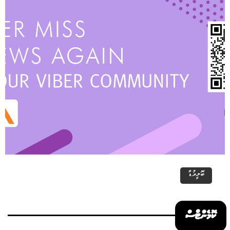
ބޮލީވުޑް
ކޮމެންޓްސް