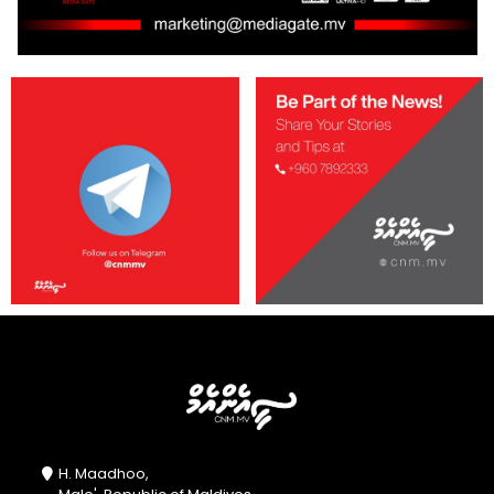
H. Maadhoo,