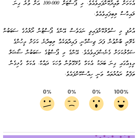
އެކަމަށް ތާއީދުކޮށްފައިވެއެވެ. މި ޕޯސްޓަށް 100,000 އަށް ވުރެ ގިނަ
ލައިކްސް ލިބިފައިވެއެވެ.
އުރުފީ މި ސުވާލުކޮށްފައިވީ ނަމަވެސް، އޭނާގެ ޕޯސްޓުން ރޯލުމުގެ ސަބަބުން
ކެލޮރީ ބާންވުން ފަދަ ޖިސްމާނީ ފައިދާތަކެއް ލިބިދާނެ ކަމަށް މީހުންގެ
ސަމާލުކަމަށް ގެނެސްފައިވެއެވެ. އޭނާގެ މި ޕޯސްޓުގެ ސަބަބުން ސޯޝަލް
މީޑިއާގައި ގިނަ ބަޔަކު އެކަމާ ގުޅޭގޮތުން ވާހަކަ ދައްކާ، އެކަމާ ގުޅިގެން
ތަފާތު ރައުޔުތައް ވަނީ ހިއްސާކޮށްފައެވެ.
0%
0%
0%
100%