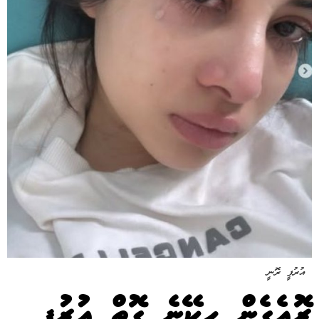
އުރުފީ ރޮނީ
ރޮއެގެން ހިކޭނެ ގޮތް އުރުފީ