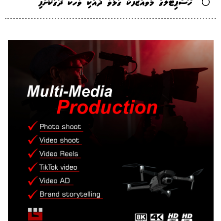
ހޮސްޕިޓަލްގެ މުވައްޒަފަކާ ގުޅުވާ ދެއްކި ވާހަކަ ދޮގުކޮށްފި