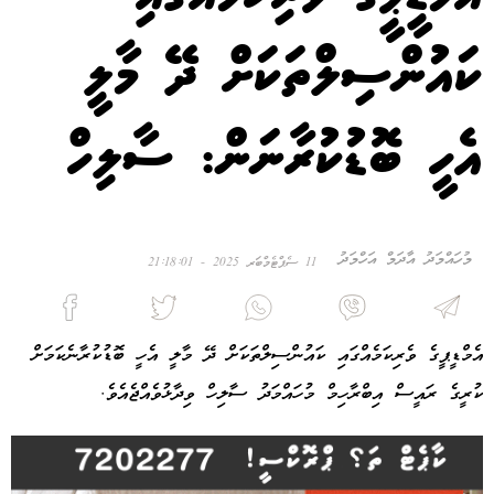
ކައުންސިލްތަކަށް ދޭ މާލީ
އެހީ ބޮޑުކުރާނަން: ސާލިހް
މުހައްމަދު އާދަމް އަހްމަދު
11 ސެޕްޓެމްބަރ 2025 - 21:18:01
އެމްޑީޕީގެ ވެރިކަމެއްގައި ކައުންސިލްތަކަށް ދޭ މާލީ އެހީ ބޮޑުކުރާނެކަމަށް
ކުރީގެ ރައީސް އިބްރާހިމް މުހައްމަދު ސާލިހް ވިދާޅުވެއްޖެއެވެ.