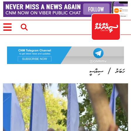
/
ހަބަރު
ސިޔާސީ