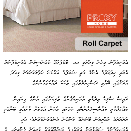
އެމަނިކުފާނު މިހެން ވިދާޅުވީ އއ. ބޮޑުފުޅަދޫ ކައުންސިލުން އެމަނިކުފާނަށް
އެރުވި ހިދުމަތުގެ އެންމެ މަތީ ޝަރަފުގެ އައްޑަނަ ހަވާލުކުރުމަށް މިއަދު
Advertisement
އެރަށުގައި ބޭއްވި ރަސްމިއްޔާތުގައި ވާހަކަ ދައްކަވަމުންނެވެ.
ރައީސް ސާލިހް ވިދާޅުވީ އެމަނިކުފާނުގެ ވެރިކަމުގައި އެންމެ ގިނައިން
ބައްދަލުކުރީ ކައުންސިލަރުންނާއި ކަމަށައި އެކަން އެގޮތަށް ކުރެއްވި ބޭނުމަކީ
ރަށްރަށުގެ ރައްޔިތުން ބޭނުންވާ ކަންކަން ދެނެގަތުންކަމަށެވެ. އަދި
އެމަނިކުފާނުގެ ސަރުކާރުން ތަރައްގީގެ މަޝްރޫއުތައް ކުރިއަށް ގެންދިޔައީ އެ