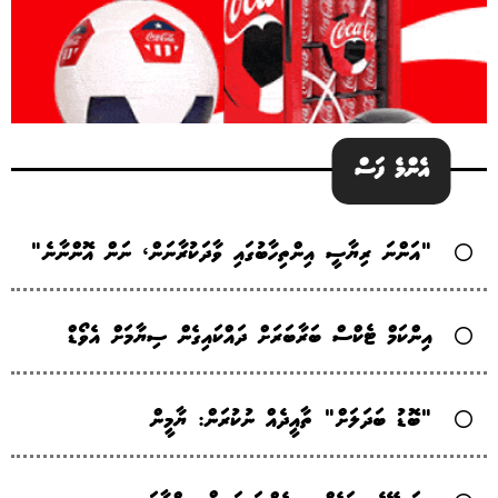
އެންމެ ފަސް
"އަންނަ ރިޔާސީ އިންތިހާބުގައި ވާދަކުރާނަން، ނަން އޮންނާނެ"
އިންކަމް ޓެކްސް ބަރާބަރަށް ދައްކައިގެން ސިޔާމަށް އެވޯޑް
"ބޮޑު ބަދަލަށް" ތާއީދެއް ނުކުރަން: ޔާމީން