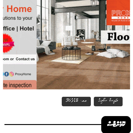
ރައީސް ސޯލިހު
އއ. ބޮޑުފުޅަދޫ
ކޮމެންޓްސް