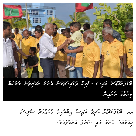
ބޮޑުފުޅަދޫއަށް ރައީސް ސާލިހް ވަޑައިގަތުމުން އެރަށު ރައްޔިތުން މަރުހަބާ
ކިޔުމުގެ ތެރެއިން
އއ. ބޮޑުފުޅަދޫން ކުރީގެ ރައީސް އިބްރާހިމް މުހައްމަދު ސާލިހަށް،
ހިދުމަތުގެ އެންމެ މަތީ ޝަރަފު އަރުވާފައެވެ.