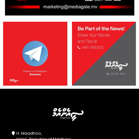
H. Maadhoo,