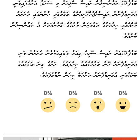
ބޮޑުފުޅަދޫ ކައުންސިލުން ރައީސް ސާލިހަށް މި ޝަރަފު އަރުވާފައިވަނީ
އެމަނިކުފާނުން ރައީސުލްޖުމްހޫރިއްޔާގެ މަގާމުގައި ހުންނަވައި އެރަށަށް
ކޮށްދެއްވި ހިދުމަތުގެ އަގުވަޒަން ކުރުމުގެ ގޮތުންކަމަށް އެ ކައުންސިލުން
ބުނެއެވެ.
ބޮޑުފުަޅަދޫއަށް ރައީސް ސާލިހް މިއަދު ވަޑައިގަތުމުން އެރަށުން ވަނީ
އެމަނިކުފާނަށް ހޫނު މަރުހާބާއެއް ކިޔާފައެވެ. ރަށުގެ ގިނަ އަދަދެއްގެ
ބަޔަކުވަނީ އެމަނިކުފާނަށް މަރުހަބާ ކިޔަން ނުކުމެފައެވެ.
0%
0%
0%
0%