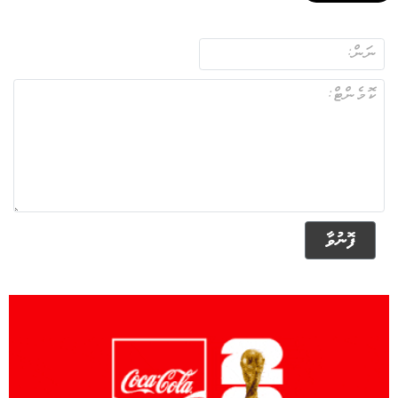
ފޮނުވާ