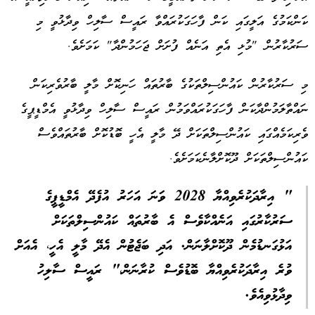
ކަންކަމުގެ އަލީގައި ކަން ފާހަގަކުރައްވާ ރައީސް ސާލިހް ވިދާޅުވީ މި
ސަރުކާރުން "މުޅި އެތި އަނެއް ފުށަށް ޖަހަމުންދާ" ކަމަށެވެ.
މި ސަރުކާރުން ކައުންސިލްތަކުގެ ބާރުތައް ހަނިކޮށް މާލީ ބާރުވެރިކަން
ނައްތާލަމުންދާކަން ފާހަގަކުރައްވަމުން ރައީސް ސާލިހް ވިދާޅުވީ އެމްޑީޕީގެ
ވެރިކަމެއްގައި ކައުންސިލްތަކަށް ދޭ މާލީ އެހީ ބޮޑުކޮށް ބާރުތައްވެސް
ކައުންސިލްތަކަށް ދޫކޮށްލާނެކަމަށެވެ.
" އިރާދަކުރެވިއްޔާ 2028 ވަނަ އަހަރު އުފެދޭ އެމްޑީޕީގެ
ސަރުކާރުގައި އަނެއްކާވެސް އެ ބާރުތައް ކައުންސިލްތަކަށް
އަޅުގަނޑުމެން ދޫކޮށްލާނަން. އަދި ބަޖެޓުން އެދޭ މާލީ އެހީ، އެއަށް
ވުރެ އިރާދަކުރެވިއްޔާ ބޮޑުވެސް ކުރާނަން،" ރައީސް ސާލިހު
ވިދާޅުވިއެވެ.