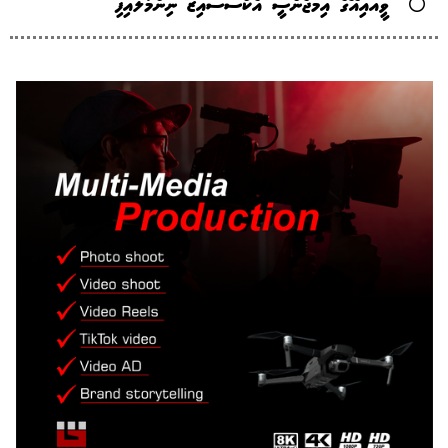
ވީއައިއޭގެ އިމަޖެންސީ އެކްސަސައިޒް ނިންމާލައިފި