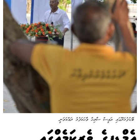
ބޮޑުފުޅަދޫގައި ރައީސް ސާލިހް ވާހަކަފުޅު ދައްކަވަނީ
އެމްޑީޕީގެ ވެރިކަމެއްގައި