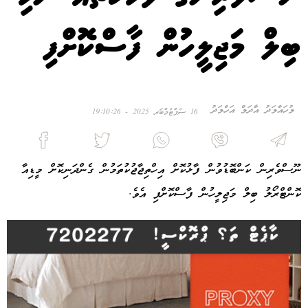
ބިލް މަޖިލީހުން ފާސްކޮށްފި
މުހައްމަދު އާދަމް އަހްމަދު
16 ސެޕްޓެމްބަރ 2025 - 19:10:26
ނޫސްވެރިން ކަންބޮޑުވުން ފާޅުކޮށް އިހްތިޖާޖުކުތަމުން ގެންދަނިކޮށް މީޑިއާ
ކޮންޓްރޯލު ބިލް މަޖިލީހުން ފާސްކޮށްފި އެވެ.