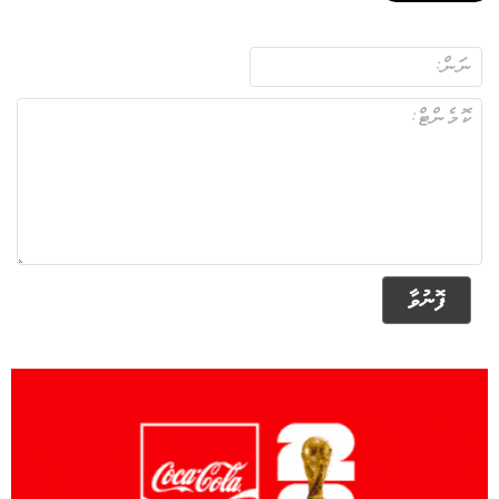
ފޮނުވާ