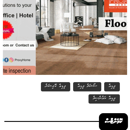
މީޑިއާ
ސޯޝަލް މީޑިއާ
މީޑިއާ ކޮމިޝަން
މީޑިއާ ކައުންސިލް
ކޮމެންޓްސް