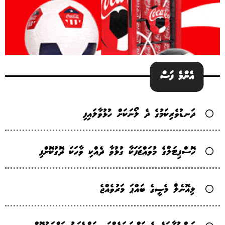
އެންމެ ފަސް
ދަނޑުވެރިކަމުގެ ދެ ލޯނަކަށް ހުޅުވާލައިފި
ހޮސްޕިޓަލްގެ މުވައްޒަފަކާ ގުޅުވާ ދެއްކި ވާހަކަ ދޮގުކޮށްފި
ލިއޮނެލް މެސީގެ ބައްޕަ މަރުވެއްޖެ