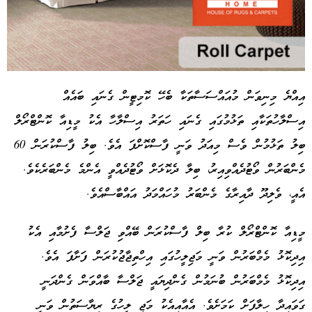
އިއްޔެ މިނިވަން މުއައްސަސާތަކާ ބެހޭ ކޮމިޓީން ގެނައި ބައެއް
އިސްލާހުތަކާއި ތަޅުމުގައި ގެނައި ހަތަރު އިސްލާހާ އެކު މީޑިއާ ކޮންޓްރޯލް
Advertisement
ބިލު ތަޅުމުން ވެސް މިއަދު ވަނީ ފާސްކޮށްފަ އެވެ. ބިލު ފާސްކުރަން 60
މެންބަރުން ވޯޓުދެއްވިއިރު، ބިލާ ދެކޮޅަށް ވޯޓުދެއްވީ އެންމެ މެންބަރެކެވެ.
އެއީ، ވެލިދޫ ދާއިރާގެ މެންބަރު މުހައްމަދު އައްބާސްއެވެ.
މީޑިއާ ކޮންޓްރޯލް ކުރާ ބިލް ފާސްކުރަން ބޭއްވި ޖަލްސާ ފެށުމާއި އެކު
އިދިކޮޅު މެމްބަރުން ވަނީ މަޖިލީހުގައި އިހްތިޖާޖުކުރަން ފަށާފަ އެވެ.
އިދިކޮޅު މެމްބަރުން ބުނަމުން ގެންދިޔައީ ޖަލްސާ ބާއްވަން ގެންދަނީ
ގަވައިދާ ހިލާފަށް ކަމަށެވެ. އެއާއިއެކު މަޖި ލީހުގެ ރިޔާސަތުން ވަނީ