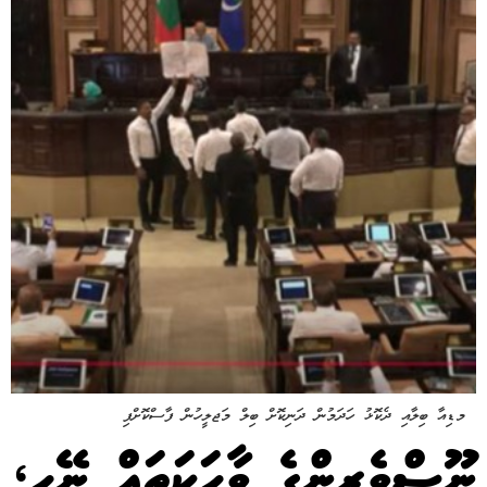
މޑިއާ ބިލާއި ދެކޮޅު ހަދަމުން ދަނިކޮށް ބިލް މަޖލީހުން ފާސްކޮށްފި
ނޫސްވެރިންގެ ވާހަކަތައް ނޭހި،