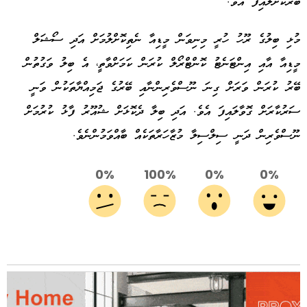
ބޭރުކޮށްލައިފަ އެވެ.
މުޅި ބިލުގެ ރޫހު ހުރީ މިނިވަން މީޑިއާ ނެތިކޮށްލުމަށް އަދި ސޯޝަލް
މީޑިއާ އާއި އިންޓަނެޓު ކޮންޓްރޯލް ކުރަން ކަމަށްވާތީ، އެ ބިލު ވަގުތުން
ބޭރު ކުރަން ވަރަށް ގިނަ ނޫސްވެރިންނާއި ބޭރުގެ ޖަމިއްޔާތަކުން ވަނީ
ސަރުކާރަށް ގޮވާލައިފަ އެވެ. އަދި ބިލާ ދެކޮޅަށް ޝުއޫރު ފާޅު ކުރުމަށް
ނޫސްވެރިން ދަނީ ސިލްސިލާ މުޒާހަރާތަކެއް ބާއްވަމުންނެވެ.
0%
100%
0%
0%