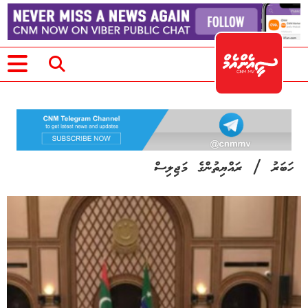
/
ހަބަރު
ރައްޔިތުންގެ މަޖިލިސް