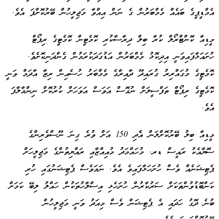
އެމްޑީޕީގެ ބައެއް މެމްބަރުން ގެ ނަން އިއްވާ މަޖިލީހުން ބޭރުކޮށްފަ އެވެ.
މީޑިއާ ކޮންޓްރޯލް ކުރާ ބިލް ދިރާސާކުރި ކޮމެޓީން ކޮމެޓީގެ ރިޕޯޓް
ހުށައަޅާފައިވަނީ އިދިކޮޅު މެމްބަރުން އަޑުގަދަކުރަމުން ގެންދަނިކޮށެވެ.
ކޮމެޓީގެ މުގައްރިރު ގުރައިދޫ ދާއިރާގެ މެމްބަރު ހުސެއިން ރިޒާ އާދަމް ވަނީ
ކޮމެޓީގެ ރިޕޯޓް ތަފްސީލަށް ނުގޮސް އަވަސް އަވަހަށް ކުރުކޮށް ނިންމާލާފަ
އެވެ.
މީޑިއާ ބިލު ބޭރުކޮށްލަން އެެދި 150 އަށް ވުރެ ގިނަ ނޫސްވެރިންގެ
ސޮޔާއެކު ރައީސް ޑރ. މުހައްމަދު މުއިއްޒާއި ރައްޔިތުންގެ މަޖިލީހަށް
ޕެޓިޝަނެއް ވެސް ހުށަހަޅާފައިވެ އެވެ. ނަމަވެސް ޕެޓިޝަނުގައި ހުރި
ކަންބޮޑުވުންތަކަށް ސަރުކާރުން ހުށަހެޅި އިސްލާހުތަކުން ހައްލު ލިބޭ ކަމަށް
ބުނެ ދޮގު ހަދައި އެ ޕެޓިޝަން ވެސް މިއަދު ވަނީ މަޖިލީހުން