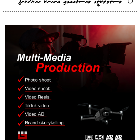
މަސްތުވާތަކެތީގެ މައްސަލައެއްގައި އަންހެނަކު ހައްޔަރުކޮށްފި