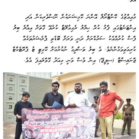
އެވެ.
މުއިއްޒުގެ ކޮންޓްރޯލް އޮންނަ ކޮމިޝަނަކުން ނޫސްވެރިކަން އަދި
އިންޓަނެޓުގައި ފާޅު ކުރާ ހިޔާލު ރެގިއުލޭޓް ކުރެވޭ ގޮތަށް އިއްޔެ ބިލު
ފާސް ކުރުމާއެކު ސަރުކާރަށް ދަނީ ވަރަށް ބޮޑެތި ޕްރެޝަރުތަކެއް
ކުރިމަތިވަމުންނެވެ. އެ ބިލު ތަސްދީގު ނުކުރުމަށް ކޮމިޓީ ޓު ޕްރޮޓެކްޓް
ޖާނަލިސްޓް (ސީޕީޖޭ) އިން ވެސް ވަނީ މިއަދު ގޮވާލައިފަ އެވެ.