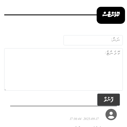
ކޮމެންޓްސް
ފޮނުވާ
މުހައްމަދް ނަސީދް
2025-09-17 17:36:44