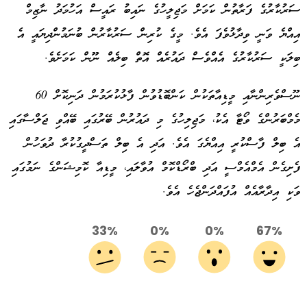
ސަރުކާރުގެ ފަރާތުން ކަމަށް މަޖިލީހުގެ ނައިބު ރައީސް އަހުމަދު ނާޒިމް
އިއްޔެ ވަނީ ވިދާޅުވެފަ އެވެ. މީގެ ކުރިން ސަރުކާރުން ބުނަމުންދިޔައީ އެ
ބިލަކީ ސަރުކާރުގެ އެއްވެސް ދައުރެއް އޮތް ބިލެއް ނޫން ކަމަށެވެ.
ނޫސްވެރިންނާއި މީޑިއާތަކުން ކަންބޮޑުވުން ފާޅުކުރަމުން ދަނިކޮށް 60
މެމްބަރުންގެ ވޯޓާ އެކު، މަޖިލިހުގެ މި ދައުރުން ބޭރުގައި ބޭއްވި ޖަލްސާގައި
އެ ބިލް ފާސްކުރީ އިއްޔެގަ އެވެ. އަދި އެ ބިލް ތަސްދީގުކުރާ ދުވަހުން
ފެށިގެން އެމްއެމްސީ އަދި ބްރޯޑްކޮމް އުވާލައި، މީޑިއާ ކޮމިޝަންގެ ނަމުގައި
ވަކި އިދާރާއެއް އުފައްދަންޖެހެ އެވެ.
33%
0%
0%
67%