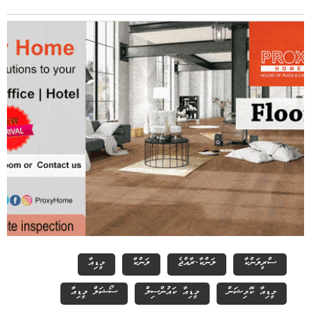
ސްރީލަންކާ
ލަންކާ-ރާއްޖެ
ލަންކާ
މީޑިއާ
މީޑިއާ ކޮމިޝަން
މީޑިއާ ކައުންސިލް
ސޯޝަލް މީޑިއާ