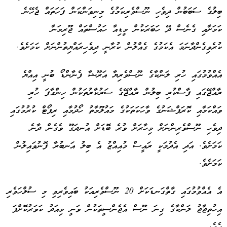
ބިލުގެ ސަބަބުން ދިވެހި ނޫސްވެރިކަމުގެ މިނިވަންކަން ފަހަތައް ޖެހޭނެ
ކަމަށާއި ގެނެސް ދޭ ހަބަރަކުން މީޑިއާ ހައުސްތައް ޖޫރިމަނާ
ކުރެވިގެންދާނަމަ އެކަމުގެ ގެއްލުން ކުރާނީ ދިވެހިރައްޔިތުންނަށް ކަމަށެވެ.
އެއްވުމުގައި ހުރި ލަންކާގެ ނޫސްވެރިޔާ އަރޫޝާ ފެނާންޑޯ ބުނީ އިއްޔެ
ރާއްޖޭގައި ފާސްކުރި ބިލުން ރާއްޖޭގެ ސަރުކާރުތަކުން ހިންގާފަ ހުރި
ވައްކަމާއި ކޮރަޕްޝަނުގެ ވާހަކަތަކުގެ މައުލޫމާތު ހޯދުމާއި ރިޕޯޓް ކުރުމުގައި
ދިވެހި ނޫސްވެރިންނަށް މިހާރަށް ވުރެ ބޮޑަށް އުނދަގޫ ވެގެން ދާނެ
ކަމަށެވެ. އަދި އެދުމަކީ ރައީސް މުއިއްޒު އެ ބިލު އަނބުރާ ފޮނުވައިލުން
ކަމަށެވެ.
އެ އެއްވުމުގައި ގާތްގަނޑަކަށް 20 ނޫސްވެރިއަކު ބައިވެރިވި މި ސުލްހަވެރި
އިހުތިޖާޖު ލަންކާގެ ގިނަ ނޫސް އެޖެންސީތަކުން ވަނީ މިއަދު ކަވަރުކޮށްފަ