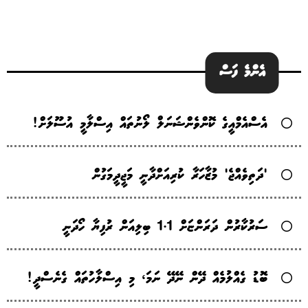
އެންމެ ފަސް
އެސްއެމްއީގެ ކޮންވެންޝަނަލް ލޯނުތައް އިސްލާމީ އުސޫލަށް!
'ދަތިވެއްޖެ' މުޒާހަރާ ކުރިއަށްދާނީ މަޖީދީމަގުން
ސަރުކާރުން ދަރަންޏަށް 1.1 ބިލިއަން ރުފިޔާ ހޯދަނީ
ބޮޑު ގެއްލުމެއް ދޭން ނޭދޭ ނަމަ، މި އިސްލާހުތައް ގެނެސްދީ!