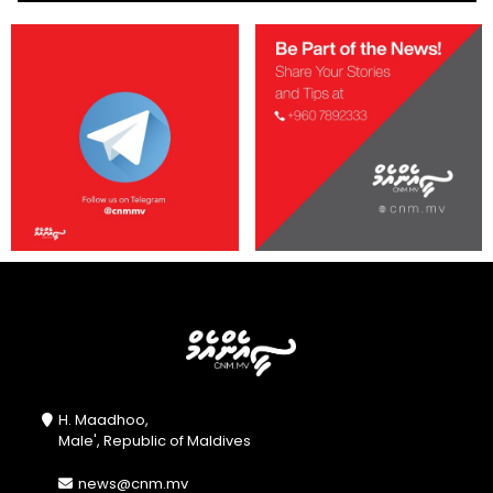
H. Maadhoo,
Male', Republic of Maldives
news@cnm.mv