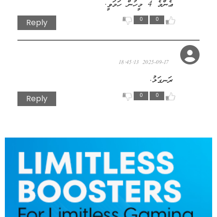
ޢެންމެ 4 މީހުން ހަމަވީ.
0
0
Reply
މަހައްތިޔާ
2025-09-17 18:45:13
ރަނގަޅު.
0
0
Reply