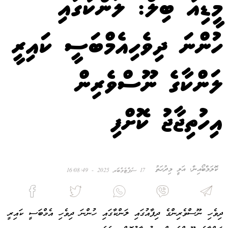
މީޑިއާ ބިލް: ލަންކާގައި
ހުންނަ ދިވެހިއެމްބަސީ ކައިރީ
ލަންކާގެ ނޫސްވެރިން
އިހުތިޖާޖު ކޮށްފި
ކޮލަމްބޯއިން, އަލީ މިދުހަތު
17 ސެޕްޓެމްބަރ 2025 - 16:08:49
ދިވެހި ނޫސްވެރިންގެ ދިފާއުގައި ލަންކާގައި ހުންނަ ދިވެހި އެމްބަސީ ކައިރީ