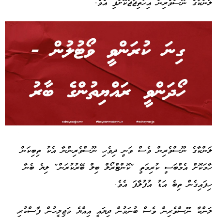
ލަންކާގެ ނޫސްވެރިން އިހުތިޖާޖުކޮށްފި އެވެ.
Advertisement
ލަންކާގެ ނޫސްވެރިން ވެސް ވަނީ ދިވެހި ނޫސްވެރިންނާ އެކު ތިބިކަން
ހާމަކޮށް އެމްބަސީ ކުރިމަތީ "ކޮންޓްރޯލް ބިލް ބޭރުކުރަން" ލިޔެ ބެނާ
ހިފައިގެން ތިބެ އަޑު އުފުލާފަ އެވެ.
ލަންކާ ނޫސްވެރިން ވެސް ބުނަމުން ދިޔައީ އިއްޔެ މަޖިލީހުން ފާސްކުރި