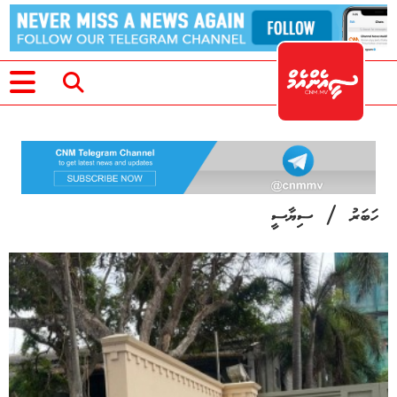
/
ހަބަރު
ސިޔާސީ