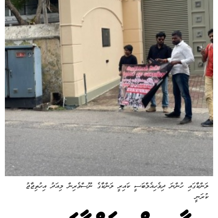
ލަންކާގައި ހުންނަ ދިވެހިއެމްބަސީ ކައިރީ ލަންކާގެ ނޫސްވެރިން މިއަދު އިހުތިޖާޖު
ކުރަނީ