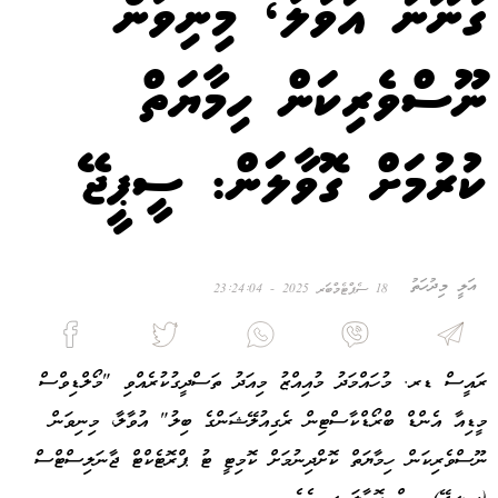
ގާނޫނު އުވާލާ، މިނިވަން
ނޫސްވެރިކަން ހިމާޔަތް
ކުރުމަށް ގޮވާލަން: ސީޕީޖޭ
އަލީ މިދުހަތު
18 ސެޕްޓެމްބަރ 2025 - 23:24:04
ރައީސް ޑރ. މުހައްމަދު މުއިއްޒު މިއަދު ތަސްދީގުކުރެއްވި "މޯލްޑިވްސް
މީޑިއާ އެންޑް ބްރޯޑްކާސްޓިން ރެގިއުލޭޝަންގެ ބިލު" އުވާލާ، މިނިވަން
ނޫސްވެރިކަން ހިމާޔަތް ކޮށްދިނުމަށް ކޮމިޓީ ޓު ޕްރޮޓެކްޓް ޖާނަލިސްޓްސް