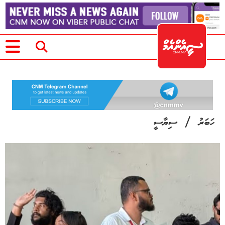
/
ހަބަރު
ސިޔާސީ