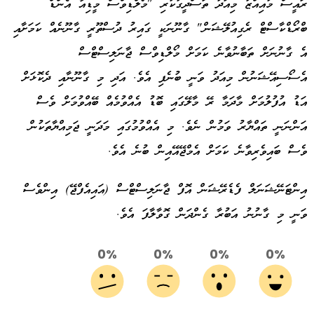
ރައީސް މުއިއްޒު މިއަދު ތަސްދީގުކުރި "މޯލްޑިވްސް މީޑިއާ އެންޑް
ބްރޯޑްކާސްޓް ރެގިއުލޭޝަން" ގާނޫނަކީ ގައިރު ދުސްތޫރީ ގާނޫނެއް ކަމަށާއި
އެ ގާނުނަށް ތަބާނުވާނެ ކަމަށް މޯލްޑިވްސް ޖާނަލިސްޓްސް
އެސޯސިއޭޝަނުން މިއަދު ވަނީ ބުނެފި އެވެ. އަދި މި ގާނޫނާއި ދެކޮޅަށް
އަޑު އުފުލުމަށް މާދަމާ ރޭ މާލޭގައި ބޮޑު އެއްވުމެއް ބޭއްވުމަށް ވެސް
އަންނަނީ ތައްޔާރު ވަމުން ނެވެ. މި އެއްވުމުގައި މަދަނީ ޖަމިއްޔާތަކުން
ވެސް ބައިވެރިވާނެ ކަމަށް އެމްޖޭއޭއިން ބުނެ އެވެ.
އިންޓަނޭޝަނަލް ފެޑެރޭޝަން އޮފް ޖާނަލިސްޓްސް (އައިއެފްޖޭ) އިންވެސް
ވަނީ މި ގާނުނު އަބުރާ ގެންދަން ގޮވާލާފަ އެވެ.
0%
0%
0%
0%