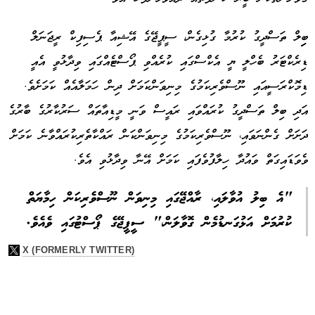
ބިިލް ތަސްދީގު ކުރުމާ ގުޅިގެން، ސީޕީޖޭގެ އޭޝިއާ ޕެސިފިކް ރީޖަނަލް
ޑިރެކްޓަރު ބެހްލީ ޔީ އެކްސްގައި ކުރެއްވި ޕޯސްޓެއްގައި ވިދާޅުވީ އެއީ
ޑިމޮކްރަސީއައި ނޫސްވެރިކަމުގެ މިނިވަންކަމަށް ދިން ހަމަލާއެއް ކަމަށެވެ.
އަދި ބިލް ތަސްދީގު ކުރައްވައި ރައީސް ވަނީ މީޑިއާތައް ސަރުކާރުގެ ބާރުގެ
ދަށަށް ގެންނަވައި، ނޫސްވެރިކަމުގެ މިނިވަންކަން ރައްކާތެރިކުރައްވާނެ ކަމަށް
ވެވަޑައިގަތް ވައުދާ ހިލާފުވެފައި ކަމަށް އޭނާ ވިދާޅުވި އެވެ.
"އެ ބިލު އުވާލައި، ރާއްޖޭގައި މިނިވަން ނޫސްވެރިކަން ހިމާޔަތް
ކުރުމަށް އަޅުގަނޑުމެން ގޮވާލަން،" ސީޕީޖޭގެ ޕޯސްޓުގައި ވެއެވެ.