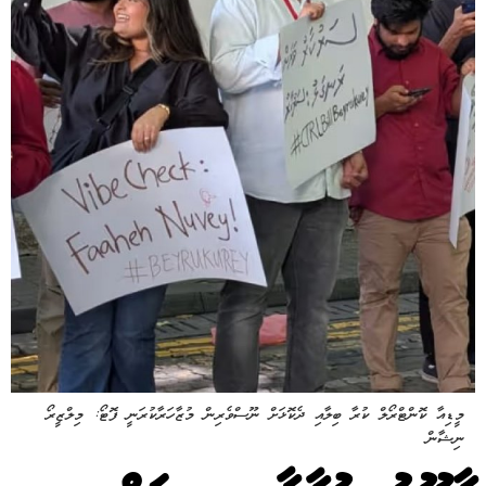
މީޑިއާ ކޮންޓްރޯލް ކުރާ ބިލާއި ދެކޮޅަށް ނޫސްވެރިން މުޒާހަރާކުރަނީ ފޮޓޯ: މިލްޒީރޯ
ނިޝާން