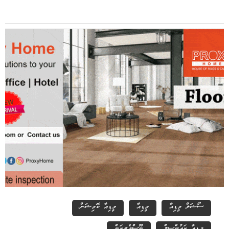
ސޯޝަލް މީޑިއާ
މީޑިއާ
މީޑިއާ ކޮމިޝަން
މީޑިއާ ކައުންސިލް
ނޫސްވެރިކަން