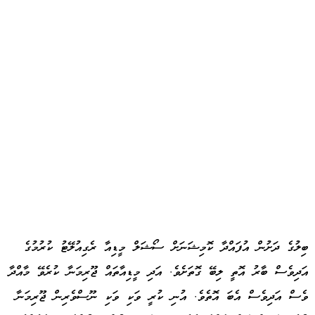
ބިލުގެ ދަށުން އުފައްދާ ކޮމިޝަނަށް ސޯޝަލް މީޑިއާ ރެގިއުލޭޓު ކުރުމުގެ
އަދިވެސް ބާރު އޮތީ ލިބޭ ގޮތަށެވެ. އަދި މީޑިއާތައް ޖޫރިމަނާ ކުރެވޭ މާއްދާ
ވެސް އަދިވެސް އެބަ އޮތެވެ. އުނި ކުރީ ވަކި ވަކި ނޫސްވެރިން ޖޫރިމަނާ