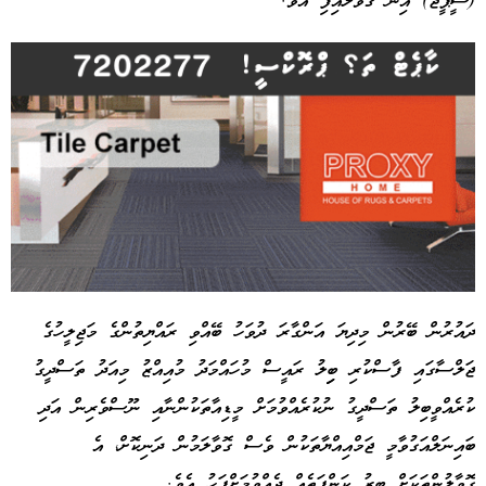
(ސީޕީޖޭ) އިން ގޮވާލައިފި އެވެ.
ދައުރުން ބޭރުން މިދިޔަ އަންގާރަ ދުވަހު ބޭއްވި ރައްޔިތުންގެ މަޖިލީހުގެ
ޖަލްސާގައި ފާސްކުރި ބިިލު ރައީސް މުހައްމަދު މުއިއްޒު މިއަދު ތަސްދީގު
Advertisement
ކުރެއްވީބިލު ތަސްދީގު ނުކުރެއްވުމަށް މީޑިއާތަކުންނާއި ނޫސްވެރިން އަދި
ބައިނަލްއަގުވާމީ ޖަމްއިއްޔާތަކުން ވެސް ގޮވާލަމުން ދަނިކޮށް، އެ
ގޮވާލުންތަކަށް ބީރު ކަންފަތެއް ދެއްވުމަށްފަހު އެވެ.