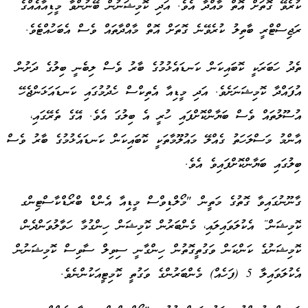
ކުރެވޭ ގޮތަށް އޮތް މާއްދާ އެވެ. އަދި ކޮމިޝަނުން ބޭނުންވާ މީޑިއާއެއްގެ
ރަޖިސްޓްރީ ބާތިލު ކުރެވޭނެ ގޮތަށް އޮތް މާއްދާތައް ވެސް އެބަހުއްޓެވެ.
ތެދު ހަބަރަކީ ކޮބައިކަން ކަނޑައެޅުމުގެ ބާރު ވެސް ލިބެނީ ބިލުގެ ދަށުން
އުފައްދާ ކޮމިޝަނަށެވެ. އަދި މީޑިއާ އެތިކްސް ހެދުމުގައި ކަނޑައަޅަންޖެހޭ
އުސޫލުތައް ވެސް ބަޔާންކޮށްފައި ހުރީ އެ ބިލުގަ އެވެ. އޭގެ ތެރޭގައި،
އާންމު މަސްލަހަތު ގެއްލޭ މައުލޫމާތަކީ ކޮބައިކަން ކަނޑައެޅުމުގެ ބާރު ވެސް
ބިލުގައި ބަޔާންކޮށްފައިވެ އެވެ.
ގާނޫނުގައިވާ ގޮތުގެ މަތީން "މޯލްޑިވްސް މީޑިއާ އެންޑް ބްރޯޑްކާސްޓިންގ
ކޮމިޝަން” އެކުލަވައިލައި، މެންބަރުން ކޮމިޝަން ހިންގުމާ ހަވާލުވަންދެން،
ކޮމިޝަނުގެ ކަންކަން ވަގުތީގޮތުން ހިންގާނީ ސިވިލް ސާވިސް ކޮމިޝަނުން
އެކުލަވައިލާ 5 (ފަހެއް) މެންބަރުންގެ ވަގުތީ ކޮމިޓީއަކުންނެވެ.