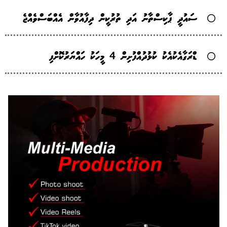
ސައުދީ ޕާކިސްތާނު އަދި ތުރުކީން ދިފާއުވާން އެއްބަސްވެއްޖެ
ޑްރަގާއެކުއެކު ކުޅުދުއްފުށިން 4 މީހަކު ހައްޔަރުކޮށްފި