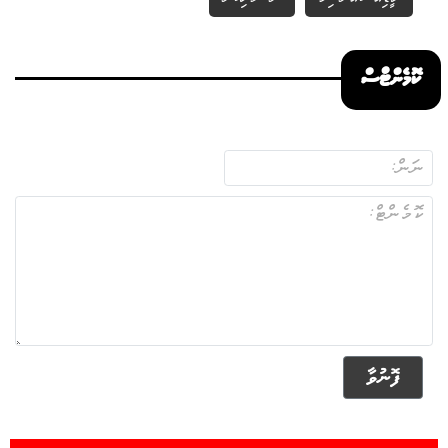
ކޮމެންޓްސް
ފޮނުވާ