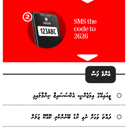
އެންމެ ފަސް
ވީއައިއޭގެ އިމަޖެންސީ އެކްސަސައިޒް ނިންމާލައިފި
ދައްތަ ވަގަށް ނެގި ކާޑު ބޭނުންކުރި ކޮއްކޮ ޖަލަށް