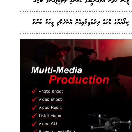
މީހުން ހޯދަން އެމްއެންޑީއެފް ޑޯރާނާއި މޯލްޑިވިއަންގެ ބޯޓެއް
ކިލޯއެެއްގެ ޑްރަގު ދިރުވައިލައިގެން އެތެރެކުރި މީހަކު ބަންދު