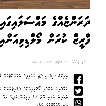
ދަރަންޏެއްގެ މައްސަލައިގައި 
ފްރީޒް ކުރަން މޯލްޑިވިއަންއި
އަލީ މިދުހަތު
02 އޮކްޓޯބަރ 2025 - 20:42:42
އިދިކޮޅު ސިޔާސީ ޕާޓީ އެމްޑީޕީގެ އެކައުންޓުތައް ފް
ތެރެއިން ނުލިބި އޮތް 3.6 މިލިއ
ވަނީ ހުކުމްކޮށްފަ އެވެ.