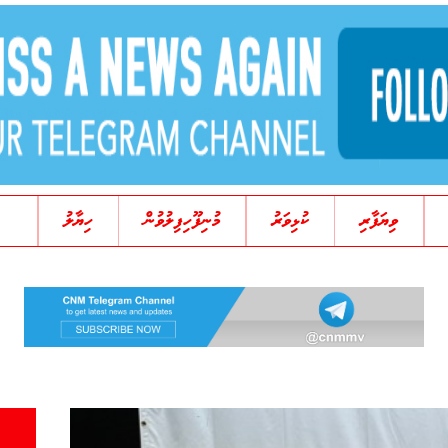
ވިޔަފާރި
ކުޅިވަރު
މުނިފޫހިފިލުވުން
ހިޔާލު