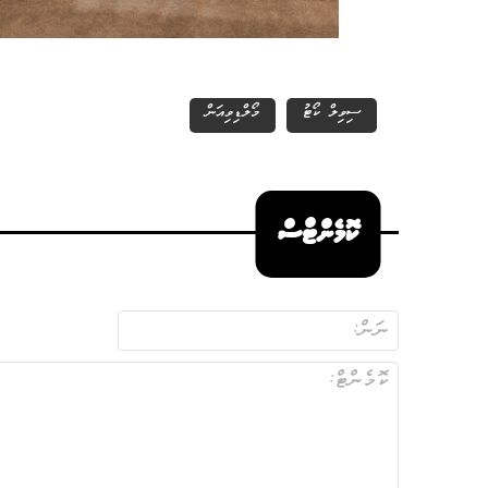
ސިވިލް ކޯޓު
މޯލްޑިވިއަން
ކޮމެންޓްސް