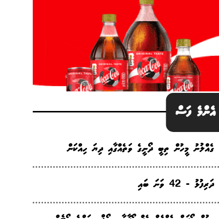
އެންމެ ފަސް
ގެއްލުނު މީހުން ތިބީ ދޯނީގެ ވަތެއްގާއި ދިޔަ ހިއްކަން
ދަރިފުޅު - 42 ވަނަ ބައި