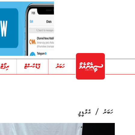
ހަބަރު
ޕޮޑްކާސްޓް
ރިޕޯޓް
/
ހަބަރު
އެމްޑީޕީ