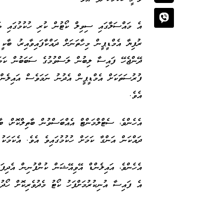
ދޭންޖެހޭ ފައިސާ ލިބުން ލަސްވުމުގެ ސަބަބުން ކަމަ
ފުރުސަތަކަށް އެމްޑީޕީން އެދުނު ނަމަވެސް އައިލެންޑ
އެވެ.
ދައްކަން އަންގާ ކަމަށް ހުކުމުގައިވެ އެވެ. އެކަމަކ
އެހެންވެ، އައިލެންޑް އޭވިއޭޝަން ކުންފުނިން އެދިފައ
އެ ފައިސާ އުނިކުރުމަށްފަހު ކޯޓު މެދުވެރިކޮށް ހޯދުމ