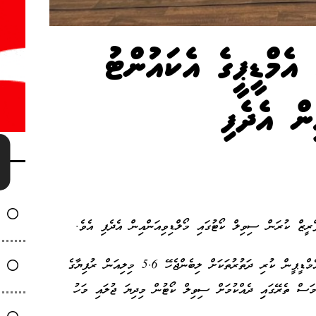
އެމްޑީޕީގެ އެކައުންޓު
ން އެދެފި
ރީޒް ކުރަން ސިވިލް ކޯޓުގައި މޯލްޑިވިއަންއިން އެދެފި އެވެ.
ކެމްޕެއިން ތެރޭގައި މޯލްޑިވިއަންގެ ފްލައިޓްތަކުން އެމްޑީޕީން ކުރި ދަތުރުތަކަށް ލިބެންޖެހޭ 5.6 މިލިއަން ރުފިޔާގެ
ަން ރުފިޔާ އެއް މަސް ތެރޭގައިި ދެއްކުމަށް ސިވިލް ކޯޓުން މިދިޔަ ޖުލައި މަހު