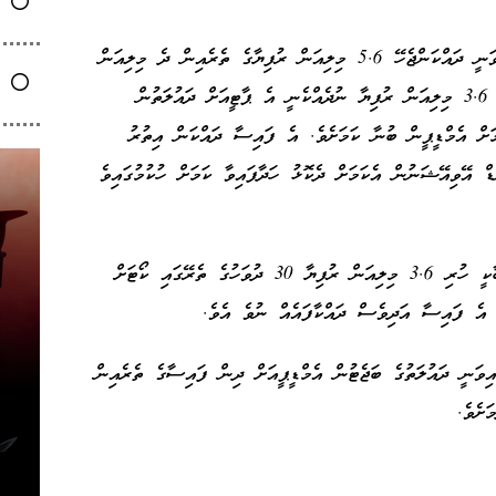
އެ މައްސަލާގައި ސިވިލް ކޯޓުން ކުރި ހުކުމުގައި ވަނީ ދައްކަންޖެހޭ 5.6 މިލިއަން ރުފިޔާގެ ތެރެއިން ދެ މިލިއަން
ރުފިޔާ އެމްޑީޕީން މިހާތަނަށް ދައްކާފައިވާއިރު، ބާކީ 3.6 މިލިއަން ރުފިޔާ ނުދެއްކެނީ އެ ޕާޓީއަށް ދައުލަތުން
ށް އެމްޑީޕީން ބުނާ ކަމަށެވެ. އެ ފައިސާ ދައްކަން އިތުރު
ް އޭވިއޭޝަނުން އެކަމަށް ދެކޮޅު ހަދާފައިވާ ކަމަށް ހުކުމުގައިވެ
އެހެންވެ، ސެޓްލްމަންޓް އެއްބަސްވުން ބާތިލްކޮށް، ބާކީ ހުރި 3.6 މިލިއަން ރުފިޔާ 30 ދުވަހުގެ ތެރޭގައި ކޯޓަށް
ު އެ ފައިސާ އަދިވެސް ދައްކާފައެއް ނުވެ އެވެ.
ިވަނީ ދައުލަތުގެ ބަޖެޓުން އެމްޑީޕީއަށް ދިން ފައިސާގެ ތެރެއިން
ަށެވެ.