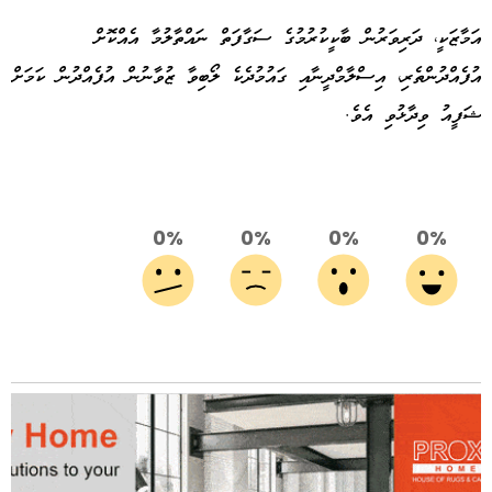
އަމާޒަކީ، ދަރިވަރުން ބާކީކުރުމުގެ ސަގާފަތް ނައްތާލުމާ އެއްކޮށް
އުފެއްދުންތެރި، އިސްލާމްދީނާއި ގައުމުދެކެ ލޯބިވާ ޒުވާނުން އުފެއްދުން ކަމަށް
ޝަފީއު ވިދާޅުވި އެވެ.
0%
0%
0%
0%