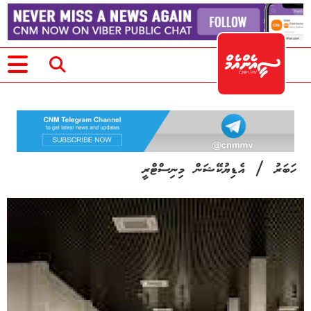
/
ހަބަރު
އެޑިޔުކޭޝަން މިނިސްޓްރީ