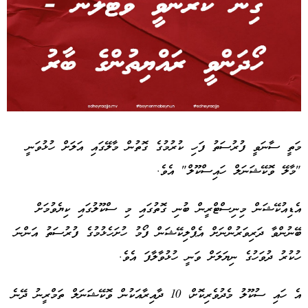
Advertisement
މަތީ ސާނަވީ ފުރުސަތު ފަހި ކުރުމުގެ ގޮތުން މާލޭގައި އަލަށް ހުޅުވަނީ
"މާލޭ ވޮކޭޝަނަލް ހައިސްކޫލް" އެވެ.
އެޑިއުކޭޝަން މިނިސްޓްރީން ބުނި ގޮތުގައި މި ސްކޫލުގައި ކިޔެވުމަށް
ބޭނުންވާ ދަރިވަރުންނަށް އެޕްލިކޭޝަން ފޯމު ހުށަހެޅުމުގެ ފުރުސަތު އަންނަ
ހުކުރު ދުވަހުގެ ނިޔަލަށް ވަނީ ހުޅުވާލާފަ އެވެ.
އެ ހައި ސުކޫލު މެދުވެރިކޮށް، 10 ދާއިރާއަކުން ވޮކޭޝަނަލް ތަމްރީނު ދޭނެ