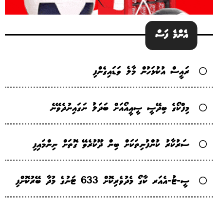
އެންމެ ފަސް
ރައީސް އުކުޅަހުން މާލެ ވަޑައިގެންފި
މިފްކޯގެ ބިދޭސީ ސީއީއޯއަށް ބަދަލު ނަގައިނުދެވޭނެ
ސަރުކާރު ކުންފުނިތަކަށް ބިން ދޫކުރެވޭ ގޮތަށް ނިންމައިފި
ސީ-ޓު-އެއަރ ކާގޯ މެދުވެރިކޮށް 633 ޓަނުގެ މުދާ ބޭރުކޮށްފި