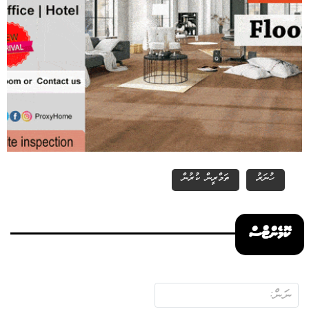
ހުނަރު
ތަމްރީން ކުރުން
ކޮމެންޓްސް