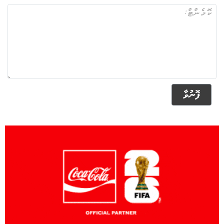
ފޮނުވާ