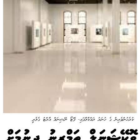
ކުރެހުންތެރިން ގެ ހުނަރު ދައްކާލާފައި- ފޮޓޯ ނޭޝިނަލް އާރްޓު ގެލެރީ
ވޮކޭޝަނަލް ތަމްރީނު ދިނުމަށް