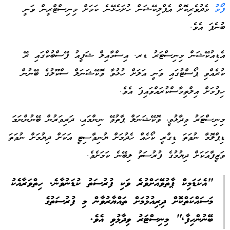
ފޯމު
މެދުވެރިކޮށް އެޕްލިކޭޝަން ހުށަހެޅޭނެ ކަމަށް މިނިސްޓްރީން ވަނީ
ބުނެފަ އެވެ.
އެޑިއުކޭޝަން މިނިސްޓަރު ޑރ. އިސްމާއިލް ޝަފީއު ފޭސްބުކްގައި ރޭ
ކުރެއްވި ޕޯސްޓުގައި ވަނީ އަލަށް ހުޅުވާ ވޮކޭޝަނަލް ސްކޫލުގެ ބޭނުން
ހިފުމަށް އިލްތިމާސްކުރައްވައިފަ އެވެ.
މިނިސްޓަރު ވިދާޅުވީ، ވޮކޭޝަނަލް ޕާތުވޭ ނިންމައި، ދަރިވަރުން ބޭނުންނަމަ
ޑިޕްލޮމާ ނުވަތަ ޑިގްރީ ކޯހެއް ހެދުމަށް ޔުނިވާސިޓީ އަކަށް ދިޔުމަށް ނުވަތަ
ވަޒީފާއަކަށް ދިޔުމުގެ ފުރުސަތު ލިބޭނެ ކަމަށެވެ.
"އެކަޑަމިކް ޕާތުވޭއަށްވުރެ ވަކި ފުރުސަތު ކުޑަނުވާނެ. ހިތްވަރާއެކު
މަސައްކަތްކޮށް ދިރިއުޅުމަށް ތައްޔާރުވާން މި ފުރުސަތުގެ
ބޭނުންހިފާ," މިނިސްޓަރު ވިދާޅުވި އެވެ.