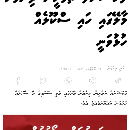
މާލޭގައި ހައި ސްކޫލެއް
ހުޅުވަނީ
އަލީ މިދުހަތު
03 އޮކްޓޯބަރ 2025 - 15:56:44
ވޮކޭޝަނަލް ތަމްރީނު ދިނުމަށް މާލޭގައި މަތީ ސާނަވީގެ އާ ސްކޫލެއް
ހުޅުވަން ތައްޔާރުވެއްޖެ އެވެ.