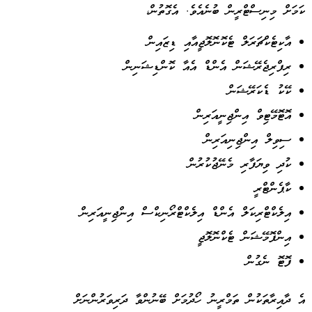
ކަމަށް މިނިސްޓްރީން ބުނެއެވެ. އެގޮތުން،
އާކިޓެކްޗަރަލް ޓެކޮނޮލޮޖީއާއި ޑިޒައިން
ރިފްރިޖެރޭޝަން އެންޑް އެއާ ކޮންޑިޝަނިން
ކޭކު ޑެކަރޭޝަން
އޮޓޮމޭޓިވް އިންޖިނީއަރިން
ސިވިލް އިންޖިނިއަރިން
ކުދި ވިޔަފާރި މެނޭޖުކުރުން
ކާޕެންޓްރީ
އިލެކްޓްރިކަލް އެންޑް އިލެކްޓްރޯނިކްސް އިންޖިނީއަރިން
އިންފޮމޭޝަން ޓެކްނޮލޮޖީ
ފޮޓޮ ނެގުން
އެ ދާއިރާތަކުން ތަމްރީނު ހޯދުމަށް ބޭނުންވާ ދަރިވަރުންނަށް