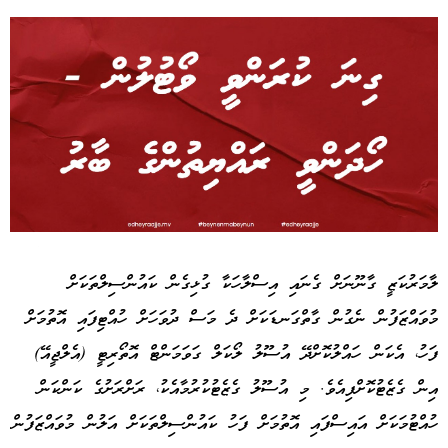
Advertisement
ލާމަރުކަޒީ ގާނޫނަށް ގެނައި އިސްލާހަކާ ގުޅިގެން ކައުންސިލްތަކަށް
މުވައްޒަފުން ނެގުން ގާތްގަނޑަކަށް ދެ މަސް ދުވަހަށް ހުއްޓިފައި އޮތުމަށް
ފަހު، އެކަން ހައްލުކޮށްދޭ އުސޫލު ލޯކަލް ގަވަމަންޓް އޮތޯރިޓީ (އެލްޖީއޭ)
އިން ގެޒެޓުކޮށްފިއެވެ. މި އުސޫލު ގެޒެޓުކުރުމާއެކު، ރަށްރަށުގެ ކަންކަން
ހުއްޓުމަކަށް އައިސްފައި އޮތުމަށް ފަހު ކައުންސިލްތަކަށް އަލުން މުވައްޒަފުން