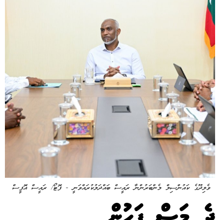
ވެލިދޫގެ ކައުންސިލް މެންބަރުންނާ ރައީސް ބައްދަލުކުރައްވަނީ - ފޮޓޯ/ ރައީސް އޮފީސް
ދެ މަސް ފަހުން