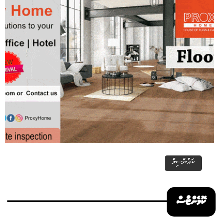
ކައުންސިލް
ކޮމެންޓްސް