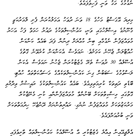
ނެގުމުގެ މަގު ވަނީ ފަހިވެފައެވެ.
މިދިޔަ އޮގަސްޓު މަހުގެ 18 ވަނަ ދުވަހު އަމަލުކުރަން ފެށި ލާމަރުކަޒީ
ގާނޫނުގެ އިސްލާހުގައި ވަނީ، ކައުންސިލްތަކުގެ ދައުރު ހަމަވާ ފަހު އަހަރު
މުވައްޒަފުން ނެގުމާއި ބިން ކުއްޔަށް ދިނުން ފަދަ ބައެއް ކަންކަން
ހުއްޓާލަން ޖެހޭނެ ކަމަށެވެ. ނަމަވެސް، އެކަންކަން ކުރެވޭނެ ގޮތުގެ
އުސޫލެއް 30 ދުވަސް ތެރޭ ގެޒެޓުކުރަން ޖެހުނު ނަމަވެސް، އެކަން
ލަސްވުމުގެ ސަބަބުން ގިނަ ކައުންސިލްތަކެއްގެ މަސައްކަތްތައް ހުއްޓި،
ބޮޑެތި ދަތިތަކާ ކުރިމަތިވިއެވެ. ބައެއް ކައުންސިލްތަކުގެ ރައީސުން ވިދާޅުވި
ގޮތުގައި މިސްކިތްތަކަށް ބޭނުންވާ މުވައްޒަފުންނާއި ކުނި މެނޭޖްކުރާ
މަރުކަޒުތަކަށް މުވައްޒަފުން ނުނެގި، ރައްޔިތުންނަށް ދޭންޖެހޭ ހިދުމަތްތަކަށް
ވަނީ ބުރުއަރާފައެވެ.
އެލްޖީއޭއިން އިއްޔެ ގެޒެޓުކުރި އާ އުސޫލާއެކު ކައުންސިލްތައް ތާށިވެފައި