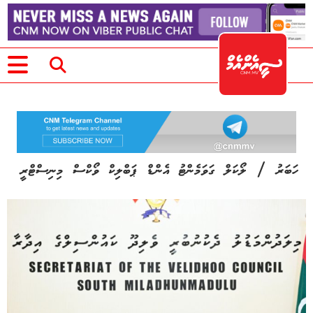
/
ހަބަރު
ލޯކަލް ގަވަމެންޓު އެންޑް ޕަބްލިކް ވޯކްސް މިނިސްޓްރީ