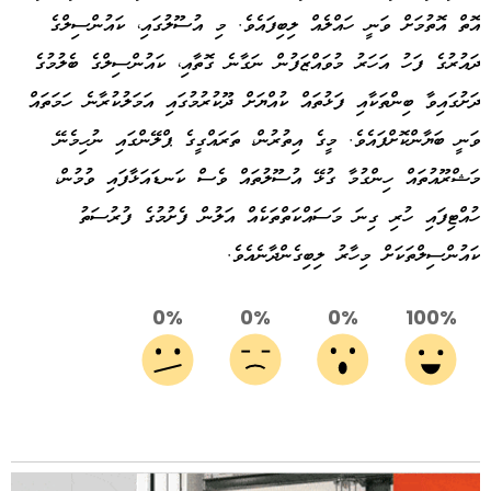
އޮތް އޮތުމަށް ވަނީ ހައްލެއް ލިބިފައެވެ. މި އުސޫލުގައި، ކައުންސިލްގެ
ދައުރުގެ ފަހު އަހަރު މުވައްޒަފުން ނަގާނެ ގޮތާއި، ކައުންސިލްގެ ބެލުމުގެ
ދަށުގައިވާ ބިންތަކާއި ފަޅުތައް ކުއްޔަށް ދޫކުރުމުގައި އަމަލުކުރާނެ ހަމަތައް
ވަނީ ބަޔާންކޮށްފައެވެ. މީގެ އިތުރުން، ތަރައްގީގެ ޕްލޭންގައި ނުހިމެނޭ
މަޝްރޫއުތައް ހިންގުމާ ގުޅޭ އުސޫލުތައް ވެސް ކަނޑައަޅާފައި ވުމުން،
ހުއްޓިފައި ހުރި ގިނަ މަސައްކަތްތަކެއް އަލުން ފެށުމުގެ ފުރުސަތު
ކައުންސިލްތަކަށް މިހާރު ލިބިގެންދާނެއެވެ.
0%
0%
0%
100%