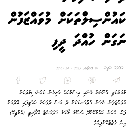
ކައުންސިލްތަކަށް މުވައްޒަފުން
ނަގަން ހުއްދަ ދީފި
ގުފްތަގް އަޖީރު
07 އޮކްޓޯބަރ 2025 - 22:59:24
ލާމަރުކަޒީ ގާނޫނަށް ގެނައި އިސްލާހަކާ ގުޅިގެން ކައުންސިލްތަކަށް
މުވައްޒަފުން ނެގުން ގާތްގަނޑަކަށް ދެ މަސް ދުވަހަށް ހުއްޓިފައި އޮތުމަށް
ފަހު، އެކަން ހައްލުކޮށްދޭ އުސޫލު ލޯކަލް ގަވަމަންޓް އޮތޯރިޓީ (އެލްޖީއޭ)
އިން ގެޒެޓުކޮށްފިއެވެ.