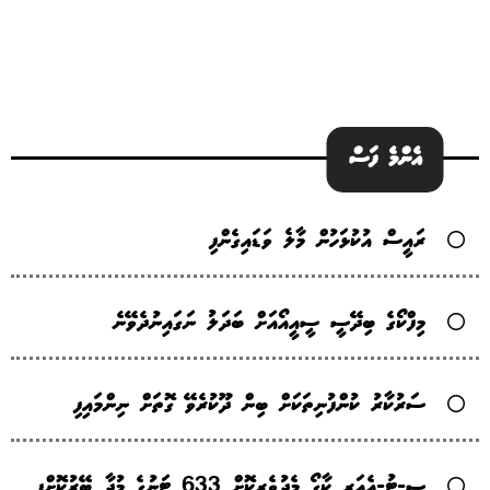
އެންމެ ފަސް
ރައީސް އުކުޅަހުން މާލެ ވަޑައިގެންފި
މިފްކޯގެ ބިދޭސީ ސީއީއޯއަށް ބަދަލު ނަގައިނުދެވޭނެ
ސަރުކާރު ކުންފުނިތަކަށް ބިން ދޫކުރެވޭ ގޮތަށް ނިންމައިފި
ސީ-ޓު-އެއަރ ކާގޯ މެދުވެރިކޮށް 633 ޓަނުގެ މުދާ ބޭރުކޮށްފި