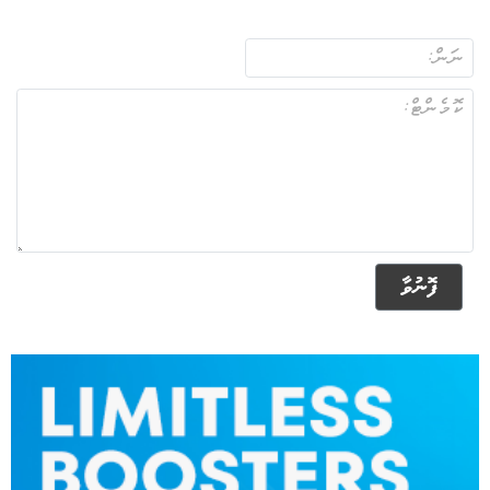
ފޮނުވާ