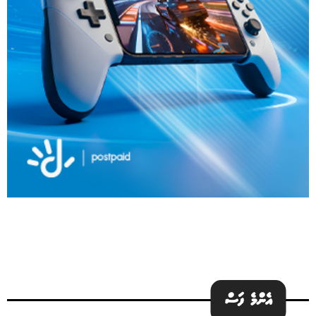
އެންމެ ފަސް