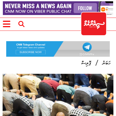
/
ހަބަރު
ޕޮލިސް