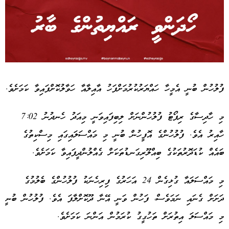
Advertisement
ފުލުހުން ބުނީ އެމީހާ ހައްޔަރުކުރުމަށްފަހު އާއިލާއާ ހަވާލުކޮށްފައިވާ ކަމަށެވެ.
މި ހާދިސާގެ ރިޕޯޓު ފުލުހުންނަށް ލިބިފައިވަނީ މިއަދު ހެނދުނު 7:02
ހާއިރު އެވެ. ފުލުހުންގެ އޮފީހުން ބުނީ މި މައްސަލައިގައި މިސްކިތުގެ
ބައެއް ކުޑަދޮރުތަކުގެ ބިއްލޫރިގަނޑުތަކަށް ގެއްލުންދީފައިވާ ކަމަށެވެ.
މި މައްސަލައާ ގުޅިގެން 24 އަހަރުގެ ފިރިހެނަކު ފުލުހުންގެ ބެލުމުގެ
ދަށަށް ގެނައި ނަމަވެސް، ފަހުން ވަނީ އޭނާ ދޫކޮށްލާފަ އެވެ. ފުލުހުން ބުނީ
މި މައްސަލަ އިތުރަށް ތަހުގީގު ކުރަމުން އަންނަ ކަމަށެވެ.