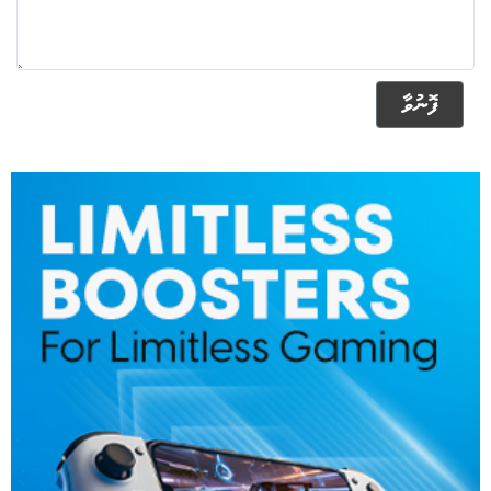
ފޮނުވާ