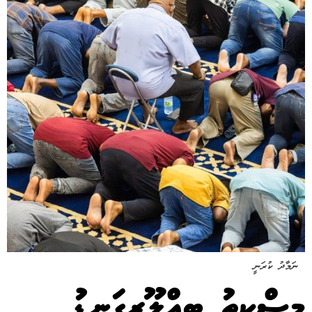
ނަމާދު ކުރަނީ
މިސްކިތު ބިއްލޫރިގަނޑު