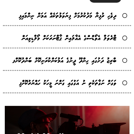
ދިވެހި ރުފިޔާ މަދުކުރުމަށް ފިޔަވަޅުތަކެއް އަޅަން ނިންމައިފި
ޓްރެވަލް އެވޯޑްސްގެ އެއާލައިން ޕާޓްނަރަކަށް މޯލްޑިވިއަން
ބްރިޖު ދަށުގައި ހިންދޫ ދީނުގެ އަޅުކަންކުރަނިކޮށް ބަންދުކޮށްފ
ވަގަށް ނަގާތަކެތި ނު އަގުގައި ގަންނަ މީހަކު ހައްޔަރުކޮށްފި