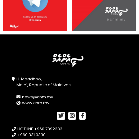
H. Maadhoo,
Male', Republic of Maldives
news@cnm.mv
www.cnm.mv
HOTLINE +960 7892333
+960 331 0330