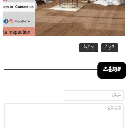
ޕޮލިސް
މިސްކިތް
ކޮމެންޓްސް