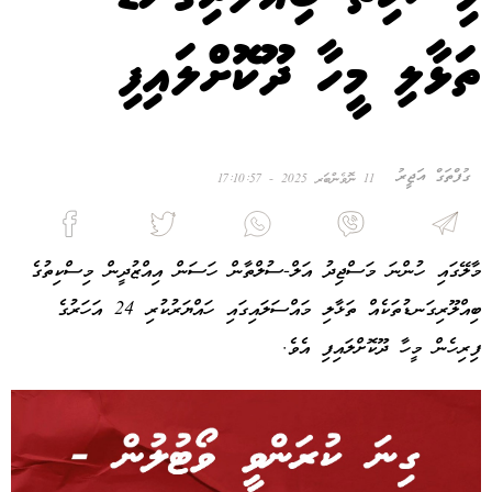
ތަޅާލި މީހާ ދޫކޮށްލައިފި
ގުފްތަގް އަޖީރު
11 ނޮވެންބަރ 2025 - 17:10:57
މާލޭގައި ހުންނަ މަސްޖިދު އަލް-ސުލްތާން ހަސަން އިއްޒުދީން މިސްކިތުގެ
ބިއްލޫރިގަނޑުތަކެއް ތަޅާލި މައްސަލައިގައި ހައްޔަރުކުރި 24 އަހަރުގެ
ފިރިހެން މީހާ ދޫކޮށްލައިފި އެވެ.