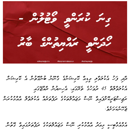
Advertisement
ދާދި ފަހު އެކުލަވާލި މީޑިއާ ކޮމިޝަންގެ ގާނޫނު ބުނާގޮތުން އެ ކޮމިޝަން
އެކުލަވާލާތާ 45 ދުވަހުގެ ތެރޭގައި، އެހިނދުން ރާއްޖޭގައި
ރަޖިސްޓަރީކޮށްފައިވާ ނޫސް މަޖައްލާތަކުގެ ދަފްތަރެއް އެކުލަވާލާ އާއްމުކުރަން
ޖެހޭނެކަމަށެވެ.
އެމްއެމްބީސީ މިއަދު އާއްމުކުރި ނޫސް މަޖައްލާތަކުގެ ދަފްތަރުގައިވާ ގޮތުން