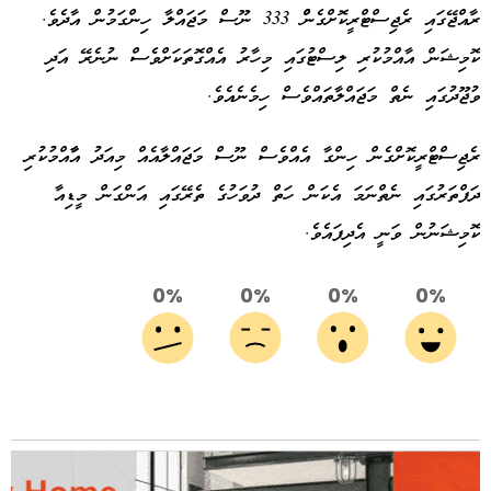
ރާއްޖޭގައި ރެޖިސްޓްރީކޮށްގެންް 333 ނޫސް މަޖައްލާ ހިންގަމުން އާދެވެ.
ކޮމިޝަން އާއްމުކުރި ލިސްޓުގައި މިހާރު އެއްގޮތަކަށްވެސް ނުނެރޭ އަދި
ވުޖޫދުގައި ނެތް މަޖައްލާތައްވެސް ހިމެނެއެވެ.
ރެޖިސްޓްރީކޮށްގެން ހިންގާ އެއްވެސް ނޫސް މަޖައްލާއެއް މިއަދު އާާއްމުކުރި
ދަފްތަރުގައި ނެތްނަމަ އެކަން ހަތް ދުވަހުގެ ތެރޭގައި އަންގަން މީޑިއާ
ކޮމިޝަނުން ވަނީ އެދިފައެވެ.
0%
0%
0%
0%