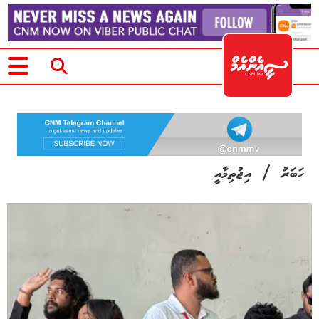
/
ހަބަރު
އިޖުތިމާއީ