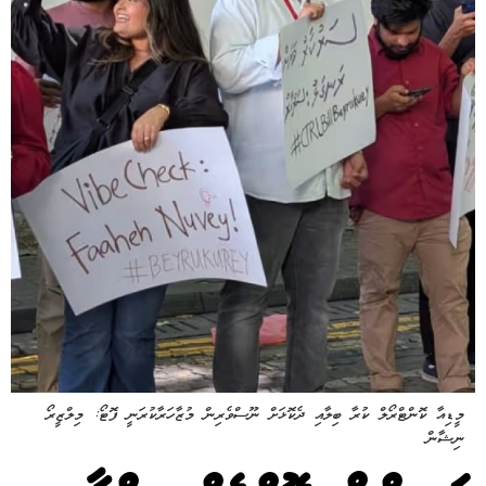
މީޑިއާ ކޮންޓްރޯލް ކުރާ ބިލާއި ދެކޮޅަށް ނޫސްވެރިން މުޒާހަރާކުރަނީ ފޮޓޯ: މިލްޒީރޯ
ނިޝާން