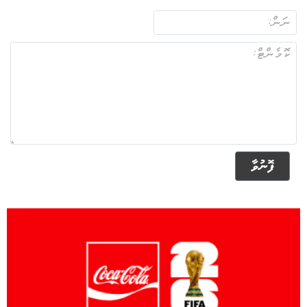
ފޮނުވާ