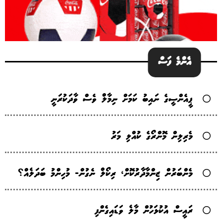
އެންމެ ފަސް
ޕީއެންސީގެ ނައިބު ކަމަށް ނިމާލް ވެސް ވާދަކުރަނީ
މެރިލިން މޮންރޯގެ ކުއްލި މަރު
މެންބަރުން ޒިންމާދާރުކޮށް، ރިކޯލް ނެގުން- މުހިންމު ބަދަލެއް؟
ރައީސް އުކުޅަހުން މާލެ ވަޑައިގެންފި