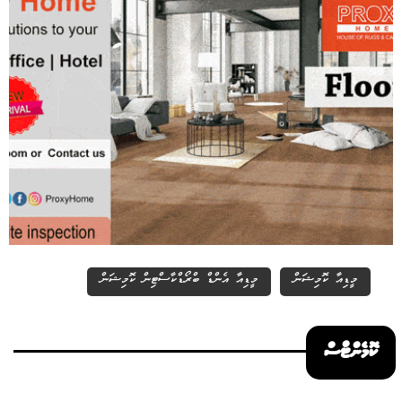
މީޑިއާ ކޮމިޝަން
މީޑިއާ އެންޑް ބްރޯޑްކާސްޓިން ކޮމިޝަން
ކޮމެންޓްސް