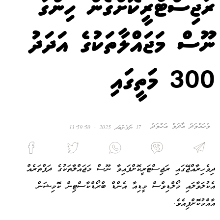
ރަޖިސްޓްރީކޮށްގެން ހިންގާ
ނޫސް މަޖައްލާތަކުގެ އަދަދު
300 މަތީގައި
މުހައްމަދު އާދަމް އަހްމަދު
17 ނޮވެންބަރ 2025 - 13:59:50
ދިވެހިރާއްޖޭގައި ރަޖިސްޓަރީކޮށްފައިވާ ނޫސް މަޖައްލާތަކުގެ ދަފްތަރެއް
އެކުލަވާލައި މޯލްޑިވްސް މީޑިއާ އެންޑް ބްރޯޑްކާސްޓިން ކޮމިޝަން
އާއްމުކޮށްފިއެވެ.