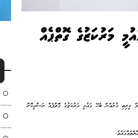
ުމީ މަރުކަޒުގެ ގޮތްޕެއް
ވާ ކީރިތި ގުރުއާނާ ބެހޭ ގައުމީ މަރުކަޒުގެ ގޮތްޕެއް ރަސްމީކޮށް
ާތެއްގައެވެ.