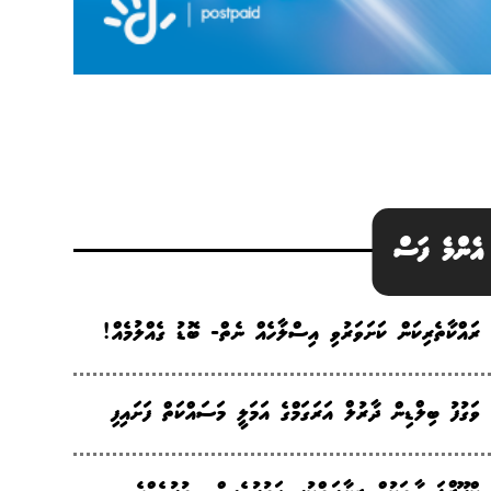
އެންމެ ފަސް
ރައްކާތެރިކަން ކަށަވަރުވި އިސްލާހެއް ނެތް- ބޮޑު ގެއްލުމެއް!
ވަގުފު ބިލްޑިން ދާރުލް އަރަގަމްގެ އަމަލީ މަސައްކަތް ފަށައިފި