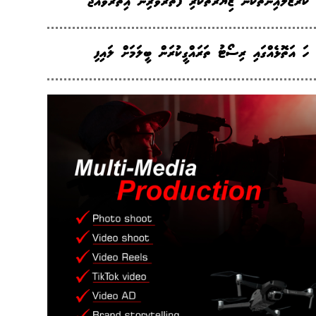
ކްރޫޒްލައިނާތަކުން ޒިޔާރަތްކުރި ފަތުރުވެރިން އިތުރުވެއްޖެ
ހަ އަތޮޅެއްގައި ރިސޯޓު ތަރައްގީކުރަން ބީލަމަށް ލައިފި