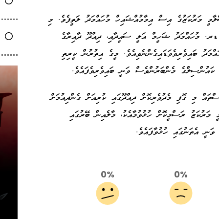
ލާމީ މަރުކަޒުގެ އިސް އިމާމުއްޝައިހް މުހައްމަދު ލަތީފެވެ. މި
 ޑރ. މުހައްމަދު ޝަހީމް އަލީ ސައީދާއި، ދިއްދޫ ދާއިރާގެ
އްމަދު ބައިވެރިވެވަޑައިގެންނެވިއެވެ. މީގެ އިތުރުން ކީރިތި
 ކައުންސިލްގެ މެންބަރުންވެސް ވަނީ ބައިވެރިވެފައެވެ.
ްތައް މި ގޮފި މެދުވެރިކޮށް ދިއްދޫގައި ކުރިއަށް ގެންދިއުމަށް
 މަރުކަޒު ރަސްމީކޮށް ހުޅުވުމާއެކު، މާލެއިން ބޭރުގައި
ވަނީ އެތަނުގައި ހުޅުވާފައެވެ.
0%
0%