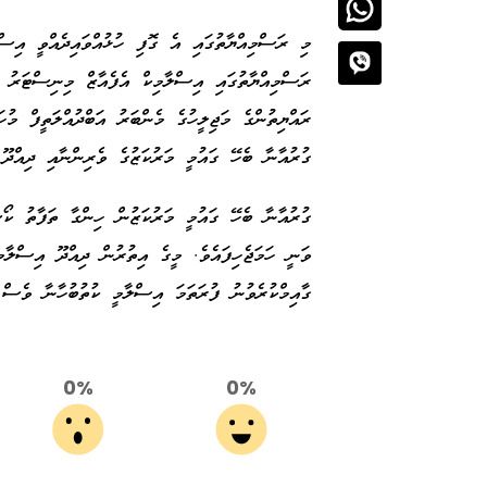
މި ރަސްމިއްޔާތުގައި އެ ގޮފި ހުޅުއްވައިދެއްވީ އިސް
ރަސްމިއްޔާތުގައި އިސްލާމިކް އެފެއާޒް މިނިސްޓަރު
ރައްޔިތުންގެ މަޖިލީހުގެ މެންބަރު އަބްދުއްލަތީފް މުހަ
ގުރުއާނާ ބެހޭ ގައުމީ މަރުކަޒުގެ ވެރިންނާއި ދިއްދޫ
ގުރުއާނާ ބެހޭ ގައުމީ މަރުކަޒުން ހިންގާ ތަފާތު ކޯސ
ވަނީ ހަމަޖެހިފައެވެ. މީގެ އިތުރުން ދިއްދޫ އިސްލާމީ
ގާއިމްކުރެވުނު ފުރަތަމަ އިސްލާމީ ކުތުބުހާނާ ވެސް 
0%
0%