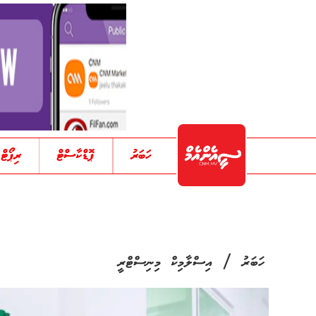
ހަބަރު
ޕޮޑްކާސްޓް
ރިޕޯޓް
/
ހަބަރު
އިސްލާމިކް މިނިސްޓްރީ