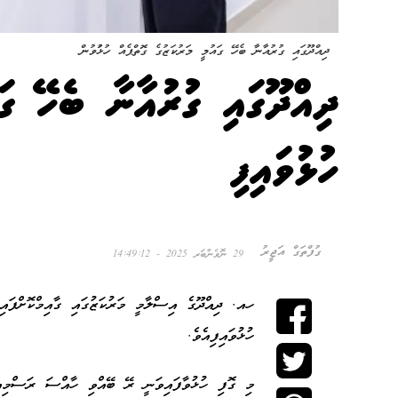
ދިއްދޫގައި ގުރުއާނާ ބެހޭ ގައުމީ މަރުކަޒުގެ ގޮތްޕެއް ހުޅުުވުން
ދިއްދޫގައި ގުރުއާނާ ބެހޭ ގައ
ހުޅުވައިފި
ގުފްތަގް އަޖީރު
29 ނޮވެންބަރ 2025 - 14:49:12
ހއ. ދިއްދޫގެ އިސްލާމީ މަރުކަޒުގައި ގާއިމްކޮށްފައި
ހުޅުވައިފިއެވެ.
މި ގޮފި ހުޅުވާފައިވަނީ ރޭ ބޭއްވި ހާއްސަ ރަސްމިއްޔ