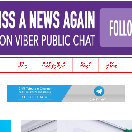
ވިޔަފާރި
ކުޅިވަރު
މުނިފޫހިފިލުވުން
ހިޔާލު