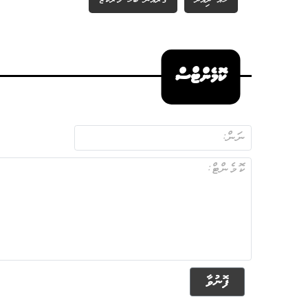
ހއ ދިއްދޫ
ގުރުއާނާ ބެހޭ މަރުކަޒު
ކޮމެންޓްސް
ފޮނުވާ