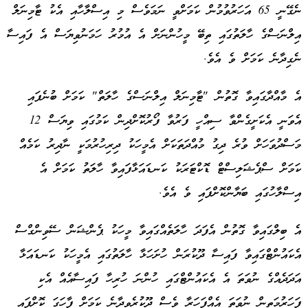
ނެގޭނީ 65 އަހަރުވުމުން ކަމަށްވީ ނަމަވެސް މި އިސްލާހާއި އެކު ޓާމިނަލް
އިލްނަސްގެ ހާލަތުގައި ތިބޭ މީހުންނަށް އެ އުމުރު ހަމަނުވިޔަސް އެ ފައިސާ
ނެގިދާނެ ކަމަށް ވެ އެވެ.
އެ މާއްދާގައިވާ ގޮތުން "ޓާމިނަލް އިލްނަސްގެ ހާލަތް" ކަމަށް ބުނެފައި
އެވަނީ އެކަށީގެންވާ ސިއްހީ ފަރުވާ ފޯރުކޮށްދިން ކަމުގައި ވިޔަސް 12
މަސްދުވަހަށް ވުރެ ދިގު މުއްދަތަކަށް އެމީހަކު ދިރިހުރުމަކީ ނާދިރު ކަމެއް
ކަމަށް ސްޕެޝަލިސްޓް ޑޮކްޓަރަކު ކަނޑައަޅާފައިވާ ހާލަތު ކަމަށް އެ
އިސްލާހުގައި ބަޔާންކޮށްފައި ވެ އެވެ.
އެ ބިލްގައިވާ ގޮތުން އެފަދަ ހާލަތެއްގައިވާ މީހަކު ޕެންޝަން ސޭވިންގްސް
އެކައުންޓްގައިވާ ފައިސާ ދޫކުރަން ހުށަހަޅާ ހާލަތުގައި އެމީހަކު ކަނޑައަޅާ
އަދަދެއްގެ ނުވަތަ އެ އެކައުންޓްގައި ހުންނަ ހުރިހާ ފައިސާއެއް އެކި
ފަހަރުމަތިން ނުވަތަ އެއްފަހަރާ ވެސް ދޫކުރެވިދާނެ ކަމަށް ފާހަގަ ކޮށްފައި