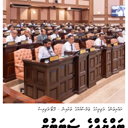
ރައްޔިތުންގެ މަޖިލީހުގެ ޖަލްސާއެއްގެ ތެރެއިން - ފޮޓޯ/މަޖިލިސް
ބައްޔެއްގެ ސަބަބުން