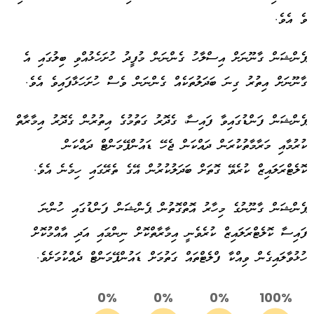
ވެ އެވެ.
ޕެންޝަން ގާނޫނަށް އިސްލާހު ގެންނަން މުފީދު ހުށަހެޅުއްވި ބިލުގައި އެ
ގާނޫނަށް އިތުރު ގިނަ ބަދަލުތަކެއް ގެންނަން ވެސް ހުށަހަޅާފައިވެ އެވެ.
ޕެންޝަން ފަންޑުގައިވާ ފައިސާ، ގެދޮރު ގަތުމުގެ އިތުރުން ގެދޮރު އިމާރާތް
ކުރުމާއި މަރާމާތުކުރަން ދައްކަން ޖެހޭ ޑައުންޕޭމަންޓް ދައްކަން
ކޮލެޓްރަލައިޒް ކުރެވޭ ގޮތަށް ބަދަލުކުރުން އޭގެ ތެރޭގައި ހިމެނެ އެވެ.
ޕެންޝަން ގާނޫނުގެ މިހާރު އޮތްގޮތުން ޕެންޝަން ފަންޑުގައި ހުންނަ
ފައިސާ ކޮލެޓްރަލައިޒް ކުރެވެނީ އިމާރާތްކޮށް ނިންމައި އަދި އާއްމުކޮށް
ހުޅުވާލައިގެން ވިއްކާ ފްލެޓްތައް ގަތުމަށް ޑައުންޕޭމަންޓް ދެއްކުމަށެވެ.
0%
0%
0%
100%