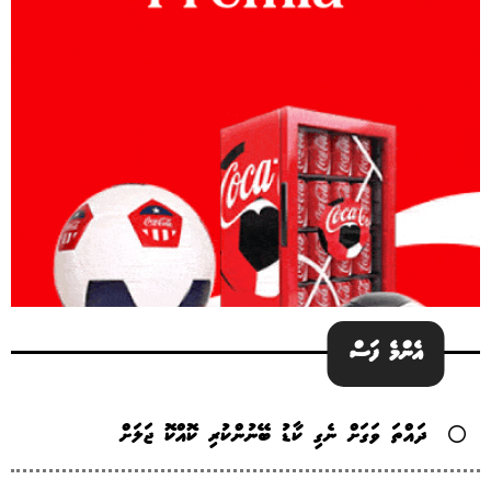
އެންމެ ފަސް
ދައްތަ ވަގަށް ނެގި ކާޑު ބޭނުންކުރި ކޮއްކޮ ޖަލަށް