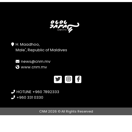
H. Maadhoo,
Male', Republic of Maldives
news@cnm.mv
www.cnm.mv
HOTLINE +960 7892333
+960 331 0330
CNM 2026 © All Rights Reserved
//openPhotoSwipe();
document.getElementById("btnA").onclick =