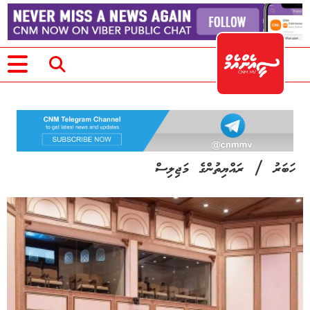
/
ހަބަރު
ރައްޔިތުންގެ މަޖިލިސް