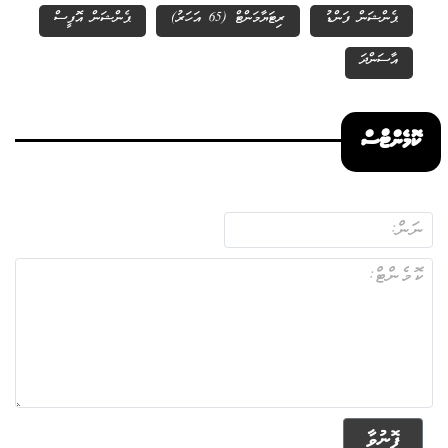
ޕެންޝަން ފަންޑު
ރިޓަޔާމަންޓް (65 އަހަރު)
ޕެންޝަން އޮފީސް
އާސަންދަ
ކޮމެންޓްސް
ފޮނުވާ