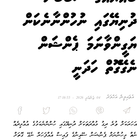
ދުނިޔޭގައި ނުހުންނާނެކަން
ޔަގީންވާނަމަ ޕެންޝަަން
ނެގޭގޮތް ހަދަނީ
އުޘައިމީން އަހްމަދު
04 ޖެނުއަރީ 2026 - 17:16:55
އަހަރަކަށް ވުރެ ދިގު މުއްދަތަކަށް ދުނިޔޭގައި ހުންނާނެކަމުގެ އުއްމީދެއް
ނެތް މީހުންނަށް ޕެންޝަން ސޭވިންގެ ފައިސާ އެއްފަހަރާ ނެގޭ ގޮތަށް