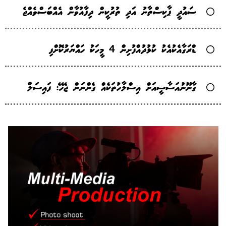
ސައުދީ ޕާކިސްތާނު އަދި ތުރުކީން ދިފާއުވާން އެއްބަސްވެއްޖެ
ޑްރަގާއެކުއެކު ކުޅުދުއްފުށިން 4 މީހަކު ހައްޔަރުކޮށްފި
ގާނޫނުއަސާސީއަށް އިސްލާހުތަކެއް ގެންނަން ޖެހޭ: ފައިސަލް