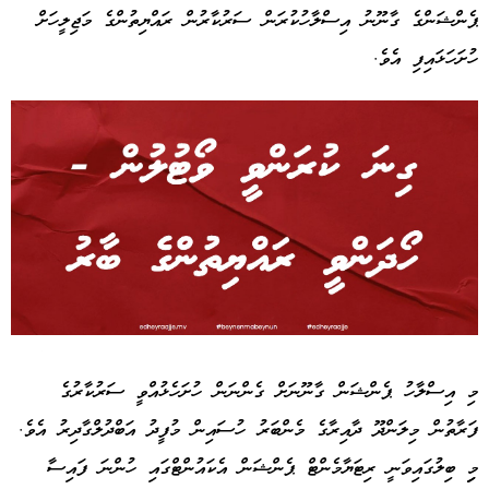
ޕެންޝަންގެ ގާނޫނު އިސްލާހުކުރަން ސަރުކާރުން ރައްޔިތުންގެ މަޖިލީހަށް
ހުށަހަޅައިފި އެވެ.
Advertisement
މި އިސްލާހު ޕެންޝަން ގާނޫނަށް ގެންނަން ހުށަހެޅުއްވީ ސަރުކާރުގެ
ފަރާތުން މިލަންދޫ ދާއިރާގެ މެންބަރު ހުސައިން މުފީދު އަބްދުލްގާދިރު އެވެ.
މިި ބިލުގައިވަނީ ރިޓަޔާމެންޓް ޕެންޝަން އެކައުންޓްގައި ހުންނަ ފައިސާ