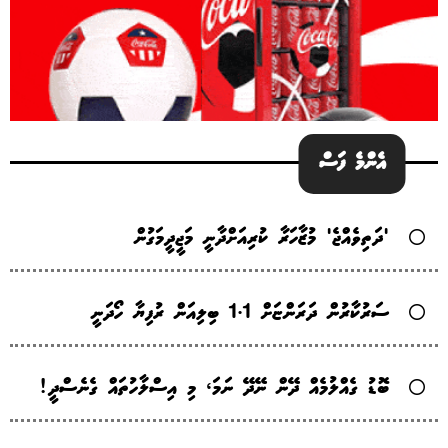
އެންމެ ފަސް
'ދަތިވެއްޖެ' މުޒާހަރާ ކުރިއަށްދާނީ މަޖީދީމަގުން
ސަރުކާރުން ދަރަންޏަށް 1.1 ބިލިއަން ރުފިޔާ ހޯދަނީ
ބޮޑު ގެއްލުމެއް ދޭން ނޭދޭ ނަމަ، މި އިސްލާހުތައް ގެނެސްދީ!