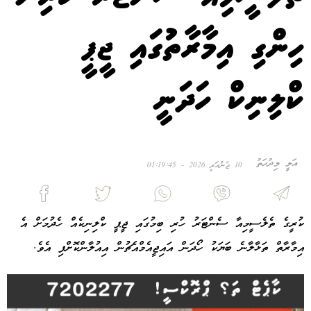
ހިންގި އިމާރާތުގައި ޖީޕީ
ކްލިނިކް ހަދަނީ
އަލީ މިދުހަތު
10 ޖެނުއަރީ 2026 - 01:19:45
ކުރީގެ ތެލެސީމިއާ ސެންޓަރު ހުރި ބިމުގައި ޖީޕީ ކްލިނިކެއް ހެދުމަށް އެ
އިމާރާތް ތަޅާލާނެ ބަޔަކު ހޯދަން އައިޖީއެމްއެޗުން އިއުލާންކޮށްފި އެވެ.