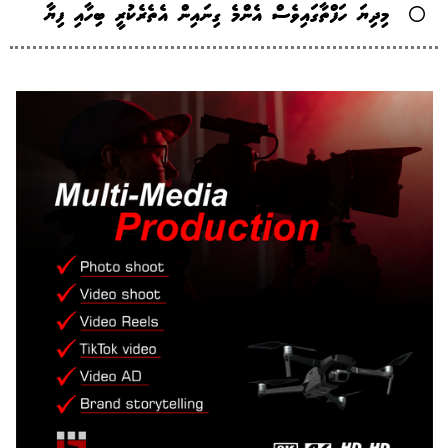
މިދިޔަ ހަފްތާގައިވެސް އެންމެ ގިނައިން އެތެރެކުރީ ބިހާއި ފިޔާ