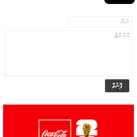
ފޮނުވާ