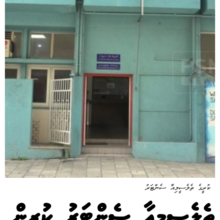
ކުރީގެ ތެލެސީމިއާ ސެންޓަރު
ތެލެސީމިއާ ސެންޓަރު ކުރިން