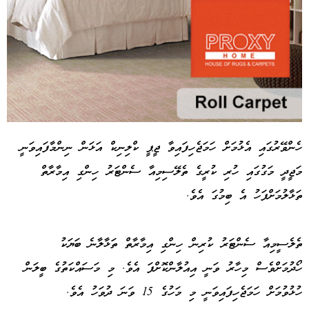
ހެންވޭރުގައި އެޅުމަށް ހަމަޖެހިފައިވާ ޖީޕީ ކްލިނިކް އަޅަން ނިންމާފައިވަނީ
މަޖީދީ މަގުގައި ހުރި ކުރީގެ ތެލޭސިމިއާ ސެންޓަރު ހިންގި އިމާރާތް
Advertisement
ތަޅާލުމަށްފަހު އެ ބިމުގަ އެވެ.
ތެލެސީމިއާ ސެންޓަރު ކުރިން ހިންގި އިމާރާތް ތަޅާލާނެ ބަޔަކު
ހޯދުމަށްވެސް މިހާރު ވަނީ އިއުލާންކޮށްފަ އެވެ. މި މަސައްކަތުގެ ބީލަން
ހުޅުވުމަށް ހަމަޖެހިފައިވަނީ މި މަހުގެ 15 ވަނަ ދުވަހު އެވެ.