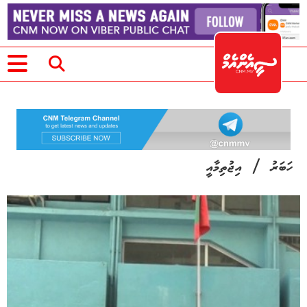
/
ހަބަރު
އިޖުތިމާއީ