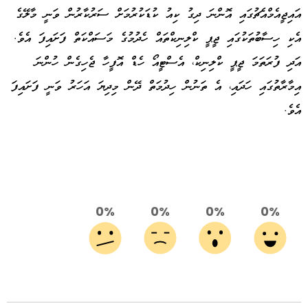
އައިޖީއެމްއެޗުގައި އޮންނަ ދިގު ކިއު ކުޑަކުރުމަށް ސަރުކާރުން ވަނީ މާލޭގެ
އެކި ހިސާބުތަކުގައި ޖީޕީ ކްލިނިކްތައް ހެދުމުގެ މަސައްކަތް ފަށައިފަ އެވެ.
އަދި ފުރަތަމަ ޖީޕީ ކްލިނިކް، އެސްޓީއޯ ހެޑް އޮފީހާ ޖެހިގެން ހުންނަ
އިމާރާތުގައި ހަދައި، އެ ތަނުން ހިދުމަތް ދޭން މިދިޔަ އަހަރު ވަނީ ފަށައިފަ
އެވެ.
0%
0%
0%
0%