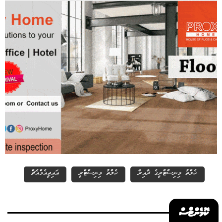
ހެލްތު މިނިސްޓްރީގެ ދާއިރާ
ހެލްތު މިނިސްޓްރީ
އައިޖީއެމްއެޗް
ކޮމެންޓްސް