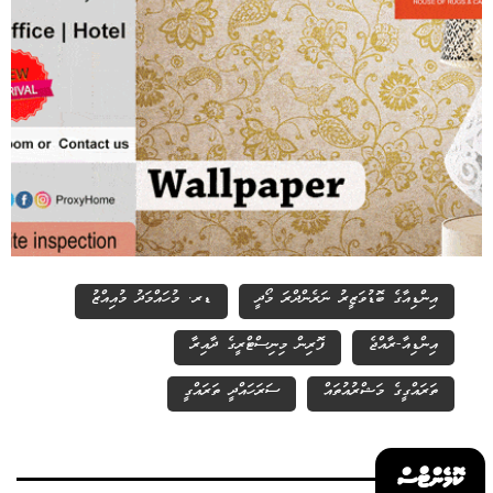
އިންޑިއާގެ ބޮޑުވަޒީރު ނަރެންދްރަ މޯދީ
ޑރ. މުހައްމަދު މުއިއްޒު
އިންޑިއާ-ރާއްޖެ
ފޮރިން މިނިސްޓްރީގެ ދާއިރާ
ތަރައްގީގެ މަޝްރުއުތައް
ސަރަހައްދީ ތަރައްގީ
ކޮމެންޓްސް