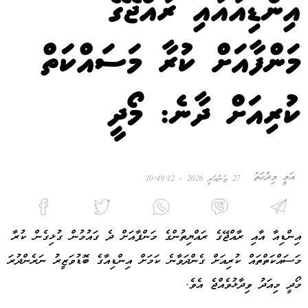
އިންޑިއާއާއި ރާއްޖޭގެ
މަންފާއަށް ކުރާ މަސައްކަތް
ކުރިއަށް ދާނެ: މޯދީ
އަލީ މިދުހަތު
27 ޖެނުއަރީ 2026 - 10:49:12
އިންޑިއާ އާއި ރާއްޖޭގެ ރައްޔިތުންގެ މަންފާއަށް ދެ ގައުމުން ގުޅިގެން ކުރާ
މަސައްކަތްތައް ކުރިއަށް ގެންދަވާނެ ކަމަށް އިންޑިއާގެ ބޮޑުވަޒީރު ނަރެންދުރަ
މޯދީ މިއަދު ވިދާޅުވެއްޖެ އެވެ.