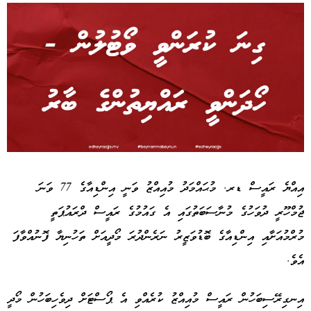
Advertisement
އިއްޔެ ރައީސް ޑރ. މުޙައްމަދު މުއިއްޒު ވަނީ އިންޑިއާގެ 77 ވަނަ
ޖުމްހޫރީ ދުވަހުގެ މުނާސަބަތުގައި އެ ގައުމުގެ ރައީސް ދްރައުޕަތީ
މުރްމުއަށާއި އިންޑިއާގެ ބޮޑުވަޒީރު ނަރެންދުރަ މޯދީއަށް ތަހުނިޔާ ފޮނުއްވާފަ
އެވެ.
އިނގިރޭސިބަހުން ރައީސް މުއިއްޒު ކުރެއްވި އެ ޕޯސްޓަށް ދިވެހިބަހުން މޯދީ