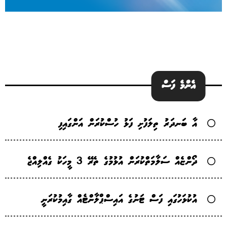
އެންމެ ފަސް
އާ ބަނދަރު ތިލަފުށި ފަޅު ހުސްކުރަން އަންގައިފި
ދޯންޏެއް ސަލާމަތްކުރަން އުޅުމުގެ ތެރޭ 3 މީހަކު ގެއްލިއްޖެ
އުކުޅަހުގައި ފަސް ޓަނުގެ އައިސްޕްލާންޓެއް ގާއިމުކުރަނީ