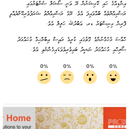
އިންޑިއާގެ ހައި ކޮމިޝަނުން ރޭ ވަނީ ސޯޝަލް ސެންޓަރުގައި
ރަސްމިއްޔާތެއް ބާއްވައިފަ އެވެ. ރޭގެ ރަސްމިއްޔާތު ޝަރަފުވެރިކޮށްދެއްވީ
ފޮރިން މިނިސްޓަރު ޑރ. އަބްދުﷲ ހަލީލް އެވެ.
ހާއްސަ މެހެމާނުންގެ ގޮތުގައި ކުރީގެ ރައީސް އިބްރާހިމް މުހައްމަދު
ސޯލިހާއި މުހައްމަދު ނަޝީދު ބައިވެރިވެވަޑައިގެންނެވި އެވެ.
0%
0%
0%
0%