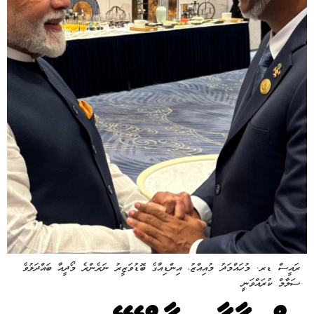
ރައީސް ޑރ. މުހައްމަދު މުއިއްޒު، އިންޑިއާގެ ބޮޑުވަޒީރު ނަރެންރެ މޯދީއާ ބައްދަލުވެ
ސަލާމް ކުރައްވަނީ