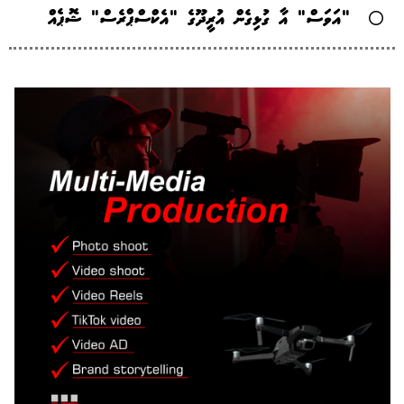
"އަވަސް" އާ ގުޅިގެން އުރީދޫގެ "އެކްސްޕްރެސް" ޝޮޕެއް