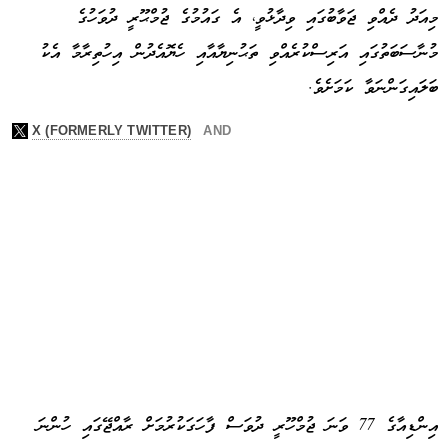
މިއަދު ދެއްވި ޖަވާބުގައި ވިދާޅުވީ، އެ ގައުމުގެ ޖުމްޙޫރީ ދުވަހުގެ
މުނާސަބަތުގައި އަރިސްކުރެއްވި ތަޙުނިޔާއާއި ހެޔޮއެދުން އިހުތިރާމާ އެކު
ބަލައިގަންނަވާ ކަމަށެވެ.
އިންޑިއާގެ 77 ވަނަ ޖުމްހޫރީ ދުވަސް ފާހަގަކުރުމަށް ރާއްޖޭގައި ހުންނަ