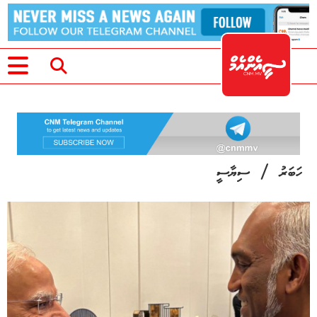
/
ހަބަރު
ސިޔާސީ