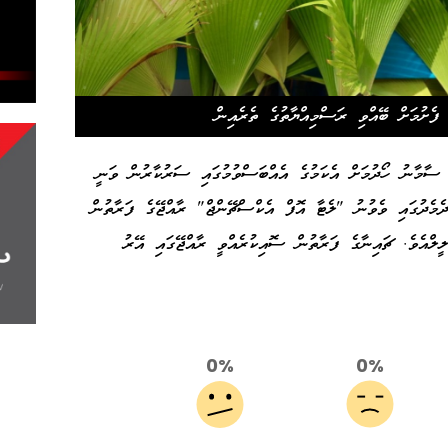
ފެށުމަށް ބޭއްވި ރަސްމިއްޔާތުގެ ތެރެއިން
ީ ސާމާނު ހޯދުމަށް އެކަމުގެ އެއްބަސްވުމުގައި ސަރުކާރުން ވަނީ
 ދެމެދުގައި ވެވުނު "ލެޓާ އޮފް އެކްސްޗޭންޖް" ރާއްޖޭގެ ފަރާތުން
ެވެ. ޗައިނާގެ ފަރާތުން ސޮއިކުރެއްވީ ރާއްޖޭގައި އޭރު
0%
0%