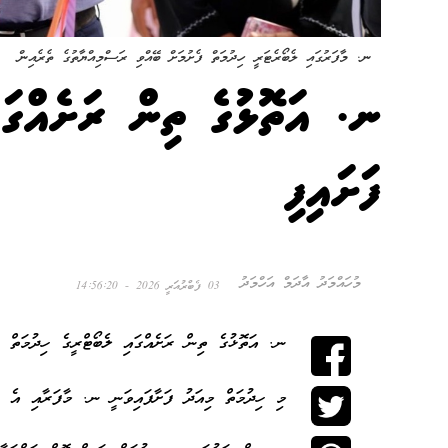
ނ. މާފަރުގައި ލެބޯރެޓަރީ ހިދުމަތް ފެށުމަށް ބޭއްވި ރަސްމިއްޔާތުގެ ތެރެއިން
ނ. އަތޮޅުގެ ތިން ރަށެއްގައ
ފަށައިފި
މުހައްމަދު އާދަމް އަހްމަދު
03 ފެބްރުއަރީ 2026 - 14:56:20
ނ. އަތޮޅުގެ ތިން ރަށެއްގައި ލެބޯޓްރީގެ ހިދުމަތް މި
މި ހިދުމަތް މިއަދު ފަށާފައިވަނީ ނ. މާފަރާއި އެ އަ