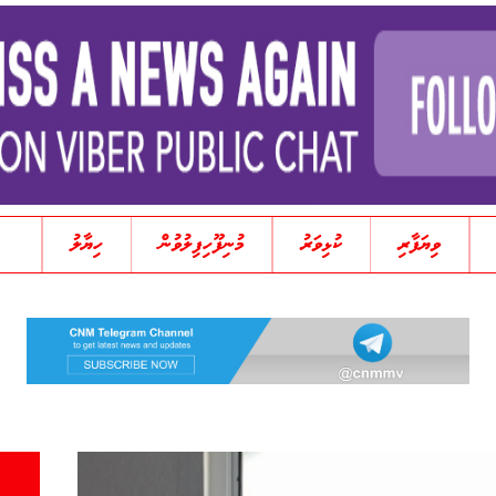
ވިޔަފާރި
ކުޅިވަރު
މުނިފޫހިފިލުވުން
ހިޔާލު