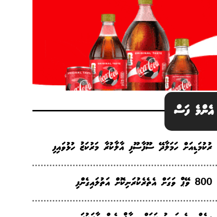
އެންމެ ފަސް
ރުކުމަޑިއަށް ހަމަލާދޭ ސޫފާސޫފި އާލާކުރާ މަރުކަޒު ހުޅުވައިފި
800 ވޭޕް ވަގަށް އެތެރެކުރަނިކޮށް އަތުލައިގެންފި