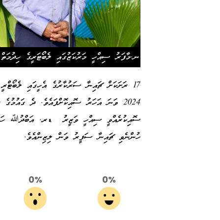
ނ.މާފަރު ސިއްހީ މަރުކަޒުގައި ލެބޯޓަރީގެ ހިދުމަތް 
17 ރަށަކަށް ޗައިނާ ސަރުކާރުގެ އެހީގައި ލެބޯޓްރ
2024 ވަނަ އަހަރު ސޮއިކޮށްފައެވެ. ދެ ގައުމުގެ
ސޮއިކުރެއްވީ ސިއްހީ ވަޒީރު ޑރ. އަބްދުﷲ ހަލީލްއ
ހުންނެވި ޗައިނާ ސަފީރު ވަން ލިޒިންއެވެ.
0%
0%