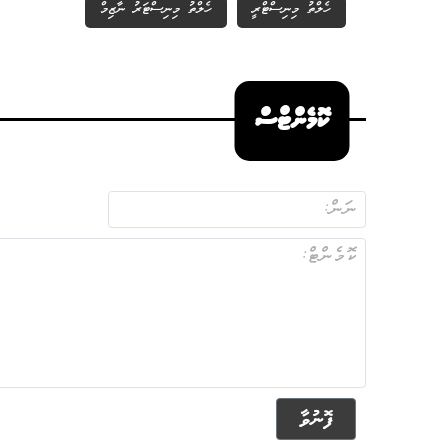
ހެލްތު މިނިސްޓްރީ
ހެލްތު މިނިސްޓަރު ނާޒިމް
ކޮމެންޓްސް
ފޮނުވާ