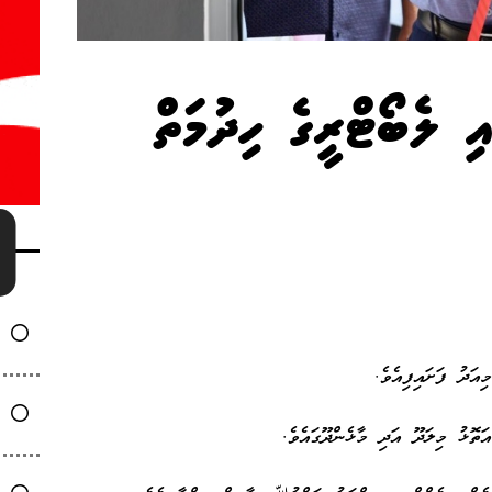
ި ލެބޯޓްރީގެ ހިދުމަތް
އަދު ފަށައިފިއެވެ.
ތޮޅު މިލަދޫ އަދި މާޅެންދޫގައެވެ.