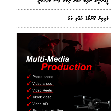
ޕީއެންސީގެ ނައިބު ކަމަށް ނިމާލް ވެސް ވާދަކުރަނީ
މެރިލިން މޮންރޯގެ ކުއްލި މަރު