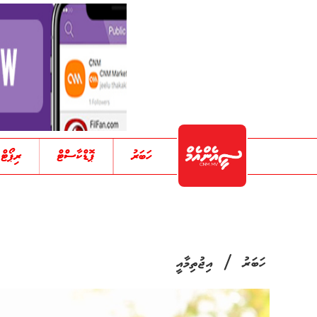
ހަބަރު
ޕޮޑްކާސްޓް
ރިޕޯޓް
/
ހަބަރު
އިޖުތިމާއީ