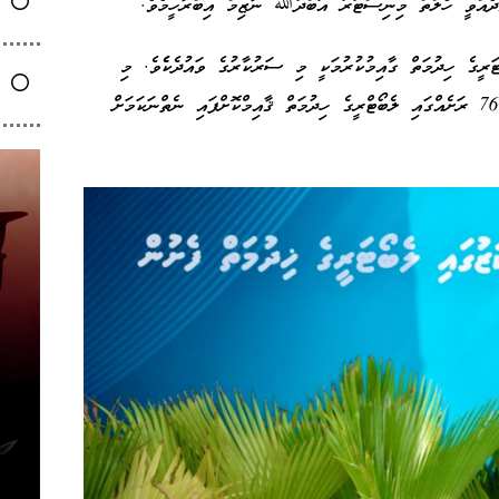
ވާދެއްވީ ހެލްތް މިނިސްޓަރު އަބްދުﷲ ނާޒިމް އިބްރާހީމެވެ.
ރީގެ ހިދުމަތް ގާއިމުކުރުމަކީ މި ސަރުކާރުގެ ވައުދެކެެވެ. މި
ސަރުކާރު ވެރިކަމަށް އައިއިރު ލެބޯޓްރީގެ ހިދުމަތް 76 ރަށެއްގައި ލެބޯޓްރީގެ ހިދުމަތް ޤާއިމްކޮށްފައި ނެތްނަކަމަށް