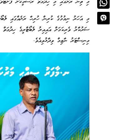
މި ތިން ރަށުގައި މި ހިދުމަތް ރަސްމީކޮށް ފަށްޓަ
މި އަހަރު ނިމުމުގެ ކުރިން ހުރިހާ ރަށެއްގައި ލެބޯޓަ
މިނިސްޓަރު ނާޒިމް ވިދާޅުވިއެވެ.