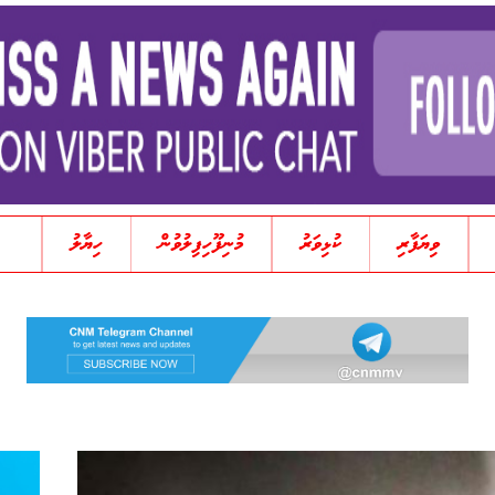
ވިޔަފާރި
ކުޅިވަރު
މުނިފޫހިފިލުވުން
ހިޔާލު