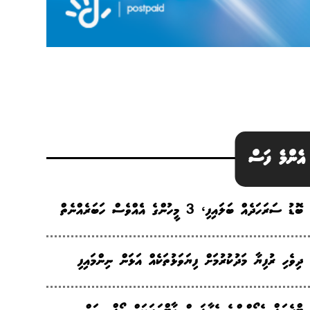
އެންމެ ފަސް
ބޮޑު ސަރަހަދެއް ބަލައިފި، 3 މީހުންގެ އެެއްވެސް ހަބަރެއްނެތް
ދިވެހި ރުފިޔާ މަދުކުރުމަށް ފިޔަވަޅުތަކެއް އަޅަން ނިންމައިފި