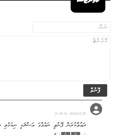
ކޮމެންޓްސް
ފޮނުވާ
ޞާބިރު އަފްނިއަމް ކުމާސިލު އަމީން
2026-02-20 15:28:31
ދައުވާކުރަން ފޮނުވީ ނަމެއްގަ އަސްލަކީ ނިކަމެތި މީ
0
0