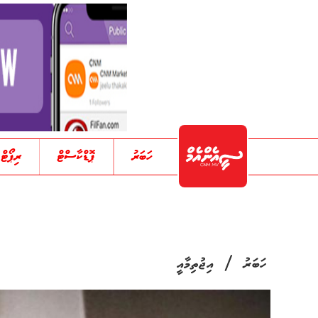
ހަބަރު
ޕޮޑްކާސްޓް
ރިޕޯޓް
/
ހަބަރު
އިޖުތިމާއީ