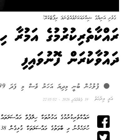
ގެވެށި އަނިޔާގެ ޝިކާރައަކަށްވެއްޖެނަމަ ރިޕޯޓްކުރޭ!
ދައުވާކުރަން ފޮނުވައިފި
ފުލުހުން ބުނީ މިދިޔަ އަހަރު ވެސް މި ފަދަ 99 މައްސަލައެއް ވަނީ ހުށަހަޅާފައި
އަލީ މިދުހަތު
19 ފެބްރުއަރީ 2026 - 22:35:52
ރައްކާތެރިކުރުމުގެ އަމުރުތަކާ ހިލާފުވާ މައްސަލަތައް
ހުށަހެޅުނު މި ބާވަތުގެ މައްސަލަތަކާ ގުޅިގެން 38 މީހަކު ހައްޔަރު ކުރެވުނު ކަމަށެވެ.