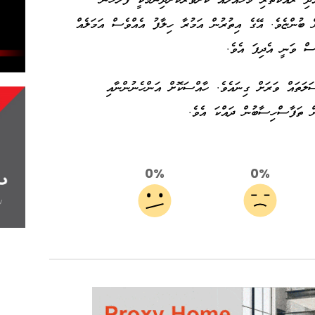
ި ރައްކާތެރި މާހައުލެއް ކަށަވަރުކޮށްދިނުމަކީ ފުލުހުން
ބުންޏެވެ. އޭގެ އިތުރުން އަމުރާ ހިލާފު އެއްވެސް އަމަލެއް
ސް ވަނީ އެދިފަ އެވެ.
ލަތައް ވަރަށް ގިނައެވެ. ހާއްސަކޮށް އަންހެނުންނާއި
ން ތަފާސްހިސާބުން ދައްކަ އެވެ.
0%
0%