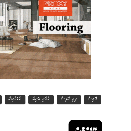
ޕޮލިސް
ޕީޖީ އޮފީސް
ގެވެށި އަނިޔާ
ކުޑަކުދިން