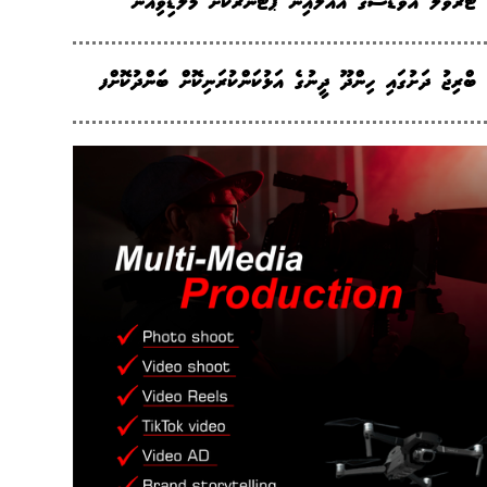
ޓްރެވަލް އެވޯޑްސްގެ އެއާލައިން ޕާޓްނަރަކަށް މޯލްޑިވިއަން
ބްރިޖު ދަށުގައި ހިންދޫ ދީނުގެ އަޅުކަންކުރަނިކޮށް ބަންދުކޮށްފ