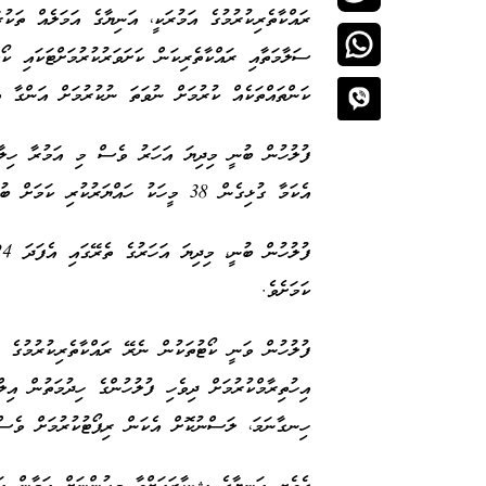
ރައްކާތެރިކުރުމުގެ އަމުރަކީ، އަނިޔާގެ އަމަލެއް ތަކު
ސަލާމަތާއި ރައްކާތެރިކަން ކަށަވަރުކުރުމަށްޓަކައި ކ
ކަންތައްތަކެއް ކުރުމަށް ނުވަތަ ނުކުރުމަށް އަންގާ އަ
އެކަމާ ގުޅިގެން 38 މީހަކު ހައްޔަރުކުރި ކަމަށް ބުންޏެެވެ.
ކަމަށެވެ.
ފުލުހުން ވަނީ ކޯޓުތަކުން ނެރޭ ރައްކާތެރިކުރުމުގެ އ
އިހުތިރާމްކުރުމަށް ދިވެހި ފުލުހުންގެ ހިދުމަތުން އިލ
ހިނގާނަމަ، ލަސްނުކޮށް އެކަން ރިޕޯޓުކުރުމަށް ވެސް