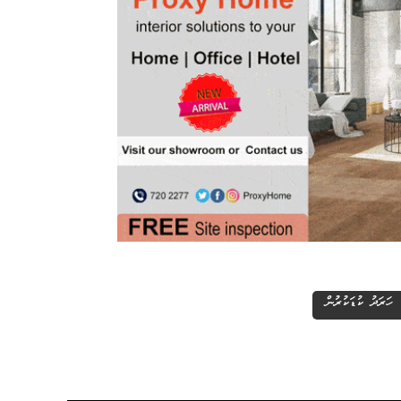
ހަރަދު ކުޑަކުރުން