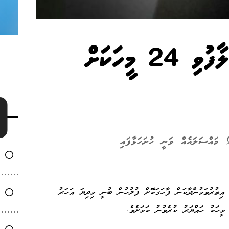
ރައްކާތެރިކުރުމުގެ އަމުރާ ހިލާފުވި 24 މީހަކަށް
 އިތުރުވަމުންދާކަން ފާހަގަކޮށް ފުލުހުން ބުނީ މިދިޔަ އަހަރު