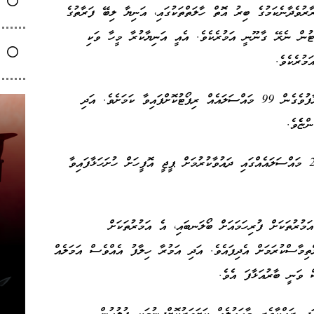
ރާރުވެދާނެކަމުގެ ބިރު އޮތް ހާލަތްތަކުގައި، އަނިޔާ ލިބޭ ފަރާތުގެ
ޯޓުން ނެރޭ ގާނޫނީ އަމުރެކެވެ. އެއީ އަނިޔާކުރާ މީހާ ވަކި
މުރެކެވެ.
ފުލުހުން ބުނީ މިދިޔަ އަހަރު ވެސް މި އަމުރާ ހިލާފުވެގެން 99 މައްސަލައެއް ރިޕޯޓުކޮށްފައިވާ ކަމަށެވެ. އަދި
ފުލުހުން ބުނީ، މިދިޔަ އަހަރުގެ ތެރޭގައި އެފަދަ 24 މައްސަލައެއްގައި ދައުވާކުރުމަށް ޕީޖީ އޮފީހަށް ހުށަހަޅާފައިވާ
ަމުރުތަކަށް ފުރިހަމައަށް ބޯލަނބައި، އެ އަމުރުތަކަށް
ްތިމާސްކުރަމަށް އެދިފައެވެ. އަދި އަމުރާ ހިލާފު އެއްވެސް އަމަލެއް
 ވަނީ ބާރުއަޅާފަ އެވެ.