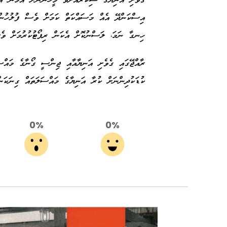
ގެވެށި އަނިޔާގެ ޝިކާރައަށްވާ މީހުންނަށް އަމާން އަދ
އިސްކަންދޭ އެއް މަސައްކަތް ކަމަށް ވެސް ފުލުހުން 
ހިނގާ ނަމަ، ލަސްނުކޮށް އެކަން ރިޕޯޓުކުރުމަށް ވެ
ރާއްޖޭގައި ގެވެށި އަނިޔާއާއި ޖިންސީ ގޯނާގެ މައްސަ
ކުޑަކުދިންނަށް ކުރާ އަނިޔާގެ މައްސަލަތައް ގިނަކަ
0%
0%