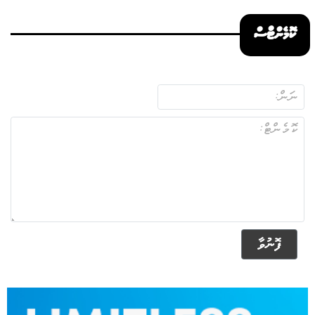
ކޮމެންޓްސް
ފޮނުވާ