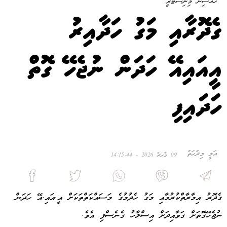
ހައުސިން މިނިސްޓްރީ
ގެދޮރާއި މަގު ހަދާއިރު
އީއައިއޭ ހަދަން ނުޖެހޭ ގޮތް
ހަދައިފި
އަލީ މިދުހަތު
09 މާރޗް 2026 - 14:15:44
ގެދޮރު އިމާރާތްކުރުމާއި މަގު ހެދުމުގެ މަސައްކަތްތަކަށް އީ.އައި.އޭ ހަދަން
ނުޖެހޭގޮތަށް ގަވާއިދަށް އިސްލާހު ގެނެސްފި އެވެ.