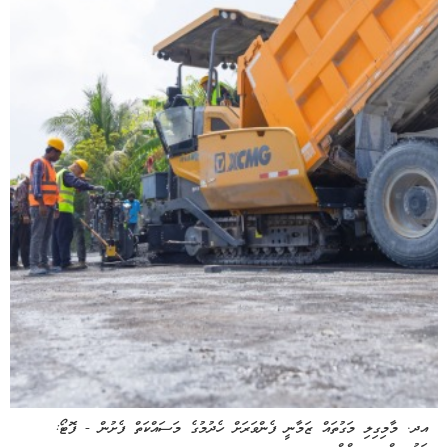
އދ. މާމިގިލި މަގުތައް ޒަމާނީ ފެންވަރަށް ހެދުމުގެ މަސައްކަތް ފެށުން - ފޮޓޯ: