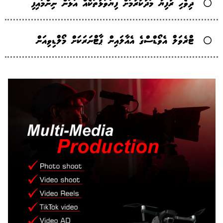
ދިވެހި ރުފިޔާ މަދުކުރުމަށް ފިޔަވަޅުތަކެއް އަޅަން ނިންމައިފި
ޓްރެވަލް އެވޯޑްސްގެ އެއާލައިން ޕާޓްނަރަކަށް މޯލްޑިވިއަން