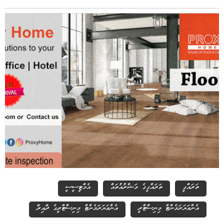
ތަރައްގީ
ތަރައްގީގެ މަޝްރުއުތައް
އެމްޓީސީސީ
އެންވަޔަރަމެންޓް މިނިސްޓްރީ
އެންވަޔަރަމެންޓް މިނިސްޓްރީގެ ދާއިރާ