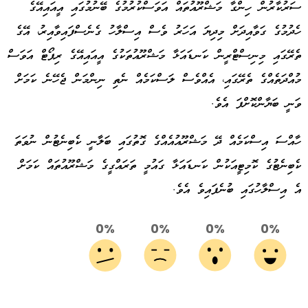
ސަރުކާރުން ހިންގާ މަޝްރޫއުތައް އަވަސްކުރުމުގެ ބޭނުމުގައި އީއައިއޭގެ
ހެދުމުގެ ގަވާއިދަށް މިދިޔަ އަހަރު ވެސް އިސްލާހު ގެނެސްފައިވާއިރު، އޭގެ
ތެރޭގައި މިނިސްޓްރީން ކަނޑައަޅާ މަޝްރޫއުތަކުގެ އީއައިއޭގެ ރިޕޯޓް އަވަސް
މުއްދަތެއްގެ ތެރޭގައި، އެއްވެސް ލަސްކަމެއް ނެތި ނިންމަން ޖެހޭނެ ކަމަށް
ވަނީ ބަޔާންކޮށްފަ އެވެ.
ހާއްސަ އިސްކަމެއް ދޭ މަޝްރޫއުއެއްގެ ގޮތުގައި ބަލާނީ ކެބިނެޓުން ނުވަތަ
ކެބިނެޓުގެ ކޮމިޓީއަކުން ކަނޑައަޅާ ގައުމީ ތަރައްގީގެ މަޝްރޫއުތައް ކަމަށް
އެ އިސްލާހުގައި ބުނެފައިވެ އެވެ.
0%
0%
0%
0%