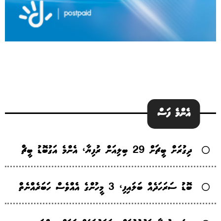
އެންމެ ފަސް
ދިގުރަށް ބީޗަށް 29 ބިލިއަން ރުފިޔާ، އެންމެ އަގުބޮޑު ބީޗް
ބޮޑު ސަރަހަދެއް ބަލައިފި، 3 މީހުންގެ އެެއްވެސް ހަބަރެއްނެތް