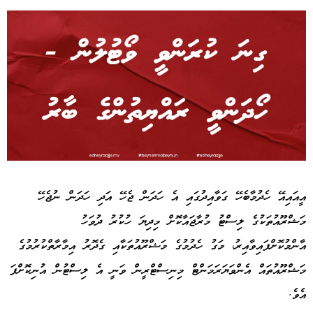
Advertisement
އީއައިއޭ ހެދުމާބެހޭ ގަވާއިދުގައި އެ ހަދަން ޖެހޭ އަދި ހަދަން ނުޖެހޭ
މަޝްރޫއުތަކުގެ ލިސްޓު މުރާޖައާކޮށް މިދިޔަ ހުކުރު ދުވަހު
އާންމުކޮށްފައިވާއިރު، މަގު ހެދުމުގެ މަޝްރޫއުތަކާއި ގެދޮރު އިމާރާތްކުރުމުގެ
މަޝްރޫއުތައް އެންވަޔަރަމަންޓް މިނިސްޓްރީން ވަނީ އެ ލިސްޓުން އުނިކޮށްފަ
އެވެ.