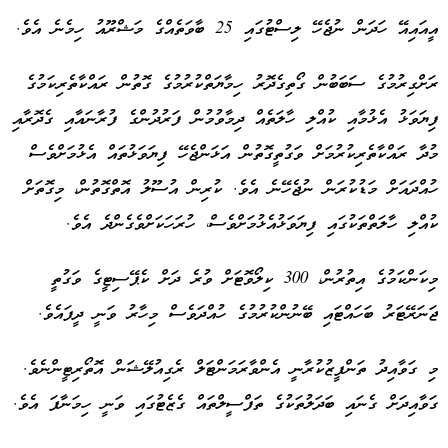
އީއައިއޭ ހަދަން ނުޖެހޭ ލިސްޓުގައި 25 ބާވަތެއްގެ މަޝްރޫއު ހިމެނެ އެވެ.
ރަށްގިރުމުގެ ސަބަބުން ގޯތިގެދޮރު ހިމާޔަތްކުރުމުގެ ގޮތުން ރައްކާތެރިކަމުގެ
ފިޔަވަޅު އެޅުމާއި ކުއްލި ހާލަތެއް ދިމާވުމުން ފަރުދުންގެ ފުރާނައާއި ގެދޮރާއި
މުދާ ރައްކާތެރިކުރުމަށް ވަގުތީގޮތުން އަޅަންޖެހޭ ފިޔަވަޅުތައް އެޅުމަށްވެސް
ހުއްދައަށް މަޑުކުރަން ނުޖެހޭނެ އެވެ. ކުރިން އުސޫލު އޮތްގޮތުން، މިގޮތަށް
ކުއްލި ހާލަތްތަކުގައި ފިޔަވަޅުއެޅުމަށްވެސް، ހުރަހަކަށްވެގެންދެ އެވެ.
މިކަންކަމުގެ އިތުރުން، 300 ކިލޯވޮޓަށް ވުރެ ދަށް ކެޕޭސިޓީގެ ވަގުތީ
ޖަނަރޭޓަރު ބަހައްޓައި ބޭނުންކުރުމުގެ ހުއްދަވެސް މިހާރު ވަނީ ދީފައެވެ.
މި ގަވާއިދު ތަންފީޒުކުރާނީ އެންވާރަމަންޓަލް ރެގިއުލޭޝަން އޮތޯރިޓީންނެވެ.
ގަވާއިދަށް ގެނައި ބަދަލުތަކުގެ ތަފްސީލްތައް ގެޒެޓުގައި ވަނީ ހިމަނާފަ އެވެ.