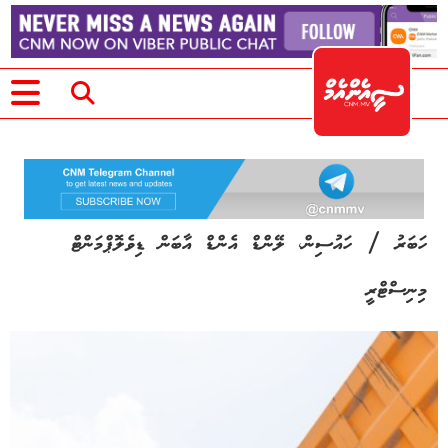
/
ހަބަރު
ހައުސިން، ލޭންޑް އެންޑް އާބަން ޑިވެލޮޕްމަންޓް
މިނިސްޓްރީ