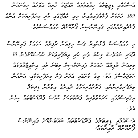
އެސްއެމްއީ ޑިޖިޓަލްގެ ހިދުމަތްތައް ރާއްޖޭގެ ހުރިހާ އަތޮޅެއް ހިމެނޭހެން
189 ރަށަކަށް ފުޅާވެފައިވާއިރު، މިއީ ރާއްޖޭގައި ކުދި ވިޔަފާރިތަކަށް އެންމެ
ފުޅާދާއިރާއެއްގައި ފައިނޭންސިން ފޯރުކޮށްދޭ މުއައްސަސާއެވެ.
މި މުއައްސަސާ ފެށުނުއިރު ފަސް މިލިއަން ރުފިޔާއާ ހަމައަށް ފައިނޭންސް
ދޫކުރި ނަމަވެސް، މިހާރު ވަނީ ކުދި ވިޔަފާރިތަކަށް ހާއްސަކޮށްގެން 10
މިލިއަން ރުފިޔާއާ ހަމައަށް ފައިނޭންސިން ލިބޭނެ ލުއި އިންތިޒާމުތަކެއް
ހަމަޖައްސާފަ އެވެ. މީގެ ތެރޭގައި އަލަށް ފަށާ ވިޔަފާރިތަކާއި، އަންހެން
ވިޔަފާރިވެރިންނާއި، ފަތުރުވެރިކަމުގެ ދާއިރާގެ އިތުރުން ޑިޖިޓަލް
އިގްތިސާދުގައި ހަރަކާތްތެރިވާ ފަރާތްތަކަށް ހާއްސަ ޕްރޮޑަކްޓްތައް ހިމެނެ
އެވެ.
އެސްއެމްއީ ޑިޖިޓަލްގެ ޕްރޮޑަކްޓްތައް ބައްޓަންކޮށް ފައިނޭންސް
ފޯރުކޮށްދޭ ދާއިރާތައް: