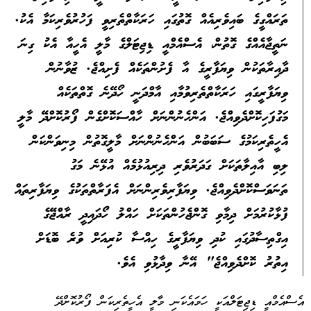
ތަރައްގީގެ ބައިވެރިއެއް ގޮތުގައި ހަރަކާތްތެރިވީ ފަހުރުވެރިކަމާ އެކު.
ނަތީޖާއެއްގެ ގޮތުން، އެސްއެމްއީ ޑިޖިޓަލްގެ މާލީ އެހީއާ އެކު ގިނަ
ދާއިރާތަކުން ވިޔަފާރީގެ އާ ފެށުންތަކެއް ފެށިއްޖެ. ޒުވާނުން
ވިޔަފާރީގައި ހަރަކާތްތެރިވުމާއި އާމްދަނީ ހޯދޭނެ ގޮތްތަކެއް
މަގުފަހިކޮށްދެވިއްޖެ. އަންހެނުންނަށް ހާއްސަކޮށްގެން ފޯރުކޮށްދޭ މާލީ
އެހީތެރިކަމުގެ ސަބަބުން އަންހެނުންނަށް މާލީގޮތުން މިނިވަންކަން
ލިބި އާއިލާތަކަށް ގަދަރުވެރި ދިރިއުޅުމެއް އުޅޭނެ މަގު
ތަނަވަސްކޮށްދެވިއްޖެ. ވިޔަފާރިވެރިންނަށް އެފަރާތްތަކުގެ ވިޔަފާރިތައް
ފުޅާކުރުމަށް ދިމާވި ގޮންޖެހުންތަކަށް ހައްލު ހޯދައިދީ ރާއްޖޭގެ
އިގްތިސާދުގައި ކުދި ވިޔަފާރީގެ ހިއްސާ ކުރިއަށް ވުރެ ބޮޑަށް
އިތުރު ކޮށްދެވިއްޖެ" އޭނާ ވިދާޅުވި އެވެ.
އެސްއެމްއީ ޑިޖިޓަލްއަކީ ހަމައެކަނި މާލީ އެހީތެރިކަން ފޯރުކޮށްދޭ