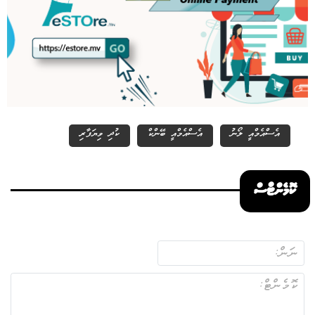
އެސްއެމްއީ ލޯނު
އެސްއެމްއީ ބޭންކް
ކުދި ވިޔަފާރި
ކޮމެންޓްސް