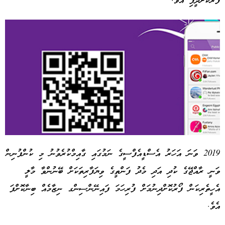
ފޯރުކޮށްދީފި އެވެ.
2019 ވަނަ އަހަރު އެސްޑީއެފްސީގެ ނަމުގައި ގާއިމްކުރެވުނު މި ކުންފުނިން
ވަނީ ރާއްޖޭގެ ކުދި އަދި މެދު ފަންތީގެ ވިޔަފާރިތަކަށް ބޭނުންވާ މާލީ
Advertisement
އެހީތެރިކަން ފޯރުކޮށްދިނުމަށް ފުރިހަމަ ފައިނޭންސިންގ ނިޒާމެއް ބިނާކޮށްފަ
އެވެ.