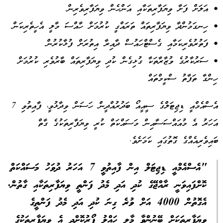
• އަލަށް ފަށާ ވިޔަފާރިތަކާއި އަންހެން ވިޔަފާރިވެރިން
• ހިނގަމުންދާ ވިޔަފާރިތައް ތަރައްގީ ކުރުމަށް ހާއްސަ މާލީ އެހީތެރިކަން
• ފަތުރުވެރިކަމާއި ގެސްޓްހައުސް ދާއިރާ އިތުރަށް ފުޅާކުރުން
• ސަރުކާރުގެ ވުޒާރާތަކާ ގުޅިގެން ކުދި ވިޔަފާރިތައް ބާރުވެރި ކުރުމަށް
ހިންގާ ތަފާތު ސްކީމްތައް
އެސްއެމްއީ ޑިޖިޓަލްގެ ސީއީއޯ ބަދުރުއްދީން ހަސަން ވިދާޅުވީ، ފާއިތުވި 7
އަހަރު އެ މުއައްސަސާއިން މަސައްކަތް ކުރީ ވިޔަފާރިތަކުގެ ގާތް
ބައިވެރިއެއްގެ ގޮތުގައި ކަމަށެވެ.
"އެސްއެމްއީ ޑިޖިޓަލް އިން ފާއިތުވީ 7 އަހަރު ދުވަހު މަސައްކަތް
ކޮށްފައިވަނީ ރާއްޖޭގެ ކުދި އަދި މެދު ފަންތީ ވިޔަފާރިތަކާއި ގާތުން.
އެގޮތުން 4000 އަށް ވުރެ ގިނަ ކުދި އަދި މެދު ފަންތީގެ
ވިޔަފާރިތަކަށް ބޭނުންވާ މާލީ ހައްލު ފޯރުކޮށްދީ އެ ވިޔަފާރިތަކުގެ