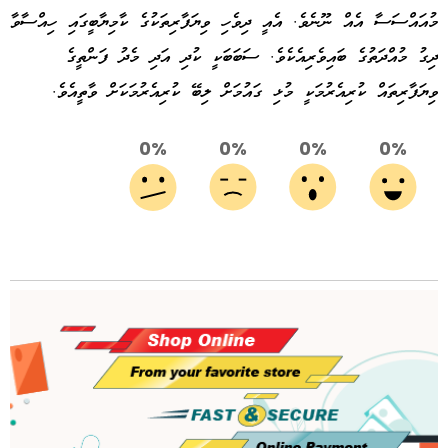
މުއައްސަސާ އެއް ނޫނެވެ. އެއީ ދިވެހި ވިޔަފާރިތަކުގެ ކާމިޔާބީގައި ހިއްސާވާ
ދިގު މުއްދަތުގެ ބައިވެރިއެކެވެ. ސަބަބަކީ ކުދި އަދި މެދު ފަންތީގެ
ވިޔަފާރިތައް ކުރިއެރުމަކީ މުޅި ގައުމަށް ލިބޭ ކުރިއެރުމަކަށް ވާތީއެވެ.
0%
0%
0%
0%