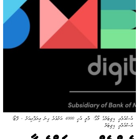
އެސްއެމްއީ ޑިޖިޓަލްގެ ލޯގޯ: މާލީ އެހީ 4000 އަށްވުރެ ގިނަ ވިޔަފާރިއަށް - ފޮޓޯ:
އެސްއެމްއީ ޑިޖިޓަލް