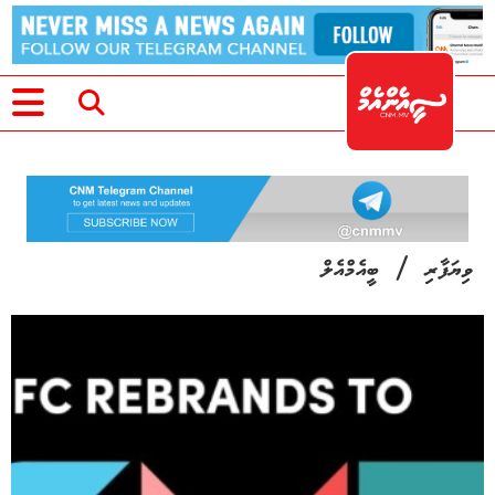
/
ވިޔަފާރި
ބީއެމްއެލް