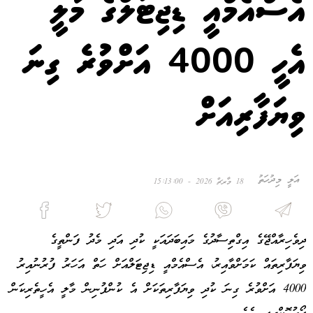
އެސްއެމްއީ ޑިޖިޓަލްގެ މާލީ
އެހީ 4000 އަށްވުރެ ގިނަ
ވިޔަފާރިއަށް
އަލީ މިދުހަތު
18 މާރޗް 2026 - 15:13:00
ދިވެހިރާއްޖޭގެ އިގްތިސާދުގެ މައިބަދައަކީ ކުދި އަދި މެދު ފަންތީގެ
ވިޔަފާރިތައް ކަމަށްވާއިރު، އެސްއެމްއީ ޑިޖިޓަލްއަށް ހަތް އަހަރު ފުރުނުއިރު
4000 އަށްވުރެ ގިނަ ކުދި ވިޔަފާރިތަކަށް އެ ކުންފުނިން މާލީ އެހީތެރިކަން