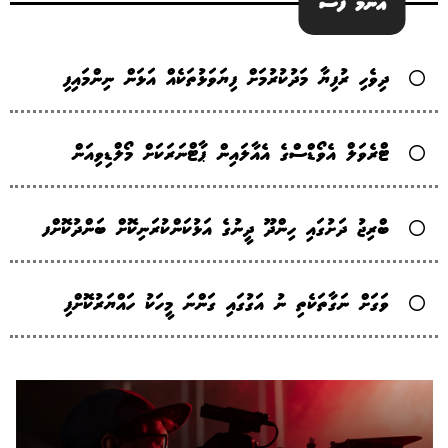
އެންމެ ފަސް
ދިވެހި ރުފިޔާ މަދުކުރުމަށް ފިޔަވަޅުތަކެއް އަޅަން ނިންމައިފި
ޓްރެވަލް އެވޯޑްސްގެ އެއާލައިން ޕާޓްނަރަކަށް މޯލްޑިވިއަން
ބްރިޖު ދަށުގައި ހިންދޫ ދީނުގެ އަޅުކަންކުރަނިކޮށް ބަންދުކޮށްފ
ވަގަށް ނަގާތަކެތި ނު އަގުގައި ގަންނަ މީހަކު ހައްޔަރުކޮށްފި