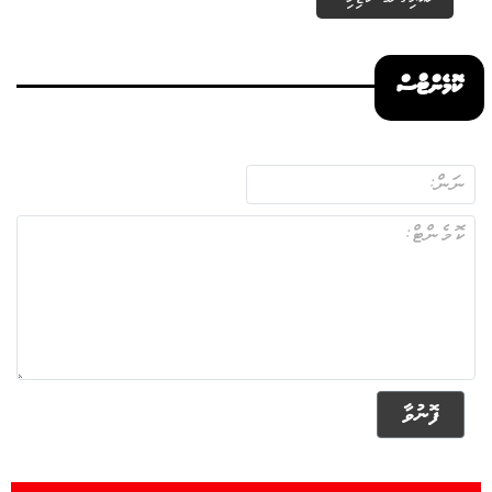
ކޮމެންޓްސް
ފޮނުވާ