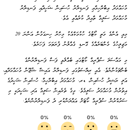
މުހައްމަދު އިބްރާހިމާއި ފަނޑިޔާރު ހުސައިން ޝަހީދާއި ފަނޑިޔާރު
މުހައްމަދު ސަލީމް ތާއިދު ކުރެއްވި އެވެ.
މިއީ އެންމެ މަތީ ކޯޓުގެ ހުކުމަކާއެކު މިހާރު ހިނގަމުން އަންނަ 20
މަޖިލީހުގެ މެންބަރެއްގެ ގޮނޑި ގެއްލުނު ފުރަތަމަ ފަހަރެވެ.
މި މައްސަލަ ސުޕްރީމް ކޯޓުގައި ބެއްލެވީ ފަސް ފަނޑިޔާރުންގެ
ބެންޗަކުންނެވެ. އެއީ ރިޔާސަތުގައި ފަނޑިޔާރު އައިޝާ ޝުޖޫން މުހައްމަދާއި،
އަލީ ރަޝީދު ހުސެއިން، ޑރ. މުހައްމަދު އިބްރާހީމް، ހުސެއިން ޝަހީދުގެ
އިތުރުން މުހައްމަދު ސަލީމެވެ. މީގެ ތެރެއިން ސަލީމް އަދި ޝަހީދަކީ މި
ސަރުކާރުން ސުޕްރީމް ކޯޓަށް އައްޔަންކުރި ދެ ފަނޑިޔާރުންނެވެ.
0%
0%
0%
0%