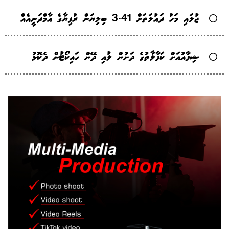
ޖުލައި މަހު ދައުލަތަށް 3.41 ބިލިޔަން ރުފިޔާގެ އާމްދަނީއެއް
ޝިފާއުއަށް ކަފާލާތުގެ ދަށުން ލުއި ދޭން ހައިކޯޓުން ދެކޮޅު