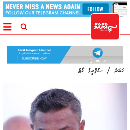
/
ހަބަރު
ސުޕްރީމް ކޯޓު