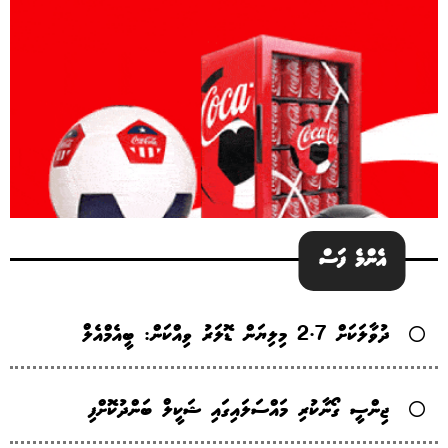
އެންމެ ފަސް
ދުވާލަކަށް 2.7 މިލިޔަން ޑޮލަރު ވިއްކަން: ބީއެމްއެލް
ޖިންސީ ގޯނާކުރި މައްސަލައިގައި ޝަކީލް ބަންދުކޮށްފި