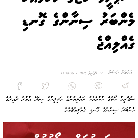
މެންބަރު ސިނާންގެ ގޮނޑި
ގެއްލިއްޖެ
އަހުމަދު ހަސަން
12 އޭޕްރީލް 2026 - 13:38:56
ސުޕްރީމް ކޯޓުގެ ހުކުމާއެކު ރައްޔިތުންގެ މަޖިލީހުގެ ހިތަދޫ އުތުރު ދާއިރާގެ
މެންބަރު ސިނާންގެ ގޮނޑި ގެއްލިއްޖެއެވެ.