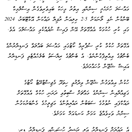
މައްސަލަ ހުށަހެޅީ ސިނާނާއި އިތުރު މީހަކު ބައިވެރިވެގެން އިސްލާމިކް
ބޭންކުން ނެގި ލޯނަކަށް 2.5 މިލިއަން ރުފިޔާ ދައްކަން އޮކްޓޫބަރު، 2024
ގައި ކުރި ހުކުމަކާ އެއްގޮތަށް އޭނާ ފައިސާ ނުދެއްކެވި މައްސަލާގަ އެވެ.
އެގޮތަށް ހުކުމް ކުރީ ސުޕްރީމް ކޯޓުގައި މައްސަލަ ބައްލަވާ ފަނޑިޔާރުންގެ
ބެންޗުގެ އިއްތިފާގުންނެވެ. އެ ބެންޗުގެ ރިޔާސަތު ބެލެހެއްޓެވީ ފަނޑިޔާރު
އައިޝާ ޝުޖޫން މުހައްމަދެވެ.
ހުކުން އިއްވަމުން ޝުޖޫން ވިދާޅުވީ ހިތަދޫ މެޖިސްޓްރޭޓް ކޯޓުގެ
ގަޒިއްޔާއިން ސިނާންގެ މައްޗަށް ސާބިތުވި ދަރަނި ހުކުމާ އެއްގޮތަށް
ދައްކާފައި ނުވުމުގެ ސަބަބުން ރައްޔިތުންގެ މަޖިލީހުގެ މެންބަރުކަމުން
ސިނާނު ވަކިވެއްޖެ ކަމަށް ކަނޑައަޅާ ކަމަށެވެ.
އެ ރައުޔަށް ފަނޑިޔާރު އަލީ ރަޝީދު ހުސައިނާއި ފަނޑިޔާރު ޑރ.