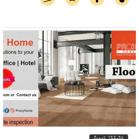
ރައްޔިތުންގެ މަޖިލިސް