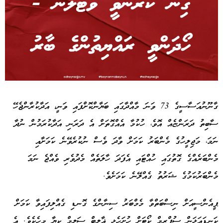
Advertisement
ގާނޫނުއަސާސީގެ 73 ވަނަ މާއްދާގައި ބަޔާންކޮށްފައި ވަނީ، އަދާކުރާންޖެހޭ
ސާބިތު ދަރަންޏެއް އޮވެ، ހުކުމާ އެއްގޮތަށް އެ ދަރަނި އަދާކުރަމުން ނުދާ
ނަމަ، މަޖިލީހުގެ މެންބަރު ކަމަށް ވާދަ ވެސް ނުކުރެވޭނެ ކަމަށާއި
މެންބަރެއްގެ ގޮތުގައި ހުއްޓައި އެފަދަ ހާލަތެއް މެދުވެރި ވެއްޖެ ނަމަ
މެންބަރުކަމުގެ ޝަރުތު ގެއްލޭނެ ކަމަށެވެ.
ޕީއެންސީއަށް ނިސްބަތްވާ މެމްބަރު ސިނާންގެ ގޮނޑި ގެއްލިފައިވާ ކަމަށް
ކަނޑައަޅަން ސުޕްރީމް ކޯޓަށް ހުށަހެޅީ ޣާލިބް ސަލީމް ކިޔާ މީހެކެވެ. އެ