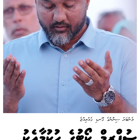
މެންބަރު ސިނާންގެ ގޮނޑި ގެއްލިއްޖެ
ސުޕްރީމް ކޯޓުގެ ހުކުމާއެކު