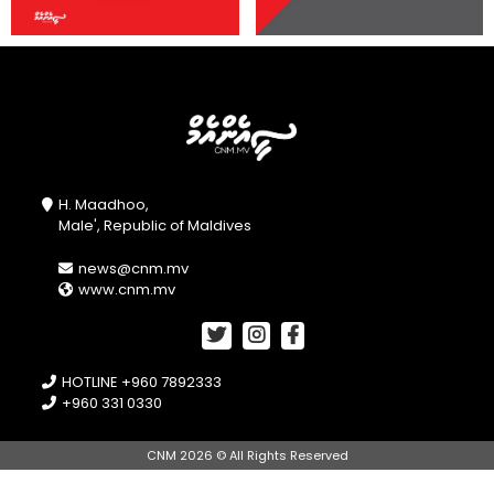
H. Maadhoo,
Male', Republic of Maldives
news@cnm.mv
www.cnm.mv
HOTLINE +960 7892333
+960 331 0330
CNM 2026 © All Rights Reserved
//openPhotoSwipe();