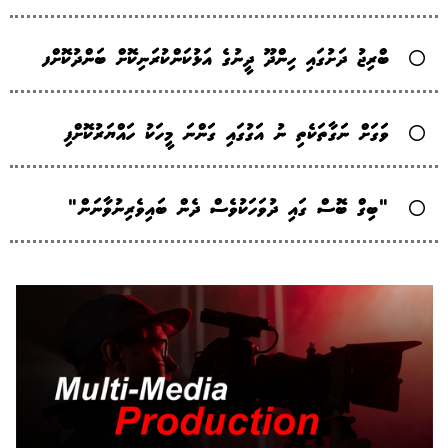
ބްރިޖު ދަށުގައި ހިންދޫ ދީނުގެ އަޅުކަންކުރަނިކޮށް ބަންދުކޮށްފ
ވަގަށް ނަގާތަކެތި ނު އަގުގައި ގަންނަ މީހަކު ހައްޔަރުކޮށްފި
"ބިގް ބޮސް ގައި ދުވަހަކުވެސް ދެން ބައިވެރިނުވާނަން"