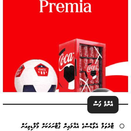
އެންމެ ފަސް
ޓްރެވަލް އެވޯޑްސްގެ އެއާލައިން ޕާޓްނަރަކަށް މޯލްޑިވިއަން