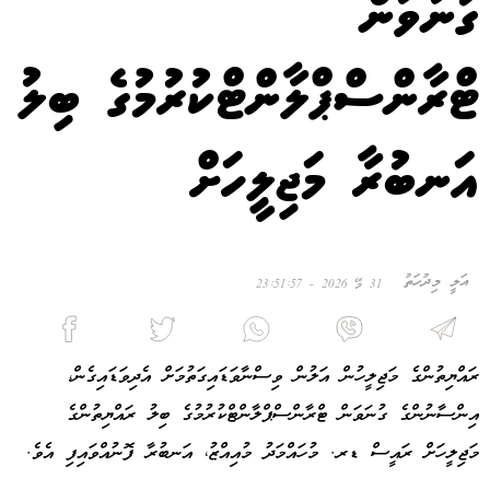
ގުނަވަން
ޓްރާންސްޕްލާންޓްކުރުމުގެ ބިލު
އަނބުރާ މަޖިލީހަށް
އަލީ މިދުހަތު
31 މޭ 2026 - 23:51:57
ރައްޔިތުންގެ މަޖިލީހުން އަލުން ވިސްނާވަޑައިގަތުމަށް އެދިވަޑައިގެން،
އިންސާނުންގެ ގުނަވަން ޓްރާންސްޕްލާންޓްކުރުމުގެ ބިލު ރައްޔިތުންގެ
މަޖިލީހަށް ރައީސް ޑރ. މުހައްމަދު މުއިއްޒު، އަނބުރާ ފޮނުއްވައިފި އެވެ.