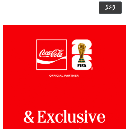
ފޮނުވާ