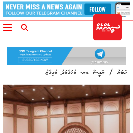
/
ހަބަރު
ރައީސް ޑރ. މުހައްމަދު މުއިއްޒު