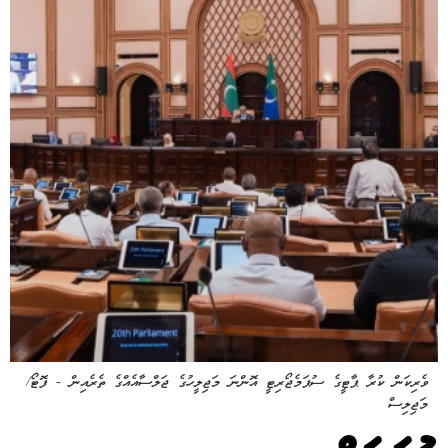
ވެރިކަން ކުރާ ޕާޓީގެ ސުޕަމެޖޯރިޓީ އޮންނަ މަޖިލީހުގެ ޖަލްސާއެއްގެ ތެރެއިން - ފޮޓޯ/
މަޖިލިސް