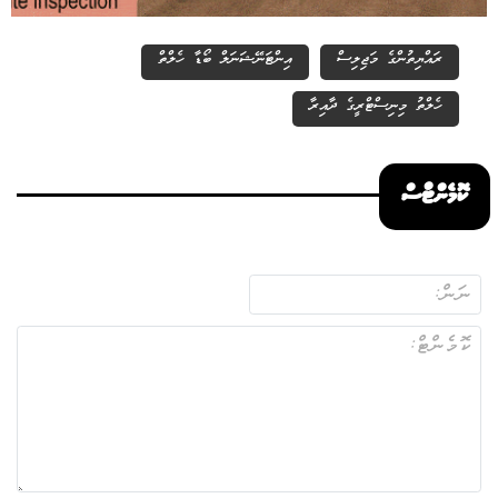
ރައްޔިތުންގެ މަޖިލިސް
އިންޓަނޭޝަނަލް ބޯޑާ ހެލްތް
ހެލްތު މިނިސްޓްރީގެ ދާއިރާ
ކޮމެންޓްސް