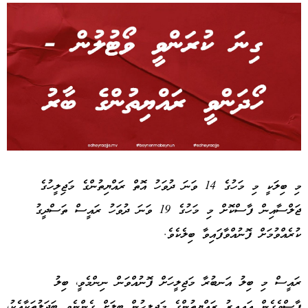
Advertisement
މި ބިލަކީ މި މަހުގެ 14 ވަނަ ދުވަހު އޮތް ރައްޔިތުންގެ މަޖިލީހުގެ
ޖަލްސާއިން ފާސްކޮށް މި މަހުގެ 19 ވަނަ ދުވަހު ރައީސް ތަސްދީގު
ކުރެއްވުމަށް ފޮނުއްވާފައިވާ ބިލެކެވެ.
ރައީސް މި ބިލު އަނބުރާ މަޖިލީހަށް ފޮނުއްވަން ނިންމެވީ، ބިލު
ފާސްވެގެން އައިއިރު ރައްޔިތުންގެ މަޖިލީހުން ބިލަށް ގެންނެވި ބަދަލުތަކާއެކު،