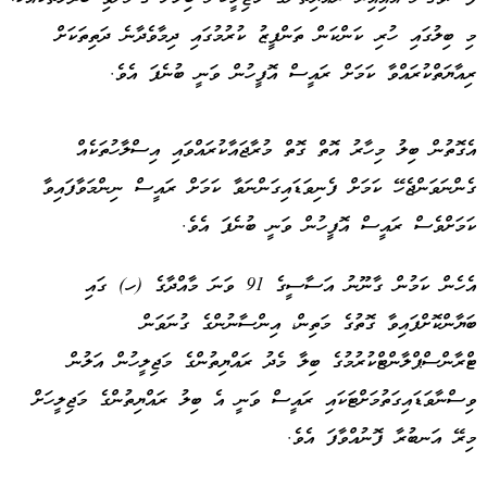
މި ބިލުގައި ހުރި ކަންކަން ތަންފީޒު ކުރުމުގައި ދިމާވެދާނެ ދަތިތަކަށް
ރިއާޔަތްކުރައްވާ ކަމަށް ރައީސް އޮފީހުން ވަނީ ބުނެފަ އެވެ.
އެގޮތުން ބިލު މިހާރު އޮތް ގޮތް މުރާޖައާކުރައްވައި އިސްލާހުތަކެއް
ގެންނަވަންޖެހޭ ކަމަށް ފެނިވަޑައިގަންނަވާ ކަމަށް ރައީސް ނިންމަވާފައިވާ
ކަމަށްވެސް ރައީސް އޮފީހުން ވަނީ ބުނެފަ އެވެ.
އެހެން ކަމުން ގާނޫނު އަސާސީގެ 91 ވަނަ މާއްދާގެ (ހ) ގައި
ބަޔާންކޮށްފައިވާ ގޮތުގެ މަތިން، އިންސާނުންގެ ގުނަވަން
ޓްރާންސްޕްލާންޓްކުރުމުގެ ބިލާ މެދު ރައްޔިތުންގެ މަޖިލީހުން އަލުން
ވިސްނާވަޑައިގަތުމަށްޓަކައި ރައީސް ވަނީ އެ ބިލު ރައްޔިތުންގެ މަޖިލީހަށް
މިރޭ އަނބުރާ ފޮނުއްވާފަ އެވެ.