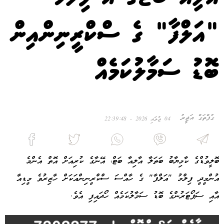
"އަލްފާ" ގެ ސްކްރީނިންއިން
ބޮޑު ސަމާލުކަމެއް
ގުފްތަގް އަޖީރު
04 ޖުލައި 2026 - 22:39:48
ބޮލީވުޑްގެ ކާމިޔާބު ބަތަލާ އާލިއާ ބަޓް، އޭނާގެ ކުރިއަށް އޮތް އެންމެ
އުންމީދީ ފިލްމު "އަލްފާ" ގެ ހާއްސަ ސްކްރީނިންއަކަށް ހާޒިރުވެ މީޑިއާ
އާއި ސަޕޯޓަރުންގެ ބޮޑު ސަމާލުކަމެއް ހޯދައިފި އެވެ.