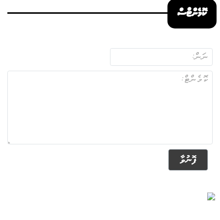
ކޮމެންޓްސް
ފޮނުވާ