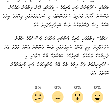
ބަޔަކާއި ސަޕޯޓަރުން ދަނީ އާލިއާގެ ސިފައަށާއި އޭނާ ފިލްމުން ދައްކާނެ
އެކްޝަން ރޯލަށް ތައުރީފު ކުރަމުންނެވެ. މި ބައްދަލުވުމުގައި ފިލްމުގެ ޓީމުގެ
ބައެއް އިސް ފަރާތްތަކުން ވެސް ބައިވެރިވެފައިވެ އެވެ.
"އަލްފާ" ފިލްމުގައި އާލިއާ ފެންނާނީ ވަރުގަދަ ޖާސޫސެއްގެ ރޯލުން
ކަމަށްވާއިރު، މިއީ އޭނާގެ ކެރިއަރުގައި ވެސް ފެންނާނެ އެންމެ ތަފާތު އެއް
ފެނިލުމަށް ވާނެއެވެ. ބޮލީވުޑްގެ ހަބަރުތައް ބުނާ ގޮތުގައި މި
ސްކްރީނިންއަށް ފަހު ފިލްމާ މެދު އޮތް އުންމީދުތައް ވަނީ ކުރިއަށްވުރެ
ބޮޑުވެފަ އެވެ.
0%
0%
0%
0%