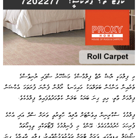
މި ފިލްމަކީ ޔާޝް ރާޖް ފިލްމްސްގެ މަޝްހޫރު ސްޕައި ޔުނިވާސްގެ
ތެރެއިން އަންހެން ބަތަލާއަކު މައިގަނޑު ރޯލުން ފެންނަ ފުރަތަމަ އެކްޝަން
Advertisement
ފިލްމަށް ވާތީ، މިއީ ގިނަ ބަޔަކު ބަލަން ކެތްމަދުވެފައިވާ ފިލްމެކެވެ.
ފިލްމުގެ ސްކްރީނިން އިވެންޓަށް އާލިއާ ހާޒިރުވީ ވަރަށް ސާދާ އަދި އެހާމެ
ފުރިހަމަ ހެދުމެއްގައެވެ. އޭނާގެ މި ފެނިލުމުގެ ފޮޓޯތަކާއި ވީޑިއޯތައް
ސޯޝަލް މީޑިއާގައި ވަރަށް ބާރަށް ދައުރުވަމުންދާއިރު، ފިލްމީ ދާއިރާގެ ގިނަ