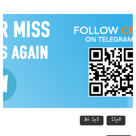
ބޮލީވުޑް
އާލިއާ ބަޓް