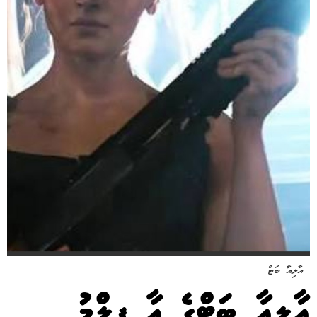
އާލިއާ ބަޓް
އާލިއާ ބަޓްގެ އާ ފިލްމު