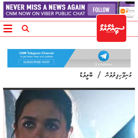
/
މުނިފޫހިފިލުވުން
ބޮލީވުޑް