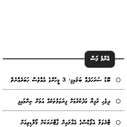
އެންމެ ފަސް
ބޮޑު ސަރަހަދެއް ބަލައިފި، 3 މީހުންގެ އެެއްވެސް ހަބަރެއްނެތް
ދިވެހި ރުފިޔާ މަދުކުރުމަށް ފިޔަވަޅުތަކެއް އަޅަން ނިންމައިފި
ޓްރެވަލް އެވޯޑްސްގެ އެއާލައިން ޕާޓްނަރަކަށް މޯލްޑިވިއަން