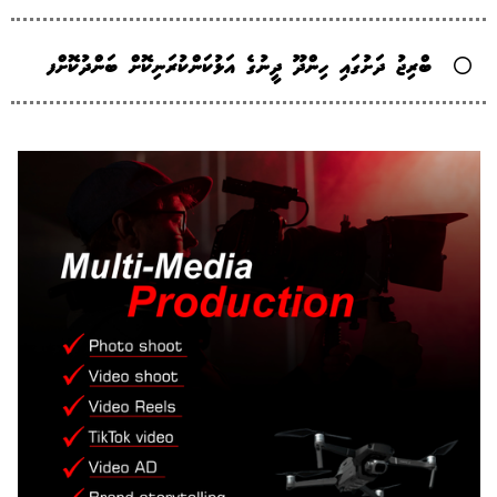
ބްރިޖު ދަށުގައި ހިންދޫ ދީނުގެ އަޅުކަންކުރަނިކޮށް ބަންދުކޮށްފ