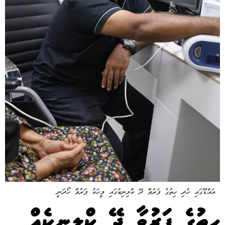
އައްޑޫގައި ހެދި ހިތުގެ ފަރުވާ ދޭ ކްލިނިކުގައި މީހަކު ފަރުވާ ހޯދަނީ
ހިތުގެ ފަރުވާ ދޭ ކްލިނިކެއް