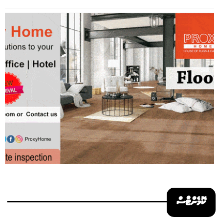
ކޮމެންޓްސް