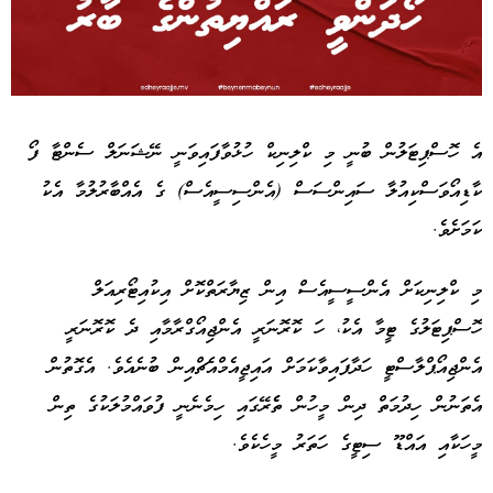
Advertisement
އެ ހޮސްޕިޓަލުން ބުނީ މި ކްލިނިކް ހުޅުވާފައިވަނީ ނޭޝަނަލް ސެންޓާ ފޯ
ކާޑިއޯވަސްކިއުލާ ސައިންސަސް (އެންސިސީއެސް) ގެ އެއްބާރުލުމާ އެކު
ކަމަށެވެ.
މި ކްލިނިކަށް އެންސީސީއެސް އިން ޒިޔާރަތްކޮށް އިކުއިޓޯރިއަލް
ހޮސްޕިޓަލުގެ ޓީމާ އެކު، ހަ ކޮރޮނަރީ އެންޖިއޯގްރާމާއި ދެ ކޮރޮނަރީ
އެންޖިއޯޕްލާސްޓީ ހަދާފައިވާކަމަށް އައިޖީއެމްއެޗްއިން ބުނެއެވެ. އެގޮތުން
އެތަނުން ހިދުމަތް ދިން މީހުން ތެެރޭގައި ހިމެނެނީ ފުވައްމުލަކުގެ ތިން
މީހަކާއި އައްޑޫ ސިޓީގެ ހަތަރު މީހެކެވެ.