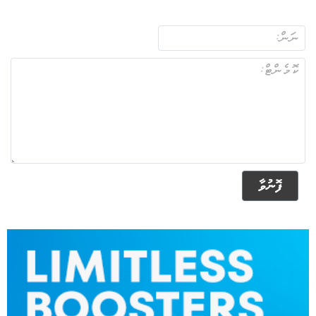
ފޮނުވާ