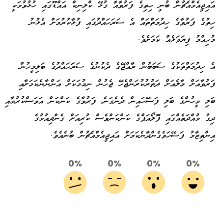
އައިޖީއެމްއެޗުން ބުނީ ހިތިގެ ފަރުވާއާ ގުޅޭ ކްލިނިކް އައްޑޫގައި ހުޅުވުމަކީ
ހިތުގެ ފަރުވާގެ ހިދުމަތްތައް އެ ސަރަހައްދުގައި ފުޅާކުރުމަށް އެޅުނު
މުހިއްމު ފިޔަވަޅެއް ކަމަށެވެ.
އެ ހިދުމަތްތަކުގެ ސަބަބުން ރާއްޖޭގެ ދެކުނުގެ ސަރަަހައްދުގެ ބަލިމީހުން
ފަރުވާއަށް މާލެއަށް ދަތުރުކުރަންޖެހޭ ޖެހުން ނިމުމަކަށް އަންނާނެކަމަށާއި
ބަލި މީހުންގެ ބަލި ފަސޭހައިން ދެނެގަނެ، ފަރުވާގެ ކަންކަން އަވަސްކުރުމާއި
ދިގު މުއްދަތެއްގައި ފޮލޯއަޕްގެ ކަންކަންވެސް ކުރިއަށް ގެންދިއުމުގެ
އިންތިޒާމު ފަސޭހަވެގެންދާނެކަމަށް އައިޖީއެމްއެޗުން ބުނެއެވެ.
0%
0%
0%
0%