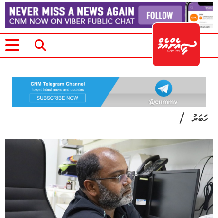
/
ހަބަރު