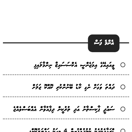
އެންމެ ފަސް
ވީއައިއޭގެ އިމަޖެންސީ އެކްސަސައިޒް ނިންމާލައިފި
ދައްތަ ވަގަށް ނެގި ކާޑު ބޭނުންކުރި ކޮއްކޮ ޖަލަށް
ސައުދީ ޕާކިސްތާނު އަދި ތުރުކީން ދިފާއުވާން އެއްބަސްވެއްޖެ
ޑްރަގާއެކުއެކު ކުޅުދުއްފުށިން 4 މީހަކު ހައްޔަރުކޮށްފި