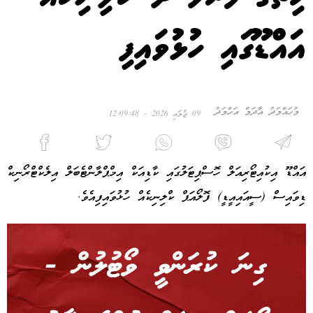
އައްޑޫގައި ހުޅުވައިފި
މުހައްމަދު އާދަމް އަހްމަދު
09 ޖުލައި 2026 - 12:09:48
އައްޑޫ އިކުއިޓޯރިއަލް ހޮސްޕިޓަލުގައި ކާޑިއަކް އިމްޕްލާންޓެބަލް އިލެކްޓްރޯނިކް
ޑިވައިސް (ސީއައިއީޑީ) ފޮލޯއަޕް ކްލިނިކެއް ހުޅުވައިފިއެވެ.