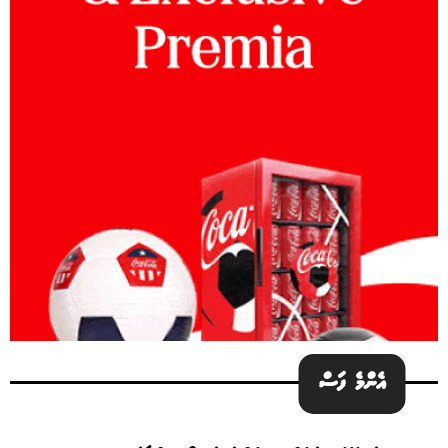
އެންމެ ފަސް