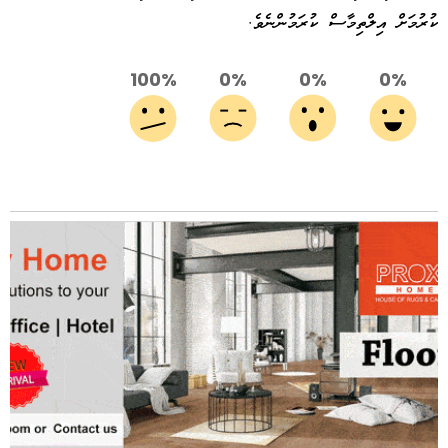
ކުރުމަށް އިލްތިމާސް ކުރަމުންނެވެ.
100%
0%
0%
0%