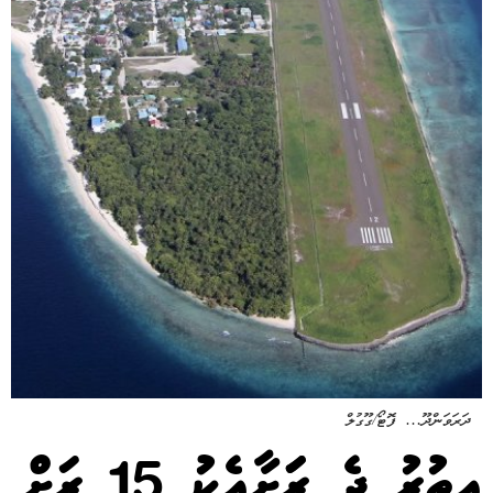
ދަރަވަންދޫ… ފޮޓޯ/ގޫގުލް
އިތުރު ދެ ރަަށާއެކު 15 ރަށް