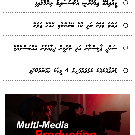
ވީއައިއޭގެ އިމަޖެންސީ އެކްސަސައިޒް ނިންމާލައިފި
ދައްތަ ވަގަށް ނެގި ކާޑު ބޭނުންކުރި ކޮއްކޮ ޖަލަށް
ސައުދީ ޕާކިސްތާނު އަދި ތުރުކީން ދިފާއުވާން އެއްބަސްވެއްޖެ
ޑްރަގާއެކުއެކު ކުޅުދުއްފުށިން 4 މީހަކު ހައްޔަރުކޮށްފި