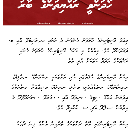
Advertisement
މިއަދު މޮނިޓަރިންގެ ހާލަތަށް ގެނެވުނު ދެ ރަށަކީ އދ.މަހިބަދޫ އާއި ބ.
ދަރަވަންދޫ އެވެ. މިއާއެކު މި މަހުގެ މޮނިޓަރިންގެ ހާލަތަށް ގެނައި
ރަށްތަކުގެ އަދަދު ހަތަކަށް އެރީ އެވެ.
މިހާރު މޮނިޓަރިންގެ ހާލަތުގައި ހުރި ރަށްތަކަކީ ށ.ކޮމަންޑޫ، ނ.ވެލިދޫ،
ރ.އިންނަމާދޫ، ރ.މަޑުއްވަރީ، މ.މުލި، ނ.މިލަދޫ، މ.ދިއްގަރު، މ.މުލަކުގެ
އިތުރުން އައްޑޫ ސިޓީގެ ސ.ހިތަދޫ އާއި ސ.މަރަދޫ، ސ.މަރަދޫފޭދޫ ގެ
އިތުރުން ސ.ފޭދޫ އަދި ސ. ހުޅުމީދޫ އެވެ.
މިހާރު މޮނިޓަރިންގައި އޮތް ރަށްތަކުގެ ތެރެއިން އެންމެ ގިނަ ދުވަހު