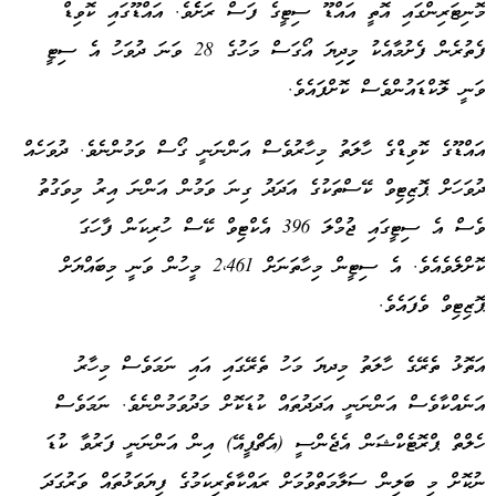
މޮނިޓަރިންގައި އޮތީ އައްޑޫ ސިޓީގެ ފަސް ރަށެެވެ. އައްޑޫގައި ކޮވިޑް
ފެތުރެން ފެށުމާއެކު މިިދިޔަ އޯގަސް މަހުގެ 28 ވަނަ ދުވަހު އެ ސިޓީ
ވަނީ ލޮކްޑައުންވެސް ކޮށްފައެވެ.
އައްޑޫގެ ކޮވިޑްގެ ހާލަތު މިހާރުވެސް އަންނަނީ ގޯސް ވަމުންނެވެ. ދުވަހެއް
ދުވަހަށް ޕޮޒިޓިވް ކޭސްތަކުގެ އަދަދު ގިނަ ވަމުން އަންނަ އިރު މިވަގުތު
ވެސް އެ ސިޓީގައި ޖުމްލަ 396 އެކްޓިވް ކޭސް ހުރިކަން ފާހަގަ
ކޮށްލެވެއެވެ. އެ ސިޓީން މިހާތަނަށް 2،461 މީހުން ވަނީ މިބައްޔަށް
ޕޮޒިޓިވް ވެފައެވެ.
އަތޮޅު ތެރޭގެ ހާލަތު މިދޔަ މަހު ތެރޭގައި އައި ނަމަވެސް މިހާރު
އަނެއްކާވެސް އަންނަނީ އަދަދުތައް ކުޑަކޮށް މަދުވަމުންނެވެ. ނަމަވެސް
ހެލްތް ޕްރޮޓެކްޝަން އެޖެންސީ (އެޗްޕީއޭ) އިން އަންނަނީ ފަރުވާ ކުޑަ
ނުކޮށް މި ބަލިން ސަލާމަތްވުމަށް ރައްކާތެރިކަމުގެ ފިޔަވަޅުތައް ވަރުގަދަ