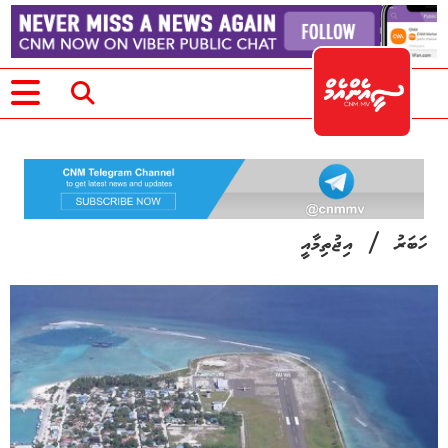
/
ހަބަރު
އިޖުތިމާއީ