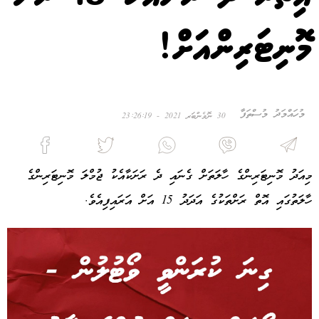
މޮނިޓަރިންއަށް!
މުހައްމަދު މުސްތަފާ
30 ނޮވެންބަރ 2021 - 23:26:19
މިއަދު މޮނިޓަރިންގެ ހާލަތަށް ގެނައި ދެ ރަށަކާއެކު ޖުމްލަ މޮނިޓަރިންގެ
ހާލަތުގައި އޮތް ރަށްތަކުގެ އަދަދު 15 އަށް އަރައިފިއެވެ.