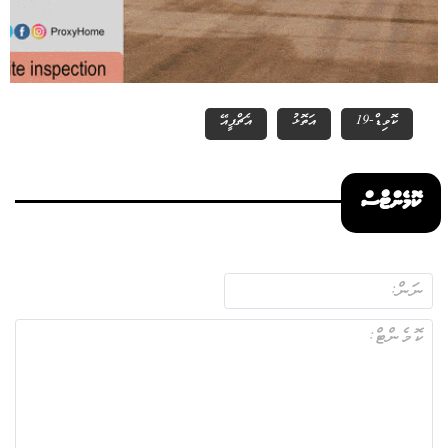
ކޮވިޑް-19
އަތޮޅު
އެޗްޕީއޭ
ކޮމެންޓްސް