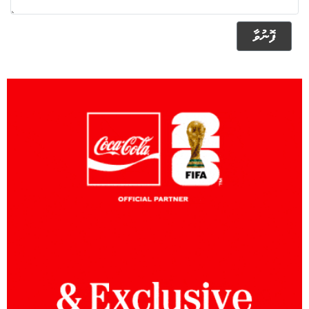
ފޮނުވާ