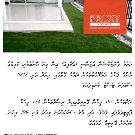
ހެލްތު ޕްރޮޓެކްޝަން އެޖެންސީ (އެޗްޕީއޭ) އިން މިރޭ އާންމުކުރި ކޮވިޑްގެ
އެންމެ ފަހުގެ މައުލޫމާތުތަކުން ދައްކާ ގޮތުގައި، މިއަދު ވަނީ 5818
Advertisement
ސާމްޕަލް ޓެސްޓު ކުރެވިފައެެވެ.
ރަށްތަކުން 197 މީހުން ޕޮޒިޓިވްވިއިރު ރިސޯޓްތަކުން 124 މީހަކު
ޕޮޒިޓިވްވެފައި ވެއެވެ. އަދި މާލެ ސަރަހައްދުން މިއަދު ވަނީ 199 މީހުން
ބައްޔަށް ޕޮޒިޓިވް ވެފައެވެ.