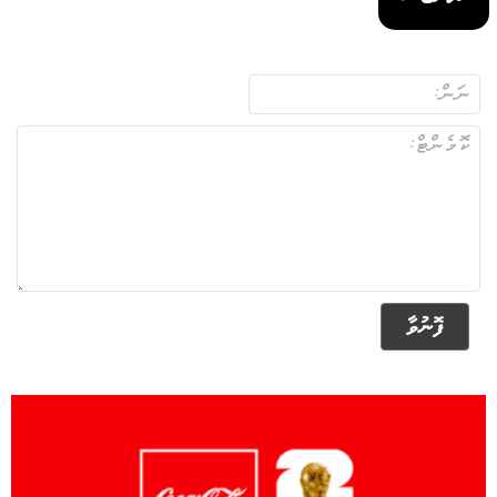
ފޮނުވާ