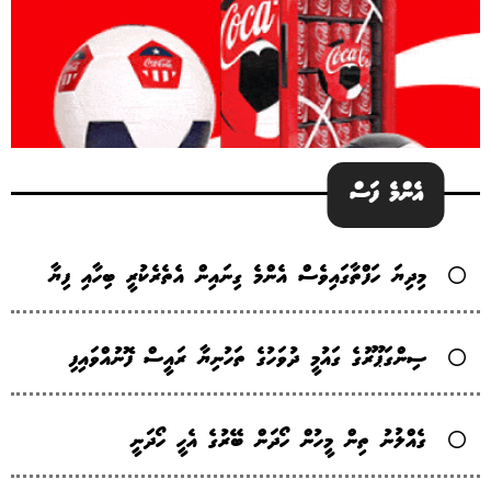
އެންމެ ފަސް
މިދިޔަ ހަފްތާގައިވެސް އެންމެ ގިނައިން އެތެރެކުރީ ބިހާއި ފިޔާ
ސިންގަޕޫރުގެ ގައުމީ ދުވަހުގެ ތަހުނިޔާ ރައީސް ފޮނުއްވައިފި
ގެއްލުނު ތިން މީހުން ހޯދަން ބޭރުގެ އެހީ ހޯދަނީ