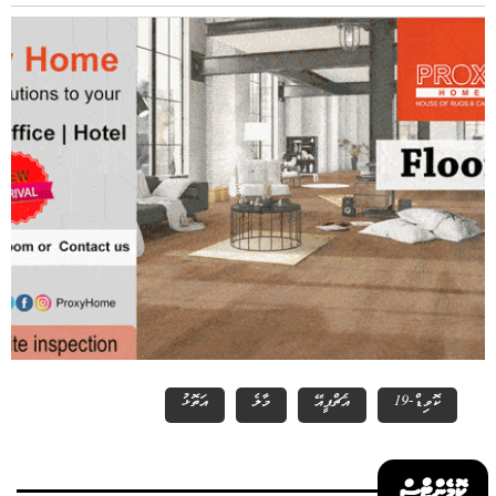
ކޮވިޑް-19
އެޗްޕީއޭ
މާލެ
އަތޮޅު
ކޮމެންޓްސް