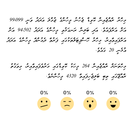
މިހާރު ރާއްޖެއިން ކޮވިޑް ޖެހުނު މީހުންގެ ޖުމްލަ އަދަދު ވަނީ 99،099
އަށް އަރާފައެވެ. އަދި ބަލިން ރަނގަޅުވި މީހުންގެ އަދަދު 94،502 އަށް
އަރާފައިވާއިރު، މިހާރު ހޮސްޕިޓަލްތަކުގައި ފަރުވާ ދެމުންދާ މީހުންގެ އަދަދު
އުޅެނީ 20 ގައެވެ.
މިހާތަނަށް ރާއްޖެއިން 264 މީހަކު ކޮވިޑްގައި މަރުވެފައިވާއިރު، މިވަގުތު
ރާއްޖޭގައި ތިބީ ބަލިޖެހިފައިވާ 4320 މީހުންނެވެ.
0%
0%
0%
0%