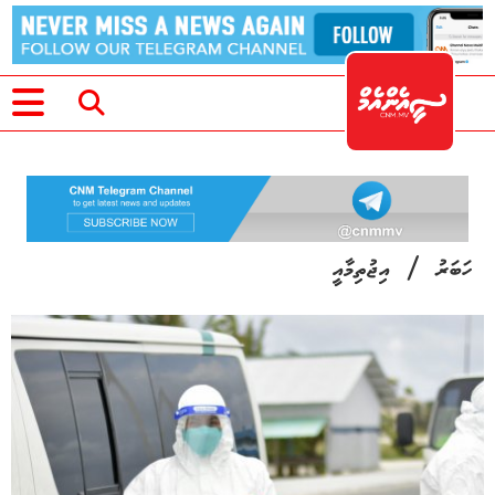
/
ހަބަރު
އިޖުތިމާއީ