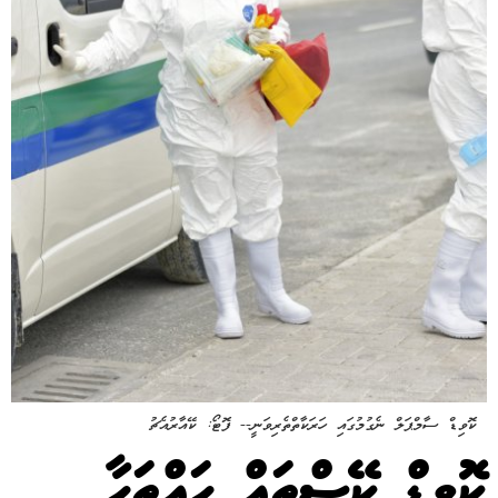
ކޮވިޑް ސާމްޕަލް ނެގުމުގައި ހަރަކާތްތެރިވަނީ-- ފޮޓޯ: ކޭއާރުއެޗު
ކޮވިޑް ކޭސްތައް ހައްތަހާ