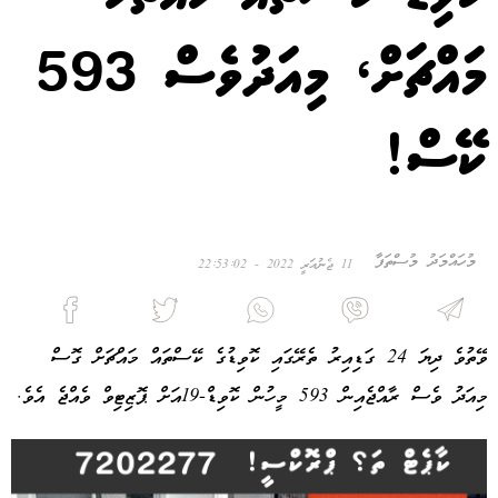
މައްޗަށް، މިއަދުވެސް 593
ކޭސް!
މުހައްމަދު މުސްތަފާ
11 ޖެނުއަރީ 2022 - 22:53:02
ވޭތުވެ ދިޔަ 24 ގަޑިއިރު ތެރޭގައި ކޮވިޑުގެ ކޭސްތައް މައްޗަށް ގޮސް
މިއަދު ވެސް ރާއްޖެއިން 593 މީހުން ކޮވިޑް-19އަށް ޕޮޒިޓިވް ވެއްޖެ އެވެ.