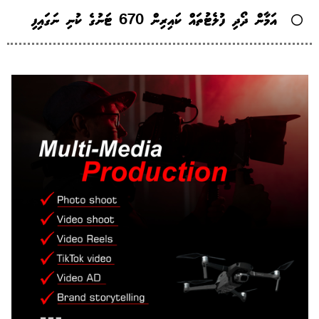
އަމާން ދޯދި ފުލެޓުތައް ކައިރިން 670 ޓަނުގެ ކުނި ނަގައިފި