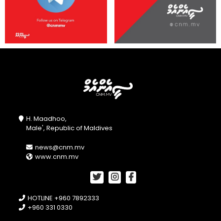
H. Maadhoo,
Male', Republic of Maldives
news@cnm.mv
www.cnm.mv
HOTLINE +960 7892333
+960 331 0330