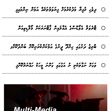
ދިވެހި ރުފިޔާ މަދުކުރުމަށް ފިޔަވަޅުތަކެއް އަޅަން ނިންމައިފި
ޓްރެވަލް އެވޯޑްސްގެ އެއާލައިން ޕާޓްނަރަކަށް މޯލްޑިވިއަން
ބްރިޖު ދަށުގައި ހިންދޫ ދީނުގެ އަޅުކަންކުރަނިކޮށް ބަންދުކޮށްފ
ވަގަށް ނަގާތަކެތި ނު އަގުގައި ގަންނަ މީހަކު ހައްޔަރުކޮށްފި