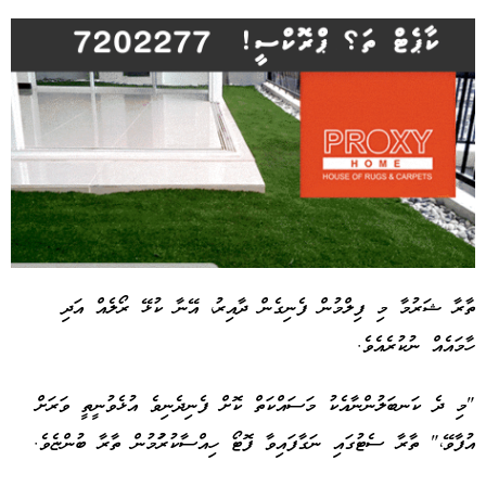
ތާރާ ޝަރުމާ މި ފިލްމުން ފެނިގެން ދާއިރު، އޭނާ ކުޅޭ ރޯލެއް އަދި
ހާމައެއް ނުކުރެއެވެ.
Advertisement
"މި ދެ ކަނބަލުންނާއެކު މަސައްކަތް ކޮށް ފެނިދެނިވެ އުޅެވުނީތީ ވަރަށް
އުފާވޭ،" ތާރާ ސެޓުގައި ނަގާފައިވާ ފޮޓޯ ހިއްސާކުރުަމުން ތާރާ ބުންޏެވެ.