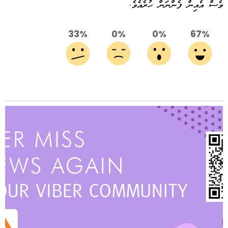
ވެސް އެއިން ފެންނަން ހުރެއެވެ.
33%
0%
0%
67%