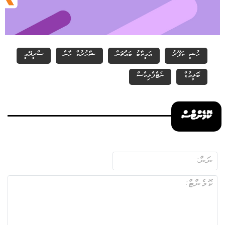
ހުޝީ ކަޕޫރު
އަމީތާބު ބައްޗަން
ޝާހުރުކް ހާން
ސްރީދޭވީ
ބޮލީވުޑް
ނެޓްފްލިކްސް
ކޮމެންޓްސް