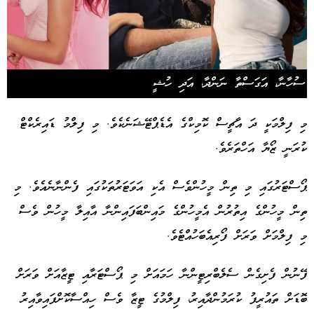
ސުހާނާ، އަގަސްތާ ނަންދާ، އަދި ހުޝީ
މި ފިލްމަކީ ދަ އާޗީސް ކޮމިކްގެ އެޑެޕްޓޭޝަނެކެވެ. މި ފިލްމު ޑައިރެކްޓް
ކުރަނީ ޒޯޔާ އަހްތަރެވެ.
ޕޯސްޓަރުގައި މި ތިން މީހުންވެސް އެކި އަވަޓަރުތަކުގައި ފެންނާނެއެވެ. މި
ތިން މީހުންގެ އިތުރުން އެމީހުންގެ މައިންބަފައިންނާ އާއިލާ މީހުން ވެސް
މި ފިލްމަށް ވަރަށް ފޯރިއެބަހުއްޓެވެ.
ފޭނުން ފެށިގެން ސެލެބްރިޓީންނާ ހަމައަށް މި ޕޯސްޓަރާއި ޓީޒާއަށް ވަރަށް
ބޮޑަށް ތައުރީފު ކުރަމުންދާއިރު، ފިލްމުގެ ޓީޒާ ވެސް ހިއްސާކޮށްފައިވާއިރު