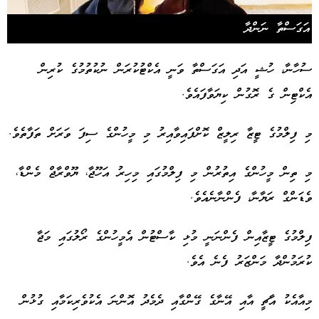
އަގަސްތާ ނަންދާ
ސުހާނާ، ހުޝީ އަދި އަގަސްތާ ވަނީ އެކްޓުކުރަން ނުކުތުމުގެ ކުރިން
އެކްޓިން ގެ ރޮގުން ކިޔަވާފައެވެ.
މި ފިލްމުގެ ޓީޒާ ރިލީޒް ކޮށްފައިވާއިރު މި މީހުންގެ ސިފަ ވަރަށް ތަފާތެވެ.
މި ތިން މީހުންގެ އިތުރުން މި ފިލްމުގައި މިހިރު އަހޫޖާ، ޔޫވްރާޖް މެންޑާ،
ވެޑަންގް ރަޔާނާ، ފެންނާނެއެވެ.
ފިލްމުގެ ޓީޒާއިން ފެންނަނީ މުޅި ކާސްޓުން އެމީހުންގެ ރޯލުގައި މަޖާ
ކުރަމުންދާ މަންޒަރު ފެނެ އެވެ.
މިއާއެކު އާޗީ އާއި އޭނާގެ ގޭންގާއި ދެމެދު އޮންނަ އެކުވެރިކަމާއި ގުޅުން