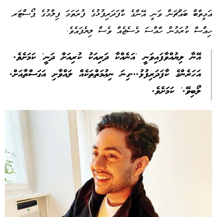
އަމީތާބް ބައްޗަން ވަނީ އޭނާގެ ކާފަދަރިފުޅުގެ ފުރަތަމަ ފިލްމުގެ ޕޯސްޓަރ
ހިއްސާ ކުރަމުން ހާއްސަ މެސެޖެއް ވެސް ލިޔެފައެވެ.
އޭނާ ލިޔުއްވާފައިވަނީ 'އަނެއްކާ ދަރިއަކު ކުރިއަށް ދަނީ' ކަމަށެވެ.
އަހަރެންގެ ކާފަދަރިފުޅު...ގިނަ ނިޢުމަތްތަކެއް ލައްވާށި އަގަސްތާއަށް.
ލޯބިވޭ.' ކަމަށެވެ.