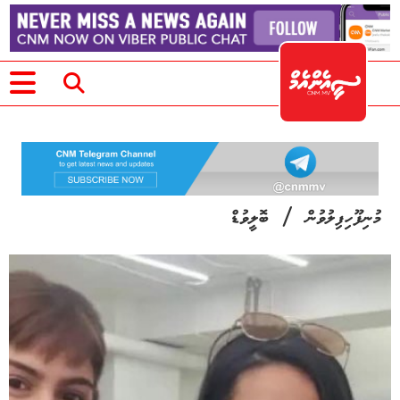
/
މުނިފޫހިފިލުވުން
ބޮލީވުޑް