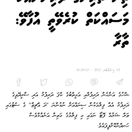
މަސައްކަތް ކުރެވޭތީ އުފާވޭ:
ތާރާ
05 ޑިސެމްބަރ 2022 - 18:36:32
ޝާހުގެ އަންހެން ދަރިފުޅާއި އަމީތާބުގެ ކާފަ ދަރިފުޅު އަދި ސްރީދޭވީގެ
ދަރިފުޅު އެއް ފިލްމަކުން ސިނަމާއަށް ނުކުންނަ "ދަ އާޗީޒް" ގެ ސެޓުގައި
ތަރާ ޝަރުމާ ފޮޓޯ ނަގައި މި ފިލްމުގެ މަތިން އަނެއްކާވެސް
ހަނދާންކޮށްފީފައެވެ.