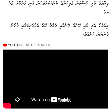
ފިލްމުގެ މުޅި ކާސްޓުން އެމީހުންގެ ކެރެކްޓަރުތަކުން ފެނި މަޖާކޮށް އުޅެ
އެވެ.
މިއާއެކު އާޗީ އާއި އޭނާގެ ގޭންގާއި ދެމެދު އޮތް އެކުވެރިކަމާއި ގުޅުން
ފެންނަން ހުރެއެވެ.