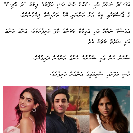
އަގަސްތާ ނަންދާ އާއި ސުހާނާ ޚާން، ޚުޝީ ކަޕޫރުގެ ފިލްމު "ދަ އާޗިސް"
ގެ ޕޯސްޓަރާއި ޓީޒާ އަށް އަންނަނީ ބޮޑު ތަރުހީބެއް ލިބެމުންނެވެ.
އަގަސްތާ ނަންދާ އަކީ އަމީތާބް ބަޗަންގެ ކާފަ ދަރިފުޅެކެވެ. އޭނާގެ މަންމަ
އަކީ ޝުވެތާ ބަޗަން އެވެ.
ސުހާނާ ހާން އަކީ ޝާހުރުކް ހާންގެ އަންހެން ދަރިފުޅެވެ.
ހުޝީ ކަޕޫރަކީ ސްރީދޭވީގެ އަންހެން ދަރިފުޅެވެ.