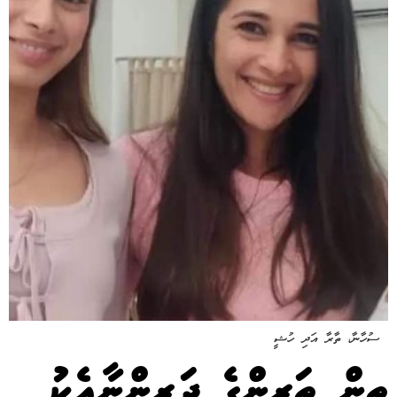
ސުހާނާ، ތާރާ އަދި ހުޝީ
ތިން ތަރިންގެ ދަރިންނާއެކު