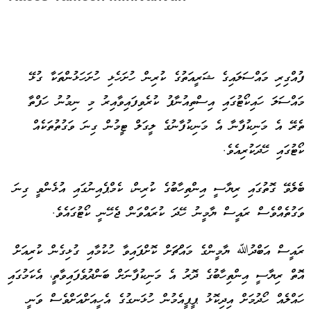
ފުއްގިރި މައްސަލައިގެ ޝަރީއަތުގެ ކުރިން ހުށަހެޅި ހުށަހަޅުންތަކާ ގުޅޭ
މައްސަލަ ހައިކޯޓުގައި އިސްތިއުނާފު ކުރެވިފައިވާއިރު މި ނިމުނު ހަފްތާ
ތެރޭ އެ މަނިކުފާނާ އެ މަނިކުފާނުގެ ލީގަލް ޓީމުން ގިނަ ވަގުތުތަކެއް
ކޯޓުގައި ހޭދަކުރިއެވެ.
ބެލެވޭ ގޮތުގައި ރިޔާސީ އިންތިހާބުގެ ކުރިން، ކެމްޕެއިނުގައި އުޅެންވީ ގިނަ
ވަގުތެއްވެސް ރައީސް ޔާމީނު ހޭދަ ކުރައްވަން ޖެހޭނީ ކޯޓުގައެވެ.
ރައީސް އަބްދުﷲ ޔާމީންގެ މައްޗަށް ކޮށްފައިވާ ހުކުމާއި ގުޅިގެން ކުރިއަށް
އޮތް ރިޔާސީ އިންތިހާބުގެ ދޮރު އެ މަނިކުފާނަށް ބަންދުވެފައިވާތީ، އެކަމުގައި
ހައްލެއް ހޯދުމަށް އިދިކޮޅު ޕީޕީއެމުން ހުޅަނގުގެ އެހީއަށްއަށްވެސް ވަނީ