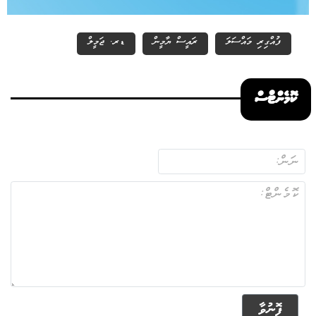
ފުއްގިރި މައްސަލަ
ރައީސް ޔާމީން
ޑރ. ޖަމީލް
ކޮމެންޓްސް
ފޮނުވާ