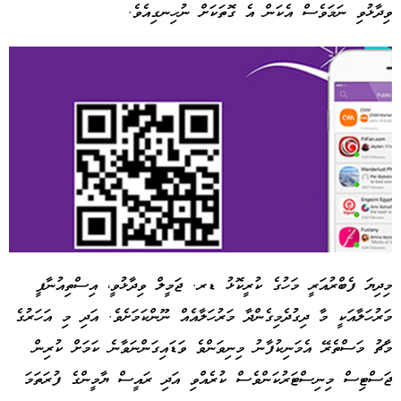
ވިދާޅުވި ނަމަވެސް އެކަން އެ ގޮތަކަށް ނުހިނގިއެވެ.
މިދިޔަ ފެބްރުއަރީ މަހުގެ ކުރީކޮޅު ޑރ. ޖަމީލް ވިދާޅުވީ، އިސްތިއުނާފީ
މަރުހަލާއަކީ މާ ދިގުދެމިގެންދާ މަރުހަލާއެއް ނޫންކަމަށެވެ. އަދި މި އަހަރުގެ
Advertisement
މާޗު މަސްތެރޭ އެމަނިކުފާނު މިނިވަންވެ ވަޑައިގަންނަވާނެ ކަމަށް ކުރިން
ޖަސްޓިސް މިނިސްޓަރުކަންވެސް ކުރެއްވި އަދި ރައީސް ޔާމީންގެ ފުރަތަމަ