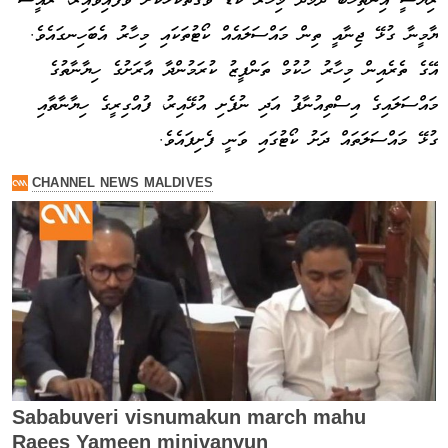
ރިޔާސީ އިންތިހާބާ ދެމެދު މިހާރު ކުޑަ ވަގުތުކޮޅަކަށް ވެފައިވާއިރު، ރައީސް
ޔާމީނާ ގުޅޭ ޖިނާއީ ތިން މައްސަލައެއް ކޯޓުތަކައި މިހާރު އެބަހިނގައެވެ.
އޭގެ ތެރެއިން މިހާރު ހުކުމް ތަންފީޒު ކުރަމުންދާ އާރަށުގެ ހިޔާނާތުގެ
މައްސަލައިގެ އިސްތިއުނާފު އަދި ނުފެށި އުޅޭއިރު، ފުއްގިރީގެ ހިޔާނާތާއި
ގުޅޭ މައްސަލަތައް ދަށު ކޯޓުގައި ވަނީ ފެށިފައެވެ.