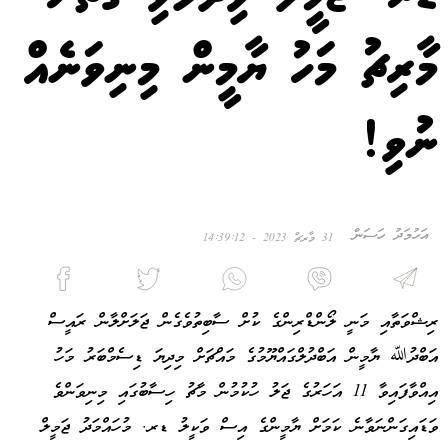
މާރިޗު މަހު ޔާމީން މިނިވަނެއް
ނުވި!
އަހުމަދު ހަސަން
31 މާރޗް 2023 - 14:39:12
ރިޝްވަތާއި މަނީ ލޯންޑްރިންގެ ކުށް ސާބިތުވެގެން ޖަލަށްލާން ރައީސް
އަބްދުﷲ ޔާމީން އަބްދުލްގައްޔޫމުގެ މައްޗަށް މިދިޔަ ޑިސެމްބަރު މަހު
އިއްވާފައިވާ 11 އަހަރުގެ ޖަލު ހުކުމުން މާޗު ހިސާބުގައި މިނިވަންވެ
ވަޑައިގަންނަވާނެ ކަމަށް ޔާމީންގެ އިސް ވަކީލު ޑރ. މުހައްމަދު ޖަމީލް