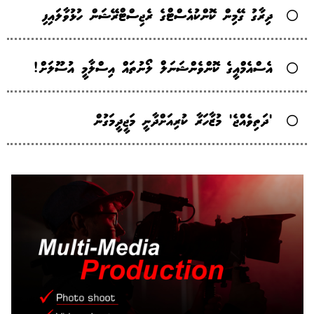
ދިރާގު ގޭމިން ކޮންކުއެސްޓްގެ ރެޖިސްޓްރޭޝަން ހުޅުވާލައިފި
އެސްއެމްއީގެ ކޮންވެންޝަނަލް ލޯނުތައް އިސްލާމީ އުސޫލަށް!
'ދަތިވެއްޖެ' މުޒާހަރާ ކުރިއަށްދާނީ މަޖީދީމަގުން