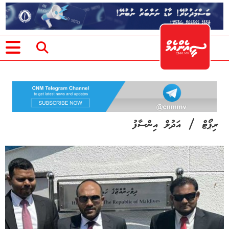
/
ރިޕޯޓް
އަދުލް އިންސާފު