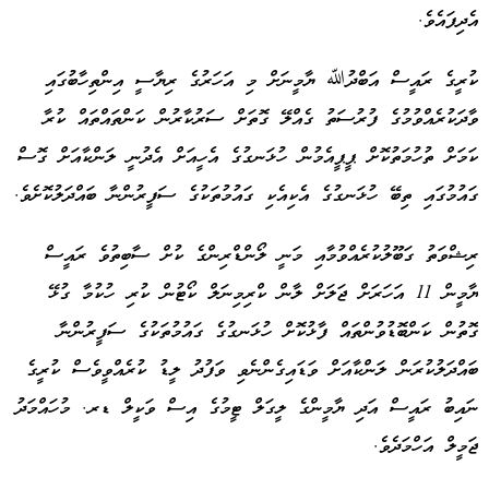
އެދިފައެވެ.
ކުރީގެ ރައީސް އަބްދުﷲ ޔާމީނަށް މި އަހަރުގެ ރިޔާސީ އިންތިހާބުގައި
ވާދަކުރެއްވުމުގެ ފުރުސަތު ގެއްލޭ ގޮތަށް ސަރުކާރުން ކަންތައްތައް ކުރާ
ކަމަށް ތުހުމަތުކޮށް ޕީޕީއެމުން ހުޅަނގުގެ އެހީއަށް އެދުނީ ލަންކާއަށް ގޮސް
ގައުމުގައި ތިބޭ ހުޅަނގުގެ އެކިއެކި ގައުމުތަކުގެ ސަފީރުންނާ ބައްދަލުކޮށެވެ.
ރިޝްވަތު ގަބޫލުކުރެއްވުމާއި މަނީ ލޯންޑްރިންގެ ކުށް ސާބިތުވެ ރައީސް
ޔާމީން 11 އަހަރަށް ޖަލަށް ލާން ކްރިމިނަލް ކޯޓުން ކުރި ހުކުމާ ގުޅޭ
ގޮތުން ކަންބޮޑުވުންތައް ފާޅުކޮށް ހުޅަނގުގެ ގައުމުތަކުގެ ސަފީރުންނާ
ބައްދަލުކުރަން ލަންކާއަށް ވަޑައިގެންނެވި ވަފުދު ލީޑު ކުރެއްވީވެސް ކުރީގެ
ނައިބު ރައީސް އަދި ޔާމީންގެ ލީގަލް ޓީމުގެ އިސް ވަކީލް ޑރ. މުހައްމަދު
ޖަމީލް އަހްމަދެވެ.