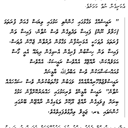
އެކަށީގެން ނުވާ ކަމަށެވެ.
" ރައީސެއްގެ މަގާމުގައި ހުންނެވި ކަމުގައި ވިޔަސް ގެއަށް ފުރަތަމަ
[ހަލާލު ނޫން] ފައިސާ ވަދެވިގެން ވެސް ނުވާނެ. ފައިސާ ވަން
ފުރަތަމަ ދުވަހަކީ އެމަނިކުފާނު މަގާމުން ދުރުވާން ޖެހޭނެ ދުވަސް.
ފައިސާ ވަން ހިސާބުން ފެށިގެން އެނގިގެން ދިޔައޭ އެއީ ގޯސް
އަމަލެއްކަން. ރާއްޖޭގެ އެއްވެސް ރައީސަކު، އެއްވެސް
މުއައްސަސާއަކުން ވެސް އަބްދުﷲ ޔާމީނަށް
ރައީސުލްޖުމްހޫރިއްޔާއެއްގެ ލަގަބުން މުޚާތަބުކުރުން ވެސް ސައްހައެއް
ނުވާނެ" ރައީސް ޔާމީންގެ ވެރިކަމުގައި ހައްޔަރުކޮށްފާނެ ކަމުގެ
ބިރަށް ފިލައިގެން ރާއްޖެ ދޫކޮށް ވަޑައިގެން ރާއްޖޭން ބޭރުގައި
ހުންނަވައި ޑރ. ޖަމީލް ވިދާޅުވެފައިވެއެވެ.