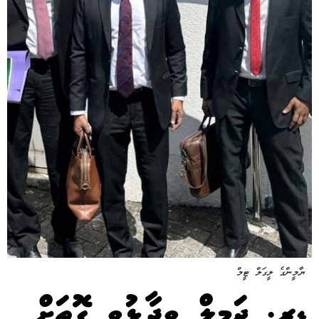
ޔާމީންގެ ލީގަލް ޓީމް
ޑރ. ޖަމީލް ވިދާޅުވި ގޮތަށް