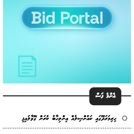
އެންމެ ފަސް
ހިރިމަރަދޫގައި ކައުންސިލެއް އިންތިހާބު ކުރަން ގޮވާލައިފި