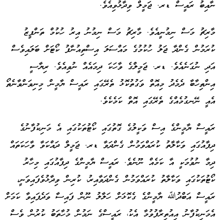
ނާއިބު ރައީސް ޑރ. ޖަމީލް ވިދާޅުވިއެވެ.
މާރިޗު މަސް ނިމުނީއެވެ. މާރިޗު މަސް ނިމުނު އިރު ހުކުމް ތަންފީޒު
ކުރަމުން ގެންދާ ޖަލު ހުކުމުގެ މައްސަލަ އިސްތިއުނާފު ކޯޓަށް ބަލައިވެސް
އަދި ނުގަނެއެވެ. ޑރ. ޖަމީލްގެ ވާހަކަ ދިމައެއް ނުވިއެވެ. ރިޔާސީ
އިންތިހާބާ ދެމެދު މިއޮތް ވަގުތުކޮޅު ތެރޭގައި ރައީސް ޔާމީން މިނިވަންވާނެތޯ
އެއީ ނޭނގުމެއްގެ ތެރޭގައި އޮތް ކަމެކެވެ.
ރައީސް ޔާމީންގެ އިސް ވަކީލުގެ ގޮތުގައި ކޯޓުތަކުގައި އެ މަނިކުފާނުގެ
ދިފާއުގައި ވަކާލާތު ކުރައްވަމުން ގެންދަވާ ޑރ. ޖަމީލް ދައްކަވާ ވާހަކަތައް
ދިމާ ނުވުމަކީ އާ ކަމެއް ނޫނެވެ. ރައީސް ޔާމީންގެ ދިފާއުގައި މިހާރު
ކޯޓުތަކުގައި ވަކާލާތު ކުރައްވަމުން ގެންދަވާއިރު، ކުރިން ވިދާޅުވެފައިވަނީ،
ރައީސް އަބްދުﷲ ޔާމީންގެ ގެކޮޅަށް ހަލާލު ނޫން ފައިސާ ވަދެފައިވާ ކަމަށް
އެމަނިކުފާނު އިއުތިރާފުވުމާ އެކު، ރައީސްގެ ނަމުން މުހާތަބު ކުރުން ވެސް