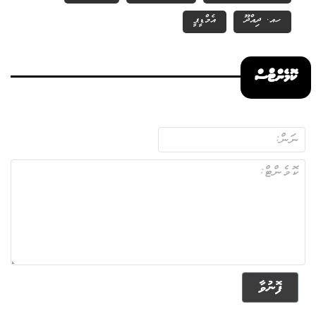
ހއ. ދިއްދޫ
އެމްޑީޕީ
ކޮމެންޓްސް
ފޮނުވާ