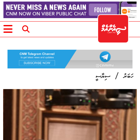
/
ހަބަރު
ސިޔާސީ