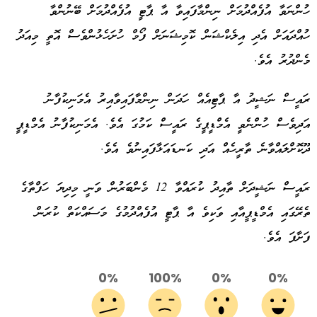
ހުންނަވާ އުފެއްދުމަށް ނިންމާފައިވާ އާ ޕާޓީ އުފެއްދުމަށް ބޭނުންވާ
ހުއްދައަށް އެދި އިލެކްޝަން ކޮމިޝަނަށް ފޯމް ހުށަހެޅުންވެސް އޮތީ މިއަދު
މެންދުރު އެވެ.
ރައީސް ނަޝީދު އާ ޕާޓިއެއް ހަދަން ނިންމާފައިވާއިރު އެމަނިކުފާނު
އަދިވެސް ހުންނެވީ އެމްޑީޕީގެ ރައީސް ކަމުގަ އެވެ. އެމަނިކުފާނު އެމްޑީޕީ
ދޫކޮށްލައްވާނެ ތާރީހެއް އަދި ކަނޑައަޅާފައިނުވެ އެވެ.
ރައީސް ނަޝީދަށް ތާއިދު ކުރައްވާ 12 މެންބަރުން ވަނީ މިދިޔަ ހަފްތާގެ
ތެރޭގައި އެމްޑީޕީއާއި ވަކިވެ އާ ޕާޓީ އުފެއްދުމުގެ މަސައްކަތް ކުރަން
ފަށާފަ އެވެ.
0%
100%
0%
0%