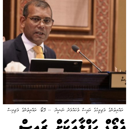
ރައްޔިތުންގެ މަޖިލީހުގެ ރައީސް މުހައްމަދު ނަޝީދު. -- ފޮޓޯ: ރައްޔިތުންގެ މަޖިލިސް
އެވޯޑް ހަފްލާއަކަށް ރައީސް