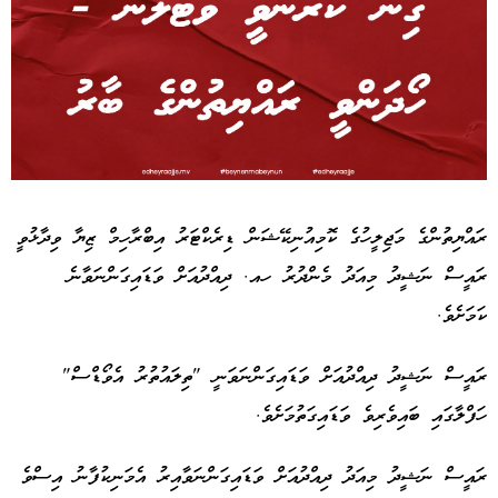
Advertisement
ރައްޔިތުންގެ މަޖިލީހުގެ ކޮމިއުނިކޭޝަން ޑިރެކްޓަރު އިބްރާހިމް ޒިޔާ ވިދާޅުވީ
ރައީސް ނަޝީދު މިއަދު މެންދުރު ހއ. ދިއްދުއަށް ވަޑައިގަންނަވާނެ
ކަމަށެވެ.
ރައީސް ނަޝީދު ދިއްދުއަށް ވަޑައިގަންނަވަނީ "ތިލައުތުރު އެވޯޑްސް"
ހަފްލާގައި ބައިވެރިވެ ވަޑައިގަތުމަށެވެ.
ރައީސް ނަޝީދު މިއަދު ދިއްދުއަށް ވަޑައިގަންނަވާއިރު އެމަނިކުފާނު އިސްވެ