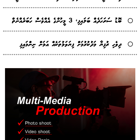
ބޮޑު ސަރަހަދެއް ބަލައިފި، 3 މީހުންގެ އެެއްވެސް ހަބަރެއްނެތް
ދިވެހި ރުފިޔާ މަދުކުރުމަށް ފިޔަވަޅުތަކެއް އަޅަން ނިންމައިފި