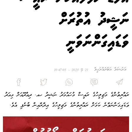
ނަޝީދު އުތުރަށް
ވަޑައިގަންނަވަނީ
އަރުޝަމް އަބްދުއްރަހީމް
21 މޭ 2023 - 10:47:05
ރައްޔިތުންގެ މަޖިލީހުގެ ރައީސް މުހައްމަދު ނަޝީދު ހއ. ދިއްދޫއަށް މިއަދު
ވަޑައިގަންނަވާނެ ކަމަށް ރައްޔިތުންގެ މަޖިލީހުގެ އިދާރާއިން ބުނެފި އެވެ.