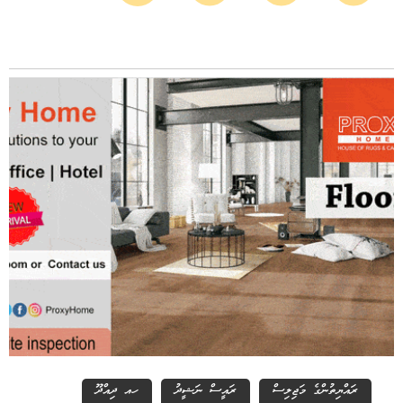
ރައްޔިތުންގެ މަޖިލިސް
ރައީސް ނަޝީދު
ހއ ދިއްދޫ