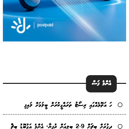
އެންމެ ފަސް
ހަ އަތޮޅެއްގައި ރިސޯޓު ތަރައްގީކުރަން ބީލަމަށް ލައިފި
ދިގުރަށް ބީޗަށް 2.9 ބިލިއަން ރުފިޔާ، އެންމެ އަގުބޮޑު ބީޗް