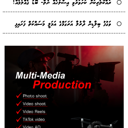
ރައްކާތެރިކަން ކަށަވަރުވި އިސްލާހެއް ނެތް- ބޮޑު ގެއްލުމެއް!
ވަގުފު ބިލްޑިން ދާރުލް އަރަގަމްގެ އަމަލީ މަސައްކަތް ފަށައިފި