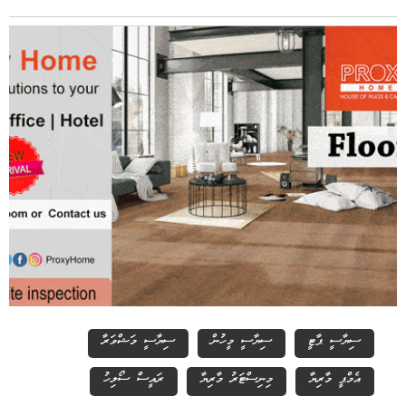
ސިޔާސީ ޕާޓީ
ސިޔާސީ މީހުން
ސިޔާސީ މަޝްވަރާ
އެމްޕީ މާރިޔާ
މިނިސްޓަރު މާރިޔާ
ރައީސް ސޯލިހު