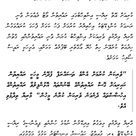
ކުރިއަށް އޮތް ރިޔާސީ އިންތިހާބުގައި ރައްޔިތުން ވޯޓު ދެއްވަން ވާނީ
ރަނގަޅު ކެންޑިޑޭޓަކު އިހްތިޔާރު ކުރުމަށް ފަހު ކަމަށް ފާހަގަ ކުރައްވަމުން
މާރިޔާ ވިދާޅުވީ ވެރިއަކަށް އިންތިހާބު ކުރަން ވާނީ ރައްޔިތުންނާއި ގާތުން
ހިދުމަތް ކުރެވޭނެ ހިތް ހެޔޮ އޯގާތެރި ބޭފުޅެއް ކަމަށާއި، އެމީހަކީ ރައީސް
ސޯލިހު ކަމަށެވެ.
"ވެރިކަން ކުރުމަށް އެންމެ ތަސައްރަފް ފުދޭނެ މީހަކީ ރައްޔިތުން
ކައިރިއަށް ގޮސް ރައްޔިތުންގެ ބޭނުންތައް އޮޅުންފިލުވާ ރައްޔިތުންގެ
އިހުސާސްތައް ދެނެގަނެ ވެރިކަން ކުރާނެ މީހުން،" މާރިޔާ ވިދާޅުވި
އެވެ.
މާރިޔާ ވިދާޅުވީ މިވަގުތު އިދިކޮޅުން ނުކުމެ ހުންނެވި ޕީއެންސީގެ ރިޔާސީ
ކެންޑިޑޭޓް ޑރ. މުއިއްޒު، ހައުސިން މިނިސްޓަރު ކަމުގެ މަގާމުގައި