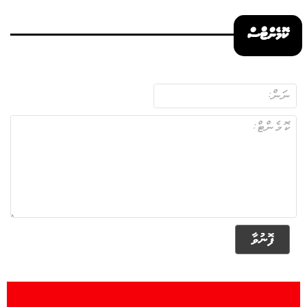
ކޮމެންޓްސް
ފޮނުވާ