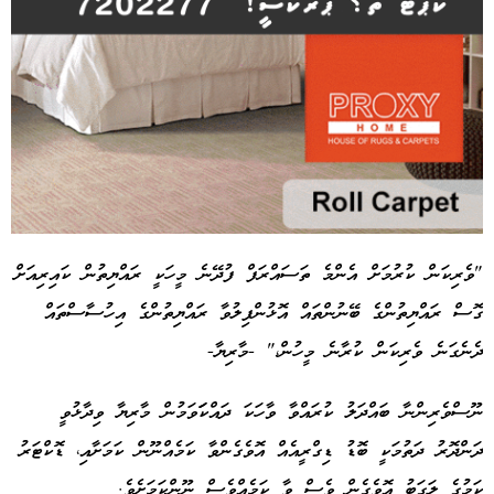
"ވެރިކަން ކުރުމަށް އެންމެ ތަސައްރަފް ފުދޭނެ މީހަކީ ރައްޔިތުން ކައިރިއަށް
ގޮސް ރައްޔިތުންގެ ބޭނުންތައް އޮޅުންފިލުވާ ރައްޔިތުންގެ އިހުސާސްތައް
Advertisement
ދެނެގަނެ ވެރިކަން ކުރާނެ މީހުން،" -މާރިޔާ-
ނޫސްވެރިންނާ ބައްދަލު ކުރައްވާ ވާހަކަ ދައްކަަވަމުން މާރިޔާ ވިދާޅުވީ
ދަންދޮރު ދަތުމަކީ ބޮޑު ޑިގްރީއެއް އޮވެގެންވާ ކަމެއްނޫން ކަމަށާއި، ޑޮކްޓަރު
ކަމުގެ ލަގަބު އޮވެގެން ވެސް ވާ ކަމެއްވެސް ނޫންކަމަށެވެ.