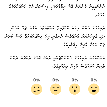
ހުންނެވިއިރު ފެންނަން އޮތް ރިކޯޑްތަކަކީ ވިސްނަން ޖެހޭ ކަންތައްތަކެއް
ކަމަށެވެ.
ވެރިކަމަށް އަންނަ މީހުން ކޮށްފައިވާ ކަންތައްތައް ބަލަން ޖެހޭ ކަމަށާއި
އަދި އެމީހުންނަށް ވާނުވާވެސް އެނގެނީ ކިހާ މިންވަރަކަށްތޯ ވެސް ބަލަން
ޖެހޭ ކަމަށް މާރިޔާ ވިދާޅުވިއެވެ.
އެހެންކަމުން ވެރިކަމަށް ގެންނަންޖެހޭނީ ވަރަށް ބޮޑަށް ތަންދޮރު ދަންނަ
ވެރިން ކަމަށްވެސް މާރިޔާ ވިދާޅުވިއެވެ.
0%
0%
0%
0%