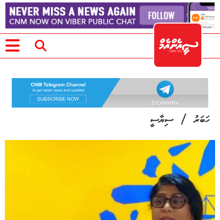
/
ހަބަރު
ސިޔާސީ