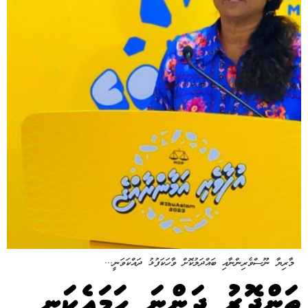
މާރިޔާ ނޫސްވެރިންނާއި ބައްދަލުކޮށް ވާހަކަފުޅު ދައްކަވަނީ...
ތަންދޮރު ދަންނަ ހަމައެކަނި