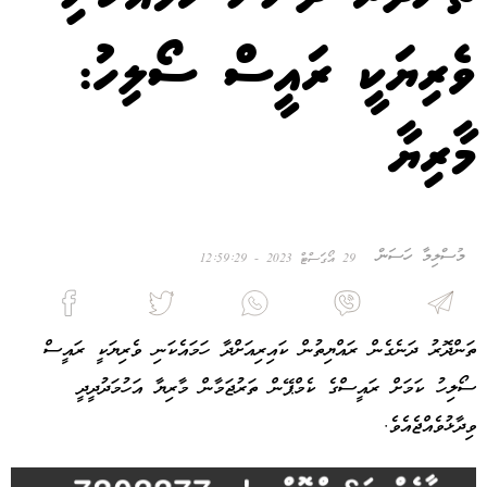
ވެރިޔަކީ ރައީސް ސޯލިހު:
މާރިޔާ
މުސްލިމާ ހަސަން
29 އޯގަސްޓް 2023 - 12:59:29
ތަންދޮރު ދަނެގެން ރައްޔިތުން ކައިރިއަށްދާ ހަމައެކަނި ވެރިޔަކީ ރައީސް
ސޯލިހު ކަމަށް ރައީސްގެ ކެމްޕޭން ތަރުޖަމާން މާރިޔާ އަހުމަދުދީދީ
ވިދާޅުވެއްޖެއެވެ.