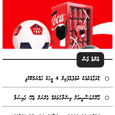
އެންމެ ފަސް
ޑްރަގާއެކުއެކު ކުޅުދުއްފުށިން 4 މީހަކު ހައްޔަރުކޮށްފި
ގާނޫނުއަސާސީއަށް އިސްލާހުތަކެއް ގެންނަން ޖެހޭ: ފައިސަލް