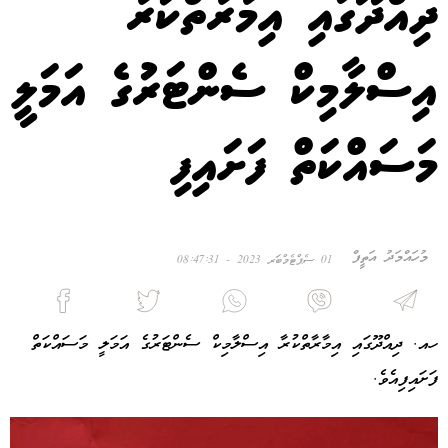
ދިއްދޫގައި އިމާރާތްކުރާ
އިސްލާމިކް ސެންޓަރުގެ އަމަލީ
މަސައްކަތް ފަށައިފި
މުހައްމަދު އަތީފް
01 ސެޕްޓެމްބަރ 2023 - 08:47:31
ހއ. ދިއްދޫގައި އިމާރާތްކުރާ އިސްލާމިކް ސެންޓަރުގެ އަމަލީ މަސައްކަތް
ފަށައިފިއެވެ.