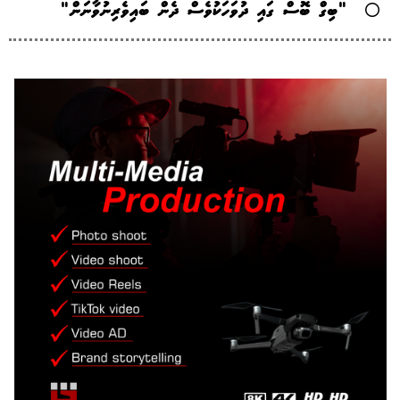
"ބިގް ބޮސް ގައި ދުވަހަކުވެސް ދެން ބައިވެރިނުވާނަން"