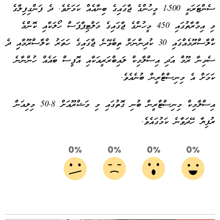
ސެންޓަރަކީ 1،500 މީހުންގެ ޖާގައިގެ ބިނާއެއް ކަމަށެވެ. ދެ ފަންގިފިލާގެ
މި އިމާރާތުގައި 450 މީހުންގެ ޖާގައިގެ މަލްޓިޕާޕަސް ހޯލަކާއި ކޮންމެ
ކްލާސްރޫމެއްގައި 30 ކުދިންނަށް ތިބެވޭނެ ޖާގައިގެ ހަތަރު ކްލާސްރޫމާއިި ދެ
ސެމިނާ ރޫމް އަދި އިސްލާމިކް ލައިބްރަރީއަކާއި އޮފީސް ބައެއް ހުންނާނެ
ކަމަށް އެ މިނިސްޓްރީން ބުނެއެވެ.
އިސްލާމިކް މިނިސްޓްރީން ބުނި ގޮތުގައި މި މަޝްރޫއަށް 50.8 މިލިއަން
ރުފިޔާ ހޭދަވާނެ ކަމުގައެވެ.
0%
0%
0%
0%