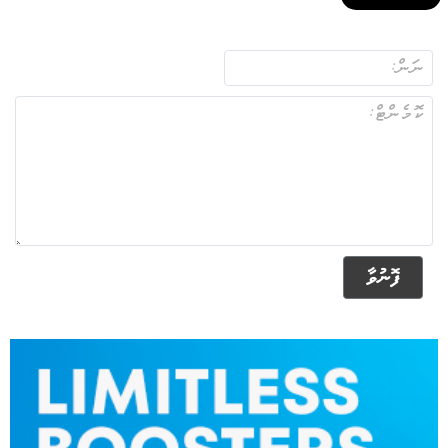
ފޮނުވާ