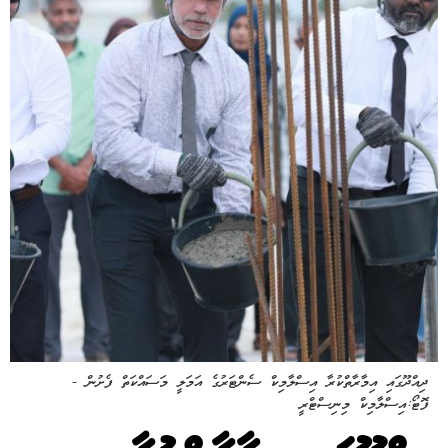
ދިއްދޫގައި އިމާރާތްކުރާ އިސްލާމިކް ސެންޓަރުގެ އަމަލީ މަސައްކަތް ފެށުން -
ފޮޓޯ:އިސްލާމިކް މިނިސްޓްރީ