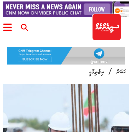
/
ހަބަރު
އިޖުތިމާއީ