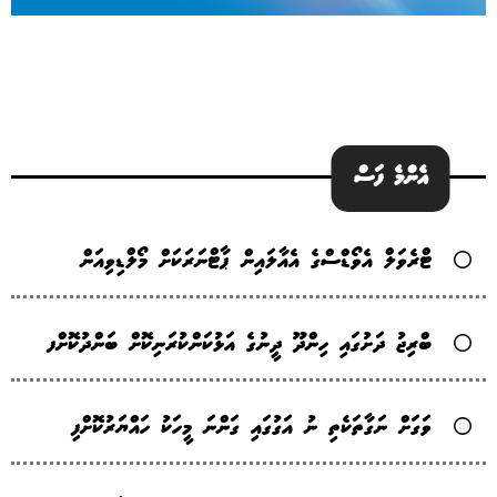
އެންމެ ފަސް
ޓްރެވަލް އެވޯޑްސްގެ އެއާލައިން ޕާޓްނަރަކަށް މޯލްޑިވިއަން
ބްރިޖު ދަށުގައި ހިންދޫ ދީނުގެ އަޅުކަންކުރަނިކޮށް ބަންދުކޮށްފ
ވަގަށް ނަގާތަކެތި ނު އަގުގައި ގަންނަ މީހަކު ހައްޔަރުކޮށްފި