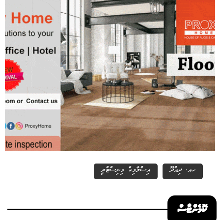
ހއ. ދިއްދޫ
އިސްލާމިކް މިނިސްޓްރީ
ކޮމެންޓްސް