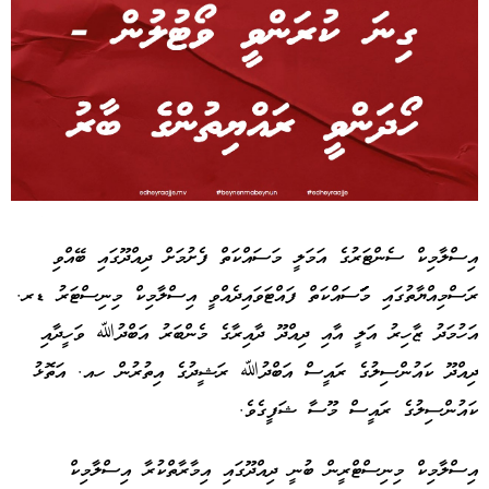
Advertisement
އިސްލާމިކް ސެންޓަރުގެ އަމަލީ މަސައްކަތް ފެށުމަށް ދިއްދޫގައި ބޭއްވި
ރަސްމިއްޔާތުގައި މަަަަަސައްކަތް ފައްޓަވައިދެއްވީ އިސްލާމިކް މިނިސްޓަރު ޑރ.
އަހުމަދު ޒާހިރު އަލީ އާއި ދިއްދޫ ދާއިރާގެ މެންބަރު އަބްދުﷲ ވަހީދާއި
ދިއްދޫ ކައުންސިލުގެ ރައީސް އަބްދުﷲ ރަޝީދުގެ އިތުރުން ހއ. އަތޮޅު
ކައުންސިލުގެ ރައީސް މޫސާ ޝަފީގެވެ.
އިސްލާމިކް މިނިސްޓްރީން ބުނީ ދިއްދޫގައި އިމާރާތްކުރާ އިސްލާމިކް