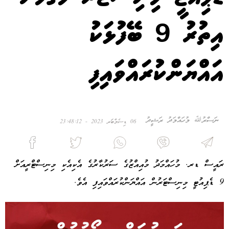
އިތުރު 9 ބޭފުޅަކު
އައްޔަންކުރައްވައިފި
ނަސްރުﷲ މުހައްމަދު ރަޝީދު
06 ޑިސެމްބަރ 2023 - 23:48:12
ރައީސް ޑރ. މުހައްމަދު މުއިއްޒުގެ ސަރުކާރުގެ އެކިއެކި މިނިސްޓްރީއަށް
9 ޑެޕިއުޓީ މިނިސްޓަރުން އައްޔަންކުރައްވައިފި އެވެ.