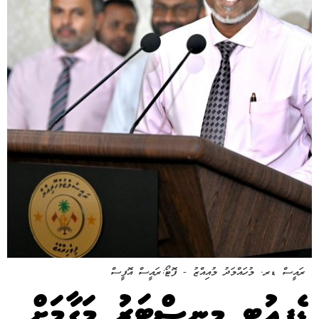
ރައީސް ޑރ. މުހައްމަދު މުއިއްޒު - ފޮޓޯ:ރައީސް އޮފީސް
ޑެޕިއުޓީ މިނިސްޓަރު މަގާމަށް