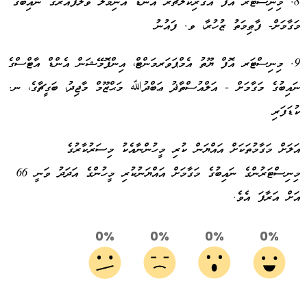
8. މިނިސްޓަރ އޮފް އެގްރިކަލްޗަރ އެންޑް އެނިމަލް ވެލްފެއަރގެ ނައިބުގެ
މަގާމަށް- ފާޠިމަތު ޒުހުރާ، ވ. ފައުނު
9. މިނިސްޓަރ އޮފް ޔޫތު އެމްޕަވަރމަންޓް، އިންފޮމޭޝަން އެންޑް އާޓްސްގެ
ނައިބުގެ މަގާމަށް - އަލްއުސްތާޛު ޢަބްދުﷲ މަޙްޒޫމް މާޖިދު، ބަގީޗާގެ، ނ.
ކުޑަފަރި
އަލަށް މަގާމުތަކަށް އައްޔަން ކުރި މީހުންނާއެކު މިސަރުކާރުގެ
މިނިސްޓަރުންގެ ނައިބުގެ މަގާމަށް އައްޔަނުކުރި މީހުންގެ އަދަދު ވަނީ 66
އަށް އަރާފަ އެވެ.
0%
0%
0%
0%