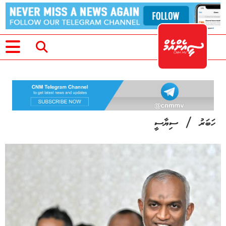
/
ހަބަރު
ސިޔާސީ