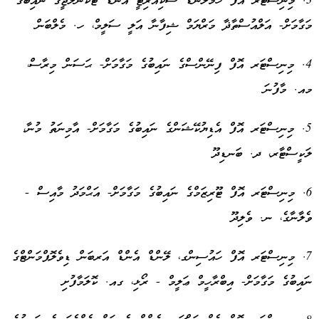
3. މިނިސްޓަރު އޮފް ހޯމްލޭންޑް ސެކިއުރިޓީ އެންޑް ޓެކްނޯލޮޖީގެ ނައިބުގެ
މަގާމަށް- އަލްއުސްތާޛާ މަރްޔަމް ޝިފާނާ އަލީ ސަލީމް، ހ. މެލްބަން
4. މިނިސްޓަރ އޮފް ފިނޭންސްގެ ނައިބުގެ މަގާމަށް- ޙަސަން މިރާސް،
މއ. މާފުނަ
5. މިނިސްޓަރ އޮފް އެޑިޔުކޭޝަންގެ ނައިބުގެ މަގާމަށް- އާމިނަތު މުނާ،
ލަކީސްޓާރ، ދ. ބަނޑިދޫ
6. މިނިސްޓަރ އޮފް ޓޫރިޒަމްގެ ނައިބުގެ މަގާމަށް- އަޙްމަދު މާއިސް -
ވެލާނާގެ، ނ. ވެލިދޫ
7. މިނިސްޓަރ އޮފް ހައުސިންގ، ލޭންޑް އެންޑް އަރބަން ޑިވެލޮޕްމަންޓްގެ
ނައިބުގެ މަގާމަށް- އިބްރާހީމް ޢަލީމް - ރޯޅި، ގއ. ކޮލަމާފުށި