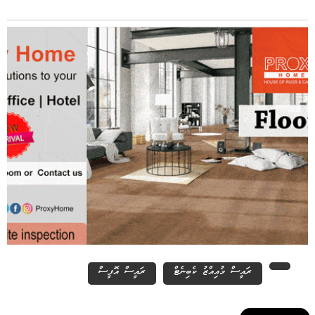
ރައީސް މުއިއްޒު ކެބިނެޓް
ރައީސް އޮފީސް