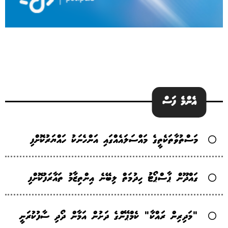
އެންމެ ފަސް
މަސްތުވާތަކެތީގެ މައްސަލައެއްގައި އަންހެނަކު ހައްޔަރުކޮށްފި
ގައްދޫން ޕާސްޕޯޓު ހިދުމަތް ލިބޭނެ އިންތިޒާމު ތައާރަފުކޮށްފި
"މަދިރިން ރައްކާ" ކެމްޕޭންގެ ދަށުން އަމާން ދޯދި ސާފުކުރަނީ