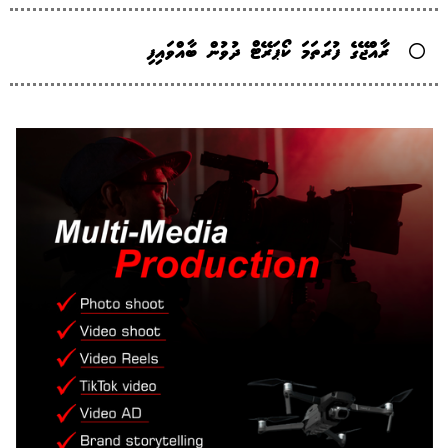
ރާއްޖޭގެ ފުރަތަމަ ކޯޕަރޭޓް ދުވުން ބާއްވައިފި