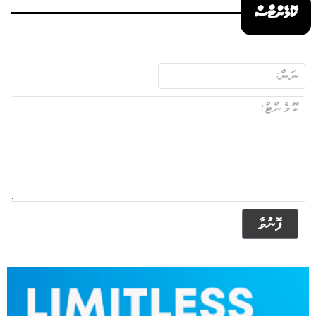
ކޮމެންޓްސް
ފޮނުވާ