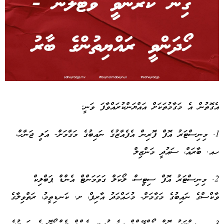
Advertisement
އެގޮތުން އެ މަގާމުތަކަށް އައްޔަންކުރައްވާފަ ވަނީ؛
1. މިނިސްޓަރު އޮފް ފޮރިން އެފެއާޒުގެ ނައިބުގެ މަގާމަށް- އަލީ ޖަނާހް،
ހއ. ބާރައް، ސައުދީ މަންޒިލް
2. މިނިސްޓަރު އޮފް ސިޓީސް، ލޯކަލް ގަވަމަންޓް އެންޑް ޕަބްލިކް
ވާކްސްގެ ނައިބުގެ މަގާމަށް- މުހައްމަދު އާރިފް، ށ. ކަނޑިތީމު، ރަތްވިލާގެ