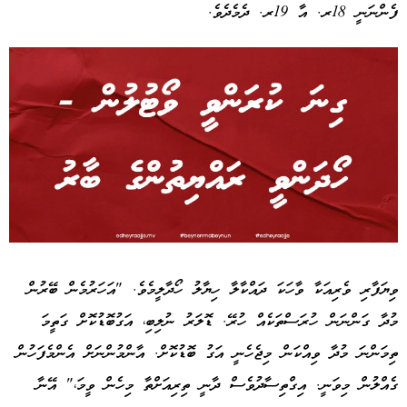
ފެންނަނީ 18ރ. އާ 19ރ. ދެމެދެވެ.
Advertisement
ވިޔަފާރި ވެރިއަކާ ވާހަކަ ދައްކާލާ ހިޔާލު ހޯދާލީމެވެ. "އަހަރުމެން ބޭރުން
މުދާ ގަންނަން ހުރަސްތަކެއް ހުރޭ. ޑޮލަރު ނުލިބި، އަގުބޮޑުކޮށް ގަތީމަ
ތިމަންނަ މުދާ ވިއްކަން މިޖެހެނީ އަގު ބޮޑުކޮށް. އާންމުންނަށް އެންމެފަހުން
ގެއްލުން މިވަނީ. އިގްތިސާދުވެސް ދާނީ ތިރިއަށްތާ މިހެން ވީމަ،" އޭނާ