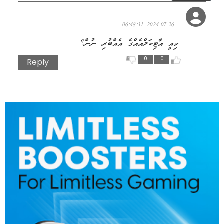
ދައިގަންނަގުރާ
2024-07-26 06:48:31
މިއީ އާޓިކަލްއެއްގެ އެއްބުރި ނުން؟
0
0
Reply