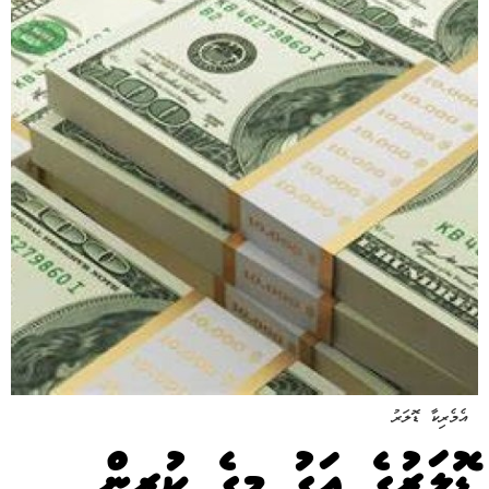
އެމެރިކާ ޑޮލަރު
ޑޮލަރުގެ އަގު މީގެ ކުރިން