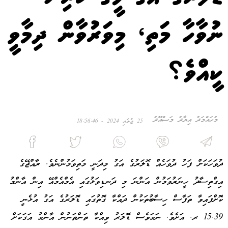
ނުވާހާ މަތި، މިވަރުވާން ދިމާވީ
ކީއްވެ؟
މުހައްމަދު އިޔާދު މަސްއޫދު
25 ޖުލައި 2024 - 18:56:46
ދުވަހަކަށް ފަހު ދުވަހެއް ޑޮލަރުގެ އަގު މިދަނީ މަތިވަމުންނެވެ. ރާއްޖޭގެ
އިގްތިސާދު ހީނަރުވަމުން އަންނަ މި ދަނޑިވަޅުގައި އެމްއެމްއޭ އިން އާންމު
ކޮށްފައިވާ ތަފާސް ހިސާބުތަކުން ދައްކާ ގޮތުގައި ޑޮލަރުގެ އަގު އުޅެނީ
15.39 ރ. އަށެވެ. ނަމަވެސް ޑޮލަރު ވިއްކާ ތަންތަނުން އާންމު އަގަކަށް