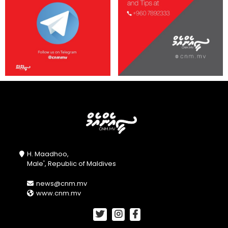
H. Maadhoo,
Male', Republic of Maldives
news@cnm.mv
www.cnm.mv