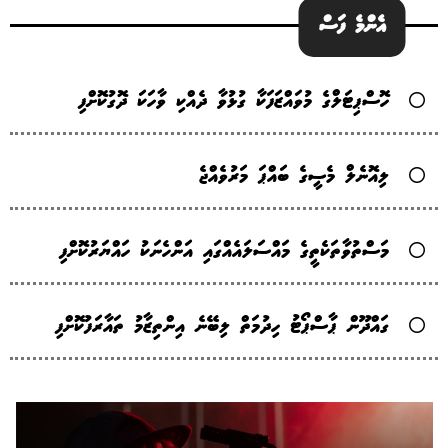
އެންމެ ފަސް
ހޮސްޕިޓަލްގެ މުވައްޒަފަކާ ގުޅުވާ ދެއްކި ވާހަކަ ދޮގުކޮށްފި
ލިއޮނެލް މެސީގެ ބައްޕަ މަރުވެއްޖެ
މަސްތުވާތަކެތީގެ މައްސަލައެއްގައި އަންހެނަކު ހައްޔަރުކޮށްފި
ގައްދޫން ޕާސްޕޯޓު ހިދުމަތް ލިބޭނެ އިންތިޒާމު ތައާރަފުކޮށްފި