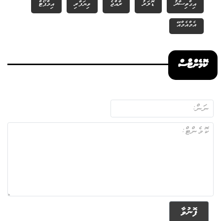
އިގްތިސާދު
ޑޮލަރު
ރާއްޖެ
ވިޔަފާރި
އިމްޕޯޓް
އެމްއެމްއޭ
ކޮމެންޓްސް
ފޮނުވާ