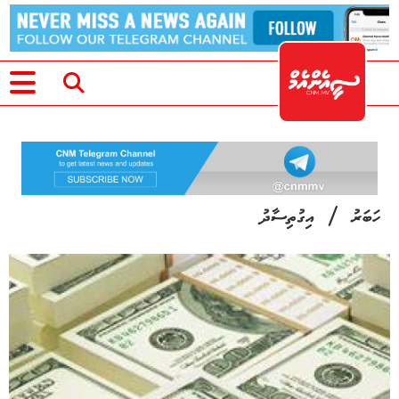
/
ހަބަރު
އިގުތިސާދު