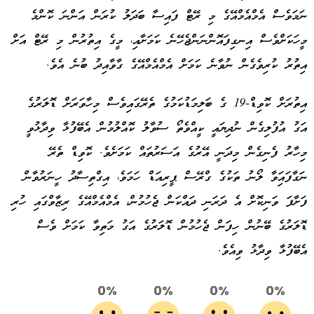
ނަމަވެސް އެމްއެމްއޭގެ މި ރޭޓް ފައިސާ ބަދަލު ކުރަން އަންނަ ކޮންމެ
މީހަކަށްވެސް އިނގިފައޮންނަންޖެހޭނެ ކަމަށާއި، މީގެ އިތުރުން މި ރޭޓް އަށް
އިތުރު ކުރިވެގެން ނުވާނެ ކަމަށް އެމްއެމްއޭގެ ގާވާއިދު ބުނެ އެވެ.
އިތުރަށް ކޮވިޑް-19 ގެ ބަލިމަޑުކަމުގެ ތެރޭގައިވެސް މިހާވަރަށް ޑޮލަރުގެ
އަގު އުފުލިގެން ނުދިޔައީ ކީއްވެތޯ ސުވާލު ކޮއްލުމުން އެބޭފުޅާ ވިދާޅުވީ
މިހާރު ފެނިގެން މިދަނީ އޭރުގެ އަސަރުތައް ކަމަށެވެ. ކޮވިޑް ތެރޭ
ނަގާފައަިވާ ލޯނު ތަކުގެ ގްރޭސް ޕީރިއަޑް ހަމަވެ، އިގްތިސާދު ހީނަރުވާން
ފަށާފަ ވަނިކޮށް އެ ދަރަނި ދައްކަން ޖެހުމުން، އެމްއެމްއޭގެ ރިޒާވްގައި ހުރި
ޑޮލަރުގެ ބޭނުން ހިފަން ޖެހުމުން ޑޮލަރުގެ އަގު މަތިވާ ކަމަށް ވެސް
އެބޭފުޅާ ވިދާޅު ވިއެވެ.
0%
0%
0%
0%