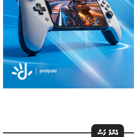
އެންމެ ފަސް