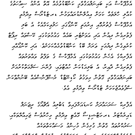
އެމްޕޮކްސް އަކީ ބައިނަލްއަގްވާމީ ކަންބޮޑުވުމެއް އޮތް އާންމު ސިއްހަތުގެ
ކުއްލި ހާލަތެއް ކަމަށް އިއުލާންކުރައްވަމުން ޑރ.ޓެޑްރޯސް ވިދާޅުވީ
އެމްޕޮކްސް ފެތުރުމަާއި އިރުމަތީ ކޮންގޯގައި ހަލުވިކަމާއެކު އެ ބަލި
ފެތުރިގެން ދިއުން އަދި އަވަށްޓެރި ބައެއް ގައުމުތަކުގައި ކޭސްތައް ރިޕޯޓް
ކުރެވިގެން ދިޔުމަކީ ވަރަށް ބޮޑު ކަންބޮޑުވުމެއްކަމަށެވެ. އަދި ކޮންގޯއާއި
އެފްރިކާގެ އެހެން ގައުމުތަކުގައި އެމްޕޮކްސް ގެ ތަފާތު ވައްތަރުތައް
ފެތުރިގެން ދާއިރު، އެ ބަލިމަޑުކަން ހުއްޓުވައި، ފުރާނަ ސަލާމަތްކުރުމަށް
ބައިނަލްއަގްވާމީ ގޮތުން މިވަގުތު ކޯޑިނޭޓްޑް ރެސްޕޮންސްއެއް ބޭނުންވާކަން
ސާފުވެއްޖެކަމަށް ޓެޑްރޯސް ވިދާޅުވި އެވެ.
އެފްރިކާ ސަރަހައްދަށް ކަަނޑައަޅާފައިވާ ޑަބްލިއު އެޗްއޯގެ ރީޖަނަލް
ޑައިރެކްޓަރު ޑރ.މަޓްޝިޑީސޯ މޮއެޓީ ވިދާޅުވީ މިހާރުވެސް ޖަމިއްޔާތަކާއި،
ސަރުކާރުތައް ގާތުން ގުޅިގެން މުހިންމު މަސައްކަތްތަކެއް