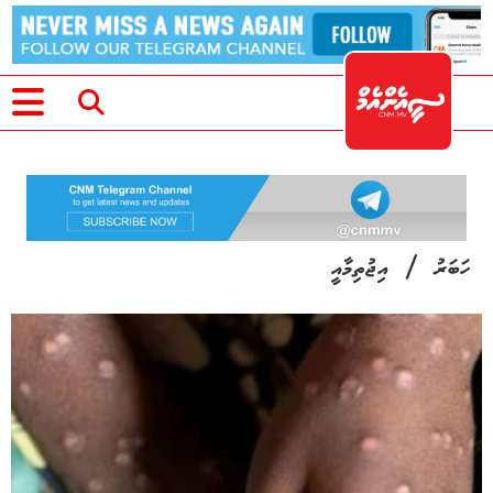
/
ހަބަރު
އިޖުތިމާއީ