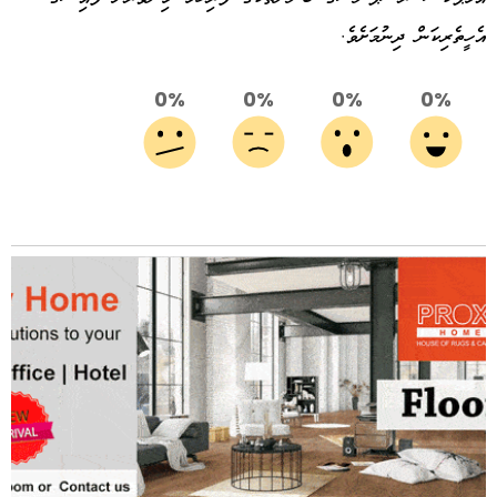
އެހީތެރިކަން ދިނުމަށެވެ.
0%
0%
0%
0%