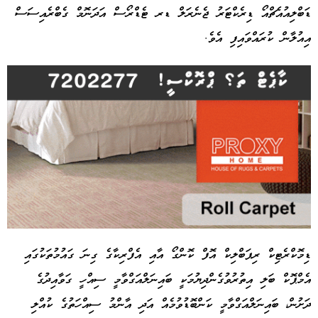
ޑަބްލިއުއެޗްއޯ ޑިރެކްޓަރު ޖެނެރަލް ޑރ ޓެޑްރޯސް އަދަނޮމް ގެބްރެއިސަސް
އިއުލާން ކުރައްވައިފި އެވެ.
ޑިމޮކްރެޓިކް ރިޕަބްލިކް އޮފް ކޮންގޯ އާއި އެފްރިކާގެ ގިނަ ގައުމުތަކުގައި
އެމްޕޮކް ބަލި އިތުރުވުގެންދިޔުމަކީ ބައިނަލްއަގްވާމީ ސިއްހީ ގަވާއިދުގެ
Advertisement
ދަށުން، ބައިނަލްއަގްވާމީ ކަންބޮޑުވުމެއް އަދި އާންމު ސިއްހަތުގެ ކުއްލި