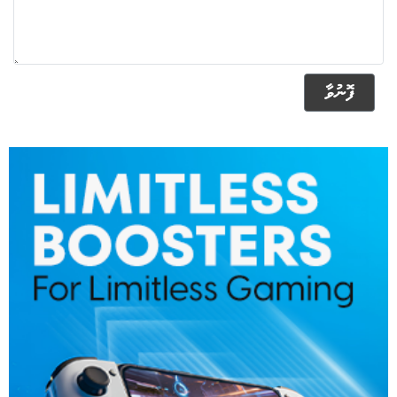
ފޮނުވާ