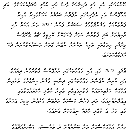
ނޫންކަމަށާއި އެއީ މުޅި ދުނިޔެއަށް ވެސް ހުރި ކުއްލި ހާލަތެއްކަމަށެވެ. އަދި
އެމްޕޮކްސް އަކީ އެފްރިކާގައި އުފެދުނު ބައްޔެއް ކަމަަށްވާއިރު އެއިރު
ފަރުވާކުޑަވެ އަޅާނުލެވުމުގެ ސަބަބުން ފަހުން 2022 ވަނަ އަހަރު މުޅި
ދުނިޔެއަށް ބަލި ފެތުރުން ކަމަށް ފާހަގަކޮށް ކޮމިޓީގެ ޗެއާ ޕްރޮފެސާ
ވިދާޅުވީ މިވަގުތަކީ ތާރީހު ތަކުރާރު ނުވާނެ ގޮތަށް މަސައްކަތްކުރަން ޖެހޭ
ހާލަތެއްކަަމަށެވެ.
ޖުލައި 2022 ގައި އެކި ގައުމުތަކުގައި އެމްޕޮކްސް ފެތުރެމުން ދިޔައެވެ.
އަދި ކުރިން ނުފެންނަ ގައުމުތަކުގައި ޖިންސީ ގުޅުން ހިންގުމުގެ ތެރެއިން
އެމްޕޮކް ހަލުވިކަމާއެކު ފެތުރިފައިވާތީ އެއިރު ކުއްލި ހާލަތެއްގޮތުގައި
އިއުލާންކުރިއެވެ. އަދި ފަހުން ކޭސްތައް މަދުވާން ފެށުމުން މިދިޔަ އަހަރުގެ
މެއި މަހު އެ ކުއްލި ހާލަތް ނިމުމަކަަށް ގެނައެވެ.
މިހާރު އެމްޕޮކްސްއަށް އަށް ބޭނުންކުރާ ދެ ވެކްސިނަކީ ޑަބްލިޔުއެޗްއޯގެ