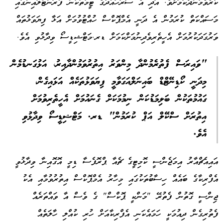
ކުރެވެމުންދާކަމަށެވެ. އަދި އެ ސަރަހައްދުގެ ޓީމުތަކުން ފްރަންޓްލައިންގައި
މަސައްކަތް ކުރަމުން އެ ދަނީ އެމްޕޮކްސް ހުއްޓުވުމަށް އަޅާ ފިޔަވަޅުތައް
ވަރުގަދަކުރުމަށް އެހީތެރިވެދިނުމަށްކަމަށް ޑރ.މަޓްޝިޑީސޯ ވިދާޅުވި އެވެ.
"ވައިރަސް ފެތުރެމުންދާ މިންވަރު އިތުރުވަމުންދާއިރު، އަޅުގަނޑުމެން
މިދަނީ ކޯޑިނޭޓްޑް ބައިނަލްއަގަވާމީ ފިޔަވަޅުތަކެއް އަޅައިގެން،
ގައުމުތަކުން ބަލިމަޑުކަން ނިމުމަކަށް ގެނައުމަށް އެހީތެރިވުމަށް
އިތުރަށް ސްކޭލް އަޕް ކުރަމުން" ޑރ. މަޓްޝިޑީސޯ ވިދާޅުވި
އެވެ.
އައިއެޗްއާރު އިމަޖެންސީ ކޮމިޓީގެ ޗެއާ ޕްރޮފެސާ ޑިމީ އޮގޮއިނާ ވިދާޅުވީ
އެފްރިކާގެ ބައެއް ހިސާބުތަކުގައި މިހާރު އެމްޕޮކްސް އިތުރުވުމާއި އެކު
ޖިންސީ ގޮތުން ފެތުރޭ "މަންކީ ޕޮކްސް" ގެ ވެސް އާ ވައްތަރެއް
ފެތުރިގެން ދިއުމަކީ ހަމައެކަނި އެފްރިކާއަށް ހުރި ކުއްލި ހާލަތެއް