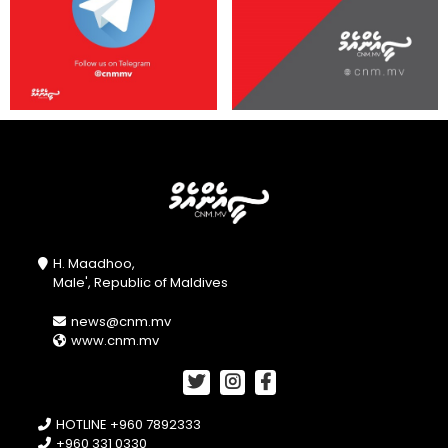
H. Maadhoo,
Male', Republic of Maldives
news@cnm.mv
www.cnm.mv
HOTLINE +960 7892333
+960 331 0330