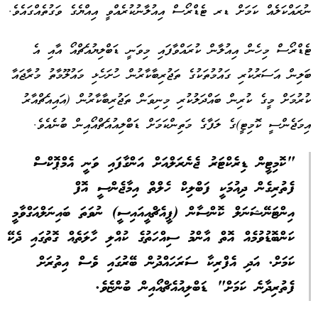
ނުރައްކަލެއް ކަމަށް ޑރ ޓެޑްރޯސް އިއުލާނުކުރެއްވީ އިއްޔެގެ ވަގުތެއްގައެވެ.
ޓެޑްރޯސް މިހެން އިއުލާން ކުރައްވާފައި މިވަނީ ޑަބްލިޔުއެޗްއޯ އާއި އެ
ބަލިން އަސަރުކުރި ގައުމުތަކުގެ ތަޖުރިބާކާރުން ހުށަހެޅި މައުލޫމާތު މުރާޖައާ
ކުރުމަށް މީގެ ކުރިން ބައްދަލުކުރި މިނިވަން ތަޖުރިބާކާރުން (އައިއެޗްއާރު
އިމަޖެންސީ ކޮމިޓީ)ގެ ލަފާގެ މަތިންކަމަށް ޑަބްލިއުއެޗްއޯއިން ބުނެއެވެ.
"ކޮމިޓީން ޑިރެކްޓަރު ޖެނެރަލްއަށް އަންގާފައި ވަނީ އެމްޕޮކްސް
ފެތުރިގެން ދިއުމަކީ ފަބްލިކް ހެލްތް އިމާޖެންސީ އޮފް
އިންޓަނޭޝަނަލް ކޮންސާން (ޕީއެޗްއީއައިސީ) ނުވަތަ ބައިނަލްއަގްވާމީ
ކަންބޮޑުވުމެއް އޮތް އާންމު ސިއްހަތުގެ ކުއްލި ހާލަތެއް ގޮތުގައި ދެކޭ
ކަމަށް. އަދި އެފްރިކާ ސަރަހައްދުން ބޭރުގައި ވެސް އިތުރަށް
ފެތުރިދާނެ ކަމަށް" ޑަބްލިއުއެޗްއޯއިން ބުންޏެވެ.