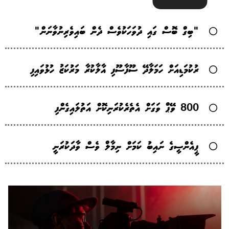
"ބިގް ބޮސް ގައި ދުވަހަކުވެސް ދެން ބައިވެރިނުވާނަން"
ރުކުމަޑިއަށް ހަމަލާދޭ ސޫފާސޫފި އާލާކުރާ މަރުކަޒު ހުޅުވައިފި
800 ވޭޕް ވަގަށް އެތެރެކުރަނިކޮށް އަތުލައިގެންފި
ޕީއެންސީގެ ނައިބު ކަމަށް ނިމާލް ވެސް ވާދަކުރަނީ