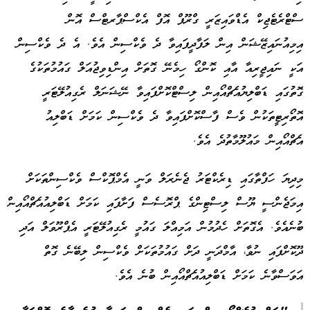
ސްޓްރެޓެޖިކް އެޑްވައިޒަރީ ގްރޫޕް އޮފް އެކްސްޕާރޓްސް އޮން
އިމިއުނައިޒޭޝަން އިން ލަފާދީފައިވާ ދެ ވެކްސިން އެވެ. އެ ދެ ވެކްސިން
އަކީ ނައިޖީރިއާ އާއި ކޮންގޯ ހިމެނޭ ގޮތަށް އިންޑިވިޖުއަލް ގައުމުތަކުގެ
ގޮތުގައި ޑަބްލިޔުއެޗްއޯއިން ލިސްޓްކޮށްފައިވާ ނޭޝަނަލް ރެގިއުލޭޓަރީ
އޮތޯރިޓީތަކުން ވެސް ފާސްކޮށްފައިވާ ދެ ވެކްސިން ކަމަށް ޑަބްލިއު
އެޗްއޯއިން މައުލޫމާތުދެ އެވެ.
މިދިޔަ ހަފްތާގައި ޑިރެކްޓަރު ޖެނެރަލް ވަނީ އެމްޕޮކްސް ވެކްސިންތަކަށް
އިމަޖެންސީ ޔޫސް ލިސްޓިންގެ ޕްރޮސެސް ފަށާފައި ކަމަށް ޑަބްލިއުއެޗްއޯއިން
ބުނެއެވެ. އެގޮތަށް ހެދުމުން އަމިއްލަ ގައުމީ ރެގިއުލޭޓަރީ އެޕްރޫވަލް އަދި
ދޫކޮށްފައި ނުވާ، އާމްދަނީ ދަށް ގައުމުތަކަށް ވެކްސިން ލިބޭނެ ގޮތް
އަވަސްވާނެ ކަމަށް ޑަބްލިއުއެޗްއޯއިން ބުނެ އެވެ.