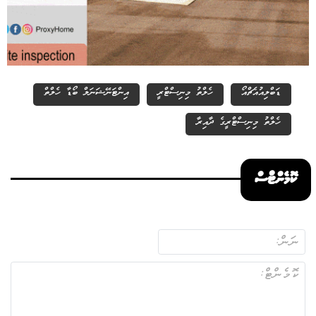
ޑަބްލިއުއެޗްއޯ
ހެލްތު މިނިސްޓްރީ
އިންޓަނޭޝަނަލް ބޯޑާ ހެލްތް
ހެލްތު މިނިސްޓްރީގެ ދާއިރާ
ކޮމެންޓްސް