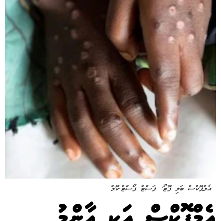
އެމްޕޮކްސް ބަލި ފޮޓޯ: ފަސްޓް ޕޯސްޓް.ކޮމް
އެމްޕޮކްސް އަކީ އާންމު