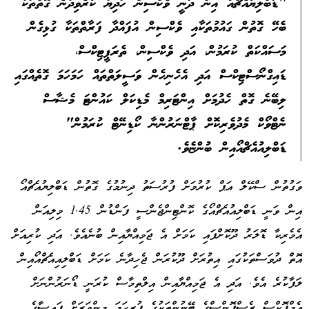
"ޑަބްލިޔުއެޗްއޯ އިން ދަނީ ވެކްސިން ހަދިޔާ ކުރެވިދާނެ ގޮތްތަކާ
ބެހޭ ގޮތުން ގައުމުތަކާއި ވެކްސިން އުފައްދާ ފަރާތްތަކާ ގުޅިގެން
މަސައްކަތް ކުރަމުން، އަދި ވެކްސިން، ތެރަޕީޓިކްސް،
ޑައިގްނޯސްޓިކްސް އަދި އެހެނިހެން ވަސީލަތްތައް ހަމަހަމަ ގޮތެއްގައި
ލިބޭނެ ގޮތް ހެދުމަށް އިންޓަރިމް މެޑިކަލް ކައުންޓަ މެޝާސް
ނެޓްވޯކް މެދުވެރިކޮށް ޕާޓްނަރުންނާ ކޯޑިނޭޓް ކުރަމުން"
ޑަބްލިއުއެޗްއޯއިން ބުންޏެވެ.
ވަގުތުން ސްކޭލް އަޕް ކުރުމަށް ފުރުސަތު ދިނުމުގެ ގޮތުން ޑަބްލިޔުއެޗްއޯ
އިން ވަނީ ޑަބްލިއުއެޗްއޯގެ ކޮންޓިންޖެންސީ ފަންޑުން 1.45 މިލިއަން
އެމެރިކާ ޑޮލަރު ދޫކޮށްފައި ކަމަށް އެ ޖަމިއްޔާއިން ބުނެއެވެ. އަދި ކުރިއަށް
އޮތް ދުވަސްތަކުގައި އިތުރަށް ދޫކުރަން ޖެހިދާނެ ކަމަށް ޑަބްލިއިއެޗްއޯއިން
ލަފާކުރެ އެވެ. އަދި އެ ޖަމިއްޔާއިން އިލްތިމާސް ކުރަނީ ޑޯނަރުންނަށް
އެމްޕޮކްސް ރެސްޕޮންސްގެ ބޭނުންތަކުގެ ފުރިހަމަ މިންވަރަށް ފައިސާގެ