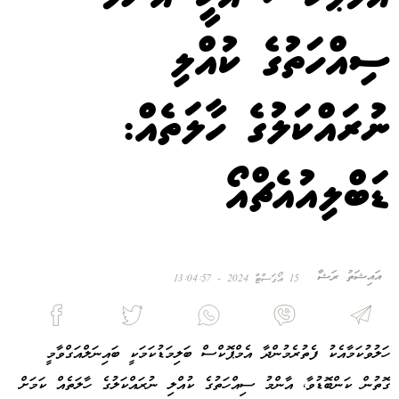
ސިއްހަތުގެ ކުއްލި
ނުރައްކަލުގެ ހާލަތެއް:
ޑަބްލިއުއެޗްއޯ
އައިޝަތު ރަޝާ
15 އޯގަސްޓް 2024 - 13:04:57
ހަލުވުކަމާއެކު ފެތުރެމުންދާ އެމްޕޮކްސް ބަލިމަޑުކަމަކީ ބައިނަލްއަގްވާމީ
ގޮތުން ކަންބޮޑުވާ، އާންމު ސިއްހަތުގެ ކުއްލި ނުރައްކަލުގެ ހާލަތެއް ކަމަށް