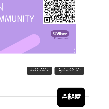
ސާފް ޗެމްޕިއަންޝިޕް
އަންހެން ފުޓްބޯޅަ
ކޮމެންޓްސް