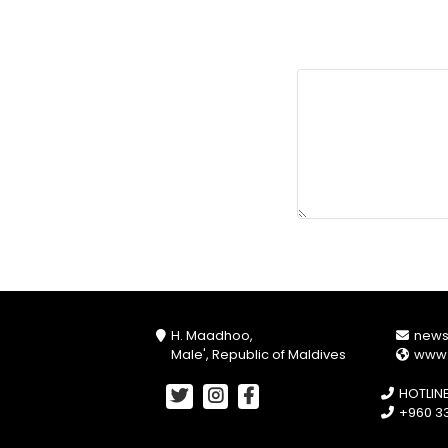
H. Maadhoo,
new
Male', Republic of Maldives
www
HOTLIN
+960 33