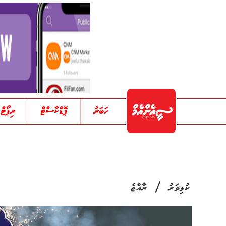
ހަބަރު
ޕޮޑްކާސްޓް
ރިޕޯޓް
/
ކުޅިވަރު
ރާއްޖެ