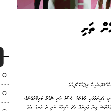
ން ތަށި
ގްލަދޭޝްއިން ދިފާއުކޮށްފިއެވެ.
، ފައިނަލްގައި މުބާރާތް ހޯސްޓް ކުރި ނޭޕާލް ބަލިކޮށްގެނެވެ.
ަންގްލަދޭޝް އިން ފައިނަލް މެޗު ކާމިޔާބު ކުރީ ދެ ލަނޑު އެއް