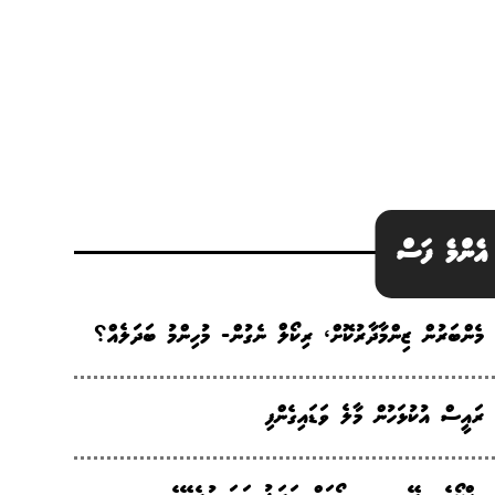
އެންމެ ފަސް
މެންބަރުން ޒިންމާދާރުކޮށް، ރިކޯލް ނެގުން- މުހިންމު ބަދަލެއް؟
ރައީސް އުކުޅަހުން މާލެ ވަޑައިގެންފި