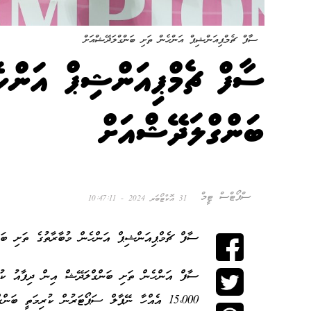
ސާފް ޗެމްޕިއަންޝިޕް އަންހެން ތަށި ބަންގްލަދޭޝްއަށް
ސާފް ޗެމްޕިއަންޝިޕް އަންހެ
ބަންގްލަދޭޝްއަށް
ސްޕޯޓްސް ޓީމް
31 އޮކްޓޯބަރ 2024 - 10:47:11
ސާފް ޗެމްޕިއަންޝިޕް އަންހެން މުބާރާތުގެ ތަށި ބަން
ސާފް އަންހެން ތަށި ބަންގްލަދޭޝް އިން ދިފާއު ކުރީ
15،000 އެއްހާ ނޭޕާލް ސަޕޯޓަރުން ކުރިމަތީ ބ