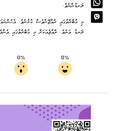
ލަނޑުންނެވެ.
ލަނޑު ވަނެވެ. ރާއްޖެއަކަށް މި މުބާރާތުގައި އެންމ
0%
0%