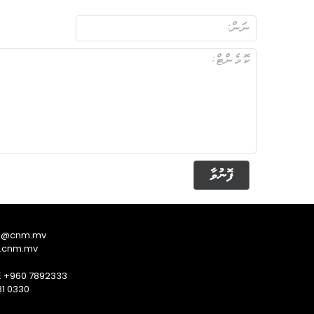
ފޮނުވާ
s@cnm.mv
.cnm.mv
E +960 7892333
1 0330