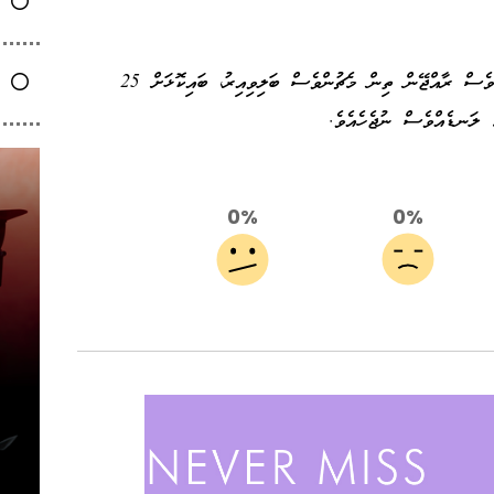
މި މުބާރާތުގައި ރާއްޖޭންވެސް ކުޅުނެވެ. އެހެންނަމަވެސް ރާއްޖޭން ތިން މެޗުންވެސް ބަލިވިއިރު، ބައިކޮޅަށް 25
ެ ލަނޑެއްވެސް ނުޖެހެއެވެ.
0%
0%