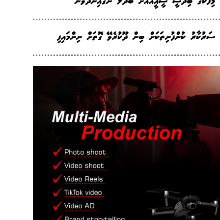
މިފްކޯގެ ބިދޭސީ ސީއީއޯއަށް ބަދަލު ނަގައިނުދެވޭނެ
ސަރުކާރު ކުންފުނިތަކަށް ބިން ދޫކުރެވޭ ގޮތަށް ނިންމައިފި