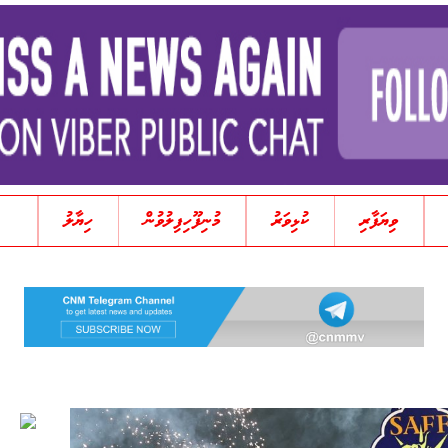
ވިޔަފާރި
ކުޅިވަރު
މުނިފޫހިފިލުވުން
ހިޔާލު