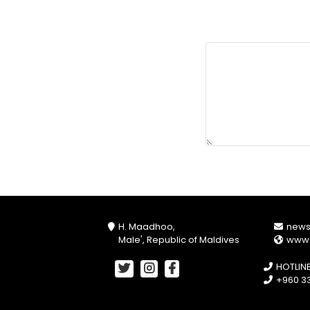
H. Maadhoo,
new
Male', Republic of Maldives
www
HOTLIN
+960 33