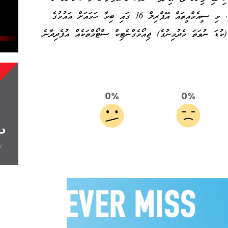
އިޖެކްޝަން (ސީއެމްއީ) ވެސް މޮނިޓަރކުރަމުންނެވެ. މި ސީއެމްއީތައް އޭޕްރިލް 16 ގައި ބިމާ ހަމައަށް އައުމުގެ
ުސަތު އޮތް ކަމަށާއި، އޭގެ ސަބަބުން ޖީ1-ޖީ2 (ކުޑަ ނުވަތަ މެދުމިނުގެ) ޖިއޯމެގްނެޓިކް ސްޓޯމްތަކެއް އުފެދިދާނެ
0%
0%