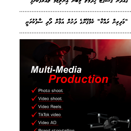
ގައްދޫން ޕާސްޕޯޓު ހިދުމަތް ލިބޭނެ އިންތިޒާމު ތައާރަފުކޮށްފި
"މަދިރިން ރައްކާ" ކެމްޕޭންގެ ދަށުން އަމާން ދޯދި ސާފުކުރަނީ