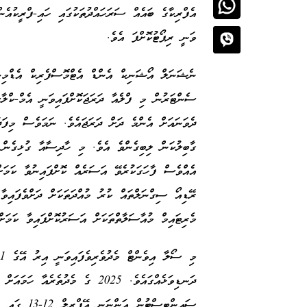
އެފްރިކާގެ ބައެއް ސަރަހައްދުތަކުގައި ހައި-ފްރީކުއެ
ވަނީ ރިޕޯޓުކޮށްފަ އެވެ.
ނެޝަނަލް އޯޝަނިކް އެންޑް އެޓްމޮސްފެރިކް އެޑްމި
ސެންޓަރުން މި ފްލެއާ ދަރަޖަކޮށްފައިވަނީ އެމް-ކްލާ
ދެވަނައަށް އެންމެ ދަށް ދަރަޖައެވެ. ނަމަވެސް މިފަދަ
ގާބިލުކަން ލިބިގެންވެ އެވެ. މި ހާދިސާއާ ގުޅިގެން
އެއްވެސް ފާހަގަކުރެވޭ އަސަރެއް ކޮށްފައިނުވާ ކަމަ
ރޭޑިއޯ ސިގްނަލްތައް ކުރު މުއްދަތަކަށް ދަށްވެފައިވާ
މެރިޓައިމް މުއާސަލާތްތަކަށް އަސަރުކޮށްފައިވާ ކަމަށ
ދަނޑިވަޅެއްގައެވެ. 2025 ގެ މެދުތެ
ސައިންޓިސްޓ