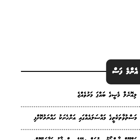
އެންމެ ފަސް
ލިއޮނެލް މެސީގެ ބައްޕަ މަރުވެއްޖެ
މަސްތުވާތަކެތީގެ މައްސަލައެއްގައި އަންހެނަކު ހައްޔަރުކޮށްފި