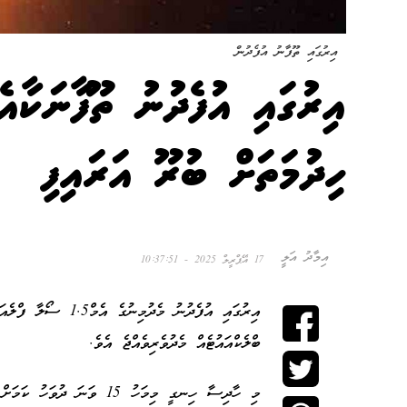
އިރުގައި ތޫފާނު އުފެދުން
އިރުގައި އުފެދުނު ތޫފާނަކާއެ
ހިދުމަތަށް ބުރޫ އަރައިފި
އިމާދު އަލީ
17 އޭޕްރީލް 2025 - 10:37:51
އިރުގައި އުފެދުނު މެ
ބްލެކްއައުޓެއް މެދުވެރިވެއްޖެ އެވެ.
މި ހާދިސާ ހިނގީ މިމަހު 15 