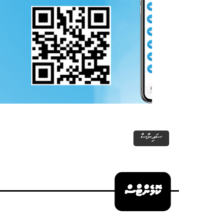
ސައިންސް
ކޮމެންޓްސް