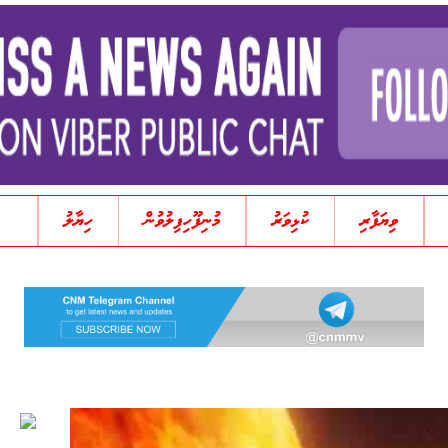
ވިޔަފާރި
ކުޅިވަރު
މުނިފޫހިފިލުވުން
ހިޔާލު