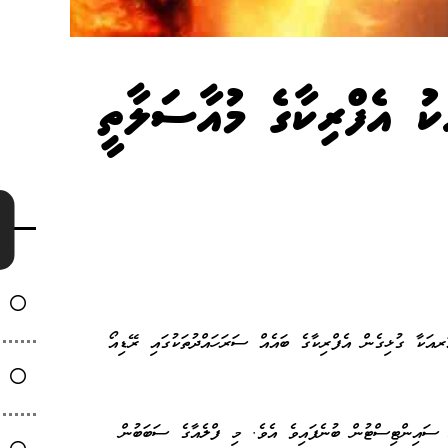
ކު އެފްރިކާގެ މުއާސަލާތީ
ދުމިނުގެ އެމް1.5 ސޯލާ ފްލެއަރއަކާ ގުޅިގެން އެފްރިކާގެ ބައެއް ސަރަހައްދުތަކުގައި ރޭޑިއޯ
ވަނަ ދުވަހު ކަމަށް ސައިންޓިސްޓުން ބުނެފައިވެ އެވެ. މި ފްލެއާގެ ސަބަބުން