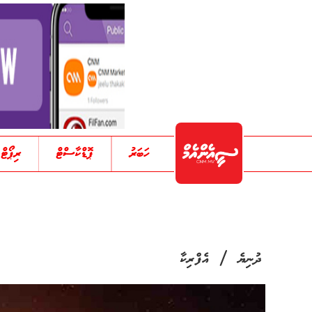
ހަބަރު
ޕޮޑްކާސްޓް
ރިޕޯޓް
/
ދުނިޔެ
އެފްރިކާ