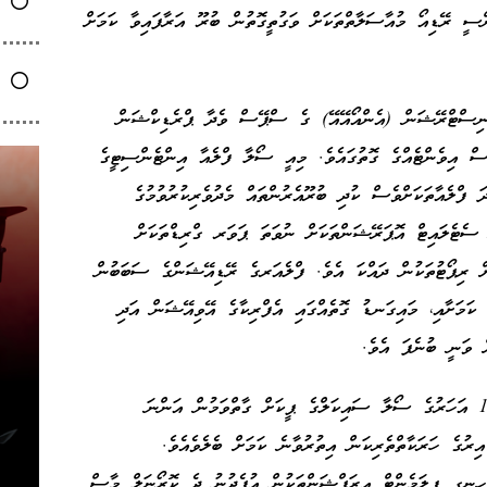
ންސީ ރޭޑިއޯ މުއާސަލާތްތަކަށް ވަގުތީގޮތުން ބުރޫ އަރާފައިވާ ކަމަށް
ނިސްޓްރޭޝަން (އެންއޯއޭއޭ) ގެ ސްޕޭސް ވެދާ ޕްރެޑިކްޝަން
ސް އިވެންޓެއްގެ ގޮތުގައެވެ. މިއީ ސޯލާ ފްލެއާ އިންޓެންސިޓީގެ
 ފްލެއާތަކަށްވެސް ކުދި ބުރޫއެރުންތައް މެދުވެރިކުރުވުމުގެ
 ސެޓެލައިޓް އޮޕަރޭޝަންތަކަށް ނުވަތަ ޕަވަރ ގްރިޑްތަކަށް
ށް ރިޕޯޓުތަކުން ދައްކަ އެވެ. ފްލެއަރގެ ރޭޑިއޭޝަންގެ ސަބަބުން
 ކަމަށާއި، މައިގަނޑު ގޮތެއްގައި އެފްރިކާގެ އޭވިއޭޝަން އަދި
ް ވަނީ ބުނެފަ އެވެ.
މި ސޯލާ އިވެންޓް މެދުވެރިވެފައިވަނީ އިރު އޭގެ 11 އަހަރުގެ ސޯލާ ސައިކަލްގެ ޕީކަށް ގާތްވަމުން އަންނަ
ރެއާ ހަމައަށް އިރުގެ ހަރަކާތްތެރިކަން އިތުރުވާނެ ކަމަށް ބެލެވެއެވެ.
ުން އަންނަނީ އޭޕްރިލް 12-13 ގައި ހިނގި ފިލަމެންޓް އިރަޕްޝަންތަކުން އުފެދުނު ދެ ކޮރޯނަލް މާސް