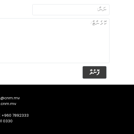
ފޮނުވާ
s@cnm.mv
.cnm.mv
E +960 7892333
1 0330