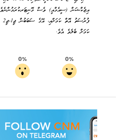
ފުރ
ކަމަށް ބެލެވެ އެވެ.
0%
0%