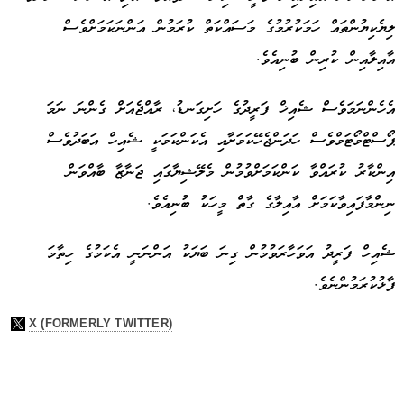
ލިޔެކިޔުންތައް ހަމަކުރުމުގެ މަސައްކަތް ކުރަމުން އަންނަކަމަށްވެސް
އާއިލާއިން ކުރިން ބުނިއެވެ.
އެހެންނަމަވެސް ޝެއިޚް ފަރީދުގެ ހަށިގަނޑު، ރާއްޖެއަށް ގެންނަ ނަމަ
ޕޯސްޓްމޯޓަމްވެސް ހަދަންޖެހޭކަމަށާއި އެކަންކަމަކީ ޝެއިހް އަބަދުވެސް
އިންކާރު ކުރައްވާ ކަންކަމަށްވުމުން މެލޭޝިޔާގައި ޖަނާޒާ ބާއްވަން
ނިންމާފައިވާކަމަށް އާއިލާގެ ގާތް މީހަކު ބުނިއެވެ.
ޝެއިހް ފަރީދު އަވަހާރަވުމުން ގިނަ ބަޔަކު އަންނަނީ އެކަމުގެ ހިތާމަ
ފާޅުކުރަމުންނެވެ.