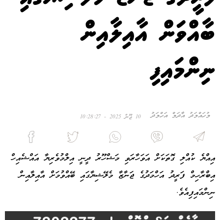
ބާއްވަން އާއިލާއިން
ނިންމައިފި
މުހައްމަދު އާދަމް އަހްމަދު
10 ޖޫން 2025 - 10:28:27
އިއްޔެ ކުއްލި ގޮތަކަށް އަވަހާރަވި މަޝްހޫރު ދީނީ އިލްމުވެރިޔާ އައްޝެއިހް
އިބްރާހިމް ފަރީދު އަހްމަދުގެ ޖަނާޒާ މެލޭޝިޔާގައި ބޭއްވުމަށް އާއިލާއިން
ނިންމައިފިއެވެ.