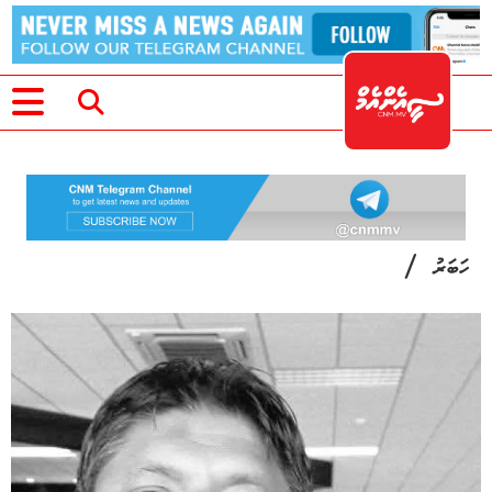
/
ހަބަރު