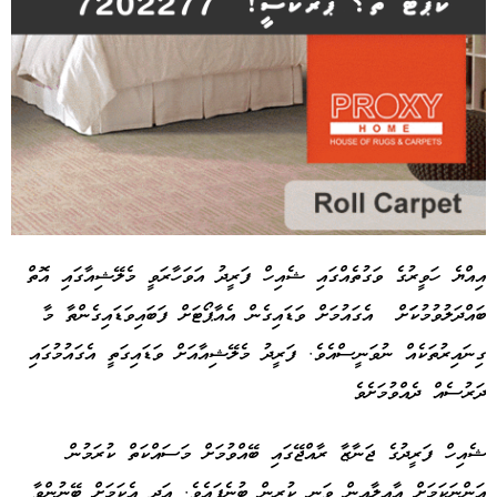
އިއްޔެ ހަވީރުގެ ވަގުތެއްގައި ޝެއިހް ފަރީދު އަވަހާރަވީ މެލޭޝިއާގައި އޮތް
ބައްދަލުވުމުކަަށް އެގައުމަށް ވަޑައިގެން އެއާޕޯޓަށް ފަބައިވަޑައިގެންތާ މާ
Advertisement
ގިނައިރުތަކެއް ނުވަނީސްއެވެ. ފަރީދު މެލޭޝިއާއަށް ވަޑައިގަތީ އެގައުމުގައި
ދަރުސެއް ދެއްވުމަށެވެ
ޝެއިހް ފަރީދުގެ ޖަނާޒާ ރާއްޖޭގައި ބޭއްވުމަށް މަސައްކަތް ކުރަމުން
އަންނަކަމަށް އާއިލާއިން ވަނީ ކުރިން ބުނެފައެވެ. އަދި އެކަމަށް ބޭނުންވާ