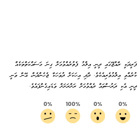
ފަރީދަކީ ރާއްޖޭގައި ދީނީ އިލްމު ފެތުރެއްވުމަށް ގިނަ މަސައްކަތްތަކެއް
ކުރެއްވި އިލްމުވެރިއެކެވެ. ދާދި އިހަކަށް ދުވަހަކާ ޖެހެންދެން، އޭނާ ވަނީ
ދީނީ އެކި ދަރުސްތައް ދެއްވުމަށް ރަށްރަށަށް ވަޑައިގެންފައެވެ.
0%
100%
0%
0%