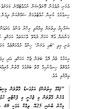
އެކަނި ދުވެގެން ކޮޮރަޕްޝަން ނުހުއްޓެވޭނެ ކަމަށެވެ.
ހިނގުމުގެ ކުރިން ހުއްޓުވުމަށް ސަމާލުކަން ދީގެން 
ޝަމްހީދު އިތުރަށް ވިދާޅުވީ މިހާރު އެންމެ ގަދައަ
ގަންނަން އުޅޭ ކަމަށް ދެކެވޭ ވާހަކަތައް ކަމަށާއި 
ވަނީ މިއީ "ބައި އަޅަން" ހިންގާ މުއާމަލާތެއް ކަމަ
މިކަމުގެ ތެދު ދޮގު ބަލަން ޖެހޭ ކަމަށާއި އަދި މިފަދ
މުއާލާތް ހިނގާނުހިގާ ގޮތް ބަލުމުގެ ގޮތުން މާލިއް
ވިދާޅުވި އެވެ.
"[އޭގެ އިތުރުން] އަޅުގަނޑު ގޮވާލަން މިނިވަނ
މިހާރު ބުނަނީ 25އޭ، ވިއްކާ އަގަކީ 40 މިލިއަން ޑޮލަރޭ މިހާރު އެބަ ކިޔާ،" ޝަމްހީދު ވިދާޅުވި އެވެ.