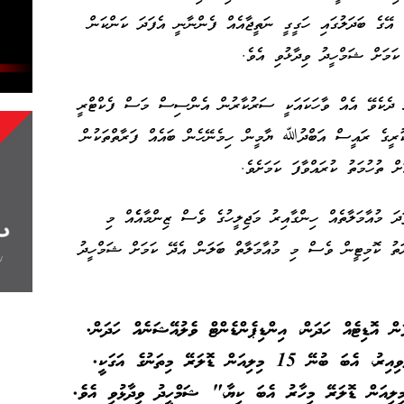
 އޭގެ ބަދަލުގައި ހަގީގީ ނަތީޖާއެއް ފެންނާނީ އެފަދަ ކަންކަން
ކަމަށް ޝަމްހީދު ވިދާޅުވި އެވެ.
ށް ދެކެވޭ އެއް ވާހަކައަކީ ސަރުކާރުން އެންސިސް މަސް ފެކްޓްރީ
ކުރީގެ ރައީސް އަބްދުﷲ ޔާމީން ހިމެނޭހެން ބައެއް ފަރާތްތަކުން
ށް ތުހުމަތު ކުރައްވާފަ ކަމަށެވެ.
ަ މުއާމަލާތެއް ހިންގާއިރު މަޖިލީހުގެ ވެސް ޒިންމާއެެއް މި
ޔަތު ކޮމިޓީން ވެސް މި މުއާމަލާތް ބަލަން އެދޭ ކަމަށް ޝަމްހީދު
ް އޮޑިޓެއް ހަދަން، އިންޑިޕެންޑެންޓް ވެލުއޭޝަނެއް ހަދަން.
އެހެން ގޮވާލަން މި ޖެހެނީ މި ފެކްޓްރީ ހުޅުވިއިރު، އެބަ ބުނޭ 15 މިލިއަން ޑޮލަރޭ މިތަނުގެ އަގަކީ.