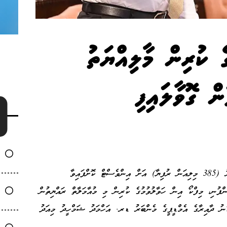
 ކުރިން މާލިއްޔަތު
ް ގޮވާލައިފި
ރާއްޖޭގައި އަމިއްލަ ފަރާތަކުން 25 މިލިއަން ޑޮލަރު (385 މިލިއަން ރުފިޔާ) އަށް އިންވެސްޓް ކޮށްފައިވާ
ނި، މިފްކޯ އިން ހަވާލުވުމުގެ ކުރިން މި މުއާމަލާތް ރައްޔިތުން
ކުނު ދާއިރާގެ އެމްޑީޕީގެ މެންބަރު ޑރ. އަހްމަދު ޝަމްހީދު މިއަދު