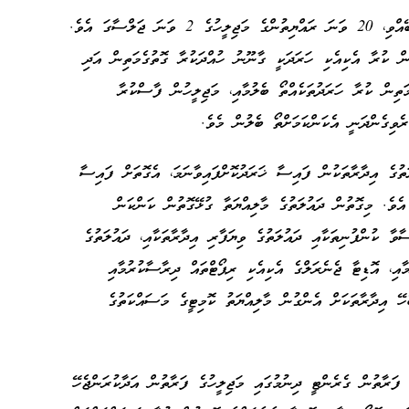
މި ކޮމިޓީ އުފެދިފައިވަނީ 03 ޖޫން 2024 ގައި ބޭއްވި، 20 ވަނަ ރައްޔިތުންގެ މަޖިލީހުގެ 2 ވަނަ ޖަލްސާގަ އެވެ.
ުން ކުރާ އެކިއެކި ހަރަދަކީ ގާނޫނު ހުއްދަކުރާ ގޮތުގެމަތިން އަދި
ަތިން ކުރާ ހަރަދުތަކެއްތޯ ބެލުމާއި، މަޖިލީހުން ފާސްކުރާ
ރެވިގެންދަނީ އެކަންކަމަށްތޯ ބެލުން މެވެ.
ަތުގެ އިދާރާތަކުން ފައިސާ ޚަރަދުކޮށްފައިވާނަމަ، އެގޮތަށް ފައިސާ
ެވެ. މިގޮތުން ދައުލަތުގެ މާލިއްޔަތާ ގުޅޭގޮތުން ކަންކަން
ސާވާ ކުންފުނިތަކާއި ދައުލަތުގެ ވިޔަފާރި އިދާރާތަކާއި، ދައުލަތުގެ
އި، އޮޑިޓާ ޖެނެރަލްގެ އެކިއެކި ރިޕޯޓްތައް ދިރާސާކުރުމާއި
ެހޭ އިދާރާތަކަށް އެންގުން މާލިއްޔަތު ކޮމިޓީގެ މަސައްކަތުގެ
 ފަރާތުން ގެރެންޓީ ދިނުމުގައި މަޖިލީހުގެ ފަރާތުން އަދާކުރަންޖެހޭ