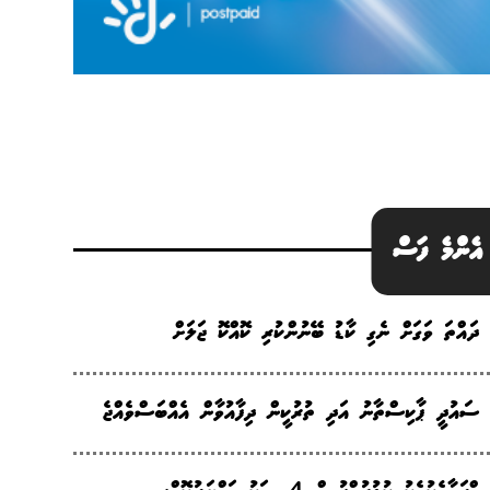
އެންމެ ފަސް
ދައްތަ ވަގަށް ނެގި ކާޑު ބޭނުންކުރި ކޮއްކޮ ޖަލަށް
ސައުދީ ޕާކިސްތާނު އަދި ތުރުކީން ދިފާއުވާން އެއްބަސްވެއްޖެ