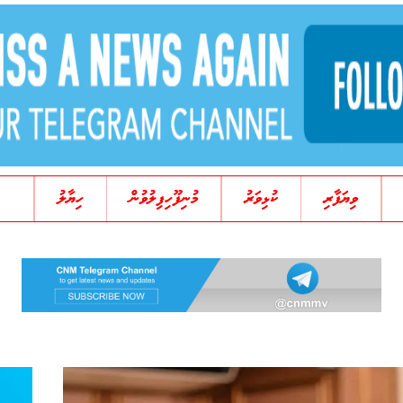
ވިޔަފާރި
ކުޅިވަރު
މުނިފޫހިފިލުވުން
ހިޔާލު