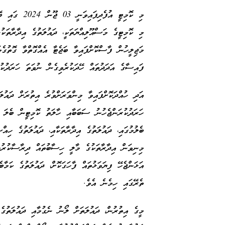
މި ކޮމިޓީގެ މަސްއޫލިއްޔަތަކީ، ދައުލަތުގެ އިދާރާތަކ
މަޖިލީހުން ފާސްކޮށްފައިވާ ބަޖެޓާ އެއްގޮތްވާ ގޮތުގެމ
ފައިސާގެ އަދަދުތައް ހޭދަކުރެވިގެން ނުވަތަ ހަރަދުކު
އަދި ހުއްދަކޮށްފައިވާ މިންވަރަށްވުރެ އިތުރަށް ދައުލ
ހަރަދުކުރަންޖެހުނު ސަބަބާއި ހާލަތު ކޮމިޓީން ބެލަ އ
ބެލުމުގައި، ދައުލަތުގެ އިދާރާތަކާއި، ދައުލަތުގެ ހިއް
މިނިވަން އިދާރާތަކުގެ މާލީ ހިސާބުތައް ދިރާސާކުރުމާ
އަޅަންޖެހޭ ފިޔަވަޅުތައް ފާހަގަކޮށް، ދައުލަތުގެ ކަމާބ
ތެރޭގައި ހިމެނެ އެވެ.
މީގެ އިތުރުން، ދައުލަތަށް ލޯނު ނެގުމާއި ދައުލަތުގެ