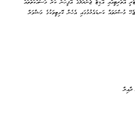
ަރީ އޮތޯރިޓީއާއި އޮޑިޓާ ޖެނެރަލްގެ އޮފީހުން ކުރާ މަސައްކަތްތައް
ޖެހޭ މުސާރަތައް ކަނޑައެޅުމުގައި އެހެން ކޮމިޓީތަކުގެ މަޝްވަރާ