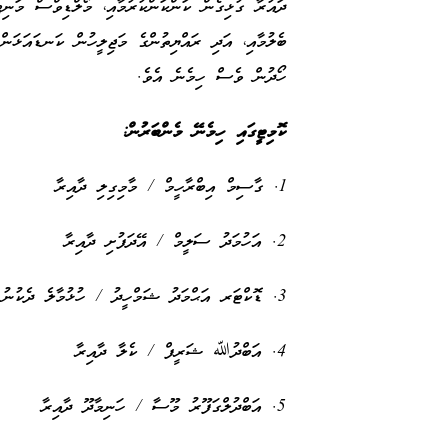
ދައުރާ ގުޅިގެން ކަންކަންކުރުމާއި، މޯލްޑިވްސް މަނިޓ
ބެލުމާއި، އަދި ރައްޔިތުންގެ މަޖިލީހުން ކަނޑައަޅަން
ހޯދުން ވެސް ހިމެނެ އެވެ.
ކޮމިޓީގައި ހިމެނޭ މެންބަރުން:
1. ގާސިމް އިބްރާހީމް / މާމިގިލި ދާއިރާ
2. އަހުމަދު ސަލީމް / އޭދަފުށި ދާއިރާ
3. ޑޮކްޓަރ އަޙްމަދު ޝަމްހީދު / ހުޅުމާލެ ދެކުނު ދާއިރާ
4. އަބްދުﷲ ޝަރީފް / ކެލާ ދާއިރާ
5. އަބްދުލްގަފޫރު މޫސާ / ހަނިމާދޫ ދާއިރާ