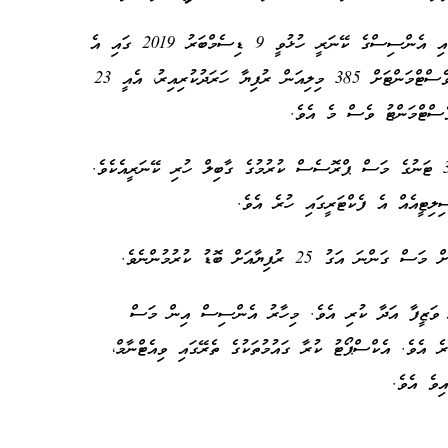
ހުޅުމާލެ 1 ގައި 50،000 އަކަފޫޓުގެ ބޮޑު ބިމެއްގައި އެންސިސްގެ ކޭނަރީ ހުޅުވީ 9 ޑިސެމްބަރު 2019 ގައި އެ
އަހަރުގެ މަސްވެރިންގެ ދުވަހާ ދިމާކޮށެވެ. އެ އިންވެސްޓްމަންޓަށް 385 މިލިއަން ރުފިޔާ ހަރަދުކުރިއިރު، އެއީ 23
ެސްޓްމަންޓު ވެސް މެ އެވެ.
އެންސިސްގެ ކޭނަރީއަކީ ގާތްގަނޑަކަށް ދުވާލަކު 30 ޓަނުގެ މަސް ޕްރޮސެސް ކުރުމުގެ ގާބިލް ހުރި ކޭނަރީއެކެވެ.
ޭނަރީގައި މީގެ ކުރިން 200 މީހުން ވަޒީފާ އަދާ ކުރި އެވެ. މިހާރު އެންސިސް އިން މަސް
ެވެ. އެކްސްޕޯޓު ކުރާ ގައުމުތަކުގެ ތެރޭގައި ވިއެޓްނާމް،
ިވެ އެވެ.