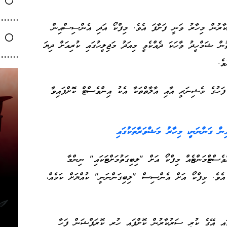
ާރުން މިހާރު ވަނީ ފަށާފަ އެވެ. މިފްކޯ އަދި އެންސިސްއިން
ން ޝަމްހީދު ވާހަކަ ދެއްކެވީ މިއަދު މަޖިލީހުގައި ކުރިއަށް ދިޔަ
ވެ.
ފަހުގެ މެޝިނަރީ އާއި އާލާތްތަކާ އެކު އިންވެސްޓް ކޮށްފައިވާ
ން ގަންނަނީ، މިހާރު މަޝްވަރާތަކުގައި
ވެސްޓްމަންޓެއް މިފްކޯ އަށް "ލިބިގަތުމަށްޓަކައި" ނިންމާ
 އެވެ. މިފްކޯ އަށް އެންސިސް "ލިބިގަންނަނީ" ކުއްޔަށް ކަމެއް،
ައި އޭގެ ކުރީ ސަރުކާރުން ކޮށްފައި ހުރި ކޮރަޕްޝަން ފަހާ