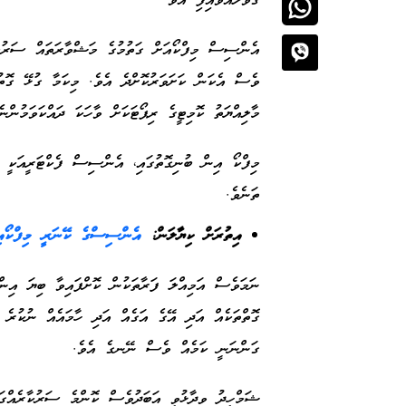
ގޮވާލައްވައިފި އެވެ
އެންސިސް މިފްކޯއަށް ގަތުމުގެ މަޝްވާރަތައް ސަރުކ
ވެސް އެކަން ކަށަވަރުކޮށްދެ އެވެ. މިކަމާ ގުޅޭ ގޮތު
މާލިއްޔަތު ކޮމިޓީގެ ރިޕޯޓަކަށް ވާހަކަ ދައްކަވަމުންނެ
މިފްކޯ އިން ބުނިގޮތުގައި، އެންސިސް ފެކްޓަރީއަކީ 
ތަނެވެ.
އިތުރަށް ކިޔާލަން:
އެންސިސްގެ ކޭނަރީ މިފްކޯއި
ނަމަވެސް އަމިއްލަ ފަރާތަކުން ކޮށްފައިވާ ބިޔަ އިން
ގޮތްތަކެއް އަދި އޭގެ އަގެއް އަދި ހާމައެއް ނުކުރެ
ގަންނަނީ ކަމެއް ވެސް ނޭނގެ އެވެ.
ޝަމްހީދު ވިދާޅުވީ އަބަދުވެސް ކޮންމެ ސަރުކާރެއްގ