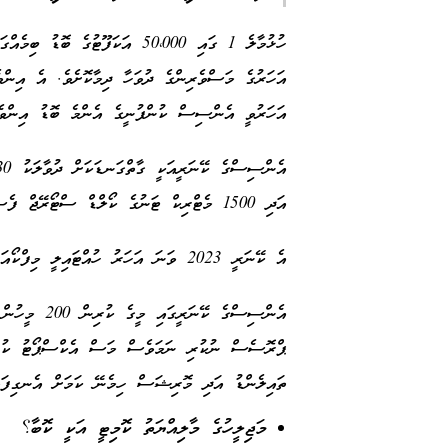
އަހަރުވީ އެންސިސް ކުންފުނީގެ އެންމެ ބޮޑު އިންވ
އަދި 1500 މެޓްރިކް ޓަނުގެ ކޯލްޑް ސްޓޯރޭޖް ފެސިލިޓީއެއް އެ ފެކްޓަރީގައި ހުރެ އެވެ.
އެ ކޭނަރީ 2023 ވަނަ އަހަރު ހުއްޓައިލީ މިފްކޯއަށް މަސް ގަންނަ އަގު 25 ރުފިޔާއަށް ބޮޑު ކުރުމުންނެވެ.
އެންސިސްގެ ކ
ޕްރޮސެސް ނުކުރި ނަމަވެސް މަސް އެކްސްޕޯޓު ކުރެ އ
ތައިލެންޑު އަދި މޮރިޝަސް ހިމެނޭ ކަމަށް އެނގިފައ
މަޖިލީހުގެ މާލިއްޔަތު ކޮމިޓީ އަކީ ކޮބާ؟