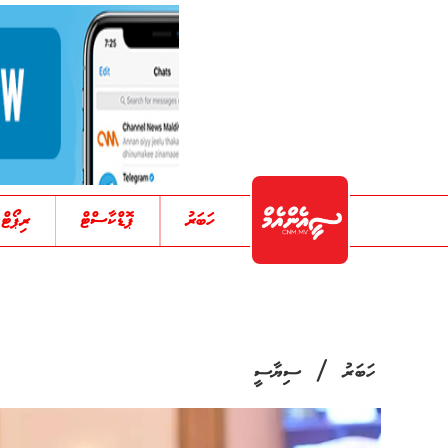
ހަބަރު
ޕޮޑްކާސްޓް
ރިޕޯޓް
/
ހަބަރު
ސިޔާސީ