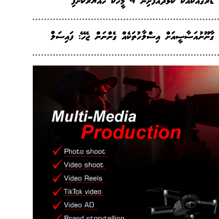
ޑްރަގާއެކުއެކު ކުޅުދުއްފުށިން 4 މީހަކު ހައްޔަރުކޮށްފި
ގާނޫނުއަސާސީއަށް އިސްލާހުތަކެއް ގެންނަން ޖެހޭ: ފައިސަލް