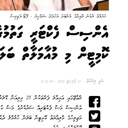
ހުޅުމާލެ ދެކުނު ދާއިރާގެ މެންބަރު އަހުމަދު ޝަމްހީދު - ފޮޓޯ:މަޖިލިސް
އެންސިސް ފެކްޓަރީ ގަތުމުގެ
ކޮމިޓީން މި މުއާމަލާތް ބަލަނ
އަލީ މިދުހަތު
11 އޯގަސްޓް 2025 - 13:21:39
އެންސިސް މަސް ފެކްޓަރީއާ ސަރުކާރުގެ މަސް ކުންފު
މަޖިލީހުގެ މާލިއްޔަތު ކޮމިޓީން ބަލަން ހުޅުމާލެ ދެ