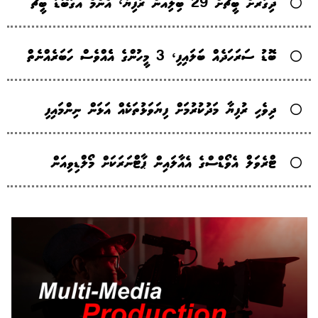
ދިގުރަށް ބީޗަށް 29 ބިލިއަން ރުފިޔާ، އެންމެ އަގުބޮޑު ބީޗް
ބޮޑު ސަރަހަދެއް ބަލައިފި، 3 މީހުންގެ އެެއްވެސް ހަބަރެއްނެތް
ދިވެހި ރުފިޔާ މަދުކުރުމަށް ފިޔަވަޅުތަކެއް އަޅަން ނިންމައިފި
ޓްރެވަލް އެވޯޑްސްގެ އެއާލައިން ޕާޓްނަރަކަށް މޯލްޑިވިއަން