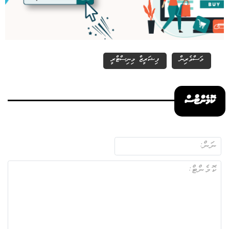
މަސްވެރިން
ފިޝަރީޒް މިނިސްޓްރީ
ކޮމެންޓްސް