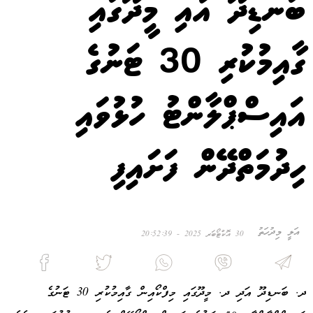
ބަނޑިދޫ އާއި މީދޫގައި
ގާއިމުކުރި 30 ޓަނުގެ
އައިސްޕްލާންޓު ހުޅުވައި
ހިދުމަތްދޭން ފަށައިފި
އަލީ މިދުހަތު
30 އޮކްޓޯބަރ 2025 - 20:52:39
ދ. ބަނޑިދޫ އަދި ދ. މީދޫގައި މިފްކޯއިން ގާއިމުކުރި 30 ޓަނުގެ