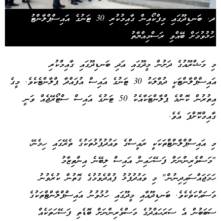
ދ. ބަނޑިދޫގައި މިފްކޯއިން ގާއިމުކުރި 30 ޓަނުގެ އައިސްޕްލާންޓު
ހުޅުވުމަށް ބޭއްވި ރަސްމިއްޔާތު
މި މަޝްރޫއުގެ ދަށުން މީދޫގައި އަދި ބަނޑިދޫގައި ގާއިމްކުރި
އައިސްޕްލާންޓަކީ ދުވާލަކު 30 ޓަނުގެ އައިސް އުފައްދާ ޕްލާންޓެކެވެ. މީގެ
އިތުރުން ކޮންމެ ޕްލާންޓަކާއެކު 50 ޓަނުގެ އައިސް ސްޓޯރޭޖެއް ވަނީ
ގާއިމްކޮށްފަ އެވެ.
މި އައިސްޕްލާންޓްތަކަކީ ރައީސްގެ ވައުދުފުޅުތަކުގެ ތެރޭގައި ހިމެނޭ،
"މަސްވެރިންނަށް ފަސޭހައިން އައިސް ލިބޭނެ އިންތިޒާމު
ހަމަޖައްސައިދިނުން" މި ވައުދުފުޅު ފުއްދެވުމުގެ ގޮތުން ކުރެވުނު
މަސައްކަތެކެވެ. ބަނޑިދޫއާއި މީދޫގައި ހުޅުވުނު އައިސްޕްލާންޓްތަކުގެ
ސަބަބުން އެ ސަރަޙައްދުގެ މަސްވެރިންނަށް ބޮޑެތި ފަސޭހަތަކެއް