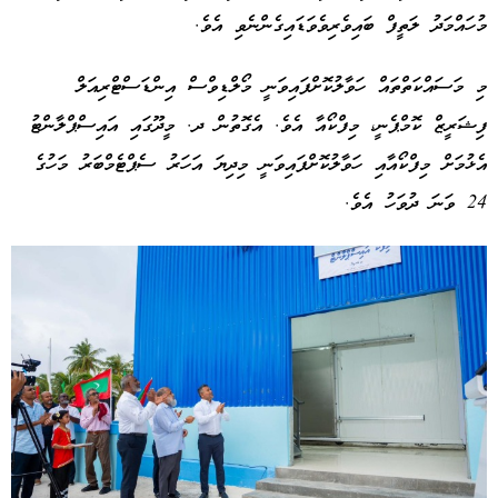
މުހައްމަދު ލަތީފް ބައިވެރިވެވަޑައިގެންނެވި އެވެ.
މި މަސައްކަތްތައް ހަވާލުކޮށްފައިވަނީ މޯލްޑިވްސް އިންޑަސްޓްރިއަލް
ފިޝަރީޒް ކޮމްޕެނީ، މިފްކޯއާ އެވެ. އެގޮތުން ދ. މީދޫގައި އައިސްޕްލާންޓު
އެޅުމަށް މިފްކޯއާއި ހަވާލުކޮށްފައިވަނީ މިދިޔަ އަހަރު ސެޕްޓެމްބަރު މަހުގެ
24 ވަނަ ދުވަހު އެވެ.