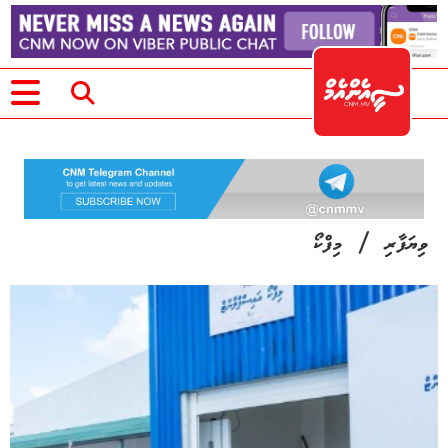
/
ވިޔަފާރި
މިފްކޯ