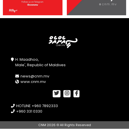
H. Maadhoo,
Male', Republic of Maldives
news@cnm.mv
www.cnm.mv
HOTLINE +960 7892333
+960 331 0330
CNM 2026 © All Rights Reserved