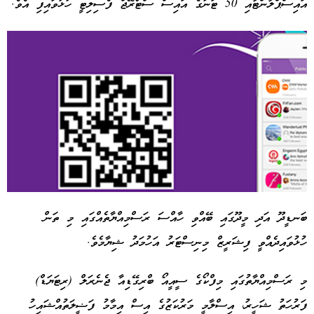
އައިސްޕްލާންޓާއި 50 ޓަނުގެ އައިސް ސްޓޯރޭޖް ފެސިލިޓީ ހުޅުވައިފި އެވެ.
ބަނޑީދޫ އަދި މީދޫގައި ބޭއްވި ހާއްސަ ރަސްމިއްޔާތެއްގައި މި ތަން
ހުޅުވައިދެއްވީ ފިޝަރީޒް މިނިސްޓަރު އަހުމަދު ޝިޔާމެވެ.
Advertisement
މި ރަސްމިއްޔާތުގައި މިފްކޯގެ ސީއީއޯ ބްރިގޭޑިއާ ޖެނެރަލް (ރިޓަޔަޑް)
ފަރުހަތު ޝަހީރު، އިސްލާމީ މަރުކަޒުގެ އިސް އިމާމު ފަޟީލަތުއްޝައިހު