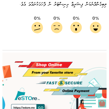
ލިބިގެންދާނެކަން ފިޝަރީޒް މިނިސްޓަރު ން ފާހަގަކުރައްވަ އެވެ.
0%
0%
0%
0%