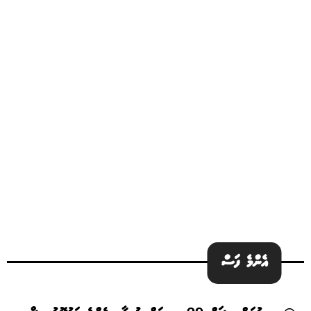
އެންމެ ފަސް