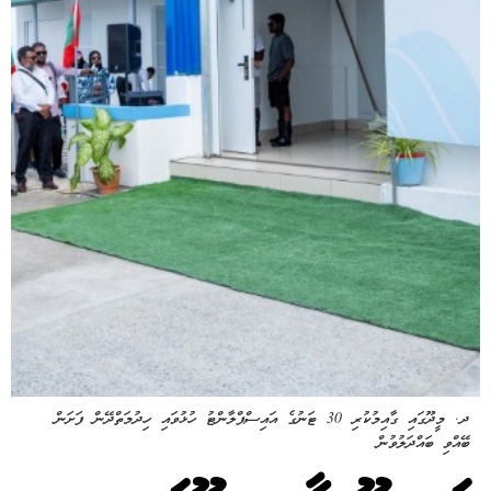
ދ. މީދޫގައި ގާއިމުކުރި 30 ޓަނުގެ އައިސްޕްލާންޓު ހުޅުވައި ހިދުމަތްދޭން ފަށަން
ބޭއްވި ބައްދަލުވުން