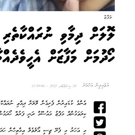
މަފާޒް
ލޮލަށް ދިމާވި ނުރައްކާތެރި 
ހޯދުމަށް މަފާޒަށް އެހީވެދެއްވ
އުޘައިމީން އަހްމަދު
30 ޑިސެމްބަރ 2025 - 13:39:06
ކިޔަވަމުންދާ މަފާޒު މައުސޫމް ދަނީ ފަރުވާ ހޯދަމުން
މި އަހަރު މި ފެށޭ ޖީސީ އޯލެވެލް އިމްތިހާން ހަދަ