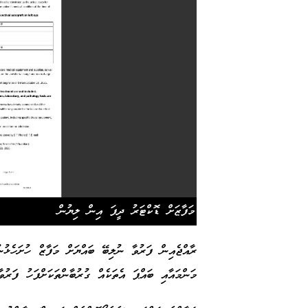
މަފާޒަށް ޑޮކްޓަރު ދީފަ އިން ލިޔުން
ރާއްޖެއިން ފަރުވާ ނުލިބޭ ބައްޔަށް މަފާޒް ހުށަހެޅު
މަންމައާއި ބައްޕަ އެތަކެއް ގުރުބާންތަކަށްފަހު ފަރު