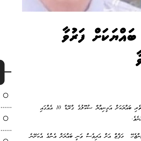
ބައްޔަކަށް ފަރުވާ
ާ
އެންމެ ކުޑައިރުން ފެށިގެން ލޮލަށް ދިމާވި ނުރައްކާތެރި ބައްޔަކަށް އަމީނިއްޔާ ސުކޫލުގެ ގްރޭޑް 10 އެއްގައި
ނެވެ.
ންޖެހޭ މަފާޒް އަށް އަދިވެސް ވަނީ ބައްޔަށް އެންމެ އެކަށޭނެ