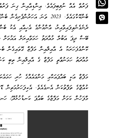
ފަރުވާ އެއް ނުލިބިފައެވެ. އިންޑިއާއިން ގިނަ ފަރުވާ
ބެންކޮކްގައެވެ. 2023 ވަނަ އަހަރުންފ
ދެނެގެނެވިފައިވާއިރު، އާންމުންގެ އެހީއާއި އެކު ބެނ
ބޭސް ދީފަ އަބުރާ މުއްދަތު ހަމަވާއިރަށް އައުމަށް ބ
ކޮންމެފަހަރަކު އެ އާއިލާއިން މަފާޒް ގޮވައިގެން ބެނ
މުއްދަތު ހަމަނުވާތީ މަފާޒް ގެ އާއިލާއިން ތިބީ ކަންބ
މަފާޒް އަކީ ބައްޕައަކާއި މަންމައެއްގެ ހުރި ހަމައެކ
ކުއްޖާގެ ތަފާތުކަން އެނގެއެވެ. އެކިފަހަރުމަތިން ޑޮ
މާފަހުން ކަމަށް މަފާޒްގެ ބައްޕަ ކަނޑުހުޅުދޫ/ ހަނދު