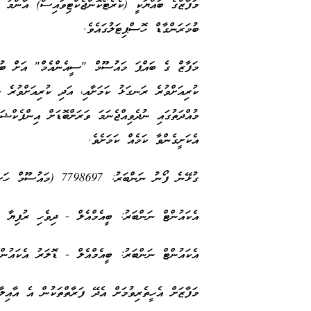
މަފާޒްގެ ބައްޔަކީ (ކެރެޓޯކޮންޖެކްޓިވައިސް) އާންމު 
ބުމަރަންގާޑް ހޮސްޕިޓަލުގައެވެ.
ކުރިއަށްވުރެ ރަނގަޅު ކަމަށާއި، އަދި ކުރިއަށްވުރެ
މުއްދަތުގައި ނުދެވިއްޖެނަމަ ވަރަށްބޮޑަށް އިންފެކް
އެކަށީގެންވާ ކަމެއް ކަމަށެވެ.
ގުޅޭނެ ފޯނު ނަންބަރު: 7798697 (މައުސޫމް ހަސަން)
އެކައުންޓް ނަންބަރު: ބީއެމްއެލް - ދިވެހި ރުފިޔާ އެކައ
އެކައުންޓް ނަންބަރު: ބީއެމްއެލް - ޑޮލަރު އެކައުންޓް - (
މަފާޒަށް އެހީތެރިވުމަށް އެދޭ ފަރާތްތަކުން އެ އާއިލ