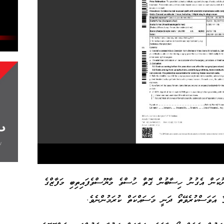
ނުކަން އެގުނު ހިސާބުން ގޮތް ހުސްވެ މާޔޫސްވެފައިތިބި މަފާޒްގެ
ވާ އަވަސްކުރެވޭތޯ ދަނީ މަސައްކަތް ކުރަމުންނެވެ.