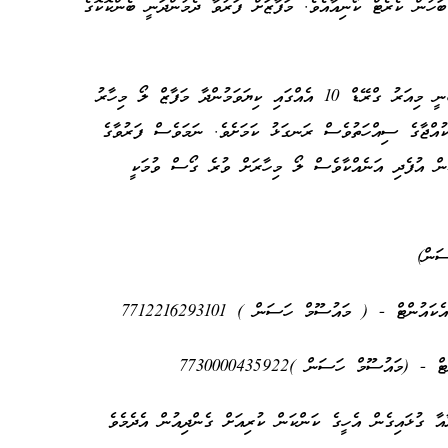
ބަހުން ކެރެޓް ކޯނިއާއެވެ. މަފާޒަށް ފަރުވާ ދެމުންދަނީ ބެންކޮކޮގެ
މަފާޒް ގެ ބައްޕަ މައުސޫމް "ސީއެންއެމް" އަށް ބުނީ މިއަރު ގްރޭޑް 10 އެއްގައި ކިޔަވަމުންދާ މަފާޒް ލޯ މިހާރު
 ކުއްޖާގެ ސިއްހަތުވެސް ރަނގަޅު ކަމަށެވެ. ނަމަވެސް ފަރުވާގެ
ޝަން އުފެދި އަނެއްކާވެސް ލޯ މިހާރަށް ވުރެ ގޯސް ވުމަކީ
ުންޓް - ( މައުސޫމް ހަސަން ) 7712216293101
މައުސޫމް ހަސަން )7730000435922
ާއާ ގުޅައިގެން އެހީގެ ކަންކަން ކުރިއަށް ގެންދިއުން އެދެމެވެ