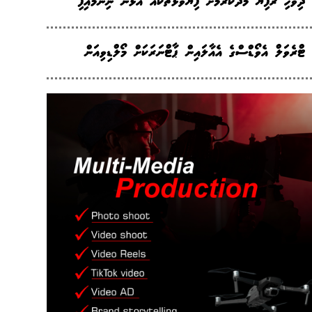
ދިވެހި ރުފިޔާ މަދުކުރުމަށް ފިޔަވަޅުތަކެއް އަޅަން ނިންމައިފި
ޓްރެވަލް އެވޯޑްސްގެ އެއާލައިން ޕާޓްނަރަކަށް މޯލްޑިވިއަން