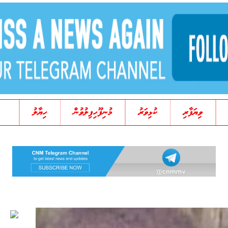
ވިޔަފާރި
ކުޅިވަރު
މުނިފޫހިފިލުވުން
ހިޔާލު