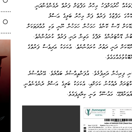
ތަކެއް ހޯދުމަށްފަހު މިހާރު މަފާޒަށް ފަރުވާ ދެމެންގެންދަނީ
ެށިގެން ބެންކޮކްގަ މަފާޒުގެ ފަރުވާ ފަށާ މިހާރު ބަލީގެ އަސްލު
ްކޮކަށް ގޮސް ކޮންމެ ހަމަހުން ހަމަހުން ނޫނީ ވަކި މުއްދަތަކަށް
ުނެ ޑޮކްޓަރުންގެ ލަފާގެ މަތިން ދަނީ ފަރުވާ ކުރަމުންނެވެ.
ްކޮކަށް ދަނީ ދަތުރު ކުރަމުންނެވެ. އެކަމަކު އަދިވެސް ފަރުވާގެ
ޮޑުވުމެއްގައެވެ.
ަނި ފިރިހެން ދަރިފުޅެވެ. އުފަންވީއްސުރެ ބައްޔެވެ. އޭރުއްސުރެ
ކްޓަރަށް ދެއްކުނު ކަމަށާއި، އެކަމަކު ބަލީގެ އަސްލު ދެނެގެނެވުނީ
ވަރުދޭގޭ، މައުސޫމް ވަނީ ކިޔާދީފައެވެ.