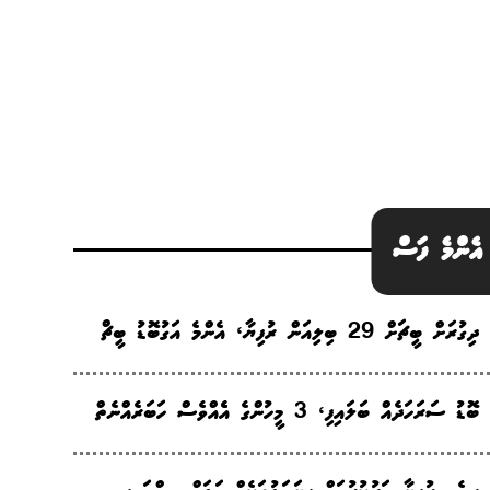
އެންމެ ފަސް
ދިގުރަށް ބީޗަށް 29 ބިލިއަން ރުފިޔާ، އެންމެ އަގުބޮޑު ބީޗް
ބޮޑު ސަރަހަދެއް ބަލައިފި، 3 މީހުންގެ އެެއްވެސް ހަބަރެއްނެތް