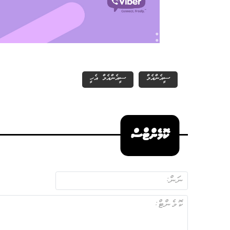
ސީއެންއެމް
ސީއެންއެމް އެހީ
ކޮމެންޓްސް