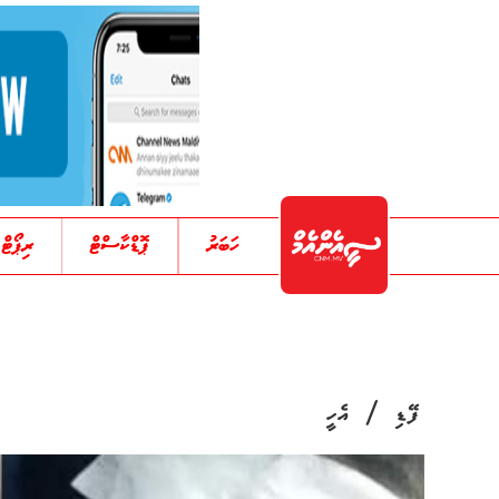
ހަބަރު
ޕޮޑްކާސްޓް
ރިޕޯޓް
/
ފޭޑި
އެހީ