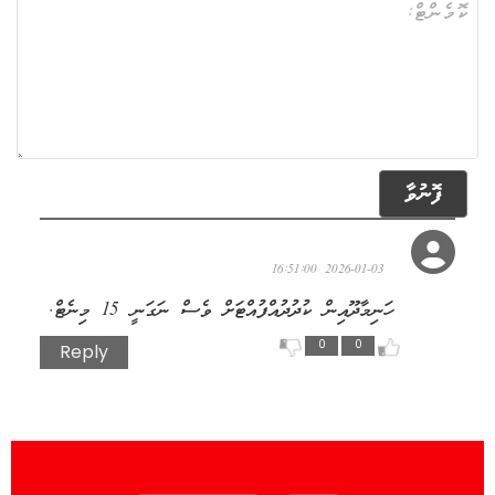
ފޮނުވާ
ކުޅުދުއްފުށީ
2026-01-03 16:51:00
ހަނިމާދޫއިން ކުދުދުއްފުއްޓަށް ވެސް ނަގަނީ 15 މިނެޓް.
0
0
Reply