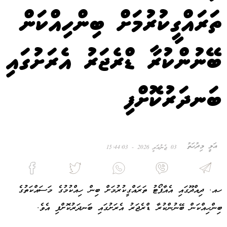
ތަރައްގީކުރުމަށް ބިންހިއްކަން
ބޭނުންކުރާ ޑްރެޖަރު އެރަށުގައި
ބަނދަރުކޮށްފި
އަލީ މިދުހަތު
03 ޖެނުއަރީ 2026 - 15:44:03
ހއ. ދިއްދޫގައި އެއާޕޯޓު ތަރައްގީކުރުމަށް ބިން ހިއްކުމުގެ މަސައްކަތުގެ
ބިންހިއްކަން ބޭނުންކުރާ ޑްރެޖަރު އެރަށުގައި ބަނދަރުކޮށްފި އެވެ.