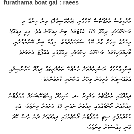
މޯލްޑިވްސް އެއާޕޯޓްސް ކޮމްޕެނީ (އެމްއޭސީއެލް) އިން ހިންގާ މި
މަޝްރޫއުގައި ދިއްދޫ 110 ހެކްޓަރުގެ ބިން ހިއްކާނެ އެވެ. މިއީ ދިއްދޫގެ
މިހާރުގެ ބިމަށް ވުރެ ބޮޑު ސަރަހައްދެކެވެ. ހިއްކާ ބިން ބޭނުންކުރާނީ
ބޯހިޔާވަހިކަމުގެ މަޝްރޫޢު ހިންގުމާއި ދިއްދޫގައި އެއާޕޯޓް އެޅުމަށެވެ.
ބިންހިއްކުމުގެ ރަސްމިއްޔާތަށް ވާންޖެހޭ ތައްޔާރީތައް ދިއްދޫ ކައުންސިލާއި
އެމްއޭސީއެލް ގުޅިގެން މިހާރު އަންނަނީ ކުރަމުންނެވެ.
ދިއްދޫގައި އެއާޕޯޓެއް އަޅާއިރު ހދ. ހަނިމާދޫ އިންޓަނޭޝަނަލް އެއާޕޯޓުން
ދިއްދުއަށް ލޯންޗެއްގައި ދިއުމަށް ނަގަނީ 15 ވަރަކަށް މިނެޓެވެ. އަދި
ކުޅުދުއްފުށީ ސިޓީ އެއާޕޯޓުން ލޯންޗެއްގައި ދިއްދުއަށް ދާން ވެސް ހޭދަ
ވާނީ ވިއްސަކަށް މިނެޓެވެ.