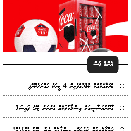
އެންމެ ފަސް
ޑްރަގާއެކުއެކު ކުޅުދުއްފުށިން 4 މީހަކު ހައްޔަރުކޮށްފި
ގާނޫނުއަސާސީއަށް އިސްލާހުތަކެއް ގެންނަން ޖެހޭ: ފައިސަލް
ރައްކާތެރިކަން ކަށަވަރުވި އިސްލާހެއް ނެތް- ބޮޑު ގެއްލުމެއް!