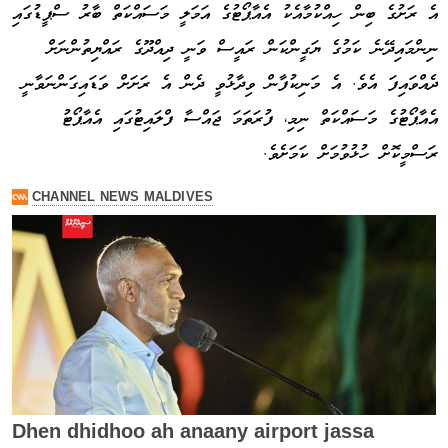
އެ ރަށުގެ ބިން ހިއްކުމާއެކު އެއާޕޯޓުގެ އަމަލީ މަސައްކަތް ބާރު ސްޕީޑުގައި
ނިންމައިދޭނެ ކަމުގެ ޔަގީންކަން ރައީސް ވަނީ ދިއްދޫގެ ރައްޔިތުންނަށް
ދެއްވައިފަ އެވެ. އެ މަނިކުފާން ވިދާޅުވީ ދެން އެ ރަށަށް ވަޑައިގަންނަވާނީ
އެއާޕޯޓުގެ މަސައްކަތް ނިމި، ފުރަތަމަ ޖައްސާ ފްލައިޓުގައި އެއާޕޯޓު
ރަސްމީކޮށް ހުޅުވުމަށް ކަމަށެވެ.