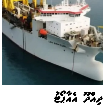
ދިއްދޫ އެއާޕޯޓު