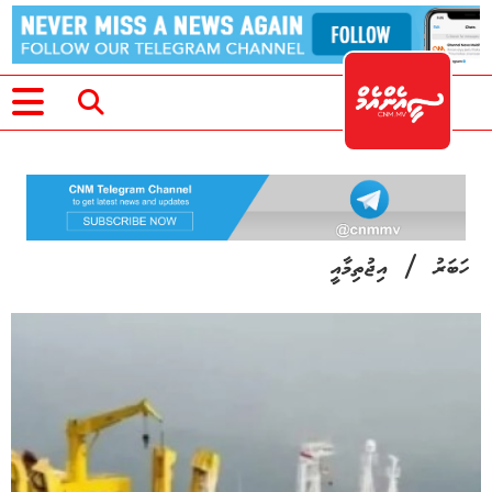
/
ހަބަރު
އިޖުތިމާއީ