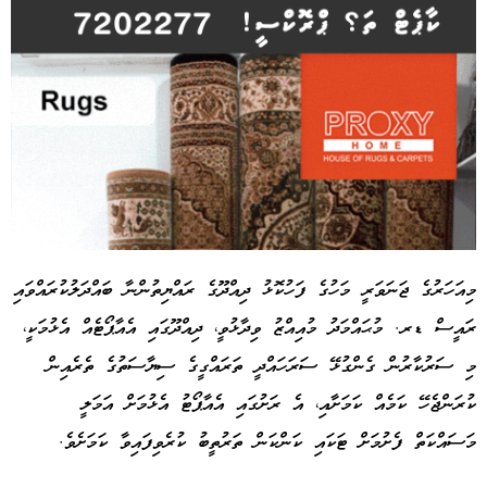
މިއަހަރުގެ ޖަނަވަރީ މަހުގެ ފަހުކޮޅު ދިއްދޫގެ ރައްޔިތުންނާ ބައްދަލުކުރައްވައި
ރައީސް ޑރ. މުޙައްމަދު މުއިއްޒު ވިދާޅުވީ، ދިއްދޫގައި އެއާޕޯޓެއް އެޅުމަކީ،
Advertisement
މި ސަރުކާރުން ގެންގުޅޭ ސަރަހައްދީ ތަރައްގީގެ ސިޔާސަތުގެ ތެރެއިން
ކުރަންޖެހޭ ކަމެއް ކަމަށާއި، އެ ރަށުގައި އެއާޕޯޓު އެޅުމަށް އަމަލީ
މަސައްކަތް ފެށުމަށް ޓަކައި ކަންކަން ތަރުތީބު ކުރެވިފައިވާ ކަމަށެވެ.