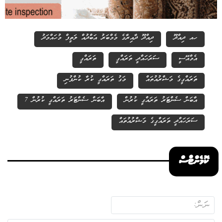
ހއ ދިއްދޫ
ދިއްދޫ ދާއިރާގެ މެމްބަރު އަބްދުއް ލަތީފް މުހައްމަދު
އެމްއޭސީ
ސަރަހައްދީ ތަރައްގީ
ތަރައްގީ
ތަރައްގީގެ މަޝްރުއުތައް
މަގު ތަރައްގީ ކުރާ ކުންފުނި
އާބަން ސެންޓަރު ތަރައްގީ ކުރުން
7 އާބަން ސެންޓަރު ތަރައްގީ ކުރުން
ސަރަހައްދީ ތަރައްގީގެ މަޝްރުއުތައް
ކޮމެންޓްސް