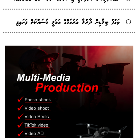
ވަގުފު ބިލްޑިން ދާރުލް އަރަގަމްގެ އަމަލީ މަސައްކަތް ފަށައިފި