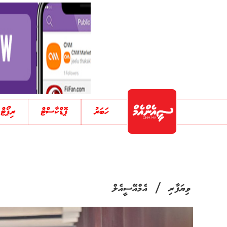
ހަބަރު
ޕޮޑްކާސްޓް
ރިޕޯޓް
/
ވިޔަފާރި
އެމްއޭސީއެލް