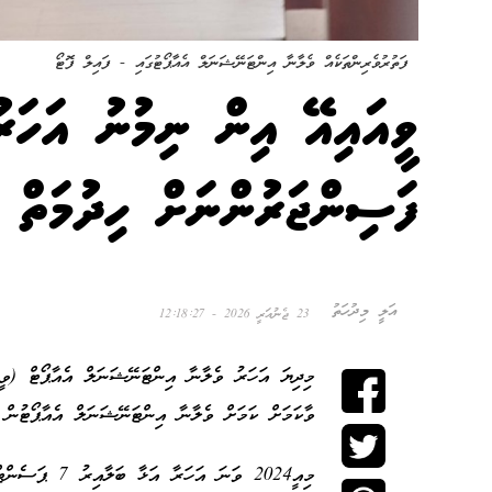
ފަތުރުވެރިންތަކެއް ވެލާނާ އިންޓަނޭޝަނަލް އެއާޕޯޓުގައި - ފައިލް ފޮޓޯ
ފަސިންޖަރުންނަށް ހިދުމަތް ދ
އަލީ މިދުހަތު
23 ޖެނުއަރީ 2026 - 12:18:27
ވާކަމަށް ކަމަށް ވެލާނާ އިންޓަނޭޝަނަލް އެއާޕޯޓުން 
މިއީ2024 ވަނަ އަހަރާ އަޅާ ބަލާއިރު 7 ޕަސެންޓް އިތުރު އަދަދެއް ކަމަށް އެ އެއާޕޯޓުން ބުނެފި އެވެ.