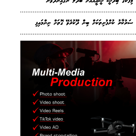
މިފްކޯގެ ބިދޭސީ ސީއީއޯއަށް ބަދަލު ނަގައިނުދެވޭނެ
ސަރުކާރު ކުންފުނިތަކަށް ބިން ދޫކުރެވޭ ގޮތަށް ނިންމައިފި