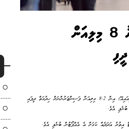
ވީއައިއޭ އިން ނިމުނު އަހަރު 8 މިލިއަން
ީފި
މިދިޔަ އަހަރު ވެލާނާ އިންޓަނޭޝަނަލް އެއާޕޯޓް (ވީއައިއޭ) އިން 8.2 މިލިއަން ފަސިންޖަރުންނަށް ހިދުމަތް ދީފައި
ބުނެފި އެވެ.