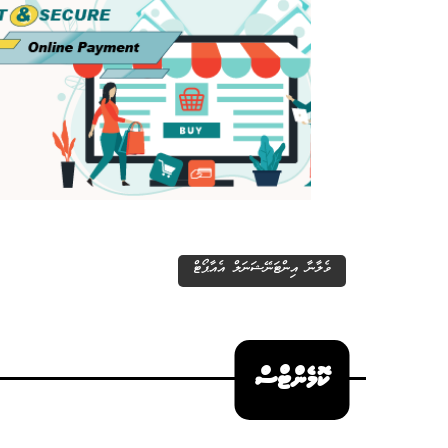
ވެލާނާ އިންޓަނޭޝަނަލް އެއާޕޯޓް
ކޮމެންޓްސް