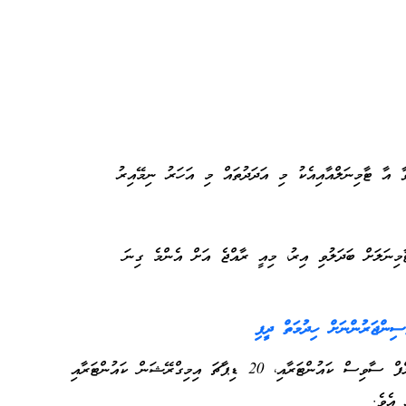
 އާ ޓާމިނަލްއާއިއެކު މި އަދަދުތައް މި އަހަރު ނިމޭއިރު
ާމިނަލަށް ބަދަލުވި އިރު، މިއީ ރާއްޖެ އަށް އެންމެ ގިނަ
އެ ޓާމިނަލުގައި 47 ޗެކިން ކައުންޓަރާއި، ހަ ސެލްފް ސާވިސް ކައުންޓަރާއި، 20 ޑިޕާޗަ އިމިގްރޭޝަން ކައުންޓަރާއި