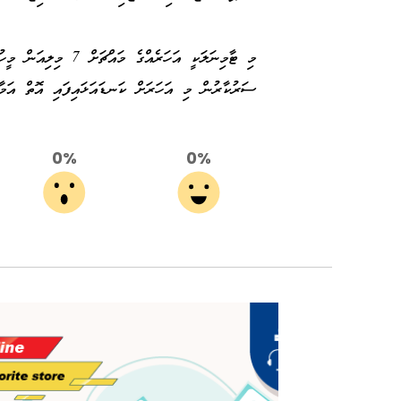
މި ޓާމިނަލަކީ އަހަރެއ
ސަރުކާރުން މި އަހަރަށް ކަނޑައަޅައިފައި އޮތް އަމާޒަކީ 2.3 މިލިއަން ފަތުރުވެރިން ގެ
0%
0%