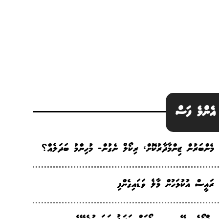
އެންމެ ފަސް
މެންބަރުން ޒިންމާދާރުކޮށް، ރިކޯލް ނެގުން- މުހިންމު ބަދަލެއް؟
ރައީސް އުކުޅަހުން މާލެ ވަޑައިގެންފި