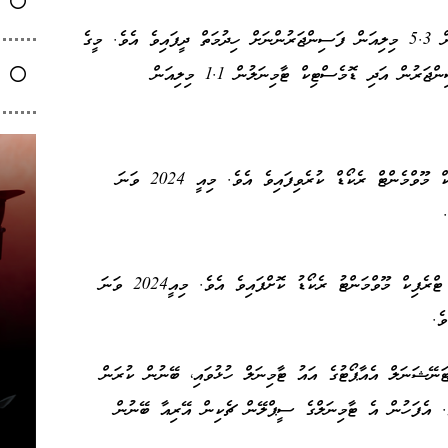
މިދިޔަ އަހަރު ވީއައިއޭގެ އިންޓަނޭޝަނަލް ޓާމިނަލުން 5.3 މިލިއަން ފަސިންޖަރުންނަށް ހިދުމަތް ދީފައިވެ އެވެ. މީގެ
އިތުރުން ސީޕްލޭން ޓާމިނަލުން 1.7 މިލިއަން ފަސިންޖަރުން އަދި ޑޮމެސްޓިކް ޓާމިނަލުން 1.1 މިލިއަން
މިދިޔަ އަހަރު ވީއައިއޭގައި 249.214 އެއާ ޓްރެފިކް މޫވްމެންޓް ރެކޯޑް ކުރެވިފައިވެ އެވެ. މިއީ 2024 ވަނަ
މިދިޔަ އަހަރު ވީއައިއޭގައި ޖުމްލަ 249،214 އެއާ ޓްރެފިކް މޫވްމަންޓު ރެކޯޑު ކޮށްފައިވެ އެވެ. މިއީ2024 ވަނަ
ޓަނޭޝަނަލް އެއާޕޯޓުގެ އައު ޓާމިނަލް ހުޅުވައި، ބޭނުން ކުރަން
ަން ދުވަސް ކަމަށްވާ ޖުލައި 26ގަ އެވެ. އެފަހުން އެ ޓާމިނަލްގެ ސީޕްލޭން ޗެކިން އޭރިއާ ބޭނުން