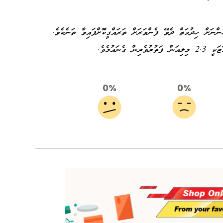
ްގެ މައްޗަށް 7 މިލިއަން މީހުންނަށް ހިދުމަތް ދެވޭ ފެންވަރަށް ތަރައްގީކޮށްފައިވާ ތަނެކެވެ.
ނައުމެވެ.
0%
0%