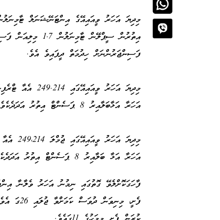
ފަސިންޖަރުންނަށް ހިދުމަތް ދީފައިވެ އެވެ.
އަހަރާ އަޅާބަލާއިރު 8 ޕަސެންޓް އިތުރު އަދަދެކެވެ.
އަހަރާ އަޅާ ބަލާއިރު 8 ޕަސެންޓް އިތުރު އަދަދެކެވެ.
ފާހަގަކޮށްލެވޭ ގޮތުގައި ނިމުނު އަހަރު ވެލާނާ އިން
ފެށީ، މިނިވ
ކުރަން ފެށީ މިމަހުގެ 11ގައެވެ.