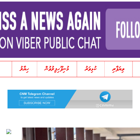
ވިޔަފާރި
ކުޅިވަރު
މުނިފޫހިފިލުވުން
ހިޔާލު