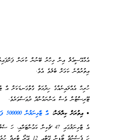
އެމްއޭސީއެލް އިން މިހާރު ބޭނުން ކުރަން ފަށާފައިވާ
އިތުރުވާނެ ކަމަށް ބެލެވެ އެވެ.
ހުރިހާ އެއާލައިނެއްގެ ހިދުމަތް ގާތްގަނޑަކަށް އާ ޓ
ޓޫރިސްޓުން ވެސް އަންނަމުންދާ ދުވަސްވަރެވެ.
އިތުރަށް ކިޔާލަން:
އާ ޓާމިނަލުން 500000 ފަސިންޖަރުންނަށް ހިދުމަތް ދީފި
ހަ ޕެސެންޖާ ބޯޑިން ގޭޓާއި 12 އޭރޯ ބްރިޖް ހުރެ އެވެ.