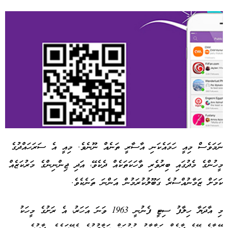
ނަމަވެސް މިއީ ހަމައެކަނި އާސާރީ ތަނެއް ނޫނެވެ. މިއީ އެ ސަރަހައްދުގެ
މީހުންގެ މެދުގައި ބިރުވެރި ވާހަކަތަކެއް ދެކެވޭ، އަދި ޖިންނިންގެ މަރުކަޒެއް
Advertisement
ކަމަށް ޒަމާނުއްސުރެ ގަބޫލުކުރަމުން އަންނަ ތަނެކެވެ.
މި އާދަޔާ ހިލާފު ސިޓީ ފެނުނީ 1963 ވަނަ އަހަރު، އެ ރަށުގެ މީހަކު