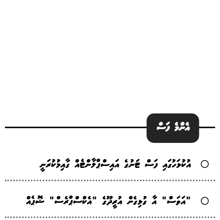
އެންމެ ފަސް
އުކުޅަހުގައި ފަސް ޓަނުގެ އައިސްޕްލާންޓެއް ގާއިމުކުރަނީ
"އަވަސް" އާ ގުޅިގެން އުރީދޫގެ "އެކްސްޕްރެސް" ޝޮޕެއް