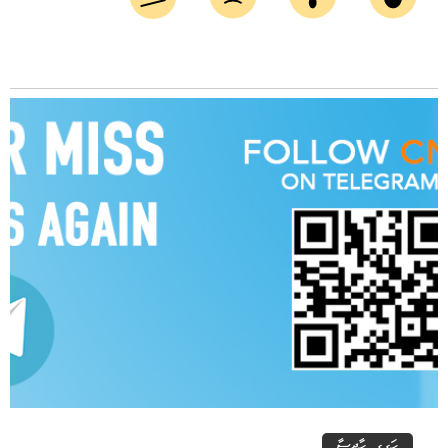
ހަގީގީ ހާދިސާ