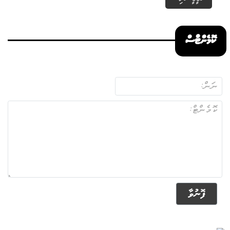
ކޮމެންޓްސް
ފޮނުވާ