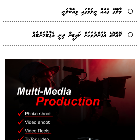
މާލޭގެ ގެއެއް ނީލަމުގައި ވިއްކާލަނީ
ކޮއްކޮގެ އުފަންދުވަހަށް ކައިޒީން ދިނީ އެޕާޓުމަންޓެއް