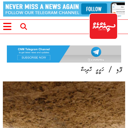
/
ފޭޑި
ހަގީގީ ހާދިސާ