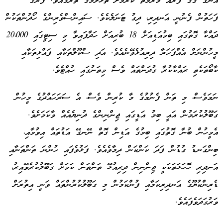
އޭނާގެ ގޭގެ ފާރެއް މަރާމާތު ކުރުމަށް ތަޅާލުމުގެ ތެރޭގައެވެ. ފާރުގެ
ފަހަތުން ފެނުނީ އަނދިރި، ދިގު ޓަނަލެކެވެ. ސައިންސްވެރިންގެ ހޯދުންތަކުން
ދައްކާ ގޮތުގައި ބިމުއަޑިއަށް 18 ބުރިއަށް ހަދާފައިވާ މި ސިޓީގައި 20،000
މީހުންނަށް އެއްފަހަރާ ދިރިއުޅެވޭނެއެވެ. އަދި ސްކޫލްތަކާއި ފައްޅިތަކާއި
ކާބޯތަކެތި ރައްކާކުރާ ގުދަންތައް ވެސް މިތަނުގައި ހުއްޓެވެ.
ނަމަވެސް، މި ތަން ފެނުމުގެ މާ ކުރިން ވެސް، އެ ސަރަހައްދުގެ މީހުން
ގަބޫލުކުރަމުން އައީ ބިމު އަޑީގައި ޖިންނިންގެ ދުނިޔެއެއް ވާކަމަށެވެ.
އެމީހުން ބުނާ ގޮތުގައި ބިމުގެ އަޑިން ގޮތް ނޭނގޭ އަޑުތައް އިވުމާއި،
ބިންގަނޑު ގުޑުން ފަދަ ކަންކަން ދިމާވެއެވެ. ފަޅުވެފައި ހުންނަ ތަންތަނާއި
އަނދިރި ހޮހަޅަތަކަކީ ޖިންނިން ދިރިއުޅޭ ތަންތަން ކަމަށް ގަބޫލުކުރެވޭއިރު،
ޑެރިންކުޔޫގެ އަނދިރިކަމާއި ފުންކަމުން މި ގަބޫލުކުރުންތައް ވަނީ އިތުރަށް
ވަރުގަދަވެފައެވެ.