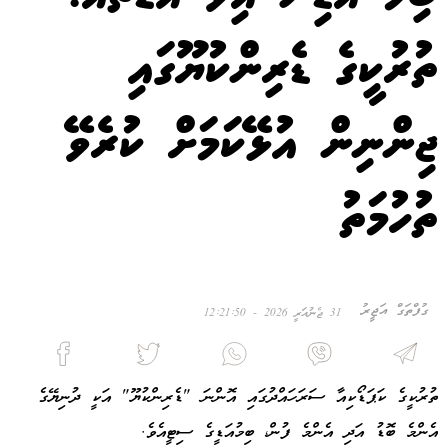
ތުރުކީގެ ޑެރިންކުޔޫގައި
ޖިންނިން އުޅޭކަމަށް ކުރެވޭ
ތުހުމަތު
ގުފްތަގް އަޖީރު
31 ޖެނުއަރީ 2026 - 12:21:50
ތުރުކީގެ ކަޕަޑޯކިއާ ސަރަހައްދުގައި އޮންނަ "ޑެރިންކުޔޫ" އަކީ ދުނިޔޭގެ
އެންމެ ބޮޑު އަދި އެންމެ ފުން، ބިމުއަޑީގެ ސިޓީއެވެ.