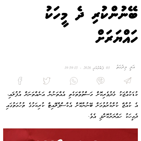
ބޭނުންކުރި ދެ މީހަކު
ހައްޔަރަށް
އަލީ މިދުހަތު
03 ފެބްރުއަރީ 2026 - 19:59:15
ކުޑަކުއްޖަކު މެދުވެރިކޮށް މަސްތުވާތަކެތި އެއްތަނުން އަނެއްތަނަށް އުފުލައި،
އެ ކުއްޖާ ކުށްކުރުވުމަށް ބޭނުންކޮށް އެކްސްޕްލޮއިޓް ކުރިކަމުގެ ތުހުމަތުގައި
ދެމީހަކު ހައްޔަރުކޮށްފި އެވެ.