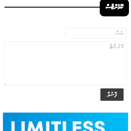
ކޮމެންޓްސް
ފޮނުވާ