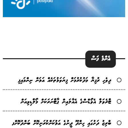
އެންމެ ފަސް
ދިވެހި ރުފިޔާ މަދުކުރުމަށް ފިޔަވަޅުތަކެއް އަޅަން ނިންމައިފި
ޓްރެވަލް އެވޯޑްސްގެ އެއާލައިން ޕާޓްނަރަކަށް މޯލްޑިވިއަން
ބްރިޖު ދަށުގައި ހިންދޫ ދީނުގެ އަޅުކަންކުރަނިކޮށް ބަންދުކޮށްފ