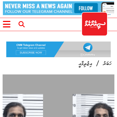
/
ހަބަރު
އިޖުތިމާއީ