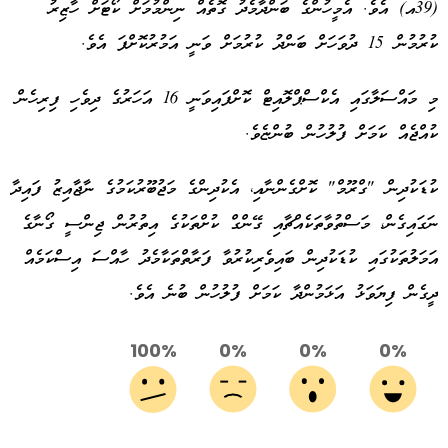
(39އ) އެވެ. އެމީހުންގެ ބަންދާމެދު ގޮތެއް ނިންމުމަށް ކޯޓަށް ހާޒިރު
ކުރުމުން 15 ދުވަހަށް ބަންދު ކުރުމަށް ވަނީ އަމުރުކޮށްފަ އެވެ.
މި މައްސަލާގައި އެކްސްޕްލޮއިޓް ކޮށްފައިވަނީ 16 އަހަރުގެ ދިވެހި ފިރިހެން
ކުއްޖެއް ކަމަށް ފުލުހުން ބުންޏެވެ.
ކުޑަކުދިން "ގްރޫމް" ކޮށްގެންނާއި، އެކުދިންގެ މަޖުބޫރުކަމުގެ ނާޖާއިޒު ފައިދާ
ނަގައިގެން، މަސްތުވާތަކެއްޗާއި ގޭންގް ކުށްތަކުގެ އިތުރުން ޖިންސީ ގޯނާގެ
އަމަލުތަކުގައި ކުޑަކުދިން ބައިވެރިކުރުވާ ފަރާތްތަކާމެދު ހާއްސަ އިސްކަމެއް
ދީގެން ފިޔަވަޅު އަޅަމުންދާ ކަމަށް ފުލުހުން ބުނެ އެވެ.
100%
0%
0%
0%