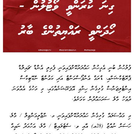
Advertisement
ފުލުހުން ބުނީ އެމީހުން ހައްޔަރުކޮށްފައިވަނީ ފެމިލީ އެންޑް ޗައިލްޑް
ޕްރޮޓެކްޝަނާއި، ޑްރަގް އެންފޯސްމަންޓް އަދި ކައުންޓާ ނާކޮޓިކްސް
އިންޓެލިޖަންސް ގުޅިގެން ހިންގި އޮޕަރޭޝަނެއްގައި، މި މަހުގެ އެއްވަނަ
ދުވަހު މާލެ ސަރަހައްދުން ކަމަށެވެ.
މި މައްސަލައާ ގުޅިގެން ހައްޔަރުކޮށްފައިވަނީ މ. ނާޒްލީމަންޒިލް / މާލެ،
ހަސަން ނުއާޒު (28އ) އާއި ވ. ސެޓެލައިޓް / މާލެ، އަހުމަދު ނަޢީމް