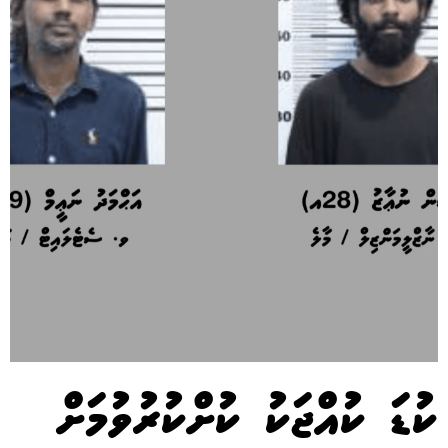
ކުޑަ ކުއްޖަކު ކުށްކުރުވުމަށް