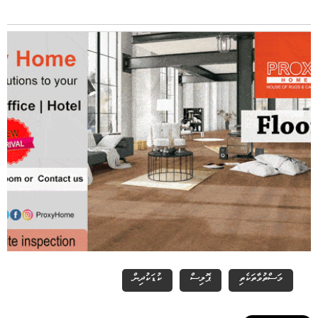
މަސްތުވާތަކެތި
ޕޮލިސް
ކުޑަކުދިން