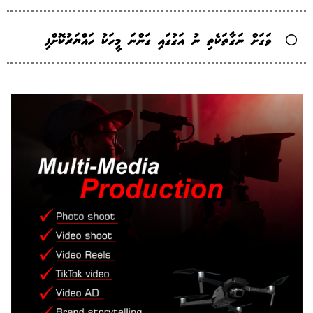
ވަގަށް ނަގާތަކެތި ނު އަގުގައި ގަންނަ މީހަކު ހައްޔަރުކޮށްފި